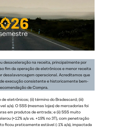
u desaceleração na receita, principalmente por
 ao fim da operação de eletrônicos e menor receita
 por desalavancagem operacional. Acreditamos que
l de execução consistente e historicamente bem-
s recomendação de Compra.
e eletrônicos; (ii) término do Bradescard; (iii)
el a/a). O SSS (mesmas lojas) de mercadorias foi
uras em produtos de entrada; e (ii) SSS muito
elerou (+12% a/a vs. +19% no 3T), com penetração
ito ficou praticamente estável (-1% a/a), impactada