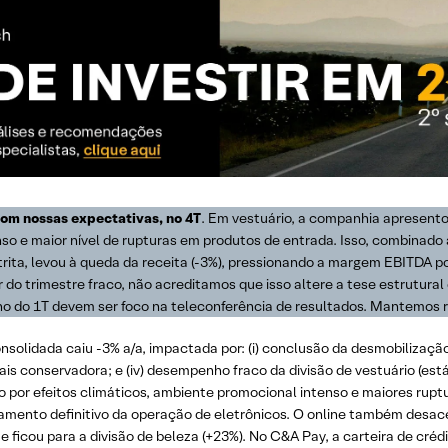
com nossas expectativas, no 4T
. Em vestuário, a companhia apresento
nso e maior nível de rupturas em produtos de entrada. Isso, combinado
trita, levou à queda da receita (-3%), pressionando a margem EBITDA
do trimestre fraco, não acreditamos que isso altere a tese estrutura
nho do 1T devem ser foco na teleconferência de resultados. Mantemo
nsolidada caiu -3% a/a, impactada por: (i) conclusão da desmobilização d
 conservadora; e (iv) desempenho fraco da divisão de vestuário (estáv
rio por efeitos climáticos, ambiente promocional intenso e maiores rupt
amento definitivo da operação de eletrônicos. O online também desac
 ficou para a divisão de beleza (+23%). No C&A Pay, a carteira de créd