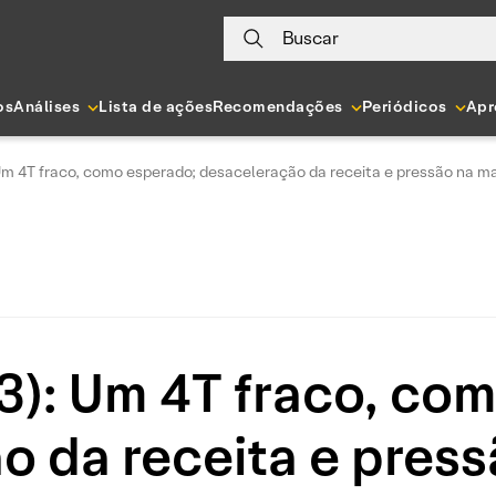
Buscar
os
Análises
Lista de ações
Recomendações
Periódicos
Apr
m 4T fraco, como esperado; desaceleração da receita e pressão na 
): Um 4T fraco, com
o da receita e pres