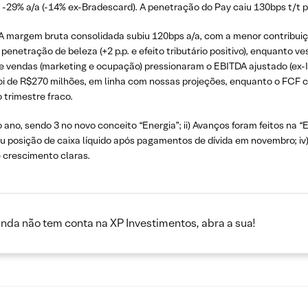
m -29% a/a (-14% ex-Bradescard). A penetração do Pay caiu 130bps t/t 
A margem bruta consolidada subiu 120bps a/a, com a menor contribu
 penetração de beleza (+2 p.p. e efeito tributário positivo), enquanto ve
vendas (marketing e ocupação) pressionaram o EBITDA ajustado (ex-IF
 foi de R$270 milhões, em linha com nossas projeções, enquanto o FCF 
 trimestre fraco.
o ano, sendo 3 no novo conceito “Energia”; ii) Avanços foram feitos na 
giu posição de caixa líquido após pagamentos de dívida em novembro; i
 crescimento claras.
inda não tem conta na XP Investimentos, abra a sua!