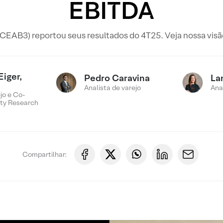
EBITDA
(CEAB3) reportou seus resultados do 4T25. Veja nossa visão
Eiger,
Pedro Caravina
La
Analista de varejo
Ana
jo e Co-
ty Research
Compartilhar: