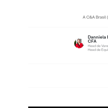
A C&A Brasil 
Danniela 
CFA
Head de Vare
Head de Equi