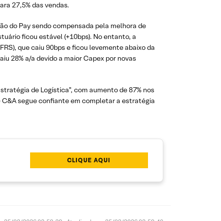
para 27,5% das vendas.
ição do Pay sendo compensada pela melhora de
stuário ficou estável (+10bps). No entanto, a
RS), que caiu 90bps e ficou levemente abaixo da
caiu 28% a/a devido a maior Capex por novas
“Estratégia de Logística”, com aumento de 87% nos
v) C&A segue confiante em completar a estratégia
CLIQUE AQUI