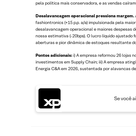
pela política mais conservadora, e as vendas caíra
Desalavancagem operacional pressiona margem.
fashiontronics (+15 p.p. a/a) impulsionada pela maior
desalavancagem operacional e maiores despesas de 
nossa estimativa (-20bps). O lucro líquido ajustado
aberturas e pior dinâmica de estoques resultante do
Pontos adicionais:
i) A empresa reformou 26 lojas n
investimentos em Supply Chain; iii) A empresa atin
Energia C&A em 2026, sustentada por alavancas de
Se você a