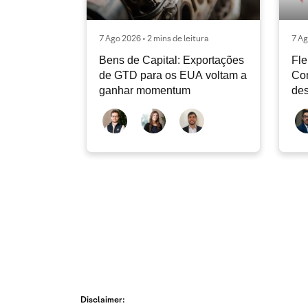
7 Ago 2026 • 2 mins de leitura
7 Ag
Bens de Capital: Exportações
Fle
de GTD para os EUA voltam a
Co
ganhar momentum
des
dev
atu
Disclaimer: