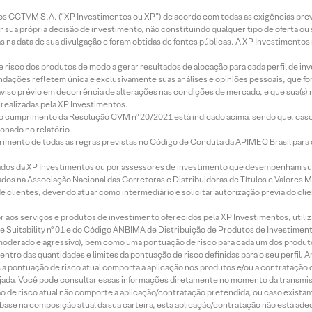
entos CCTVM S.A. (“XP Investimentos ou XP”) de acordo com todas as exigências p
r sua própria decisão de investimento, não constituindo qualquer tipo de oferta ou
s na data de sua divulgação e foram obtidas de fontes públicas. A XP Investimentos
e risco dos produtos de modo a gerar resultados de alocação para cada perfil de inv
mendações refletem única e exclusivamente suas análises e opiniões pessoais, que 
aviso prévio em decorrência de alterações nas condições de mercado, e que sua(s)
realizadas pela XP Investimentos.
lo cumprimento da Resolução CVM nº 20/2021 está indicado acima, sendo que, caso 
onado no relatório.
imento de todas as regras previstas no Código de Conduta da APIMEC Brasil para o 
ados da XP Investimentos ou por assessores de investimento que desempenham sua
os na Associação Nacional das Corretoras e Distribuidoras de Títulos e Valores 
de clientes, devendo atuar como intermediário e solicitar autorização prévia do cl
idor aos serviços e produtos de investimento oferecidos pela XP Investimentos, uti
 Suitability nº 01 e do Código ANBIMA de Distribuição de Produtos de Investimen
r, moderado e agressivo), bem como uma pontuação de risco para cada um dos produ
ntro das quantidades e limites da pontuação de risco definidas para o seu perfil. A
 sua pontuação de risco atual comporta a aplicação nos produtos e/ou a contratação
jada. Você pode consultar essas informações diretamente no momento da transmissã
ação de risco atual não comporte a aplicação/contratação pretendida, ou caso exista
m base na composição atual da sua carteira, esta aplicação/contratação não está ad