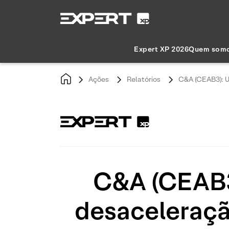
Expert XP 2026
Quem som
Ações
Relatórios
C&A (CEAB3): U
C&A (CEAB3
desaceleraçã