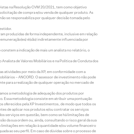
revistas na Resolução CVM 20/2021, tem como objetivo
 solicitação de compra e/ou venda de qualquer produto. As
 não se responsabiliza por qualquer decisão tomada pelo
estidor.
foram produzidas de forma independente, inclusive em relação
 remuneração(es) é(são) indiretamente influenciada por
constem a indicação de mais um analista no relatório, o
Analista de Valores Mobiliários e na Política de Conduta dos
s atividades por meio da XP, em conformidade com a
Mobiliários – ANCORD. O assessor de investimento não pode
iente para a realização de qualquer operação no mercado de
lizamos a metodologia de adequação dos produtos por
to. Essa metodologia consiste em atribuir uma pontuação
tos oferecidos pela XP Investimentos, de modo que todos os
ntes de aplicar nos produtos e/ou contratar os serviços
 dos serviços em questão, bem como se há limitações de
o da sua ordem ou, ainda, consultando o risco geral da sua
m limitações em relação à quantidade e/ou volume financeiro
equada ao seu perfil. Em caso de dúvidas sobre o processo de