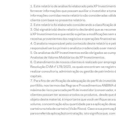
Este relatório de análise foi elaborado pela XP Investim
fornecer informações que possam auxiliar o investidor a toma
informações contidas neste relatório são consideradas válida
cliente com base no presente relatório.
Este relatório foi elaborado considerando a classificação d
O(s) signatário(s) deste relatório declara(m) que as reco
à XP Investimentos e que estão sujeitas a modificações sem 
receitas provenientes dos negócios e operações financeiras 
O analista responsável pelo conteúdo deste relatório e pe
responsável será o primeiro analista credenciado a ser menci
Os analistas da XP Investimentos estão obrigados ao cumpr
Analistas de Valores Mobiliários da XP Investimentos.
O atendimento de nossos clientes é realizado por empreg
Resolução CVM nº 178/2023, os quais encontram-se registrad
realizar consultoria, administração ou gestão de patrimônio 
capitais.
Para fins de verificação da adequação do perfil do invest
portfólio, nos termos das Regras e Procedimentos ANBIMA de
máxima de risco para cada perfil de investidor (conservado
clientes possam ter acesso a todos os produtos, desde que de
objeto deste material, é importante que você verifique se a
volume, concentração e/ou quantidade para a aplicação dese
carteira na tela de carteira (Visão Risco). Caso a sua pontu
para a referida aplicação/contratação, isto significa que, co