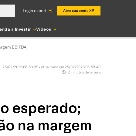
login expert
Abra sua conta XP
enda a Investir
Vídeos
margem EBITDA
25/02/2026 06:59:39 • Atualizado em 25/02/2026 06:59:40
2 minutos de leitura
o esperado;
são na margem