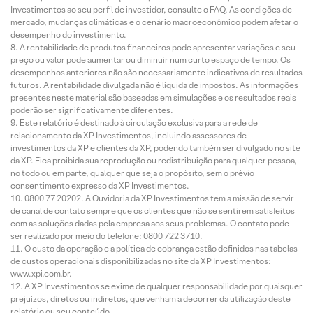
Investimentos ao seu perfil de investidor, consulte o FAQ. As condições de
mercado, mudanças climáticas e o cenário macroeconômico podem afetar o
desempenho do investimento.
A rentabilidade de produtos financeiros pode apresentar variações e seu
preço ou valor pode aumentar ou diminuir num curto espaço de tempo. Os
desempenhos anteriores não são necessariamente indicativos de resultados
futuros. A rentabilidade divulgada não é líquida de impostos. As informações
presentes neste material são baseadas em simulações e os resultados reais
poderão ser significativamente diferentes.
Este relatório é destinado à circulação exclusiva para a rede de
relacionamento da XP Investimentos, incluindo assessores de
investimentos da XP e clientes da XP, podendo também ser divulgado no site
da XP. Fica proibida sua reprodução ou redistribuição para qualquer pessoa,
no todo ou em parte, qualquer que seja o propósito, sem o prévio
consentimento expresso da XP Investimentos.
0800 77 20202. A Ouvidoria da XP Investimentos tem a missão de servir
de canal de contato sempre que os clientes que não se sentirem satisfeitos
com as soluções dadas pela empresa aos seus problemas. O contato pode
ser realizado por meio do telefone: 0800 722 3710.
O custo da operação e a política de cobrança estão definidos nas tabelas
de custos operacionais disponibilizadas no site da XP Investimentos:
www.xpi.com.br.
A XP Investimentos se exime de qualquer responsabilidade por quaisquer
prejuízos, diretos ou indiretos, que venham a decorrer da utilização deste
relatório ou seu conteúdo.