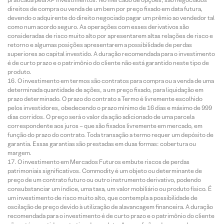
direitos de compra ou venda de um bem por preço fixado em data futura,
devendo o adquirente do direito negociado pagar um prêmio ao vendedor tal
como num acordo seguro. As operações com esses derivativos são
consideradas de risco muito alto por apresentarem altas relações de risco e
retorno e algumas posições apresentarem a possibilidade de perdas
superiores ao capital investido. A duração recomendada para o investimento
é de curto prazo e o patrimônio do cliente não está garantido neste tipo de
produto.
O investimento em termos são contratos para compra ou a venda de uma
determinada quantidade de ações, a um preço fixado, para liquidação em
prazo determinado. O prazo do contrato a Termo é livremente escolhido
pelos investidores, obedecendo o prazo mínimo de 16 dias e máximo de 999
dias corridos. O preço será o valor da ação adicionado de uma parcela
correspondente aos juros – que são fixados livremente em mercado, em
função do prazo do contrato. Toda transação a termo requer um depósito de
garantia. Essas garantias são prestadas em duas formas: cobertura ou
margem.
O investimento em Mercados Futuros embute riscos de perdas
patrimoniais significativos. Commodity é um objeto ou determinante de
preço de um contrato futuro ou outro instrumento derivativo, podendo
consubstanciar um índice, uma taxa, um valor mobiliário ou produto físico. É
um investimento de risco muito alto, que contempla a possibilidade de
oscilação de preço devido à utilização de alavancagem financeira. A duração
recomendada para o investimento é de curto prazo e o patrimônio do cliente