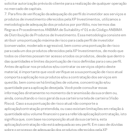
solicitar autorização prévia do cliente para a realização de qualquer operação
no mercado de capitais.
Para fins de verificação da adequação do perfil do investidor aos serviços e
produtos de investimento oferecidos pela XP Investimentos, utilizamos a
metodologia de adequação dos produtos por portfólio, nos termos das
Regras e Procedimentos ANBIMA de Suitability nº 01 e do Código ANBIMA
de Distribuição de Produtos de Investimento. Essa metodologia consiste em
atribuir uma pontuação máxima de risco para cada perfil de investidor
(conservador, moderado e agressivo), bem como uma pontuação de risco
para cada um dos produtos oferecidos pela XP Investimentos, de modo que
todos os clientes possam ter acesso a todos os produtos, desde que dentro
das quantidades e limites da pontuação de risco definidas para o seu perfil.
Antes de aplicar nos produtos e/ou contratar os serviços objeto deste
material, é importante que você verifique se a sua pontuação de risco atual
comporta a aplicação nos produtos e/ou a contratação dos serviços em
questão, bem como se há limitações de volume, concentração e/ou
quantidade para a aplicação desejada. Você pode consultar essas
informações diretamente no momento da transmissão da sua ordem ou,
ainda, consultando o risco geral da sua carteira na tela de carteira (Visão
Risco). Caso a sua pontuação de risco atual não comporte a
aplicação/contratação pretendida, ou caso existam limitações em relação à
quantidade e/ou volume financeiro para a referida aplicação/contratação, isto
significa que, com base na composição atual da sua carteira, esta
aplicação/contratação não está adequada ao seu perfil. Em caso de dúvidas
sobre o processo de adequação dos produtos oferecidos pela XP