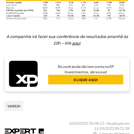
A companhia irá fazer sua conferência de resultados amanhã às
10h – link
aqui
.
Se você ainda não tem conta na XP
Investimentos, abra a sua!
CLIQUE AQUI
VAREJO
10/03/2022 20:09:12 • Atualizado em
11/03/2022 09:21:39
1 minuto de leitura