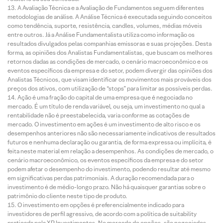
A Avaliação Técnica e a Avaliação de Fundamentos seguem diferentes
metodologias de análise. A Análise Técnica é executada seguindo conceitos
como tendência, suporte, resistência, candles, volumes, médias móveis
entre outros. Já a Análise Fundamentalista utiliza como informação os
resultados divulgados pelas companhias emissoras e suas projeções. Desta
forma, as opiniões dos Analistas Fundamentalistas, que buscam os melhores
retornos dadas as condições de mercado, o cenário macroeconômico e os
eventos específicos da empresa e do setor, podem divergir das opiniões dos
Analistas Técnicos, que visam identificar os movimentos mais prováveis dos
preços dos ativos, com utilização de “stops” para limitar as possíveis perdas.
Ação é uma fração do capital de uma empresa que é negociada no
mercado. É um título de renda variável, ou seja, um investimento no qual a
rentabilidade não é preestabelecida, varia conforme as cotações de
mercado. O investimento em ações é um investimento de alto risco e os
desempenhos anteriores não são necessariamente indicativos de resultados
futuros e nenhuma declaração ou garantia, de forma expressa ou implícita, é
feita neste material em relação a desempenhos. As condições de mercado, o
cenário macroeconômico, os eventos específicos da empresa e do setor
podem afetar o desempenho do investimento, podendo resultar até mesmo
em significativas perdas patrimoniais. A duração recomendada para o
investimento é de médio-longo prazo. Não há quaisquer garantias sobre o
patrimônio do cliente neste tipo de produto.
O investimento em opções é preferencialmente indicado para
investidores de perfil agressivo, de acordo com a política de suitability
praticada pela XP Investimentos. No mercado de opções, são negociados