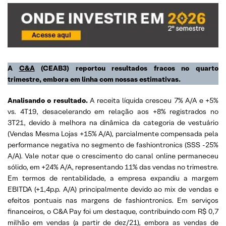
A
C&A
(CEAB3) reportou resultados fracos no quarto
trimestre, embora em linha com nossas estimativas
.
Analisando o resultado.
A receita líquida cresceu 7% A/A e +5%
vs. 4T19, desacelerando em relação aos +8% registrados no
3T21, devido à melhora na dinâmica da categoria de vestuário
(Vendas Mesma Lojas +15% A/A), parcialmente compensada pela
performance negativa no segmento de fashiontronics (SSS -25%
A/A). Vale notar que o crescimento do canal online permaneceu
sólido, em +24% A/A, representando 11% das vendas no trimestre.
Em termos de rentabilidade, a empresa expandiu a margem
EBITDA (+1,4p.p. A/A) principalmente devido ao mix de vendas e
efeitos pontuais nas margens de fashiontronics. Em serviços
financeiros, o C&A Pay foi um destaque, contribuindo com R$ 0,7
milhão em vendas (a partir de dez/21), embora as vendas de