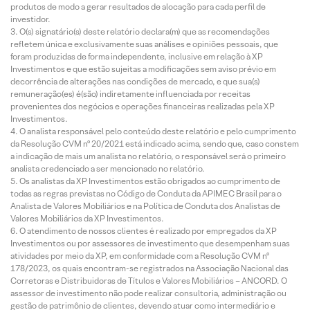
produtos de modo a gerar resultados de alocação para cada perfil de
investidor.
O(s) signatário(s) deste relatório declara(m) que as recomendações
refletem única e exclusivamente suas análises e opiniões pessoais, que
foram produzidas de forma independente, inclusive em relação à XP
Investimentos e que estão sujeitas a modificações sem aviso prévio em
decorrência de alterações nas condições de mercado, e que sua(s)
remuneração(es) é(são) indiretamente influenciada por receitas
provenientes dos negócios e operações financeiras realizadas pela XP
Investimentos.
O analista responsável pelo conteúdo deste relatório e pelo cumprimento
da Resolução CVM nº 20/2021 está indicado acima, sendo que, caso constem
a indicação de mais um analista no relatório, o responsável será o primeiro
analista credenciado a ser mencionado no relatório.
Os analistas da XP Investimentos estão obrigados ao cumprimento de
todas as regras previstas no Código de Conduta da APIMEC Brasil para o
Analista de Valores Mobiliários e na Política de Conduta dos Analistas de
Valores Mobiliários da XP Investimentos.
O atendimento de nossos clientes é realizado por empregados da XP
Investimentos ou por assessores de investimento que desempenham suas
atividades por meio da XP, em conformidade com a Resolução CVM nº
178/2023, os quais encontram-se registrados na Associação Nacional das
Corretoras e Distribuidoras de Títulos e Valores Mobiliários – ANCORD. O
assessor de investimento não pode realizar consultoria, administração ou
gestão de patrimônio de clientes, devendo atuar como intermediário e