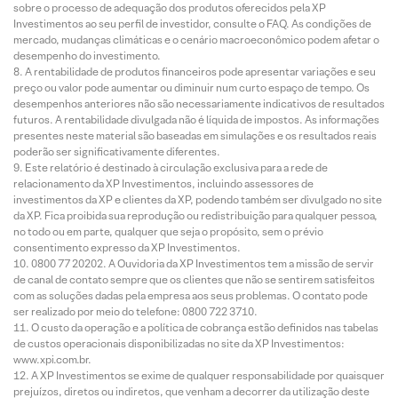
sobre o processo de adequação dos produtos oferecidos pela XP
Investimentos ao seu perfil de investidor, consulte o FAQ. As condições de
mercado, mudanças climáticas e o cenário macroeconômico podem afetar o
desempenho do investimento.
A rentabilidade de produtos financeiros pode apresentar variações e seu
preço ou valor pode aumentar ou diminuir num curto espaço de tempo. Os
desempenhos anteriores não são necessariamente indicativos de resultados
futuros. A rentabilidade divulgada não é líquida de impostos. As informações
presentes neste material são baseadas em simulações e os resultados reais
poderão ser significativamente diferentes.
Este relatório é destinado à circulação exclusiva para a rede de
relacionamento da XP Investimentos, incluindo assessores de
investimentos da XP e clientes da XP, podendo também ser divulgado no site
da XP. Fica proibida sua reprodução ou redistribuição para qualquer pessoa,
no todo ou em parte, qualquer que seja o propósito, sem o prévio
consentimento expresso da XP Investimentos.
0800 77 20202. A Ouvidoria da XP Investimentos tem a missão de servir
de canal de contato sempre que os clientes que não se sentirem satisfeitos
com as soluções dadas pela empresa aos seus problemas. O contato pode
ser realizado por meio do telefone: 0800 722 3710.
O custo da operação e a política de cobrança estão definidos nas tabelas
de custos operacionais disponibilizadas no site da XP Investimentos:
www.xpi.com.br.
A XP Investimentos se exime de qualquer responsabilidade por quaisquer
prejuízos, diretos ou indiretos, que venham a decorrer da utilização deste