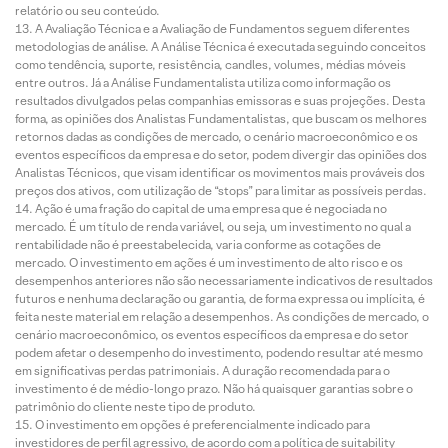
relatório ou seu conteúdo.
A Avaliação Técnica e a Avaliação de Fundamentos seguem diferentes
metodologias de análise. A Análise Técnica é executada seguindo conceitos
como tendência, suporte, resistência, candles, volumes, médias móveis
entre outros. Já a Análise Fundamentalista utiliza como informação os
resultados divulgados pelas companhias emissoras e suas projeções. Desta
forma, as opiniões dos Analistas Fundamentalistas, que buscam os melhores
retornos dadas as condições de mercado, o cenário macroeconômico e os
eventos específicos da empresa e do setor, podem divergir das opiniões dos
Analistas Técnicos, que visam identificar os movimentos mais prováveis dos
preços dos ativos, com utilização de “stops” para limitar as possíveis perdas.
Ação é uma fração do capital de uma empresa que é negociada no
mercado. É um título de renda variável, ou seja, um investimento no qual a
rentabilidade não é preestabelecida, varia conforme as cotações de
mercado. O investimento em ações é um investimento de alto risco e os
desempenhos anteriores não são necessariamente indicativos de resultados
futuros e nenhuma declaração ou garantia, de forma expressa ou implícita, é
feita neste material em relação a desempenhos. As condições de mercado, o
cenário macroeconômico, os eventos específicos da empresa e do setor
podem afetar o desempenho do investimento, podendo resultar até mesmo
em significativas perdas patrimoniais. A duração recomendada para o
investimento é de médio-longo prazo. Não há quaisquer garantias sobre o
patrimônio do cliente neste tipo de produto.
O investimento em opções é preferencialmente indicado para
investidores de perfil agressivo, de acordo com a política de suitability