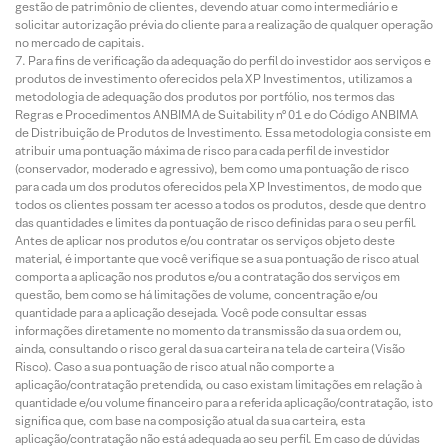
gestão de patrimônio de clientes, devendo atuar como intermediário e
solicitar autorização prévia do cliente para a realização de qualquer operação
no mercado de capitais.
Para fins de verificação da adequação do perfil do investidor aos serviços e
produtos de investimento oferecidos pela XP Investimentos, utilizamos a
metodologia de adequação dos produtos por portfólio, nos termos das
Regras e Procedimentos ANBIMA de Suitability nº 01 e do Código ANBIMA
de Distribuição de Produtos de Investimento. Essa metodologia consiste em
atribuir uma pontuação máxima de risco para cada perfil de investidor
(conservador, moderado e agressivo), bem como uma pontuação de risco
para cada um dos produtos oferecidos pela XP Investimentos, de modo que
todos os clientes possam ter acesso a todos os produtos, desde que dentro
das quantidades e limites da pontuação de risco definidas para o seu perfil.
Antes de aplicar nos produtos e/ou contratar os serviços objeto deste
material, é importante que você verifique se a sua pontuação de risco atual
comporta a aplicação nos produtos e/ou a contratação dos serviços em
questão, bem como se há limitações de volume, concentração e/ou
quantidade para a aplicação desejada. Você pode consultar essas
informações diretamente no momento da transmissão da sua ordem ou,
ainda, consultando o risco geral da sua carteira na tela de carteira (Visão
Risco). Caso a sua pontuação de risco atual não comporte a
aplicação/contratação pretendida, ou caso existam limitações em relação à
quantidade e/ou volume financeiro para a referida aplicação/contratação, isto
significa que, com base na composição atual da sua carteira, esta
aplicação/contratação não está adequada ao seu perfil. Em caso de dúvidas