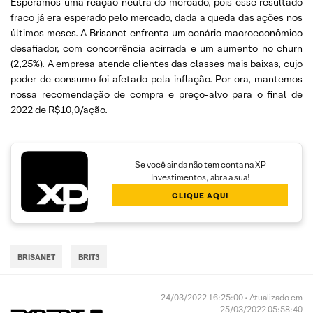
Esperamos uma reação neutra do mercado, pois esse resultado
fraco já era esperado pelo mercado, dada a queda das ações nos
últimos meses. A Brisanet enfrenta um cenário macroeconômico
desafiador, com concorrência acirrada e um aumento no churn
(2,25%). A empresa atende clientes das classes mais baixas, cujo
poder de consumo foi afetado pela inflação. Por ora, mantemos
nossa recomendação de compra e preço-alvo para o final de
2022 de R$10,0/ação.
Se você ainda não tem conta na XP
Investimentos, abra a sua!
CLIQUE AQUI
BRISANET
BRIT3
24/03/2022 16:25:00 • Atualizado em
25/03/2022 05:58:40