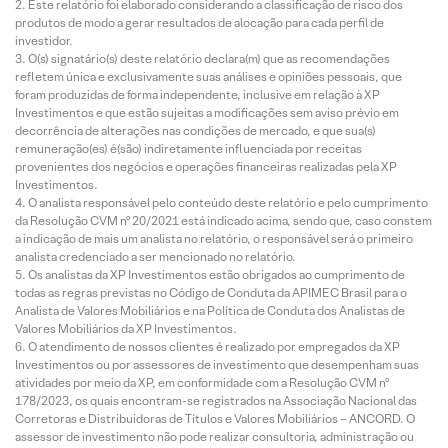
Este relatório foi elaborado considerando a classificação de risco dos
produtos de modo a gerar resultados de alocação para cada perfil de
investidor.
O(s) signatário(s) deste relatório declara(m) que as recomendações
refletem única e exclusivamente suas análises e opiniões pessoais, que
foram produzidas de forma independente, inclusive em relação à XP
Investimentos e que estão sujeitas a modificações sem aviso prévio em
decorrência de alterações nas condições de mercado, e que sua(s)
remuneração(es) é(são) indiretamente influenciada por receitas
provenientes dos negócios e operações financeiras realizadas pela XP
Investimentos.
O analista responsável pelo conteúdo deste relatório e pelo cumprimento
da Resolução CVM nº 20/2021 está indicado acima, sendo que, caso constem
a indicação de mais um analista no relatório, o responsável será o primeiro
analista credenciado a ser mencionado no relatório.
Os analistas da XP Investimentos estão obrigados ao cumprimento de
todas as regras previstas no Código de Conduta da APIMEC Brasil para o
Analista de Valores Mobiliários e na Política de Conduta dos Analistas de
Valores Mobiliários da XP Investimentos.
O atendimento de nossos clientes é realizado por empregados da XP
Investimentos ou por assessores de investimento que desempenham suas
atividades por meio da XP, em conformidade com a Resolução CVM nº
178/2023, os quais encontram-se registrados na Associação Nacional das
Corretoras e Distribuidoras de Títulos e Valores Mobiliários – ANCORD. O
assessor de investimento não pode realizar consultoria, administração ou