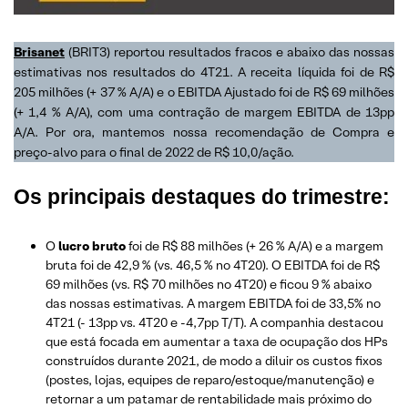
Brisanet
(BRIT3) reportou resultados fracos e abaixo das nossas
estimativas nos resultados do 4T21. A receita líquida foi de R$
205 milhões (+ 37 % A/A) e o EBITDA Ajustado foi de R$ 69 milhões
(+ 1,4 % A/A), com uma contração de margem EBITDA de 13pp
A/A. Por ora, mantemos nossa recomendação de Compra e
preço-alvo para o final de 2022 de R$ 10,0/ação.
Os principais destaques do trimestre:
O
lucro bruto
foi de R$ 88 milhões (+ 26 % A/A) e a margem
bruta foi de 42,9 % (vs. 46,5 % no 4T20). O EBITDA foi de R$
69 milhões (vs. R$ 70 milhões no 4T20) e ficou 9 % abaixo
das nossas estimativas. A margem EBITDA foi de 33,5% no
4T21 (- 13pp vs. 4T20 e -4,7pp T/T). A companhia destacou
que está focada em aumentar a taxa de ocupação dos HPs
construídos durante 2021, de modo a diluir os custos fixos
(postes, lojas, equipes de reparo/estoque/manutenção) e
retornar a um patamar de rentabilidade mais próximo do