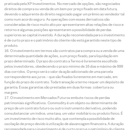
praticada pela XP Investimentos. No mercado de opções, são negociados
direitos de compra ou venda de um bem por preço fixado em data futura,
devendo o adquirente do direito negociado pagar um prêmio ao vendedor tal
como num acordo seguro. As operações com esses derivativos são
consideradas de risco muito alto por apresentarem altas relações de risco e
retorno e algumas posições apresentarem a possibilidade de perdas
superiores ao capital investido. A duração recomendada para o investimento
é de curto prazo e o patrimônio do cliente não está garantido neste tipo de
produto.
O investimento em termos são contratos para compra ou a venda de uma
determinada quantidade de ações, a um preço fixado, para liquidação em
prazo determinado. O prazo do contrato a Termo é livremente escolhido
pelos investidores, obedecendo o prazo mínimo de 16 dias e máximo de 999
dias corridos. O preço será o valor da ação adicionado de uma parcela
correspondente aos juros – que são fixados livremente em mercado, em
função do prazo do contrato. Toda transação a termo requer um depósito de
garantia. Essas garantias são prestadas em duas formas: cobertura ou
margem.
O investimento em Mercados Futuros embute riscos de perdas
patrimoniais significativos. Commodity é um objeto ou determinante de
preço de um contrato futuro ou outro instrumento derivativo, podendo
consubstanciar um índice, uma taxa, um valor mobiliário ou produto físico. É
um investimento de risco muito alto, que contempla a possibilidade de
oscilação de preço devido à utilização de alavancagem financeira. A duração
recomendada para o investimento é de curto prazo e o patrimônio do cliente