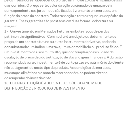
pelos investidores, obedecendo o prazo mínimo de 16 dias e máximo de 999
dias corridos. O preço será o valor da ação adicionado de uma parcela
correspondente aos juros – que são fixados livremente em mercado, em
função do prazo do contrato. Toda transação a termo requer um depósito de
garantia. Essas garantias são prestadas em duas formas: cobertura ou
margem.
O investimento em Mercados Futuros embute riscos de perdas
patrimoniais significativos. Commodity é um objeto ou determinante de
preço de um contrato futuro ou outro instrumento derivativo, podendo
consubstanciar um índice, uma taxa, um valor mobiliário ou produto físico. É
um investimento de risco muito alto, que contempla a possibilidade de
oscilação de preço devido à utilização de alavancagem financeira. A duração
recomendada para o investimento é de curto prazo e o patrimônio do cliente
não está garantido neste tipo de produto. As condições de mercado,
mudanças climáticas e o cenário macroeconômico podem afetar o
desempenho do investimento.
ESTA INSTITUIÇÃO É ADERENTE AO CÓDIGO ANBIMA DE
DISTRIBUIÇÃO DE PRODUTOS DE INVESTIMENTO.