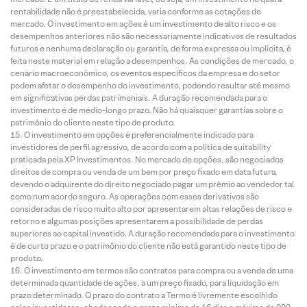
rentabilidade não é preestabelecida, varia conforme as cotações de
mercado. O investimento em ações é um investimento de alto risco e os
desempenhos anteriores não são necessariamente indicativos de resultados
futuros e nenhuma declaração ou garantia, de forma expressa ou implícita, é
feita neste material em relação a desempenhos. As condições de mercado, o
cenário macroeconômico, os eventos específicos da empresa e do setor
podem afetar o desempenho do investimento, podendo resultar até mesmo
em significativas perdas patrimoniais. A duração recomendada para o
investimento é de médio-longo prazo. Não há quaisquer garantias sobre o
patrimônio do cliente neste tipo de produto.
O investimento em opções é preferencialmente indicado para
investidores de perfil agressivo, de acordo com a política de suitability
praticada pela XP Investimentos. No mercado de opções, são negociados
direitos de compra ou venda de um bem por preço fixado em data futura,
devendo o adquirente do direito negociado pagar um prêmio ao vendedor tal
como num acordo seguro. As operações com esses derivativos são
consideradas de risco muito alto por apresentarem altas relações de risco e
retorno e algumas posições apresentarem a possibilidade de perdas
superiores ao capital investido. A duração recomendada para o investimento
é de curto prazo e o patrimônio do cliente não está garantido neste tipo de
produto.
O investimento em termos são contratos para compra ou a venda de uma
determinada quantidade de ações, a um preço fixado, para liquidação em
prazo determinado. O prazo do contrato a Termo é livremente escolhido