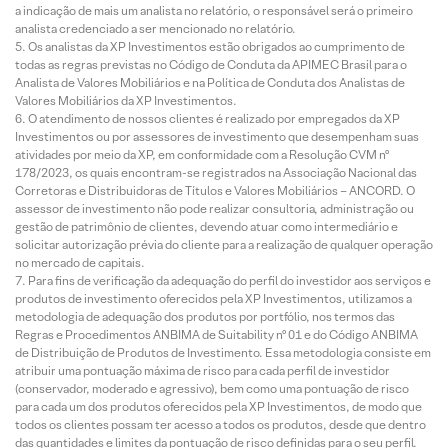
a indicação de mais um analista no relatório, o responsável será o primeiro
analista credenciado a ser mencionado no relatório.
Os analistas da XP Investimentos estão obrigados ao cumprimento de
todas as regras previstas no Código de Conduta da APIMEC Brasil para o
Analista de Valores Mobiliários e na Política de Conduta dos Analistas de
Valores Mobiliários da XP Investimentos.
O atendimento de nossos clientes é realizado por empregados da XP
Investimentos ou por assessores de investimento que desempenham suas
atividades por meio da XP, em conformidade com a Resolução CVM nº
178/2023, os quais encontram-se registrados na Associação Nacional das
Corretoras e Distribuidoras de Títulos e Valores Mobiliários – ANCORD. O
assessor de investimento não pode realizar consultoria, administração ou
gestão de patrimônio de clientes, devendo atuar como intermediário e
solicitar autorização prévia do cliente para a realização de qualquer operação
no mercado de capitais.
Para fins de verificação da adequação do perfil do investidor aos serviços e
produtos de investimento oferecidos pela XP Investimentos, utilizamos a
metodologia de adequação dos produtos por portfólio, nos termos das
Regras e Procedimentos ANBIMA de Suitability nº 01 e do Código ANBIMA
de Distribuição de Produtos de Investimento. Essa metodologia consiste em
atribuir uma pontuação máxima de risco para cada perfil de investidor
(conservador, moderado e agressivo), bem como uma pontuação de risco
para cada um dos produtos oferecidos pela XP Investimentos, de modo que
todos os clientes possam ter acesso a todos os produtos, desde que dentro
das quantidades e limites da pontuação de risco definidas para o seu perfil.