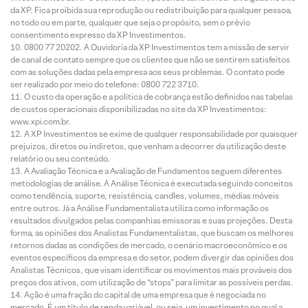
da XP. Fica proibida sua reprodução ou redistribuição para qualquer pessoa,
no todo ou em parte, qualquer que seja o propósito, sem o prévio
consentimento expresso da XP Investimentos.
0800 77 20202. A Ouvidoria da XP Investimentos tem a missão de servir
de canal de contato sempre que os clientes que não se sentirem satisfeitos
com as soluções dadas pela empresa aos seus problemas. O contato pode
ser realizado por meio do telefone: 0800 722 3710.
O custo da operação e a política de cobrança estão definidos nas tabelas
de custos operacionais disponibilizadas no site da XP Investimentos:
www.xpi.com.br.
A XP Investimentos se exime de qualquer responsabilidade por quaisquer
prejuízos, diretos ou indiretos, que venham a decorrer da utilização deste
relatório ou seu conteúdo.
A Avaliação Técnica e a Avaliação de Fundamentos seguem diferentes
metodologias de análise. A Análise Técnica é executada seguindo conceitos
como tendência, suporte, resistência, candles, volumes, médias móveis
entre outros. Já a Análise Fundamentalista utiliza como informação os
resultados divulgados pelas companhias emissoras e suas projeções. Desta
forma, as opiniões dos Analistas Fundamentalistas, que buscam os melhores
retornos dadas as condições de mercado, o cenário macroeconômico e os
eventos específicos da empresa e do setor, podem divergir das opiniões dos
Analistas Técnicos, que visam identificar os movimentos mais prováveis dos
preços dos ativos, com utilização de “stops” para limitar as possíveis perdas.
Ação é uma fração do capital de uma empresa que é negociada no
mercado. É um título de renda variável, ou seja, um investimento no qual a