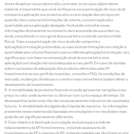
Antes de aplicar nos produtos e/ou contratar os serviços objeto deste
material, é importante que você verifique se a sua pontuação de risco atual
comporta a aplicação nos produtos e/ou a contratação dos serviços em
questão, bem como se há limitações de volume, concentração e/ou
quantidade para a aplicação desejada. Você pode consultar essas
informações diretamente no momento da transmissão da sua ordem ou,
ainda, consultando o risco geral da sua carteira na tela de carteira (Visão
Risco). Caso a sua pontuação de risco atual não comporte a
aplicação/contratação pretendida, ou caso existam limitações em relação à
quantidade e/ou volume financeiro para a referida aplicação/contratação, isto
significa que, com base na composição atual da sua carteira, esta
aplicação/contratação não está adequada ao seu perfil. Em caso de dúvidas
sobre o processo de adequação dos produtos oferecidos pela XP
Investimentos ao seu perfil de investidor, consulte o FAQ. As condições de
mercado, mudanças climáticas e o cenário macroeconômico podem afetar o
desempenho do investimento.
A rentabilidade de produtos financeiros pode apresentar variações e seu
preço ou valor pode aumentar ou diminuir num curto espaço de tempo. Os
desempenhos anteriores não são necessariamente indicativos de resultados
futuros. A rentabilidade divulgada não é líquida de impostos. As informações
presentes neste material são baseadas em simulações e os resultados reais
poderão ser significativamente diferentes.
Este relatório é destinado à circulação exclusiva para a rede de
relacionamento da XP Investimentos, incluindo assessores de
investimentos da XP e clientes da XP, podendo também ser divulgado no site