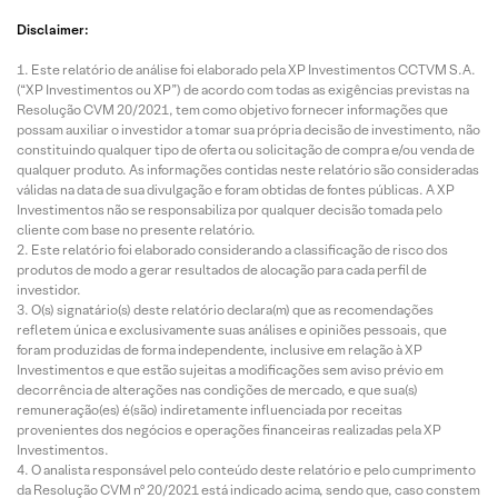
Disclaimer:
Este relatório de análise foi elaborado pela XP Investimentos CCTVM S.A.
(“XP Investimentos ou XP”) de acordo com todas as exigências previstas na
Resolução CVM 20/2021, tem como objetivo fornecer informações que
possam auxiliar o investidor a tomar sua própria decisão de investimento, não
constituindo qualquer tipo de oferta ou solicitação de compra e/ou venda de
qualquer produto. As informações contidas neste relatório são consideradas
válidas na data de sua divulgação e foram obtidas de fontes públicas. A XP
Investimentos não se responsabiliza por qualquer decisão tomada pelo
cliente com base no presente relatório.
Este relatório foi elaborado considerando a classificação de risco dos
produtos de modo a gerar resultados de alocação para cada perfil de
investidor.
O(s) signatário(s) deste relatório declara(m) que as recomendações
refletem única e exclusivamente suas análises e opiniões pessoais, que
foram produzidas de forma independente, inclusive em relação à XP
Investimentos e que estão sujeitas a modificações sem aviso prévio em
decorrência de alterações nas condições de mercado, e que sua(s)
remuneração(es) é(são) indiretamente influenciada por receitas
provenientes dos negócios e operações financeiras realizadas pela XP
Investimentos.
O analista responsável pelo conteúdo deste relatório e pelo cumprimento
da Resolução CVM nº 20/2021 está indicado acima, sendo que, caso constem