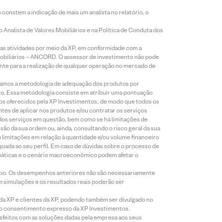
constem a indicação de mais um analista no relatório, o
Analista de Valores Mobiliários e na Política de Conduta dos
s atividades por meio da XP, em conformidade com a
Mobiliários – ANCORD. O assessor de investimento não pode
iente para a realização de qualquer operação no mercado de
lizamos a metodologia de adequação dos produtos por
to. Essa metodologia consiste em atribuir uma pontuação
tos oferecidos pela XP Investimentos, de modo que todos os
ntes de aplicar nos produtos e/ou contratar os serviços
 dos serviços em questão, bem como se há limitações de
o da sua ordem ou, ainda, consultando o risco geral da sua
m limitações em relação à quantidade e/ou volume financeiro
equada ao seu perfil. Em caso de dúvidas sobre o processo de
imáticas e o cenário macroeconômico podem afetar o
empo. Os desempenhos anteriores não são necessariamente
m simulações e os resultados reais poderão ser
 da XP e clientes da XP, podendo também ser divulgado no
évio consentimento expresso da XP Investimentos.
isfeitos com as soluções dadas pela empresa aos seus