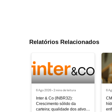
Relatórios Relacionados
6 Ago 2026 • 2 mins de leitura
6 Ag
Inter & Co (INBR32):
CM
Crescimento sólido da
híd
carteira; qualidade dos ativos
enf