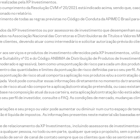
realizadas pela XP Investimentos.
lo cumprimento da Resolução CVM nº 20/2021 está indicado acima, sendo que, caso 
onado no relatório.
imento de todas as regras previstas no Código de Conduta da APIMEC Brasil para o 
ados da XP Investimentos ou por assessores de investimento que desempenham sua
os na Associação Nacional das Corretoras e Distribuidoras de Títulos e Valores 
de clientes, devendo atuar como intermediário e solicitar autorização prévia do cl
idor aos serviços e produtos de investimento oferecidos pela XP Investimentos, uti
 Suitability nº 01 e do Código ANBIMA de Distribuição de Produtos de Investimen
r, moderado e agressivo), bem como uma pontuação de risco para cada um dos produ
ntro das quantidades e limites da pontuação de risco definidas para o seu perfil. A
 sua pontuação de risco atual comporta a aplicação nos produtos e/ou a contratação
jada. Você pode consultar essas informações diretamente no momento da transmissã
ação de risco atual não comporte a aplicação/contratação pretendida, ou caso exista
m base na composição atual da sua carteira, esta aplicação/contratação não está ad
 seu perfil de investidor, consulte o FAQ. As condições de mercado, mudanças cl
 variações e seu preço ou valor pode aumentar ou diminuir num curto espaço de t
 não é líquida de impostos. As informações presentes neste material são baseadas e
rede de relacionamento da XP Investimentos, incluindo assessores de investimentos
ara qualquer pessoa, no todo ou em parte, qualquer que seja o propósito, sem o pr
ssão de servir de canal de contato sempre que os clientes que não se sentirem sat