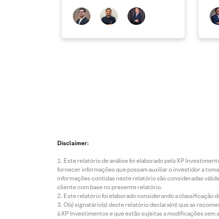
continua sendo o principal
Rad
debate
Disclaimer:
Este relatório de análise foi elaborado pela XP Investim
fornecer informações que possam auxiliar o investidor a toma
informações contidas neste relatório são consideradas válida
cliente com base no presente relatório.
Este relatório foi elaborado considerando a classificação d
O(s) signatário(s) deste relatório declara(m) que as reco
à XP Investimentos e que estão sujeitas a modificações sem 