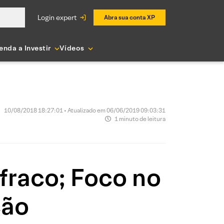
login expert
Abra sua conta XP
enda a Investir
Vídeos
10/08/2018 18:27:01 • Atualizado em 06/06/2019 09:03:31
1 minuto de leitura
fraco; Foco no
ção