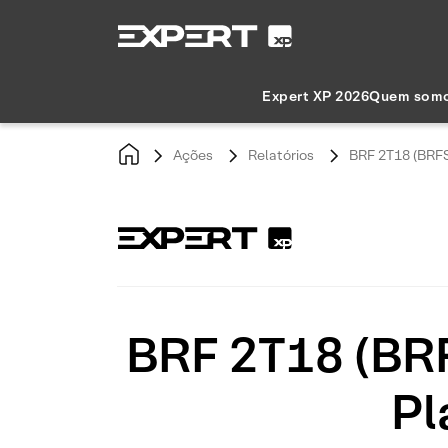
Expert XP 2026
Quem som
Ações
Relatórios
BRF 2T18 (BRFS
BRF 2T18 (BRF
Pl