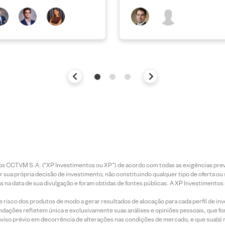
ar Energia XP | Agosto
novo capítulo à frente
entos CCTVM S.A. (“XP Investimentos ou XP”) de acordo com todas as exigências p
r sua própria decisão de investimento, não constituindo qualquer tipo de oferta ou
s na data de sua divulgação e foram obtidas de fontes públicas. A XP Investimentos
e risco dos produtos de modo a gerar resultados de alocação para cada perfil de inv
mendações refletem única e exclusivamente suas análises e opiniões pessoais, que 
aviso prévio em decorrência de alterações nas condições de mercado, e que sua(s)