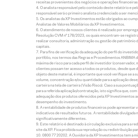
receitas provenientes dos negócios e operações financeiras 
O analista responsável pelo conteúdo deste relatório e pe
responsável será o primeiro analista credenciado a ser menci
Os analistas da XP Investimentos estão obrigados ao cumpr
Analistas de Valores Mobiliários da XP Investimentos.
O atendimento de nossos clientes é realizado por empreg
Resolução CVM nº 178/2023, os quais encontram-se registrad
realizar consultoria, administração ou gestão de patrimônio 
capitais.
Para fins de verificação da adequação do perfil do invest
portfólio, nos termos das Regras e Procedimentos ANBIMA de
máxima de risco para cada perfil de investidor (conservado
clientes possam ter acesso a todos os produtos, desde que de
objeto deste material, é importante que você verifique se a
volume, concentração e/ou quantidade para a aplicação dese
carteira na tela de carteira (Visão Risco). Caso a sua pontu
para a referida aplicação/contratação, isto significa que, co
adequação dos produtos oferecidos pela XP Investimentos ao
desempenho do investimento.
A rentabilidade de produtos financeiros pode apresentar
indicativos de resultados futuros. A rentabilidade divulgada
significativamente diferentes.
Este relatório é destinado à circulação exclusiva para a 
site da XP. Fica proibida sua reprodução ou redistribuição p
0800 77 20202. A Ouvidoria da XP Investimentos tem a mi