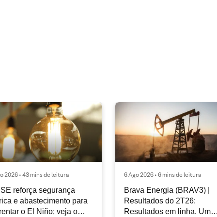
o 2026 • 43 mins de leitura
6 Ago 2026 • 6 mins de leitura
SE reforça segurança
Brava Energia (BRAV3) |
rica e abastecimento para
Resultados do 2T26:
rentar o El Niño; veja o
Resultados em linha. Um