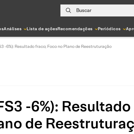
Buscar
os
Análises
Lista de ações
Recomendações
Periódicos
Apr
3 -6%): Resultado fraco; Foco no Plano de Reestruturação
S3 -6%): Resultado 
ano de Reestrutura