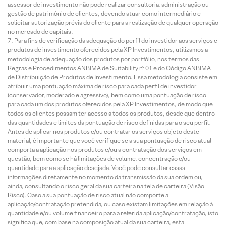
assessor de investimento não pode realizar consultoria, administração ou
gestão de patrimônio de clientes, devendo atuar como intermediário e
solicitar autorização prévia do cliente para a realização de qualquer operação
no mercado de capitais.
Para fins de verificação da adequação do perfil do investidor aos serviços e
produtos de investimento oferecidos pela XP Investimentos, utilizamos a
metodologia de adequação dos produtos por portfólio, nos termos das
Regras e Procedimentos ANBIMA de Suitability nº 01 e do Código ANBIMA
de Distribuição de Produtos de Investimento. Essa metodologia consiste em
atribuir uma pontuação máxima de risco para cada perfil de investidor
(conservador, moderado e agressivo), bem como uma pontuação de risco
para cada um dos produtos oferecidos pela XP Investimentos, de modo que
todos os clientes possam ter acesso a todos os produtos, desde que dentro
das quantidades e limites da pontuação de risco definidas para o seu perfil.
Antes de aplicar nos produtos e/ou contratar os serviços objeto deste
material, é importante que você verifique se a sua pontuação de risco atual
comporta a aplicação nos produtos e/ou a contratação dos serviços em
questão, bem como se há limitações de volume, concentração e/ou
quantidade para a aplicação desejada. Você pode consultar essas
informações diretamente no momento da transmissão da sua ordem ou,
ainda, consultando o risco geral da sua carteira na tela de carteira (Visão
Risco). Caso a sua pontuação de risco atual não comporte a
aplicação/contratação pretendida, ou caso existam limitações em relação à
quantidade e/ou volume financeiro para a referida aplicação/contratação, isto
significa que, com base na composição atual da sua carteira, esta