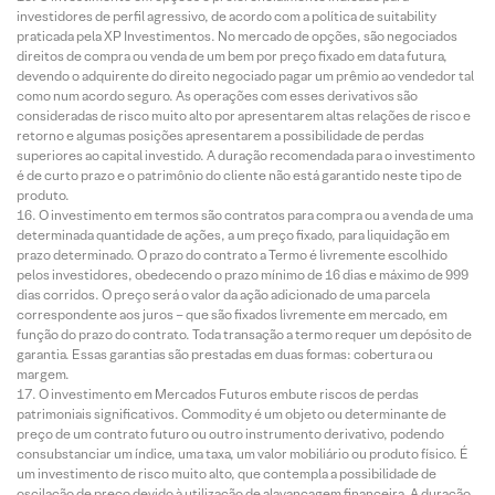
investidores de perfil agressivo, de acordo com a política de suitability
praticada pela XP Investimentos. No mercado de opções, são negociados
direitos de compra ou venda de um bem por preço fixado em data futura,
devendo o adquirente do direito negociado pagar um prêmio ao vendedor tal
como num acordo seguro. As operações com esses derivativos são
consideradas de risco muito alto por apresentarem altas relações de risco e
retorno e algumas posições apresentarem a possibilidade de perdas
superiores ao capital investido. A duração recomendada para o investimento
é de curto prazo e o patrimônio do cliente não está garantido neste tipo de
produto.
O investimento em termos são contratos para compra ou a venda de uma
determinada quantidade de ações, a um preço fixado, para liquidação em
prazo determinado. O prazo do contrato a Termo é livremente escolhido
pelos investidores, obedecendo o prazo mínimo de 16 dias e máximo de 999
dias corridos. O preço será o valor da ação adicionado de uma parcela
correspondente aos juros – que são fixados livremente em mercado, em
função do prazo do contrato. Toda transação a termo requer um depósito de
garantia. Essas garantias são prestadas em duas formas: cobertura ou
margem.
O investimento em Mercados Futuros embute riscos de perdas
patrimoniais significativos. Commodity é um objeto ou determinante de
preço de um contrato futuro ou outro instrumento derivativo, podendo
consubstanciar um índice, uma taxa, um valor mobiliário ou produto físico. É
um investimento de risco muito alto, que contempla a possibilidade de
oscilação de preço devido à utilização de alavancagem financeira. A duração