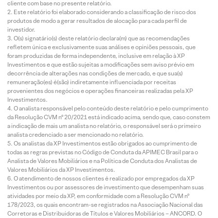
cliente com base no presente relatório.
Este relatório foi elaborado considerando a classificação de risco dos
produtos de modo a gerar resultados de alocação para cada perfil de
investidor.
O(s) signatário(s) deste relatório declara(m) que as recomendações
refletem única e exclusivamente suas análises e opiniões pessoais, que
foram produzidas de forma independente, inclusive em relação à XP
Investimentos e que estão sujeitas a modificações sem aviso prévio em
decorrência de alterações nas condições de mercado, e que sua(s)
remuneração(es) é(são) indiretamente influenciada por receitas
provenientes dos negócios e operações financeiras realizadas pela XP
Investimentos.
O analista responsável pelo conteúdo deste relatório e pelo cumprimento
da Resolução CVM nº 20/2021 está indicado acima, sendo que, caso constem
a indicação de mais um analista no relatório, o responsável será o primeiro
analista credenciado a ser mencionado no relatório.
Os analistas da XP Investimentos estão obrigados ao cumprimento de
todas as regras previstas no Código de Conduta da APIMEC Brasil para o
Analista de Valores Mobiliários e na Política de Conduta dos Analistas de
Valores Mobiliários da XP Investimentos.
O atendimento de nossos clientes é realizado por empregados da XP
Investimentos ou por assessores de investimento que desempenham suas
atividades por meio da XP, em conformidade com a Resolução CVM nº
178/2023, os quais encontram-se registrados na Associação Nacional das
Corretoras e Distribuidoras de Títulos e Valores Mobiliários – ANCORD. O