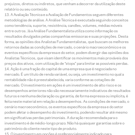
prejuízos, diretos ou indiretos, que venham a decorrer da utilização deste
relatório ou seu conteúdo.
A Avaliação Técnica e a Avaliação de Fundamentos seguem diferentes
metodologias de análise. A Análise Técnica é executada seguindo conceitos
como tendência, suporte, resistência, candles, volumes, médias móveis
entre outros. Já a Análise Fundamentalista utiliza como informação os
resultados divulgados pelas companhias emissoras e suas projeções. Desta
forma, as opiniões dos Analistas Fundamentalistas, que buscam os melhores
retornos dadas as condições de mercado, o cenário macroeconômico e os
eventos específicos da empresa e do setor, podem divergir das opiniões dos
Analistas Técnicos, que visam identificar os movimentos mais prováveis dos
preços dos ativos, com utilização de “stops” para limitar as possíveis perdas.
Ação é uma fração do capital de uma empresa que é negociada no
mercado. É um título de renda variável, ou seja, um investimento no qual a
rentabilidade não é preestabelecida, varia conforme as cotações de
mercado. O investimento em ações é um investimento de alto risco e os
desempenhos anteriores não são necessariamente indicativos de resultados
futuros e nenhuma declaração ou garantia, de forma expressa ou implícita, é
feita neste material em relação a desempenhos. As condições de mercado, o
cenário macroeconômico, os eventos específicos da empresa e do setor
podem afetar o desempenho do investimento, podendo resultar até mesmo
em significativas perdas patrimoniais. A duração recomendada para o
investimento é de médio-longo prazo. Não há quaisquer garantias sobre o
patrimônio do cliente neste tipo de produto.
O investimento em opções é preferencialmente indicado para