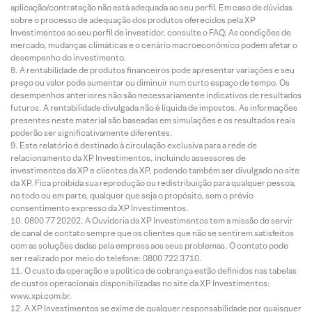
aplicação/contratação não está adequada ao seu perfil. Em caso de dúvidas
sobre o processo de adequação dos produtos oferecidos pela XP
Investimentos ao seu perfil de investidor, consulte o FAQ. As condições de
mercado, mudanças climáticas e o cenário macroeconômico podem afetar o
desempenho do investimento.
A rentabilidade de produtos financeiros pode apresentar variações e seu
preço ou valor pode aumentar ou diminuir num curto espaço de tempo. Os
desempenhos anteriores não são necessariamente indicativos de resultados
futuros. A rentabilidade divulgada não é líquida de impostos. As informações
presentes neste material são baseadas em simulações e os resultados reais
poderão ser significativamente diferentes.
Este relatório é destinado à circulação exclusiva para a rede de
relacionamento da XP Investimentos, incluindo assessores de
investimentos da XP e clientes da XP, podendo também ser divulgado no site
da XP. Fica proibida sua reprodução ou redistribuição para qualquer pessoa,
no todo ou em parte, qualquer que seja o propósito, sem o prévio
consentimento expresso da XP Investimentos.
0800 77 20202. A Ouvidoria da XP Investimentos tem a missão de servir
de canal de contato sempre que os clientes que não se sentirem satisfeitos
com as soluções dadas pela empresa aos seus problemas. O contato pode
ser realizado por meio do telefone: 0800 722 3710.
O custo da operação e a política de cobrança estão definidos nas tabelas
de custos operacionais disponibilizadas no site da XP Investimentos:
www.xpi.com.br.
A XP Investimentos se exime de qualquer responsabilidade por quaisquer