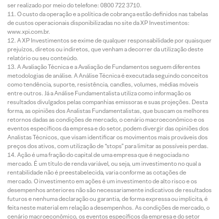
ser realizado por meio do telefone: 0800 722 3710.
O custo da operação e a política de cobrança estão definidos nas tabelas
de custos operacionais disponibilizadas no site da XP Investimentos:
www.xpi.com.br.
A XP Investimentos se exime de qualquer responsabilidade por quaisquer
prejuízos, diretos ou indiretos, que venham a decorrer da utilização deste
relatório ou seu conteúdo.
A Avaliação Técnica e a Avaliação de Fundamentos seguem diferentes
metodologias de análise. A Análise Técnica é executada seguindo conceitos
como tendência, suporte, resistência, candles, volumes, médias móveis
entre outros. Já a Análise Fundamentalista utiliza como informação os
resultados divulgados pelas companhias emissoras e suas projeções. Desta
forma, as opiniões dos Analistas Fundamentalistas, que buscam os melhores
retornos dadas as condições de mercado, o cenário macroeconômico e os
eventos específicos da empresa e do setor, podem divergir das opiniões dos
Analistas Técnicos, que visam identificar os movimentos mais prováveis dos
preços dos ativos, com utilização de “stops” para limitar as possíveis perdas.
Ação é uma fração do capital de uma empresa que é negociada no
mercado. É um título de renda variável, ou seja, um investimento no qual a
rentabilidade não é preestabelecida, varia conforme as cotações de
mercado. O investimento em ações é um investimento de alto risco e os
desempenhos anteriores não são necessariamente indicativos de resultados
futuros e nenhuma declaração ou garantia, de forma expressa ou implícita, é
feita neste material em relação a desempenhos. As condições de mercado, o
cenário macroeconômico, os eventos específicos da empresa e do setor