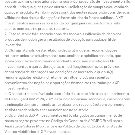
possam auxiliar o investidor a tomar sua própria decisão de investimento, não
constituindo qualquer tipo de oferta ou solicitação de compra e/ou venda de
qualquer produto. As informações contidas neste relatório são consideradas
válidas na data de sua divulgação e foram obtidas de fontes públicas. A XP
Investimentos não se responsabiliza por qualquer decisão tomada pelo
cliente com base no presente relatório.
Este relatório foi elaborado considerando a classificação de risco dos
produtos de modo a gerar resultados de alocação para cada perfil de
investidor.
O(s) signatário(s) deste relatório declara(m) que as recomendações
refletem única e exclusivamente suas análises e opiniões pessoais, que
foram produzidas de forma independente, inclusive em relação à XP
Investimentos e que estão sujeitas a modificações sem aviso prévio em
decorrência de alterações nas condições de mercado, e que sua(s)
remuneração(es) é(são) indiretamente influenciada por receitas
provenientes dos negócios e operações financeiras realizadas pela XP
Investimentos.
O analista responsável pelo conteúdo deste relatório e pelo cumprimento
da Resolução CVM nº 20/2021 está indicado acima, sendo que, caso constem
a indicação de mais um analista no relatório, o responsável será o primeiro
analista credenciado a ser mencionado no relatório.
Os analistas da XP Investimentos estão obrigados ao cumprimento de
todas as regras previstas no Código de Conduta da APIMEC Brasil para o
Analista de Valores Mobiliários e na Política de Conduta dos Analistas de
Valores Mobiliários da XP Investimentos.