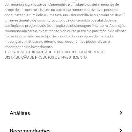
patrimoniais significativos. Commodity é um objeto ou determinante de
preço de um contrato futuro ou outro instrumento derivativo, podendo
consubstanciar um índice, uma taxa, um valor mobiliário ou produto físico. É
um investimento de risco muito alto, que contempla a possibilidade de
oscilação de preço devido à utilização de alavancagem financeira. A duração
recomendada para o investimento é de curto prazo e o patrimônio do cliente
não está garantido neste tipo de produto. As condições de mercado,
mudanças climáticas e o cenário macroeconômico podem afetar o
desempenho do investimento.
ESTA INSTITUIÇÃO É ADERENTE AO CÓDIGO ANBIMA DE
DISTRIBUIÇÃO DE PRODUTOS DE INVESTIMENTO.
Análises
Recomendações