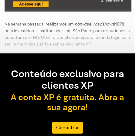
Na semana passada, realizamos um
non-deal roadshow
(NDR)
com investidores institucionais em São Paulo para discutir nossa
cobertura de TMT. Confira a análise completa fazendo login com
seu número de usuário e senha de cliente XP.
Conteúdo exclusivo para
clientes XP
A conta XP é gratuita. Abra a
sua agora!
Cadastrar