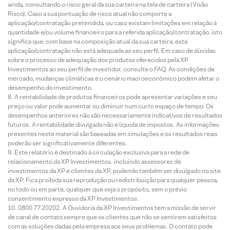
ainda, consultando o risco geral da sua carteira na tela de carteira (Visão
Risco). Caso a sua pontuação de risco atual não comporte a
aplicação/contratação pretendida, ou caso existam limitações em relação à
quantidade e/ou volume financeiro para a referida aplicação/contratação, isto
significa que, com base na composição atual da sua carteira, esta
aplicação/contratação não está adequada ao seu perfil. Em caso de dúvidas
sobre o processo de adequação dos produtos oferecidos pela XP
Investimentos ao seu perfil de investidor, consulte o FAQ. As condições de
mercado, mudanças climáticas e o cenário macroeconômico podem afetar o
desempenho do investimento.
A rentabilidade de produtos financeiros pode apresentar variações e seu
preço ou valor pode aumentar ou diminuir num curto espaço de tempo. Os
desempenhos anteriores não são necessariamente indicativos de resultados
futuros. A rentabilidade divulgada não é líquida de impostos. As informações
presentes neste material são baseadas em simulações e os resultados reais
poderão ser significativamente diferentes.
Este relatório é destinado à circulação exclusiva para a rede de
relacionamento da XP Investimentos, incluindo assessores de
investimentos da XP e clientes da XP, podendo também ser divulgado no site
da XP. Fica proibida sua reprodução ou redistribuição para qualquer pessoa,
no todo ou em parte, qualquer que seja o propósito, sem o prévio
consentimento expresso da XP Investimentos.
0800 77 20202. A Ouvidoria da XP Investimentos tem a missão de servir
de canal de contato sempre que os clientes que não se sentirem satisfeitos
com as soluções dadas pela empresa aos seus problemas. O contato pode