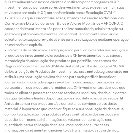
O atendimento de nossos clientes é realizado por empregados da XP
Investimentos ou por assessores de investimento que desempenham suas
atividades por meio da XP, em conformidade com a Resolução CVM nº
178/2023, os quais encontram-se registrados na Associação Nacional das
Corretoras e Distribuidoras de Títulos e Valores Mobiliários – ANCORD. O
assessor de investimento não pode realizar consultoria, administração ou
gestão de patrimônio de clientes, devendo atuar como intermediário e
solicitar autorização prévia do cliente para a realização de qualquer operação
no mercado de capitais.
Para fins de verificação da adequação do perfil do investidor aos serviços e
produtos de investimento oferecidos pela XP Investimentos, utilizamos a
metodologia de adequação dos produtos por portfólio, nos termos das
Regras e Procedimentos ANBIMA de Suitability nº 01 e do Código ANBIMA
de Distribuição de Produtos de Investimento. Essa metodologia consiste em
atribuir uma pontuação máxima de risco para cada perfil de investidor
(conservador, moderado e agressivo), bem como uma pontuação de risco
para cada um dos produtos oferecidos pela XP Investimentos, de modo que
todos os clientes possam ter acesso a todos os produtos, desde que dentro
das quantidades e limites da pontuação de risco definidas para o seu perfil.
Antes de aplicar nos produtos e/ou contratar os serviços objeto deste
material, é importante que você verifique se a sua pontuação de risco atual
comporta a aplicação nos produtos e/ou a contratação dos serviços em
questão, bem como se há limitações de volume, concentração e/ou
quantidade para a aplicação desejada. Você pode consultar essas
informações diretamente no momento da transmissão da sua ordem ou,