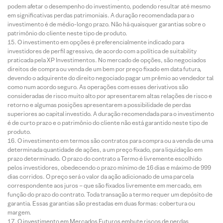
podem afetar o desempenho do investimento, podendo resultar até mesmo
em significativas perdas patrimoniais. A duração recomendada para o
investimento é de médio-longo prazo. Não há quaisquer garantias sobre o
patrimônio do cliente neste tipo de produto.
O investimento em opções é preferencialmente indicado para
investidores de perfil agressivo, de acordo com a política de suitability
praticada pela XP Investimentos. No mercado de opções, são negociados
direitos de compra ou venda de um bem por preço fixado em data futura,
devendo o adquirente do direito negociado pagar um prêmio ao vendedor tal
como num acordo seguro. As operações com esses derivativos são
consideradas de risco muito alto por apresentarem altas relações de risco e
retorno e algumas posições apresentarem a possibilidade de perdas
superiores ao capital investido. A duração recomendada para o investimento
é de curto prazo e o patrimônio do cliente não está garantido neste tipo de
produto.
O investimento em termos são contratos para compra ou a venda de uma
determinada quantidade de ações, a um preço fixado, para liquidação em
prazo determinado. O prazo do contrato a Termo é livremente escolhido
pelos investidores, obedecendo o prazo mínimo de 16 dias e máximo de 999
dias corridos. O preço será o valor da ação adicionado de uma parcela
correspondente aos juros – que são fixados livremente em mercado, em
função do prazo do contrato. Toda transação a termo requer um depósito de
garantia. Essas garantias são prestadas em duas formas: cobertura ou
margem.
O investimento em Mercados Futuros embute riscos de perdas