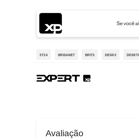
Se você a
3T24
BRISANET
BRIT3
DESK3
DESKT
Avaliação