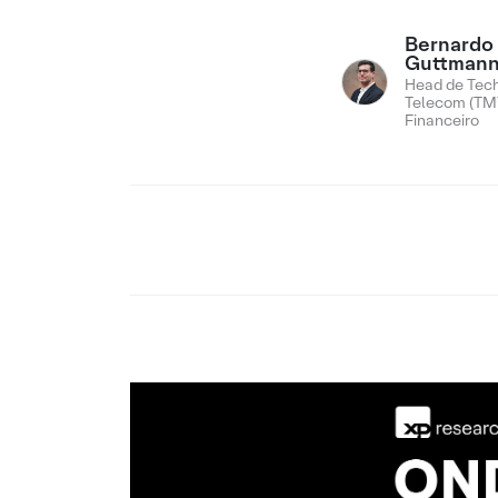
Bernardo
Guttman
Head de Tech
Telecom (TMT
Financeiro