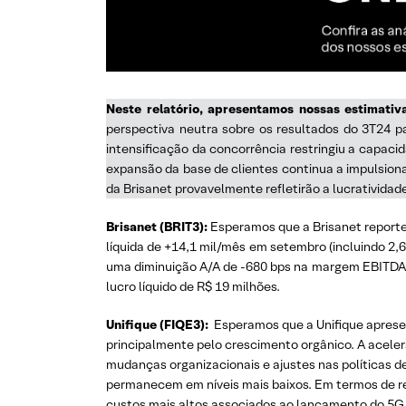
Neste relatório, apresentamos nossas estimativ
perspectiva neutra sobre os resultados do 3T24 p
intensificação da concorrência restringiu a capaci
expansão da base de clientes continua a impulsion
da Brisanet provavelmente refletirão a lucrativid
Brisanet (BRIT3):
Esperamos que a Brisanet reporte
líquida de +14,1 mil/mês em setembro (incluindo 2,
uma diminuição A/A de -680 bps na margem EBITDA, 
lucro líquido de R$ 19 milhões.
Unifique (FIQE3):
Esperamos que a Unifique apresent
principalmente pelo crescimento orgânico. A acel
mudanças organizacionais e ajustes nas políticas d
permanecem em níveis mais baixos. Em termos de re
custos mais altos associados ao lançamento do 5G. 