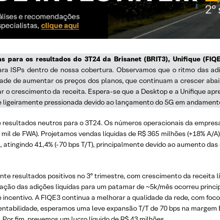
as para os resultados do 3T24 da Brisanet (BRIT3), Unifique (FI
ara ISPs dentro de nossa cobertura. Observamos que o ritmo das ad
dade de aumentar os preços dos planos, que continuam a crescer abaix
ar o crescimento da receita. Espera-se que a Desktop e a Unifique ap
ade ligeiramente pressionada devido ao lançamento do 5G em andament
 resultados neutros para o 3T24. Os números operacionais da empresa
6 mil de FWA). Projetamos vendas líquidas de R$ 365 milhões (+18% A/A
atingindo 41,4% (-70 bps T/T), principalmente devido ao aumento das
e resultados positivos no 3º trimestre, com crescimento da receita lí
eração das adições líquidas para um patamar de ~5k/mês ocorreu prin
e incentivo. A FIQE3 continua a melhorar a qualidade da rede, com fo
ntabilidade, esperamos uma leve expansão T/T de 70 bps na margem EB
Por fim, prevemos um lucro líquido de R$ 43 milhões.