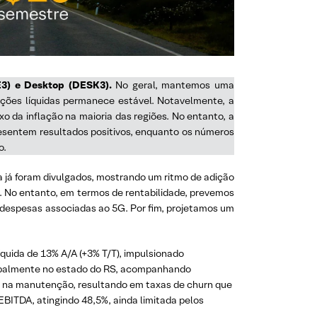
QE3) e Desktop (DESK3).
No geral, mantemos uma
ições líquidas permanece estável. Notavelmente, a
o da inflação na maioria das regiões. No entanto, a
resentem resultados positivos, enquanto os números
o.
 já foram divulgados, mostrando um ritmo de adição
). No entanto, em termos de rentabilidade, prevemos
 despesas associadas ao 5G. Por fim, projetamos um
quida de 13% A/A (+3% T/T), impulsionado
cipalmente no estado do RS, acompanhando
co na manutenção, resultando em taxas de churn que
ITDA, atingindo 48,5%, ainda limitada pelos