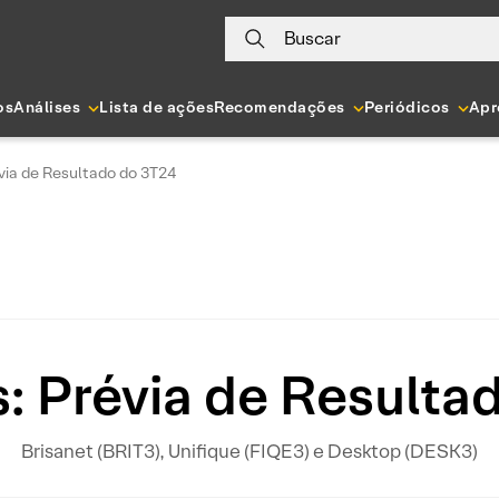
Buscar
os
Análises
Lista de ações
Recomendações
Periódicos
Apr
évia de Resultado do 3T24
s: Prévia de Result
Brisanet (BRIT3), Unifique (FIQE3) e Desktop (DESK3)