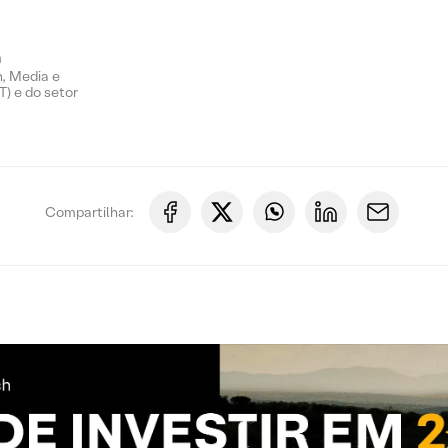
n
, Media e
) e do setor
Compartilhar: