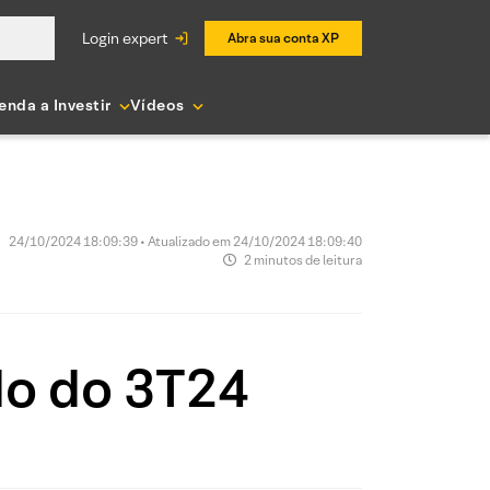
login expert
Abra sua conta XP
enda a Investir
Vídeos
24/10/2024 18:09:39 • Atualizado em 24/10/2024 18:09:40
2 minutos de leitura
ado do 3T24