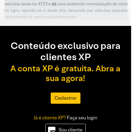
veículos leves no 4T23 e
(v)
uma potencial normalização do ciclo
no agro, opondo-se à ainda alta demanda por veículos pesados
relacionados à construção/mineração.
Conteúdo exclusivo para
clientes XP
A conta XP é gratuita. Abra a
sua agora!
Cadastrar
Já é cliente XP?
Faça seu login
Sou cliente