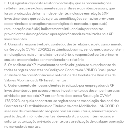
O(s) signatário(s) deste relatório declara(m) que as recomendações
refletem única e exclusivamente suas análises e opiniões pessoais, que
foram produzidas de forma independente, inclusive em relação à XP
Investimentos e que estão sujeitas a modificações sem aviso prévio em
decorrência de alterações nas condições de mercado, e que sua(s)
remuneração(es) é(são) indiretamente influenciada por receitas
provenientes dos negócios e operações financeiras realizadas pela XP
Investimentos.
O analista responsável pelo conteúdo deste relatório e pelo cumprimento
da Resolução CVM nº 20/2021 está indicado acima, sendo que, caso constem
a indicação de mais um analista no relatório, o responsável será o primeiro
analista credenciado a ser mencionado no relatório.
Os analistas da XP Investimentos estão obrigados ao cumprimento de
todas as regras previstas no Código de Conduta da APIMEC Brasil para o
Analista de Valores Mobiliários e na Política de Conduta dos Analistas de
Valores Mobiliários da XP Investimentos.
O atendimento de nossos clientes é realizado por empregados da XP
Investimentos ou por assessores de investimento que desempenham suas
atividades por meio da XP, em conformidade com a Resolução CVM nº
178/2023, os quais encontram-se registrados na Associação Nacional das
Corretoras e Distribuidoras de Títulos e Valores Mobiliários – ANCORD. O
assessor de investimento não pode realizar consultoria, administração ou
gestão de patrimônio de clientes, devendo atuar como intermediário e
solicitar autorização prévia do cliente para a realização de qualquer operação
no mercado de capitais.