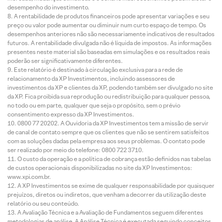
desempenho do investimento.
A rentabilidade de produtos financeiros pode apresentar variações e seu
preço ou valor pode aumentar ou diminuir num curto espaço de tempo. Os
desempenhos anteriores não são necessariamente indicativos de resultados
futuros. A rentabilidade divulgada não é líquida de impostos. As informações
presentes neste material são baseadas em simulações e os resultados reais
poderão ser significativamente diferentes.
Este relatório é destinado à circulação exclusiva para a rede de
relacionamento da XP Investimentos, incluindo assessores de
investimentos da XP e clientes da XP, podendo também ser divulgado no site
da XP. Fica proibida sua reprodução ou redistribuição para qualquer pessoa,
no todo ou em parte, qualquer que seja o propósito, sem o prévio
consentimento expresso da XP Investimentos.
0800 77 20202. A Ouvidoria da XP Investimentos tem a missão de servir
de canal de contato sempre que os clientes que não se sentirem satisfeitos
com as soluções dadas pela empresa aos seus problemas. O contato pode
ser realizado por meio do telefone: 0800 722 3710.
O custo da operação e a política de cobrança estão definidos nas tabelas
de custos operacionais disponibilizadas no site da XP Investimentos:
www.xpi.com.br.
A XP Investimentos se exime de qualquer responsabilidade por quaisquer
prejuízos, diretos ou indiretos, que venham a decorrer da utilização deste
relatório ou seu conteúdo.
A Avaliação Técnica e a Avaliação de Fundamentos seguem diferentes
metodologias de análise. A Análise Técnica é executada seguindo conceitos