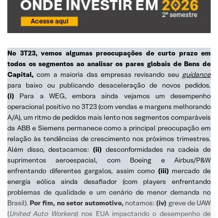
No 3T23, vemos algumas preocupações de curto prazo em
todos os segmentos ao analisar os pares globais de Bens de
Capital,
com a maioria das empresas revisando seu
guidance
para baixo ou publicando desaceleração de novos pedidos.
(i)
Para a WEG, embora ainda vejamos um desempenho
operacional positivo no 3T23 (com vendas e margens melhorando
A/A), um ritmo de pedidos mais lento nos segmentos comparáveis
da ABB e Siemens permanece como a principal preocupação em
relação às tendências de crescimento nos próximos trimestres.
Além disso, destacamos:
(ii)
desconformidades na cadeia de
suprimentos aeroespacial, com Boeing e Airbus/P&W
enfrentando diferentes gargalos, assim como
(iii)
mercado de
energia eólica ainda desafiador (com players enfrentando
problemas de qualidade e um cenário de menor demanda no
Brasil).
Por fim, no setor automotivo,
notamos:
(iv)
greve de UAW
(
United Auto Workers
) nos EUA impactando o desempenho de