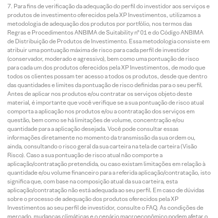
Para fins de verificação da adequação do perfil do investidor aos serviços e
produtos de investimento oferecidos pela XP Investimentos, utilizamos a
metodologia de adequação dos produtos por portfólio, nos termos das
Regras e Procedimentos ANBIMA de Suitability nº 01 e do Código ANBIMA
de Distribuição de Produtos de Investimento. Essa metodologia consiste em
atribuir uma pontuação máxima de risco para cada perfil de investidor
(conservador, moderado e agressivo), bem como uma pontuação de risco
para cada um dos produtos oferecidos pela XP Investimentos, de modo que
todos os clientes possam ter acesso a todos os produtos, desde que dentro
das quantidades e limites da pontuação de risco definidas para o seu perfil.
Antes de aplicar nos produtos e/ou contratar os serviços objeto deste
material, é importante que você verifique se a sua pontuação de risco atual
comporta a aplicação nos produtos e/ou a contratação dos serviços em
questão, bem como se há limitações de volume, concentração e/ou
quantidade para a aplicação desejada. Você pode consultar essas
informações diretamente no momento da transmissão da sua ordem ou,
ainda, consultando o risco geral da sua carteira na tela de carteira (Visão
Risco). Caso a sua pontuação de risco atual não comporte a
aplicação/contratação pretendida, ou caso existam limitações em relação à
quantidade e/ou volume financeiro para a referida aplicação/contratação, isto
significa que, com base na composição atual da sua carteira, esta
aplicação/contratação não está adequada ao seu perfil. Em caso de dúvidas
sobre o processo de adequação dos produtos oferecidos pela XP
Investimentos ao seu perfil de investidor, consulte o FAQ. As condições de
mercado, mudanças climáticas e o cenário macroeconômico podem afetar o