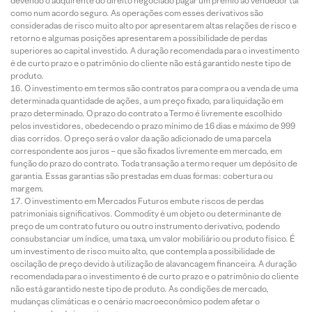
devendo o adquirente do direito negociado pagar um prêmio ao vendedor tal
como num acordo seguro. As operações com esses derivativos são
consideradas de risco muito alto por apresentarem altas relações de risco e
retorno e algumas posições apresentarem a possibilidade de perdas
superiores ao capital investido. A duração recomendada para o investimento
é de curto prazo e o patrimônio do cliente não está garantido neste tipo de
produto.
O investimento em termos são contratos para compra ou a venda de uma
determinada quantidade de ações, a um preço fixado, para liquidação em
prazo determinado. O prazo do contrato a Termo é livremente escolhido
pelos investidores, obedecendo o prazo mínimo de 16 dias e máximo de 999
dias corridos. O preço será o valor da ação adicionado de uma parcela
correspondente aos juros – que são fixados livremente em mercado, em
função do prazo do contrato. Toda transação a termo requer um depósito de
garantia. Essas garantias são prestadas em duas formas: cobertura ou
margem.
O investimento em Mercados Futuros embute riscos de perdas
patrimoniais significativos. Commodity é um objeto ou determinante de
preço de um contrato futuro ou outro instrumento derivativo, podendo
consubstanciar um índice, uma taxa, um valor mobiliário ou produto físico. É
um investimento de risco muito alto, que contempla a possibilidade de
oscilação de preço devido à utilização de alavancagem financeira. A duração
recomendada para o investimento é de curto prazo e o patrimônio do cliente
não está garantido neste tipo de produto. As condições de mercado,
mudanças climáticas e o cenário macroeconômico podem afetar o