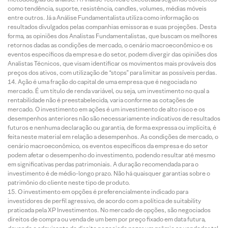
como tendência, suporte, resistência, candles, volumes, médias móveis
entre outros. Já a Análise Fundamentalista utiliza como informação os
resultados divulgados pelas companhias emissoras e suas projeções. Desta
forma, as opiniões dos Analistas Fundamentalistas, que buscam os melhores
retornos dadas as condições de mercado, o cenário macroeconômico e os
eventos específicos da empresa e do setor, podem divergir das opiniões dos
Analistas Técnicos, que visam identificar os movimentos mais prováveis dos
preços dos ativos, com utilização de “stops” para limitar as possíveis perdas.
Ação é uma fração do capital de uma empresa que é negociada no
mercado. É um título de renda variável, ou seja, um investimento no qual a
rentabilidade não é preestabelecida, varia conforme as cotações de
mercado. O investimento em ações é um investimento de alto risco e os
desempenhos anteriores não são necessariamente indicativos de resultados
futuros e nenhuma declaração ou garantia, de forma expressa ou implícita, é
feita neste material em relação a desempenhos. As condições de mercado, o
cenário macroeconômico, os eventos específicos da empresa e do setor
podem afetar o desempenho do investimento, podendo resultar até mesmo
em significativas perdas patrimoniais. A duração recomendada para o
investimento é de médio-longo prazo. Não há quaisquer garantias sobre o
patrimônio do cliente neste tipo de produto.
O investimento em opções é preferencialmente indicado para
investidores de perfil agressivo, de acordo com a política de suitability
praticada pela XP Investimentos. No mercado de opções, são negociados
direitos de compra ou venda de um bem por preço fixado em data futura,