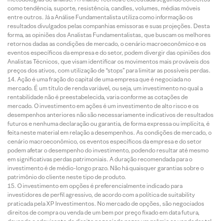
como tendência, suporte, resistência, candles, volumes, médias móveis
entre outros. Já a Análise Fundamentalista utiliza como informação os
resultados divulgados pelas companhias emissoras e suas projeções. Desta
forma, as opiniões dos Analistas Fundamentalistas, que buscam os melhores
retornos dadas as condições de mercado, o cenário macroeconômico e os
eventos específicos da empresa e do setor, podem divergir das opiniões dos
Analistas Técnicos, que visam identificar os movimentos mais prováveis dos
preços dos ativos, com utilização de “stops” para limitar as possíveis perdas.
Ação é uma fração do capital de uma empresa que é negociada no
mercado. É um título de renda variável, ou seja, um investimento no qual a
rentabilidade não é preestabelecida, varia conforme as cotações de
mercado. O investimento em ações é um investimento de alto risco e os
desempenhos anteriores não são necessariamente indicativos de resultados
futuros e nenhuma declaração ou garantia, de forma expressa ou implícita, é
feita neste material em relação a desempenhos. As condições de mercado, o
cenário macroeconômico, os eventos específicos da empresa e do setor
podem afetar o desempenho do investimento, podendo resultar até mesmo
em significativas perdas patrimoniais. A duração recomendada para o
investimento é de médio-longo prazo. Não há quaisquer garantias sobre o
patrimônio do cliente neste tipo de produto.
O investimento em opções é preferencialmente indicado para
investidores de perfil agressivo, de acordo com a política de suitability
praticada pela XP Investimentos. No mercado de opções, são negociados
direitos de compra ou venda de um bem por preço fixado em data futura,