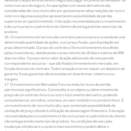
devendo o adquirente do direito negociado pagar um prêmio ao vendedor tal
como num acordo seguro. As operações com esses derivativos são
consideradas de risco muito alto por apresentarem altas relações de risco e
retorno e algumas posições apresentarem a possibilidade de perdas
superiores ao capital investido. A duração recomendada para o investimento
é de curto prazo e o patrimônio do cliente não está garantido neste tipo de
produto.
O investimento em termos são contratos para compra ou a venda de uma
determinada quantidade de ações, a um preço fixado, para liquidação em
prazo determinado. O prazo do contrato a Termo é livremente escolhido
pelos investidores, obedecendo o prazo mínimo de 16 dias e máximo de 999
dias corridos. O preço será o valor da ação adicionado de uma parcela
correspondente aos juros – que são fixados livremente em mercado, em
função do prazo do contrato. Toda transação a termo requer um depósito de
garantia. Essas garantias são prestadas em duas formas: cobertura ou
margem.
O investimento em Mercados Futuros embute riscos de perdas
patrimoniais significativos. Commodity é um objeto ou determinante de
preço de um contrato futuro ou outro instrumento derivativo, podendo
consubstanciar um índice, uma taxa, um valor mobiliário ou produto físico. É
um investimento de risco muito alto, que contempla a possibilidade de
oscilação de preço devido à utilização de alavancagem financeira. A duração
recomendada para o investimento é de curto prazo e o patrimônio do cliente
não está garantido neste tipo de produto. As condições de mercado,
mudanças climáticas e o cenário macroeconômico podem afetar o