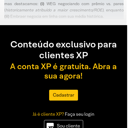
mas destacamos:
(i)
WEG negociando com prêmio vs. pares
(
historicamente atribuído a maior crescimento/ROE),
enquanto
(ii)
Embraer negocia em linha com sua média histórica.
Conteúdo exclusivo para
clientes XP
A conta XP é gratuita. Abra a
sua agora!
Cadastrar
Já é cliente XP?
Faça seu login
Sou cliente