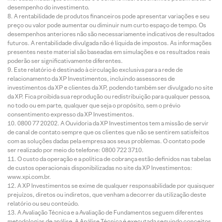
desempenho do investimento.
A rentabilidade de produtos financeiros pode apresentar variações e seu
preço ou valor pode aumentar ou diminuir num curto espaço de tempo. Os
desempenhos anteriores não são necessariamente indicativos de resultados
futuros. A rentabilidade divulgada não é líquida de impostos. As informações
presentes neste material são baseadas em simulações e os resultados reais
poderão ser significativamente diferentes.
Este relatório é destinado à circulação exclusiva para a rede de
relacionamento da XP Investimentos, incluindo assessores de
investimentos da XP e clientes da XP, podendo também ser divulgado no site
da XP. Fica proibida sua reprodução ou redistribuição para qualquer pessoa,
no todo ou em parte, qualquer que seja o propósito, sem o prévio
consentimento expresso da XP Investimentos.
0800 77 20202. A Ouvidoria da XP Investimentos tem a missão de servir
de canal de contato sempre que os clientes que não se sentirem satisfeitos
com as soluções dadas pela empresa aos seus problemas. O contato pode
ser realizado por meio do telefone: 0800 722 3710.
O custo da operação e a política de cobrança estão definidos nas tabelas
de custos operacionais disponibilizadas no site da XP Investimentos:
www.xpi.com.br.
A XP Investimentos se exime de qualquer responsabilidade por quaisquer
prejuízos, diretos ou indiretos, que venham a decorrer da utilização deste
relatório ou seu conteúdo.
A Avaliação Técnica e a Avaliação de Fundamentos seguem diferentes
metodologias de análise. A Análise Técnica é executada seguindo conceitos