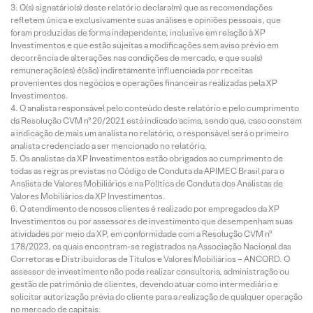
O(s) signatário(s) deste relatório declara(m) que as recomendações
refletem única e exclusivamente suas análises e opiniões pessoais, que
foram produzidas de forma independente, inclusive em relação à XP
Investimentos e que estão sujeitas a modificações sem aviso prévio em
decorrência de alterações nas condições de mercado, e que sua(s)
remuneração(es) é(são) indiretamente influenciada por receitas
provenientes dos negócios e operações financeiras realizadas pela XP
Investimentos.
O analista responsável pelo conteúdo deste relatório e pelo cumprimento
da Resolução CVM nº 20/2021 está indicado acima, sendo que, caso constem
a indicação de mais um analista no relatório, o responsável será o primeiro
analista credenciado a ser mencionado no relatório.
Os analistas da XP Investimentos estão obrigados ao cumprimento de
todas as regras previstas no Código de Conduta da APIMEC Brasil para o
Analista de Valores Mobiliários e na Política de Conduta dos Analistas de
Valores Mobiliários da XP Investimentos.
O atendimento de nossos clientes é realizado por empregados da XP
Investimentos ou por assessores de investimento que desempenham suas
atividades por meio da XP, em conformidade com a Resolução CVM nº
178/2023, os quais encontram-se registrados na Associação Nacional das
Corretoras e Distribuidoras de Títulos e Valores Mobiliários – ANCORD. O
assessor de investimento não pode realizar consultoria, administração ou
gestão de patrimônio de clientes, devendo atuar como intermediário e
solicitar autorização prévia do cliente para a realização de qualquer operação
no mercado de capitais.