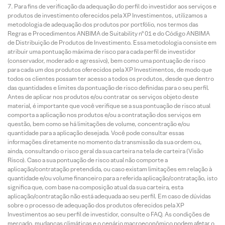
Para fins de verificação da adequação do perfil do investidor aos serviços e
produtos de investimento oferecidos pela XP Investimentos, utilizamos a
metodologia de adequação dos produtos por portfólio, nos termos das
Regras e Procedimentos ANBIMA de Suitability nº 01 e do Código ANBIMA
de Distribuição de Produtos de Investimento. Essa metodologia consiste em
atribuir uma pontuação máxima de risco para cada perfil de investidor
(conservador, moderado e agressivo), bem como uma pontuação de risco
para cada um dos produtos oferecidos pela XP Investimentos, de modo que
todos os clientes possam ter acesso a todos os produtos, desde que dentro
das quantidades e limites da pontuação de risco definidas para o seu perfil.
Antes de aplicar nos produtos e/ou contratar os serviços objeto deste
material, é importante que você verifique se a sua pontuação de risco atual
comporta a aplicação nos produtos e/ou a contratação dos serviços em
questão, bem como se há limitações de volume, concentração e/ou
quantidade para a aplicação desejada. Você pode consultar essas
informações diretamente no momento da transmissão da sua ordem ou,
ainda, consultando o risco geral da sua carteira na tela de carteira (Visão
Risco). Caso a sua pontuação de risco atual não comporte a
aplicação/contratação pretendida, ou caso existam limitações em relação à
quantidade e/ou volume financeiro para a referida aplicação/contratação, isto
significa que, com base na composição atual da sua carteira, esta
aplicação/contratação não está adequada ao seu perfil. Em caso de dúvidas
sobre o processo de adequação dos produtos oferecidos pela XP
Investimentos ao seu perfil de investidor, consulte o FAQ. As condições de
mercado, mudanças climáticas e o cenário macroeconômico podem afetar o