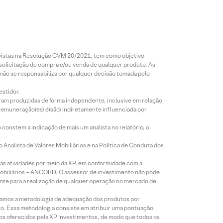
revistas na Resolução CVM 20/2021, tem como objetivo
 solicitação de compra e/ou venda de qualquer produto. As
 não se responsabiliza por qualquer decisão tomada pelo
estidor.
foram produzidas de forma independente, inclusive em relação
 remuneração(es) é(são) indiretamente influenciada por
constem a indicação de mais um analista no relatório, o
Analista de Valores Mobiliários e na Política de Conduta dos
s atividades por meio da XP, em conformidade com a
Mobiliários – ANCORD. O assessor de investimento não pode
iente para a realização de qualquer operação no mercado de
lizamos a metodologia de adequação dos produtos por
to. Essa metodologia consiste em atribuir uma pontuação
tos oferecidos pela XP Investimentos, de modo que todos os