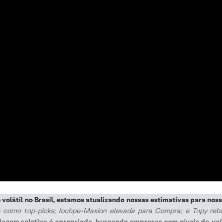
olátil no Brasil, estamos atualizando nossas estimativas para nos
como top-picks; Iochpe-Maxion elevada para Compra; e Tupy reba
agem seletiva é apropriada, buscando empresas com níveis de
val