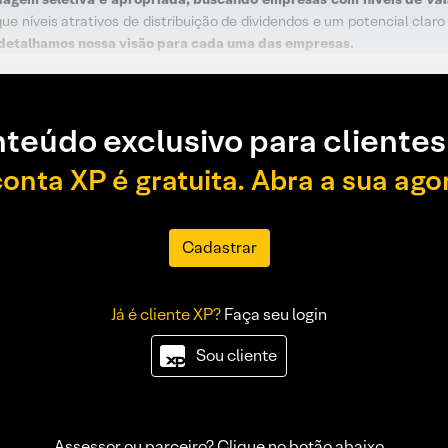
que níveis atrativos de distribuição de dividendos e um potencial cl
detalhamos nossa visão para cada uma das empresas.
teúdo exclusivo para clientes
conta XP é gratuita. Abra a sua ago
Cadastrar
Já é cliente XP?
Faça seu login
Sou cliente
Assessor ou parceiro? Clique no botão abaixo