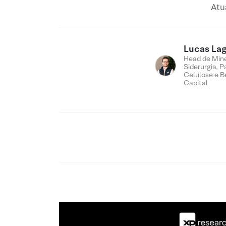
Atu
Lucas Lag
Head de Min
Siderurgia, P
Celulose e B
Capital