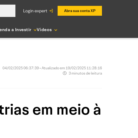
login expert
Abra sua conta XP
enda a Investir
Vídeos
04/02/2025 06:37:39 • Atualizado em 19/02/2025 11:28:16
3 minutos de leitura
rias em meio à