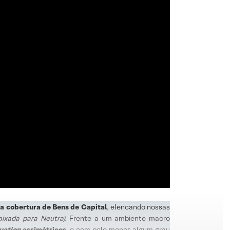
sa cobertura de Bens de Capital
, elencando nossas
ixada para Neutra).
Frente a um ambiente macro
uation
assimétricos
, e com pelo menos algum grau