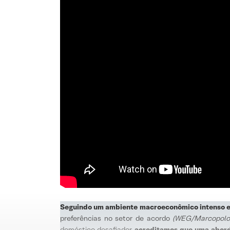
Seguindo um ambiente macroeconômico intenso e v
preferências no setor de acordo
(WEG/Marcopolo 
doméstico desafiador,
acreditamos que uma abord