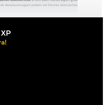
aro de desalavancagem podem ser fatores atenuantes
 XP
ra!