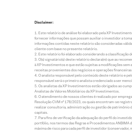
Disclaimer:
Este relatório de análise foi elaborado pela XP Investim
fornecer informações que possam auxiliar o investidor a toma
informações contidas neste relatório são consideradas válida
cliente com base no presente relatório.
Este relatório foi elaborado considerando a classificação d
O(s) signatário(s) deste relatório declara(m) que as reco
à XP Investimentos e que estão sujeitas a modificações sem 
receitas provenientes dos negócios e operações financeiras 
O analista responsável pelo conteúdo deste relatório e pe
responsável será o primeiro analista credenciado a ser menci
Os analistas da XP Investimentos estão obrigados ao cumpr
Analistas de Valores Mobiliários da XP Investimentos.
O atendimento de nossos clientes é realizado por empreg
Resolução CVM nº 178/2023, os quais encontram-se registrad
realizar consultoria, administração ou gestão de patrimônio 
capitais.
Para fins de verificação da adequação do perfil do invest
portfólio, nos termos das Regras e Procedimentos ANBIMA de
máxima de risco para cada perfil de investidor (conservado