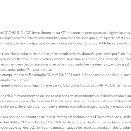
entos CCTVM S.A. (“XP Investimentos ou XP”) de acordo com todas as exigências p
r sua própria decisão de investimento, não constituindo qualquer tipo de oferta ou
s na data de sua divulgação e foram obtidas de fontes públicas. A XP Investimentos
e risco dos produtos de modo a gerar resultados de alocação para cada perfil de inv
mendações refletem única e exclusivamente suas análises e opiniões pessoais, que 
aviso prévio em decorrência de alterações nas condições de mercado, e que sua(s)
realizadas pela XP Investimentos.
lo cumprimento da Resolução CVM nº 20/2021 está indicado acima, sendo que, caso 
onado no relatório.
imento de todas as regras previstas no Código de Conduta da APIMEC Brasil para o 
ados da XP Investimentos ou por assessores de investimento que desempenham sua
os na Associação Nacional das Corretoras e Distribuidoras de Títulos e Valores 
de clientes, devendo atuar como intermediário e solicitar autorização prévia do cl
idor aos serviços e produtos de investimento oferecidos pela XP Investimentos, uti
 Suitability nº 01 e do Código ANBIMA de Distribuição de Produtos de Investimen
r, moderado e agressivo), bem como uma pontuação de risco para cada um dos produ