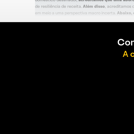
de resiliência de receita.
Além disso
, acreditamos 
em meio a uma perspectiva macro incerta.
Abaixo, 
Con
A 