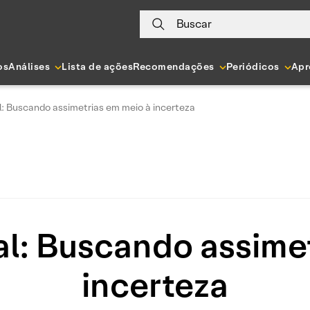
Buscar
os
Análises
Lista de ações
Recomendações
Periódicos
Apr
l: Buscando assimetrias em meio à incerteza
al: Buscando assimet
incerteza