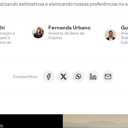
alizando estimativas e elencando nossas preferências no s
hi
Fernanda Urbano
Gu
eração e
Analista de Bens de
Ana
apel e
Capital
Sid
ens de
Cel
Compartilhar: