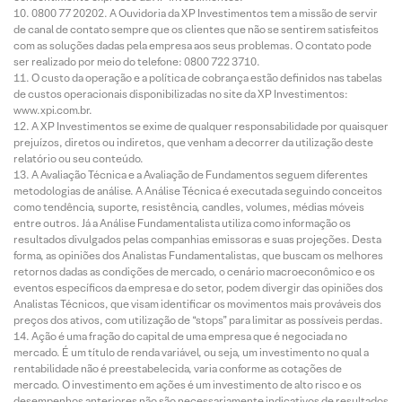
0800 77 20202. A Ouvidoria da XP Investimentos tem a missão de servir
de canal de contato sempre que os clientes que não se sentirem satisfeitos
com as soluções dadas pela empresa aos seus problemas. O contato pode
ser realizado por meio do telefone: 0800 722 3710.
O custo da operação e a política de cobrança estão definidos nas tabelas
de custos operacionais disponibilizadas no site da XP Investimentos:
www.xpi.com.br.
A XP Investimentos se exime de qualquer responsabilidade por quaisquer
prejuízos, diretos ou indiretos, que venham a decorrer da utilização deste
relatório ou seu conteúdo.
A Avaliação Técnica e a Avaliação de Fundamentos seguem diferentes
metodologias de análise. A Análise Técnica é executada seguindo conceitos
como tendência, suporte, resistência, candles, volumes, médias móveis
entre outros. Já a Análise Fundamentalista utiliza como informação os
resultados divulgados pelas companhias emissoras e suas projeções. Desta
forma, as opiniões dos Analistas Fundamentalistas, que buscam os melhores
retornos dadas as condições de mercado, o cenário macroeconômico e os
eventos específicos da empresa e do setor, podem divergir das opiniões dos
Analistas Técnicos, que visam identificar os movimentos mais prováveis dos
preços dos ativos, com utilização de “stops” para limitar as possíveis perdas.
Ação é uma fração do capital de uma empresa que é negociada no
mercado. É um título de renda variável, ou seja, um investimento no qual a
rentabilidade não é preestabelecida, varia conforme as cotações de
mercado. O investimento em ações é um investimento de alto risco e os
desempenhos anteriores não são necessariamente indicativos de resultados