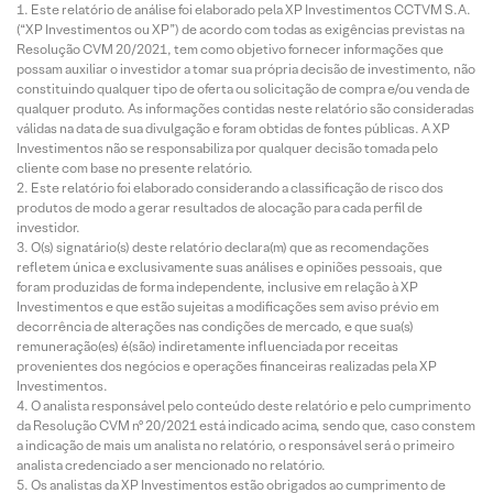
Este relatório de análise foi elaborado pela XP Investimentos CCTVM S.A.
(“XP Investimentos ou XP”) de acordo com todas as exigências previstas na
Resolução CVM 20/2021, tem como objetivo fornecer informações que
possam auxiliar o investidor a tomar sua própria decisão de investimento, não
constituindo qualquer tipo de oferta ou solicitação de compra e/ou venda de
qualquer produto. As informações contidas neste relatório são consideradas
válidas na data de sua divulgação e foram obtidas de fontes públicas. A XP
Investimentos não se responsabiliza por qualquer decisão tomada pelo
cliente com base no presente relatório.
Este relatório foi elaborado considerando a classificação de risco dos
produtos de modo a gerar resultados de alocação para cada perfil de
investidor.
O(s) signatário(s) deste relatório declara(m) que as recomendações
refletem única e exclusivamente suas análises e opiniões pessoais, que
foram produzidas de forma independente, inclusive em relação à XP
Investimentos e que estão sujeitas a modificações sem aviso prévio em
decorrência de alterações nas condições de mercado, e que sua(s)
remuneração(es) é(são) indiretamente influenciada por receitas
provenientes dos negócios e operações financeiras realizadas pela XP
Investimentos.
O analista responsável pelo conteúdo deste relatório e pelo cumprimento
da Resolução CVM nº 20/2021 está indicado acima, sendo que, caso constem
a indicação de mais um analista no relatório, o responsável será o primeiro
analista credenciado a ser mencionado no relatório.
Os analistas da XP Investimentos estão obrigados ao cumprimento de