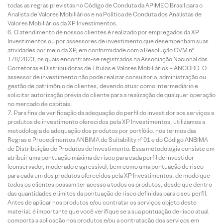
todas as regras previstas no Código de Conduta da APIMEC Brasil para o
Analista de Valores Mobiliários e na Política de Conduta dos Analistas de
Valores Mobiliários da XP Investimentos.
O atendimento de nossos clientes é realizado por empregados da XP
Investimentos ou por assessores de investimento que desempenham suas
atividades por meio da XP, em conformidade com a Resolução CVM nº
178/2023, os quais encontram-se registrados na Associação Nacional das
Corretoras e Distribuidoras de Títulos e Valores Mobiliários – ANCORD. O
assessor de investimento não pode realizar consultoria, administração ou
gestão de patrimônio de clientes, devendo atuar como intermediário e
solicitar autorização prévia do cliente para a realização de qualquer operação
no mercado de capitais.
Para fins de verificação da adequação do perfil do investidor aos serviços e
produtos de investimento oferecidos pela XP Investimentos, utilizamos a
metodologia de adequação dos produtos por portfólio, nos termos das
Regras e Procedimentos ANBIMA de Suitability nº 01 e do Código ANBIMA
de Distribuição de Produtos de Investimento. Essa metodologia consiste em
atribuir uma pontuação máxima de risco para cada perfil de investidor
(conservador, moderado e agressivo), bem como uma pontuação de risco
para cada um dos produtos oferecidos pela XP Investimentos, de modo que
todos os clientes possam ter acesso a todos os produtos, desde que dentro
das quantidades e limites da pontuação de risco definidas para o seu perfil.
Antes de aplicar nos produtos e/ou contratar os serviços objeto deste
material, é importante que você verifique se a sua pontuação de risco atual
comporta a aplicação nos produtos e/ou a contratação dos serviços em