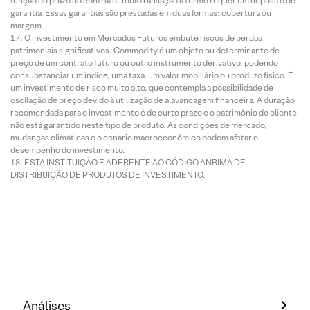
função do prazo do contrato. Toda transação a termo requer um depósito de
garantia. Essas garantias são prestadas em duas formas: cobertura ou
margem.
O investimento em Mercados Futuros embute riscos de perdas
patrimoniais significativos. Commodity é um objeto ou determinante de
preço de um contrato futuro ou outro instrumento derivativo, podendo
consubstanciar um índice, uma taxa, um valor mobiliário ou produto físico. É
um investimento de risco muito alto, que contempla a possibilidade de
oscilação de preço devido à utilização de alavancagem financeira. A duração
recomendada para o investimento é de curto prazo e o patrimônio do cliente
não está garantido neste tipo de produto. As condições de mercado,
mudanças climáticas e o cenário macroeconômico podem afetar o
desempenho do investimento.
ESTA INSTITUIÇÃO É ADERENTE AO CÓDIGO ANBIMA DE
DISTRIBUIÇÃO DE PRODUTOS DE INVESTIMENTO.
Análises