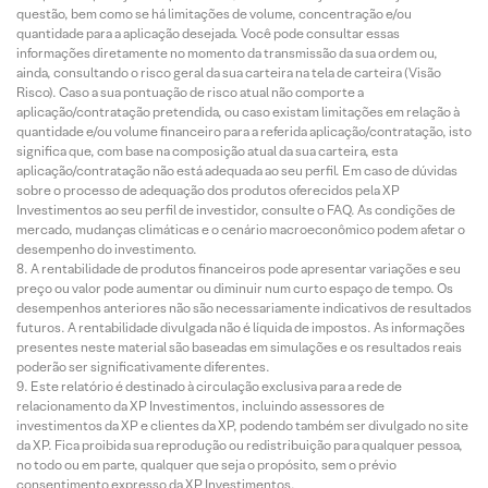
questão, bem como se há limitações de volume, concentração e/ou
quantidade para a aplicação desejada. Você pode consultar essas
informações diretamente no momento da transmissão da sua ordem ou,
ainda, consultando o risco geral da sua carteira na tela de carteira (Visão
Risco). Caso a sua pontuação de risco atual não comporte a
aplicação/contratação pretendida, ou caso existam limitações em relação à
quantidade e/ou volume financeiro para a referida aplicação/contratação, isto
significa que, com base na composição atual da sua carteira, esta
aplicação/contratação não está adequada ao seu perfil. Em caso de dúvidas
sobre o processo de adequação dos produtos oferecidos pela XP
Investimentos ao seu perfil de investidor, consulte o FAQ. As condições de
mercado, mudanças climáticas e o cenário macroeconômico podem afetar o
desempenho do investimento.
A rentabilidade de produtos financeiros pode apresentar variações e seu
preço ou valor pode aumentar ou diminuir num curto espaço de tempo. Os
desempenhos anteriores não são necessariamente indicativos de resultados
futuros. A rentabilidade divulgada não é líquida de impostos. As informações
presentes neste material são baseadas em simulações e os resultados reais
poderão ser significativamente diferentes.
Este relatório é destinado à circulação exclusiva para a rede de
relacionamento da XP Investimentos, incluindo assessores de
investimentos da XP e clientes da XP, podendo também ser divulgado no site
da XP. Fica proibida sua reprodução ou redistribuição para qualquer pessoa,
no todo ou em parte, qualquer que seja o propósito, sem o prévio
consentimento expresso da XP Investimentos.