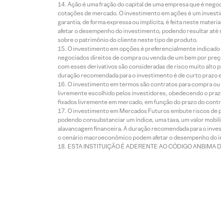
Ação é uma fração do capital de uma empresa que é negoci
cotações de mercado. O investimento em ações é um investi
garantia, de forma expressa ou implícita, é feita neste ma
afetar o desempenho do investimento, podendo resultar até 
sobre o patrimônio do cliente neste tipo de produto.
O investimento em opções é preferencialmente indicado pa
negociados direitos de compra ou venda de um bem por preço
com esses derivativos são consideradas de risco muito alto p
duração recomendada para o investimento é de curto prazo e 
O investimento em termos são contratos para compra ou a
livremente escolhido pelos investidores, obedecendo o prazo
fixados livremente em mercado, em função do prazo do contr
O investimento em Mercados Futuros embute riscos de pe
podendo consubstanciar um índice, uma taxa, um valor mobiliá
alavancagem financeira. A duração recomendada para o invest
o cenário macroeconômico podem afetar o desempenho do i
ESTA INSTITUIÇÃO É ADERENTE AO CÓDIGO ANBIMA 