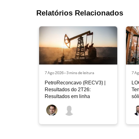
Relatórios Relacionados
7 Ago 2026 • 3 mins de leitura
7 Ag
PetroReconcavo (RECV3) |
LO
Resultados do 2T26:
Ten
Resultados em linha
sól
rec