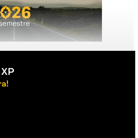
 XP
ra!