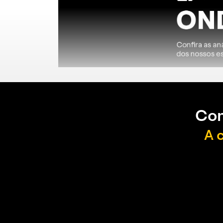
Con
A 