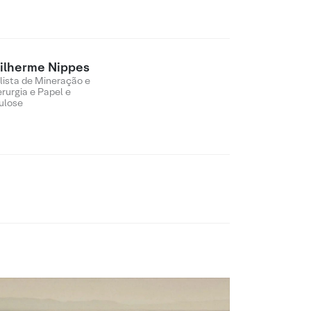
ilherme Nippes
lista de Mineração e
erurgia e Papel e
ulose