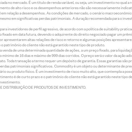
ada no mercado. É um título de renda variável, ou seja, um investimento no qual a r
mento de alto risco e os desempenhos anteriores não são necessariamente indicat
terial em relação a desempenhos. As condições de mercado, o cenário macroeconômi
mesmo em significativas perdas patrimoniais. A duração recomendada para o inves
ra investidores de perfil agressivo, de acordo com a política de suitability prat
 fixado em data futura, devendo o adquirente do direito negociado pagar um prê
or apresentarem altas relações de risco e retorno e algumas posições apresentarem 
o patrimônio do cliente não está garantido neste tipo de produto.
 venda de uma determinada quantidade de ações, a um preço fixado, para liquidaç
 mínimo de 16 dias e máximo de 999 dias corridos. O preço será o valor da ação ad
ato. Toda transação a termo requer um depósito de garantia. Essas garantias são 
rdas patrimoniais significativos. Commodity é um objeto ou determinante de preç
rio ou produto físico. É um investimento de risco muito alto, que contempla a possi
imento é de curto prazo e o patrimônio do cliente não está garantido neste tipo 
nvestimento.
DE DISTRIBUIÇÃO DE PRODUTOS DE INVESTIMENTO.