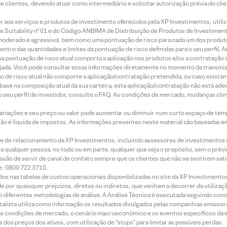
de clientes, devendo atuar como intermediário e solicitar autorização prévia do cl
idor aos serviços e produtos de investimento oferecidos pela XP Investimentos, uti
 Suitability nº 01 e do Código ANBIMA de Distribuição de Produtos de Investimen
r, moderado e agressivo), bem como uma pontuação de risco para cada um dos produ
ntro das quantidades e limites da pontuação de risco definidas para o seu perfil. A
 sua pontuação de risco atual comporta a aplicação nos produtos e/ou a contratação
jada. Você pode consultar essas informações diretamente no momento da transmissã
ação de risco atual não comporte a aplicação/contratação pretendida, ou caso exista
m base na composição atual da sua carteira, esta aplicação/contratação não está ad
 seu perfil de investidor, consulte o FAQ. As condições de mercado, mudanças cl
 variações e seu preço ou valor pode aumentar ou diminuir num curto espaço de t
 não é líquida de impostos. As informações presentes neste material são baseadas e
rede de relacionamento da XP Investimentos, incluindo assessores de investimentos
ara qualquer pessoa, no todo ou em parte, qualquer que seja o propósito, sem o pr
ssão de servir de canal de contato sempre que os clientes que não se sentirem sat
e: 0800 722 3710.
dos nas tabelas de custos operacionais disponibilizadas no site da XP Investimento
 por quaisquer prejuízos, diretos ou indiretos, que venham a decorrer da utilizaç
 diferentes metodologias de análise. A Análise Técnica é executada seguindo conc
alista utiliza como informação os resultados divulgados pelas companhias emissora
 condições de mercado, o cenário macroeconômico e os eventos específicos da em
dos preços dos ativos, com utilização de “stops” para limitar as possíveis perdas.