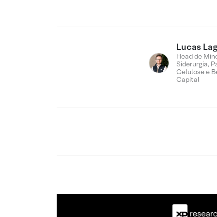
Lucas Lag
Head de Min
Siderurgia, P
Celulose e B
Capital