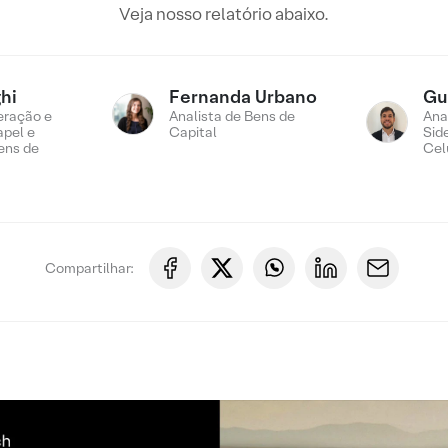
Veja nosso relatório abaixo.
hi
Fernanda Urbano
Gu
eração e
Analista de Bens de
Ana
apel e
Capital
Sid
ens de
Cel
Compartilhar: