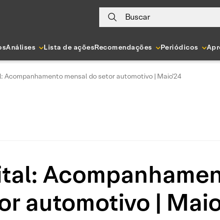
Buscar
os
Análises
Lista de ações
Recomendações
Periódicos
Apr
l: Acompanhamento mensal do setor automotivo | Maio'24
ital: Acompanhamen
or automotivo | Mai