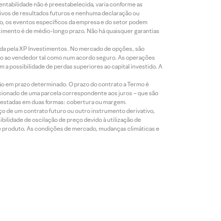
entabilidade não é preestabelecida, varia conforme as
ivos de resultados futuros e nenhuma declaração ou
co, os eventos específicos da empresa e do setor podem
timento é de médio-longo prazo. Não há quaisquer garantias
icada pela XP Investimentos. No mercado de opções, são
mio ao vendedor tal como num acordo seguro. As operações
a possibilidade de perdas superiores ao capital investido. A
ão em prazo determinado. O prazo do contrato a Termo é
icionado de uma parcela correspondente aos juros – que são
prestadas em duas formas: cobertura ou margem.
o de um contrato futuro ou outro instrumento derivativo,
bilidade de oscilação de preço devido à utilização de
de produto. As condições de mercado, mudanças climáticas e