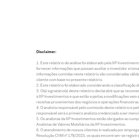
Disclaimer:
Este relatório de análise foi elaborado pela XP Investim
fornecer informações que possam auxiliar o investidor a toma
informações contidas neste relatório são consideradas válida
cliente com base no presente relatório.
Este relatório foi elaborado considerando a classificação d
O(s) signatário(s) deste relatório declara(m) que as reco
à XP Investimentos e que estão sujeitas a modificações sem 
receitas provenientes dos negócios e operações financeiras 
O analista responsável pelo conteúdo deste relatório e pe
responsável será o primeiro analista credenciado a ser menci
Os analistas da XP Investimentos estão obrigados ao cumpr
Analistas de Valores Mobiliários da XP Investimentos.
O atendimento de nossos clientes é realizado por empreg
Resolução CVM nº 178/2023, os quais encontram-se registrad