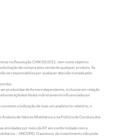
revistas na Resolução CVM 20/2021, tem como objetivo
 solicitação de compra e/ou venda de qualquer produto. As
 não se responsabiliza por qualquer decisão tomada pelo
estidor.
foram produzidas de forma independente, inclusive em relação
 remuneração(es) é(são) indiretamente influenciada por
constem a indicação de mais um analista no relatório, o
Analista de Valores Mobiliários e na Política de Conduta dos
s atividades por meio da XP, em conformidade com a
Mobiliários – ANCORD. O assessor de investimento não pode