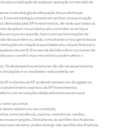
iente para a realização de qualquer operação no mercado de
lizamos a metodologia de adequação dos produtos por
to. Essa metodologia consiste em atribuir uma pontuação
tos oferecidos pela XP Investimentos, de modo que todos os
ntes de aplicar nos produtos e/ou contratar os serviços
 dos serviços em questão, bem como se há limitações de
o da sua ordem ou, ainda, consultando o risco geral da sua
m limitações em relação à quantidade e/ou volume financeiro
equada ao seu perfil. Em caso de dúvidas sobre o processo de
imáticas e o cenário macroeconômico podem afetar o
empo. Os desempenhos anteriores não são necessariamente
m simulações e os resultados reais poderão ser
 da XP e clientes da XP, podendo também ser divulgado no
évio consentimento expresso da XP Investimentos.
isfeitos com as soluções dadas pela empresa aos seus
s: www.xpi.com.br.
ão deste relatório ou seu conteúdo.
eitos como tendência, suporte, resistência, candles,
s e suas projeções. Desta forma, as opiniões dos Analistas
presa e do setor, podem divergir das opiniões dos Analistas