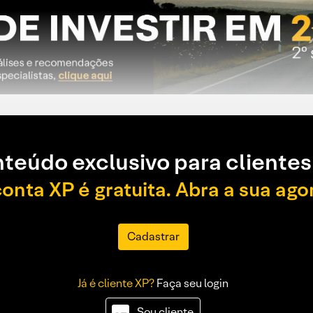
teúdo exclusivo para clientes
conta XP é gratuita. Abra a sua ago
Cadastrar
Já é cliente XP?
Faça seu login
Sou cliente