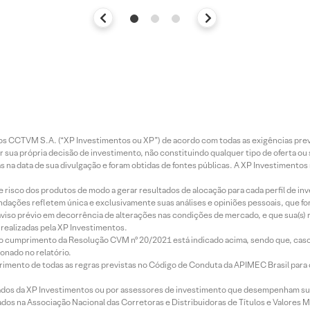
entos CCTVM S.A. (“XP Investimentos ou XP”) de acordo com todas as exigências p
r sua própria decisão de investimento, não constituindo qualquer tipo de oferta ou
s na data de sua divulgação e foram obtidas de fontes públicas. A XP Investimentos
e risco dos produtos de modo a gerar resultados de alocação para cada perfil de inv
mendações refletem única e exclusivamente suas análises e opiniões pessoais, que 
aviso prévio em decorrência de alterações nas condições de mercado, e que sua(s)
realizadas pela XP Investimentos.
lo cumprimento da Resolução CVM nº 20/2021 está indicado acima, sendo que, caso 
onado no relatório.
imento de todas as regras previstas no Código de Conduta da APIMEC Brasil para o 
ados da XP Investimentos ou por assessores de investimento que desempenham sua
os na Associação Nacional das Corretoras e Distribuidoras de Títulos e Valores 