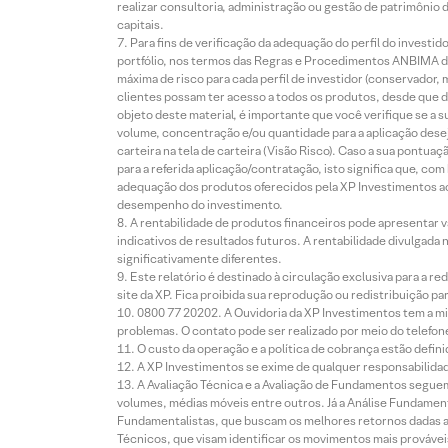
realizar consultoria, administração ou gestão de patrimônio 
capitais.
Para fins de verificação da adequação do perfil do invest
portfólio, nos termos das Regras e Procedimentos ANBIMA de
máxima de risco para cada perfil de investidor (conservado
clientes possam ter acesso a todos os produtos, desde que de
objeto deste material, é importante que você verifique se a
volume, concentração e/ou quantidade para a aplicação dese
carteira na tela de carteira (Visão Risco). Caso a sua pontu
para a referida aplicação/contratação, isto significa que, co
adequação dos produtos oferecidos pela XP Investimentos ao
desempenho do investimento.
A rentabilidade de produtos financeiros pode apresentar
indicativos de resultados futuros. A rentabilidade divulgada
significativamente diferentes.
Este relatório é destinado à circulação exclusiva para a 
site da XP. Fica proibida sua reprodução ou redistribuição p
0800 77 20202. A Ouvidoria da XP Investimentos tem a mi
problemas. O contato pode ser realizado por meio do telefon
O custo da operação e a política de cobrança estão defini
A XP Investimentos se exime de qualquer responsabilidade
A Avaliação Técnica e a Avaliação de Fundamentos seguem
volumes, médias móveis entre outros. Já a Análise Fundament
Fundamentalistas, que buscam os melhores retornos dadas as
Técnicos, que visam identificar os movimentos mais prováveis 