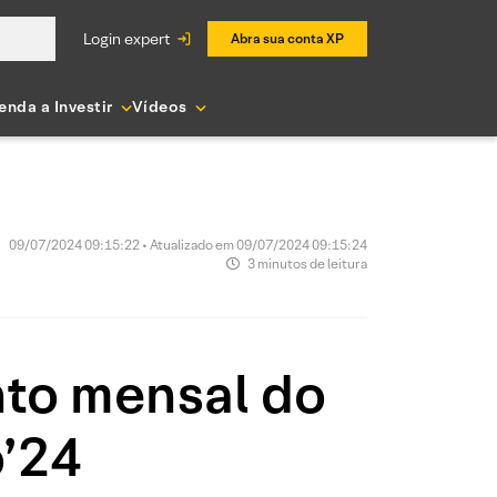
login expert
Abra sua conta XP
enda a Investir
Vídeos
09/07/2024 09:15:22 • Atualizado em 09/07/2024 09:15:24
3 minutos de leitura
to mensal do
o’24