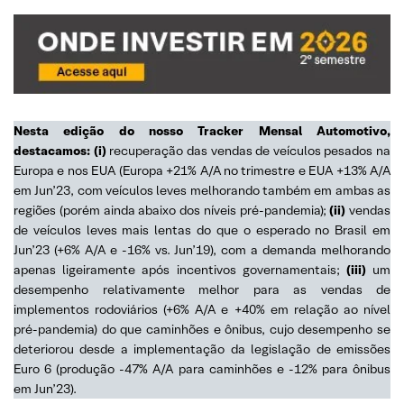
Nesta edição do nosso Tracker Mensal Automotivo,
destacamos: (i)
recuperação das vendas de veículos pesados na
Europa e nos EUA (Europa +21% A/A no trimestre e EUA +13% A/A
em Jun’23, com veículos leves melhorando também em ambas as
regiões (porém ainda abaixo dos níveis pré-pandemia);
(ii)
vendas
de veículos leves mais lentas do que o esperado no Brasil em
Jun’23 (+6% A/A e -16% vs. Jun’19), com a demanda melhorando
apenas ligeiramente após incentivos governamentais;
(iii)
um
desempenho relativamente melhor para as vendas de
implementos rodoviários (+6% A/A e +40% em relação ao nível
pré-pandemia) do que caminhões e ônibus, cujo desempenho se
deteriorou desde a implementação da legislação de emissões
Euro 6 (produção -47% A/A para caminhões e -12% para ônibus
em Jun’23).