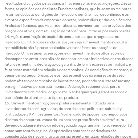
resultados divulgados pelas companhias emissoras e suas projeções. Desta
forma, as opiniões dos Analistas Fundamentalistas, que buscam os melhores
retornos dadas as condições de mercado, o cenário macroeconômico e os
eventos específicos da empresa e do setor, podem divergir das opiniões dos
Analistas Técnicos, que visam identificar os movimentos mais prováveis dos
preços dos ativos, com utilização de “stops” para limitar as possíveis perdas.
Ação é uma fração do capital de uma empresa que é negociada no
mercado. É um título de renda variável, ou seja, um investimento no qual a
rentabilidade não é preestabelecida, varia conforme as cotações de
mercado. O investimento em ações é um investimento de alto risco e os
desempenhos anteriores não são necessariamente indicativos de resultados
futuros e nenhuma declaração ou garantia, de forma expressa ou implícita, é
feita neste material em relação a desempenhos. As condições de mercado, o
cenário macroeconômico, os eventos específicos da empresa e do setor
podem afetar o desempenho do investimento, podendo resultar até mesmo
em significativas perdas patrimoniais. A duração recomendada para o
investimento é de médio-longo prazo. Não há quaisquer garantias sobre o
patrimônio do cliente neste tipo de produto.
O investimento em opções é preferencialmente indicado para
investidores de perfil agressivo, de acordo com a política de suitability
praticada pela XP Investimentos. No mercado de opções, são negociados
direitos de compra ou venda de um bem por preço fixado em data futura,
devendo o adquirente do direito negociado pagar um prêmio ao vendedor tal
como num acordo seguro. As operações com esses derivativos são
consideradas de risco muito alto por apresentarem altas relações de risco e