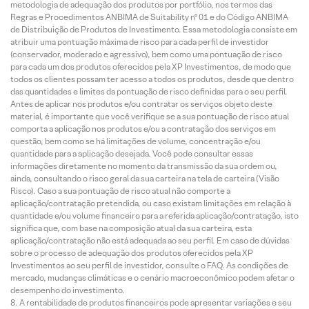
metodologia de adequação dos produtos por portfólio, nos termos das
Regras e Procedimentos ANBIMA de Suitability nº 01 e do Código ANBIMA
de Distribuição de Produtos de Investimento. Essa metodologia consiste em
atribuir uma pontuação máxima de risco para cada perfil de investidor
(conservador, moderado e agressivo), bem como uma pontuação de risco
para cada um dos produtos oferecidos pela XP Investimentos, de modo que
todos os clientes possam ter acesso a todos os produtos, desde que dentro
das quantidades e limites da pontuação de risco definidas para o seu perfil.
Antes de aplicar nos produtos e/ou contratar os serviços objeto deste
material, é importante que você verifique se a sua pontuação de risco atual
comporta a aplicação nos produtos e/ou a contratação dos serviços em
questão, bem como se há limitações de volume, concentração e/ou
quantidade para a aplicação desejada. Você pode consultar essas
informações diretamente no momento da transmissão da sua ordem ou,
ainda, consultando o risco geral da sua carteira na tela de carteira (Visão
Risco). Caso a sua pontuação de risco atual não comporte a
aplicação/contratação pretendida, ou caso existam limitações em relação à
quantidade e/ou volume financeiro para a referida aplicação/contratação, isto
significa que, com base na composição atual da sua carteira, esta
aplicação/contratação não está adequada ao seu perfil. Em caso de dúvidas
sobre o processo de adequação dos produtos oferecidos pela XP
Investimentos ao seu perfil de investidor, consulte o FAQ. As condições de
mercado, mudanças climáticas e o cenário macroeconômico podem afetar o
desempenho do investimento.
A rentabilidade de produtos financeiros pode apresentar variações e seu