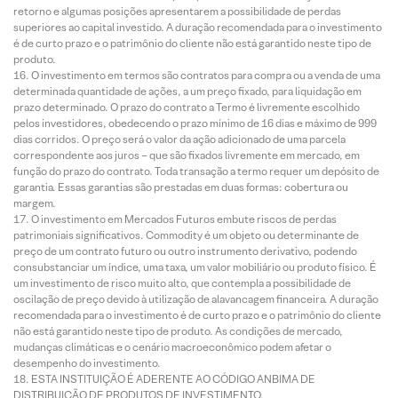
retorno e algumas posições apresentarem a possibilidade de perdas
superiores ao capital investido. A duração recomendada para o investimento
é de curto prazo e o patrimônio do cliente não está garantido neste tipo de
produto.
O investimento em termos são contratos para compra ou a venda de uma
determinada quantidade de ações, a um preço fixado, para liquidação em
prazo determinado. O prazo do contrato a Termo é livremente escolhido
pelos investidores, obedecendo o prazo mínimo de 16 dias e máximo de 999
dias corridos. O preço será o valor da ação adicionado de uma parcela
correspondente aos juros – que são fixados livremente em mercado, em
função do prazo do contrato. Toda transação a termo requer um depósito de
garantia. Essas garantias são prestadas em duas formas: cobertura ou
margem.
O investimento em Mercados Futuros embute riscos de perdas
patrimoniais significativos. Commodity é um objeto ou determinante de
preço de um contrato futuro ou outro instrumento derivativo, podendo
consubstanciar um índice, uma taxa, um valor mobiliário ou produto físico. É
um investimento de risco muito alto, que contempla a possibilidade de
oscilação de preço devido à utilização de alavancagem financeira. A duração
recomendada para o investimento é de curto prazo e o patrimônio do cliente
não está garantido neste tipo de produto. As condições de mercado,
mudanças climáticas e o cenário macroeconômico podem afetar o
desempenho do investimento.
ESTA INSTITUIÇÃO É ADERENTE AO CÓDIGO ANBIMA DE
DISTRIBUIÇÃO DE PRODUTOS DE INVESTIMENTO.