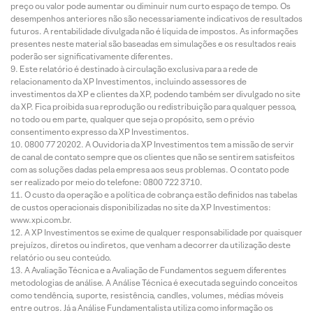
preço ou valor pode aumentar ou diminuir num curto espaço de tempo. Os
desempenhos anteriores não são necessariamente indicativos de resultados
futuros. A rentabilidade divulgada não é líquida de impostos. As informações
presentes neste material são baseadas em simulações e os resultados reais
poderão ser significativamente diferentes.
Este relatório é destinado à circulação exclusiva para a rede de
relacionamento da XP Investimentos, incluindo assessores de
investimentos da XP e clientes da XP, podendo também ser divulgado no site
da XP. Fica proibida sua reprodução ou redistribuição para qualquer pessoa,
no todo ou em parte, qualquer que seja o propósito, sem o prévio
consentimento expresso da XP Investimentos.
0800 77 20202. A Ouvidoria da XP Investimentos tem a missão de servir
de canal de contato sempre que os clientes que não se sentirem satisfeitos
com as soluções dadas pela empresa aos seus problemas. O contato pode
ser realizado por meio do telefone: 0800 722 3710.
O custo da operação e a política de cobrança estão definidos nas tabelas
de custos operacionais disponibilizadas no site da XP Investimentos:
www.xpi.com.br.
A XP Investimentos se exime de qualquer responsabilidade por quaisquer
prejuízos, diretos ou indiretos, que venham a decorrer da utilização deste
relatório ou seu conteúdo.
A Avaliação Técnica e a Avaliação de Fundamentos seguem diferentes
metodologias de análise. A Análise Técnica é executada seguindo conceitos
como tendência, suporte, resistência, candles, volumes, médias móveis
entre outros. Já a Análise Fundamentalista utiliza como informação os