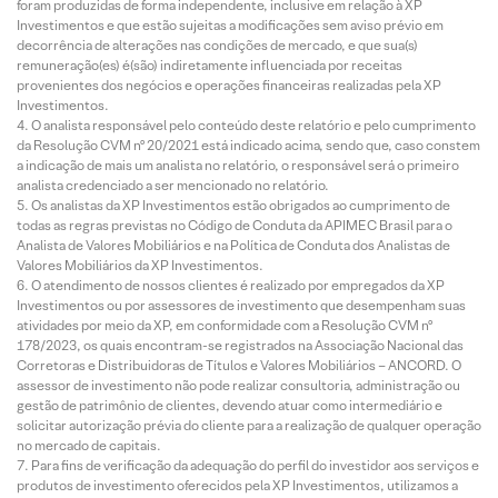
foram produzidas de forma independente, inclusive em relação à XP
Investimentos e que estão sujeitas a modificações sem aviso prévio em
decorrência de alterações nas condições de mercado, e que sua(s)
remuneração(es) é(são) indiretamente influenciada por receitas
provenientes dos negócios e operações financeiras realizadas pela XP
Investimentos.
O analista responsável pelo conteúdo deste relatório e pelo cumprimento
da Resolução CVM nº 20/2021 está indicado acima, sendo que, caso constem
a indicação de mais um analista no relatório, o responsável será o primeiro
analista credenciado a ser mencionado no relatório.
Os analistas da XP Investimentos estão obrigados ao cumprimento de
todas as regras previstas no Código de Conduta da APIMEC Brasil para o
Analista de Valores Mobiliários e na Política de Conduta dos Analistas de
Valores Mobiliários da XP Investimentos.
O atendimento de nossos clientes é realizado por empregados da XP
Investimentos ou por assessores de investimento que desempenham suas
atividades por meio da XP, em conformidade com a Resolução CVM nº
178/2023, os quais encontram-se registrados na Associação Nacional das
Corretoras e Distribuidoras de Títulos e Valores Mobiliários – ANCORD. O
assessor de investimento não pode realizar consultoria, administração ou
gestão de patrimônio de clientes, devendo atuar como intermediário e
solicitar autorização prévia do cliente para a realização de qualquer operação
no mercado de capitais.
Para fins de verificação da adequação do perfil do investidor aos serviços e
produtos de investimento oferecidos pela XP Investimentos, utilizamos a