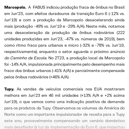
Marcopolo.
A FABUS indicou produção fraca de ônibus no Brasil
em Jun’23, com efeitos duradouros da transição Euro 6 (-12% vs.
Jun’19) e com a produção da Marcopolo desacelerando ainda
mais (produção -49% vs. Jun’19 e -29% A/A). Neste mês, notamos
uma desaceleração da produção de ônibus rodoviários (222
unidades produzidas em Jun’23, -47% vs. números de 2019), bem
como ritmo fraco para urbanos e micro (-32% e -78% vs. Jun’19,
respectivamente), enquanto o setor aguarda o próximo
anúncio
do Caminho da Escola.
No 2T23, a produção local da Marcopolo
foi -14% A/A, impulsionada principalmente pelo desempenho mais
fraco dos ônibus urbanos (-41% A/A) e parcialmente compensada
pelos ônibus rodoviários (+46% A/A).
Tupy.
As vendas de veículos comerciais nos EUA mostraram
melhora em Jun’23 em 46 mil unidades (+13% A/A e +2% acima
Jun’19), o que vemos como uma indicação positiva de demanda
para os produtos da Tupy. Observamos os volumes da América do
Norte como um importante impulsionador de receita para a Tupy
este ano, provavelmente compensando um cenário doméstico
mais desafiador (à luz da implementação do Euro 6, que impactou