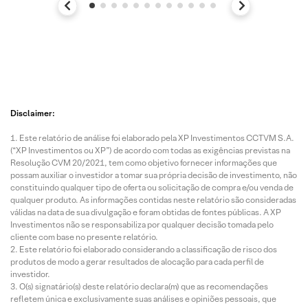
Disclaimer:
Este relatório de análise foi elaborado pela XP Investimentos CCTVM S.A.
(“XP Investimentos ou XP”) de acordo com todas as exigências previstas na
Resolução CVM 20/2021, tem como objetivo fornecer informações que
possam auxiliar o investidor a tomar sua própria decisão de investimento, não
constituindo qualquer tipo de oferta ou solicitação de compra e/ou venda de
qualquer produto. As informações contidas neste relatório são consideradas
válidas na data de sua divulgação e foram obtidas de fontes públicas. A XP
Investimentos não se responsabiliza por qualquer decisão tomada pelo
cliente com base no presente relatório.
Este relatório foi elaborado considerando a classificação de risco dos
produtos de modo a gerar resultados de alocação para cada perfil de
investidor.
O(s) signatário(s) deste relatório declara(m) que as recomendações
refletem única e exclusivamente suas análises e opiniões pessoais, que