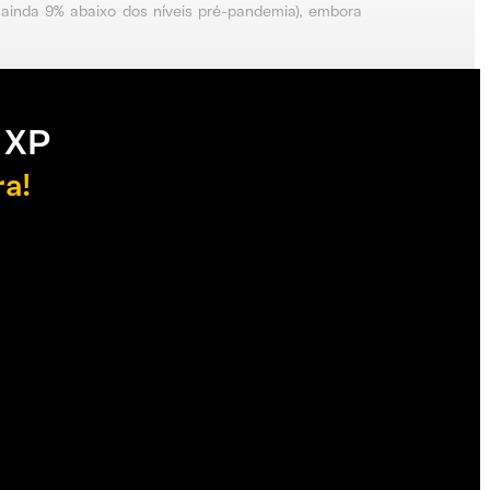
ainda 9% abaixo dos níveis pré-pandemia), embora
 XP
ra!