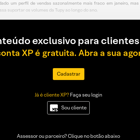
do um perfil de vendas sazonalmente mais fraco em janeiro, mas 
sa suportar os volumes da Tupy ao longo do ano.
teúdo exclusivo para clientes
conta XP é gratuita. Abra a sua ago
Cadastrar
Já é cliente XP?
Faça seu login
Sou cliente
Assessor ou parceiro? Clique no botão abaixo