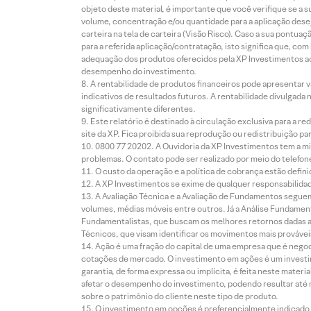
objeto deste material, é importante que você verifique se a
volume, concentração e/ou quantidade para a aplicação dese
carteira na tela de carteira (Visão Risco). Caso a sua pontu
para a referida aplicação/contratação, isto significa que, co
adequação dos produtos oferecidos pela XP Investimentos ao
desempenho do investimento.
A rentabilidade de produtos financeiros pode apresentar
indicativos de resultados futuros. A rentabilidade divulgada
significativamente diferentes.
Este relatório é destinado à circulação exclusiva para a 
site da XP. Fica proibida sua reprodução ou redistribuição p
0800 77 20202. A Ouvidoria da XP Investimentos tem a mi
problemas. O contato pode ser realizado por meio do telefon
O custo da operação e a política de cobrança estão defini
A XP Investimentos se exime de qualquer responsabilidade
A Avaliação Técnica e a Avaliação de Fundamentos seguem
volumes, médias móveis entre outros. Já a Análise Fundament
Fundamentalistas, que buscam os melhores retornos dadas as
Técnicos, que visam identificar os movimentos mais prováveis 
Ação é uma fração do capital de uma empresa que é negoci
cotações de mercado. O investimento em ações é um investi
garantia, de forma expressa ou implícita, é feita neste ma
afetar o desempenho do investimento, podendo resultar até 
sobre o patrimônio do cliente neste tipo de produto.
O investimento em opções é preferencialmente indicado pa