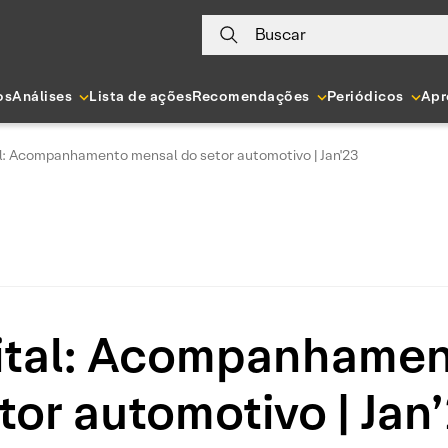
Buscar
os
Análises
Lista de ações
Recomendações
Periódicos
Apr
l: Acompanhamento mensal do setor automotivo | Jan'23
ital: Acompanhamen
tor automotivo | Jan