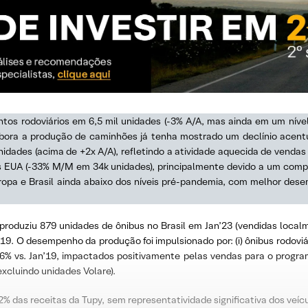
ntos rodoviários em 6,5 mil unidades (-3% A/A, mas ainda em um nív
bora a produção de caminhões já tenha mostrado um declínio acentua
idades (acima de +2x A/A), refletindo a atividade aquecida de vendas
s EUA (-33% M/M em 34k unidades), principalmente devido a um com
 Europa e Brasil ainda abaixo dos níveis pré-pandemia, com melhor de
oduziu 879 unidades de ônibus no Brasil em Jan’23 (vendidas localm
9. O desempenho da produção foi impulsionado por: (i) ônibus rodovi
116% vs. Jan’19, impactados positivamente pelas vendas para o progra
xcluindo unidades Volare).
 das receitas da Tupy, sem representatividade significativa dos veícu