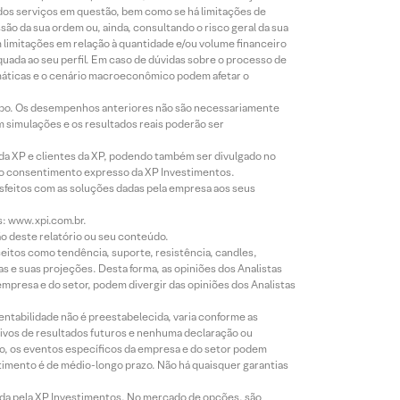
 dos serviços em questão, bem como se há limitações de
o da sua ordem ou, ainda, consultando o risco geral da sua
m limitações em relação à quantidade e/ou volume financeiro
equada ao seu perfil. Em caso de dúvidas sobre o processo de
imáticas e o cenário macroeconômico podem afetar o
empo. Os desempenhos anteriores não são necessariamente
m simulações e os resultados reais poderão ser
 da XP e clientes da XP, podendo também ser divulgado no
évio consentimento expresso da XP Investimentos.
isfeitos com as soluções dadas pela empresa aos seus
s: www.xpi.com.br.
ão deste relatório ou seu conteúdo.
eitos como tendência, suporte, resistência, candles,
s e suas projeções. Desta forma, as opiniões dos Analistas
presa e do setor, podem divergir das opiniões dos Analistas
entabilidade não é preestabelecida, varia conforme as
ivos de resultados futuros e nenhuma declaração ou
co, os eventos específicos da empresa e do setor podem
timento é de médio-longo prazo. Não há quaisquer garantias
icada pela XP Investimentos. No mercado de opções, são