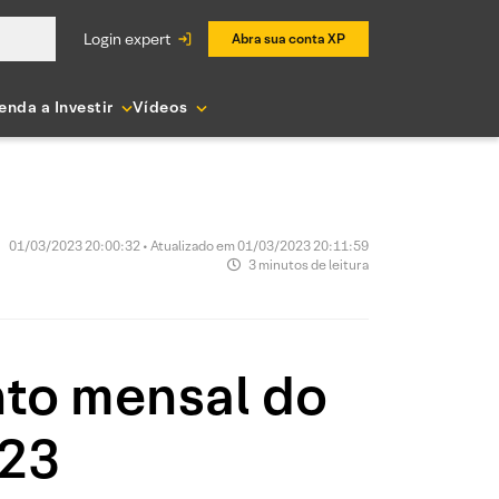
login expert
Abra sua conta XP
enda a Investir
Vídeos
01/03/2023 20:00:32 • Atualizado em 01/03/2023 20:11:59
3 minutos de leitura
to mensal do
’23