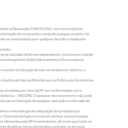
revistas na Resolução CVM 20/2021, tem como objetivo
 solicitação de compra e/ou venda de qualquer produto. As
 não se responsabiliza por qualquer decisão tomada pelo
estidor.
foram produzidas de forma independente, inclusive em relação
 remuneração(es) é(são) indiretamente influenciada por
constem a indicação de mais um analista no relatório, o
Analista de Valores Mobiliários e na Política de Conduta dos
s atividades por meio da XP, em conformidade com a
Mobiliários – ANCORD. O assessor de investimento não pode
iente para a realização de qualquer operação no mercado de
lizamos a metodologia de adequação dos produtos por
to. Essa metodologia consiste em atribuir uma pontuação
tos oferecidos pela XP Investimentos, de modo que todos os
ntes de aplicar nos produtos e/ou contratar os serviços