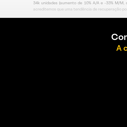
34k unidades (aumento de 10% A/A e -33% M/M, da
acreditemos que uma tendência de recuperação pos
Con
A 