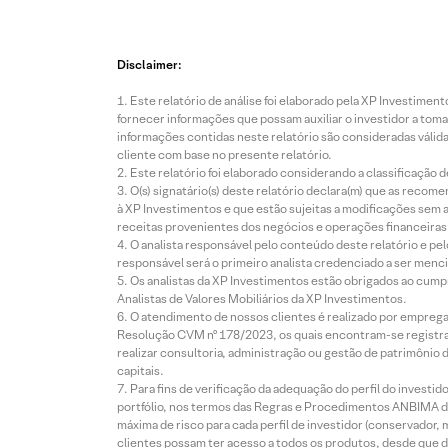
Disclaimer:
Este relatório de análise foi elaborado pela XP Investim
fornecer informações que possam auxiliar o investidor a toma
informações contidas neste relatório são consideradas válida
cliente com base no presente relatório.
Este relatório foi elaborado considerando a classificação d
O(s) signatário(s) deste relatório declara(m) que as reco
à XP Investimentos e que estão sujeitas a modificações sem 
receitas provenientes dos negócios e operações financeiras 
O analista responsável pelo conteúdo deste relatório e pe
responsável será o primeiro analista credenciado a ser menci
Os analistas da XP Investimentos estão obrigados ao cumpr
Analistas de Valores Mobiliários da XP Investimentos.
O atendimento de nossos clientes é realizado por empreg
Resolução CVM nº 178/2023, os quais encontram-se registrad
realizar consultoria, administração ou gestão de patrimônio 
capitais.
Para fins de verificação da adequação do perfil do invest
portfólio, nos termos das Regras e Procedimentos ANBIMA de
máxima de risco para cada perfil de investidor (conservado
clientes possam ter acesso a todos os produtos, desde que de