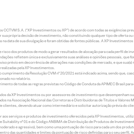
entos CCTVM S.A. (“XP Investimentos ou XP”) de acordo com todas as exigências p
r sua própria decisão de investimento, não constituindo qualquer tipo de oferta ou
s na data de sua divulgação e foram obtidas de fontes públicas. A XP Investimentos
e risco dos produtos de modo a gerar resultados de alocação para cada perfil de inv
mendações refletem única e exclusivamente suas análises e opiniões pessoais, que 
aviso prévio em decorrência de alterações nas condições de mercado, e que sua(s)
realizadas pela XP Investimentos.
lo cumprimento da Resolução CVM nº 20/2021 está indicado acima, sendo que, caso 
onado no relatório.
imento de todas as regras previstas no Código de Conduta da APIMEC Brasil para o 
ados da XP Investimentos ou por assessores de investimento que desempenham sua
os na Associação Nacional das Corretoras e Distribuidoras de Títulos e Valores 
de clientes, devendo atuar como intermediário e solicitar autorização prévia do cl
idor aos serviços e produtos de investimento oferecidos pela XP Investimentos, uti
 Suitability nº 01 e do Código ANBIMA de Distribuição de Produtos de Investimen
r, moderado e agressivo), bem como uma pontuação de risco para cada um dos produ
ntro das quantidades e limites da pontuação de risco definidas para o seu perfil. A