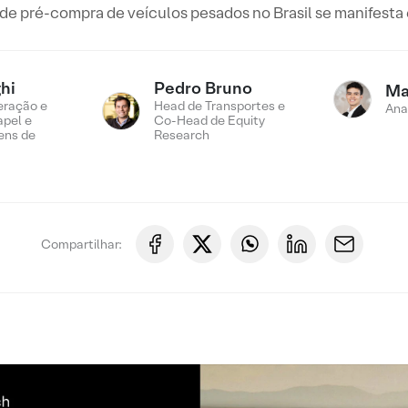
e pré-compra de veículos pesados no Brasil se manifest
hi
Pedro Bruno
Ma
eração e
Head de Transportes e
Ana
apel e
Co-Head de Equity
ens de
Research
Compartilhar: