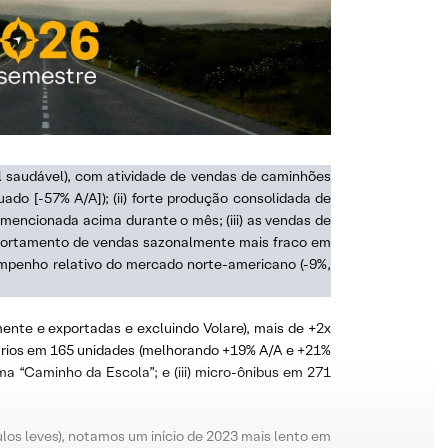
el saudável), com atividade de vendas de caminhões
do [-57% A/A]); (ii) forte produção consolidada de
 mencionada acima durante o mês; (iii) as vendas de
portamento de vendas sazonalmente mais fraco em
sempenho relativo do mercado norte-americano (-9%,
ente e exportadas e excluindo Volare), mais de +2x
ários em 165 unidades (melhorando +19% A/A e +21%
ma “Caminho da Escola”; e (iii) micro-ônibus em 271
los leves), notamos um início de 2023 mais lento em