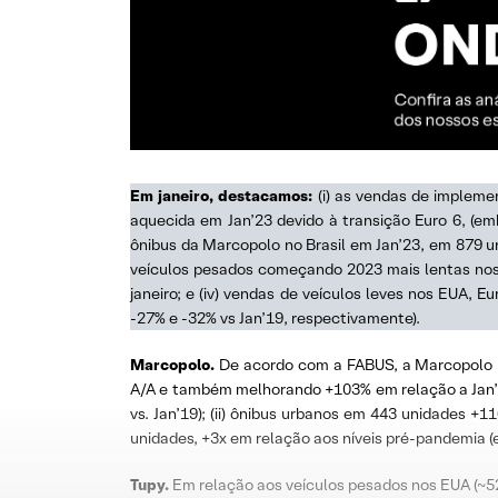
Em janeiro, destacamos:
(i) as vendas de impleme
aquecida em Jan’23 devido à transição Euro 6, (em
ônibus da Marcopolo no Brasil em Jan’23, em 879 un
veículos pesados começando 2023 mais lentas no
janeiro; e (iv) vendas de veículos leves nos EUA,
-27% e -32% vs Jan’19, respectivamente).
Marcopolo.
De acordo com a FABUS, a Marcopolo pr
A/A e também melhorando +103% em relação a Jan’1
vs. Jan’19); (ii) ônibus urbanos em 443 unidades +
unidades, +3x em relação aos níveis pré-pandemia (e
Tupy.
Em relação aos veículos pesados nos EUA (~52%