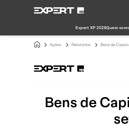
Expert XP 2026
Quem som
Ações
Relatórios
Bens de Capita
Bens de Cap
se