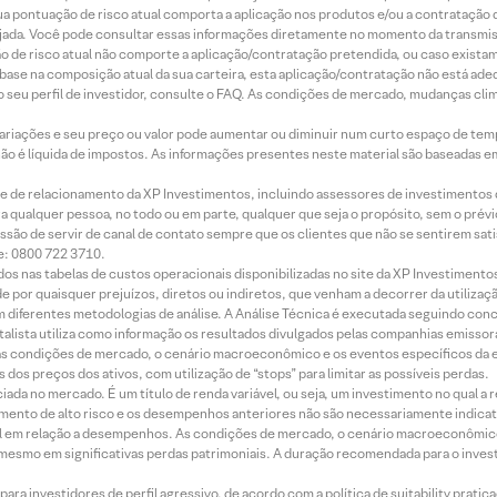
 sua pontuação de risco atual comporta a aplicação nos produtos e/ou a contratação
jada. Você pode consultar essas informações diretamente no momento da transmissã
ação de risco atual não comporte a aplicação/contratação pretendida, ou caso exista
m base na composição atual da sua carteira, esta aplicação/contratação não está ad
 seu perfil de investidor, consulte o FAQ. As condições de mercado, mudanças cl
 variações e seu preço ou valor pode aumentar ou diminuir num curto espaço de t
 não é líquida de impostos. As informações presentes neste material são baseadas e
rede de relacionamento da XP Investimentos, incluindo assessores de investimentos
ara qualquer pessoa, no todo ou em parte, qualquer que seja o propósito, sem o pr
ssão de servir de canal de contato sempre que os clientes que não se sentirem sat
e: 0800 722 3710.
dos nas tabelas de custos operacionais disponibilizadas no site da XP Investimento
 por quaisquer prejuízos, diretos ou indiretos, que venham a decorrer da utilizaç
 diferentes metodologias de análise. A Análise Técnica é executada seguindo conc
alista utiliza como informação os resultados divulgados pelas companhias emissora
 condições de mercado, o cenário macroeconômico e os eventos específicos da em
dos preços dos ativos, com utilização de “stops” para limitar as possíveis perdas.
ada no mercado. É um título de renda variável, ou seja, um investimento no qual a r
mento de alto risco e os desempenhos anteriores não são necessariamente indicat
terial em relação a desempenhos. As condições de mercado, o cenário macroeconômi
mesmo em significativas perdas patrimoniais. A duração recomendada para o inves
ra investidores de perfil agressivo, de acordo com a política de suitability prat