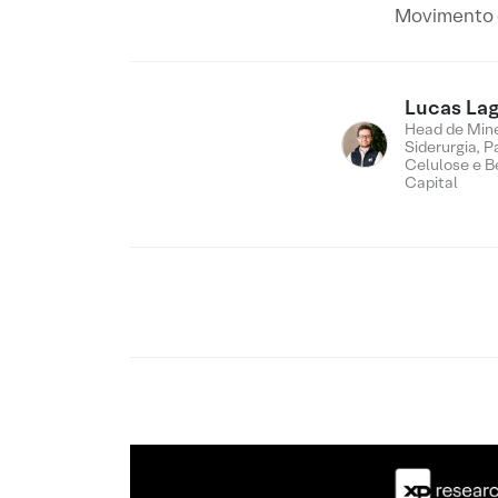
Movimento d
Lucas Lag
Head de Min
Siderurgia, P
Celulose e B
Capital