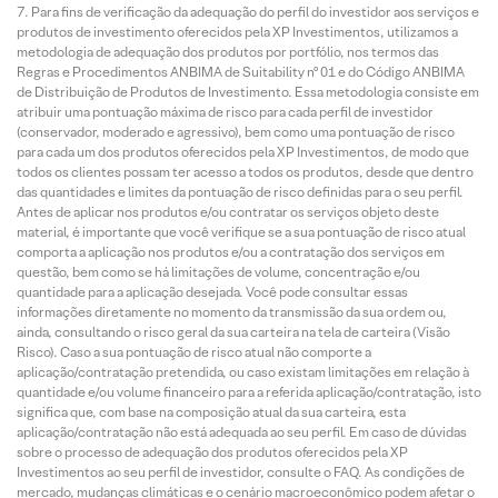
Para fins de verificação da adequação do perfil do investidor aos serviços e
produtos de investimento oferecidos pela XP Investimentos, utilizamos a
metodologia de adequação dos produtos por portfólio, nos termos das
Regras e Procedimentos ANBIMA de Suitability nº 01 e do Código ANBIMA
de Distribuição de Produtos de Investimento. Essa metodologia consiste em
atribuir uma pontuação máxima de risco para cada perfil de investidor
(conservador, moderado e agressivo), bem como uma pontuação de risco
para cada um dos produtos oferecidos pela XP Investimentos, de modo que
todos os clientes possam ter acesso a todos os produtos, desde que dentro
das quantidades e limites da pontuação de risco definidas para o seu perfil.
Antes de aplicar nos produtos e/ou contratar os serviços objeto deste
material, é importante que você verifique se a sua pontuação de risco atual
comporta a aplicação nos produtos e/ou a contratação dos serviços em
questão, bem como se há limitações de volume, concentração e/ou
quantidade para a aplicação desejada. Você pode consultar essas
informações diretamente no momento da transmissão da sua ordem ou,
ainda, consultando o risco geral da sua carteira na tela de carteira (Visão
Risco). Caso a sua pontuação de risco atual não comporte a
aplicação/contratação pretendida, ou caso existam limitações em relação à
quantidade e/ou volume financeiro para a referida aplicação/contratação, isto
significa que, com base na composição atual da sua carteira, esta
aplicação/contratação não está adequada ao seu perfil. Em caso de dúvidas
sobre o processo de adequação dos produtos oferecidos pela XP
Investimentos ao seu perfil de investidor, consulte o FAQ. As condições de
mercado, mudanças climáticas e o cenário macroeconômico podem afetar o