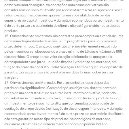
como num acordo seguro. As operações com esses derivativos são
consideradas de risco muito alto por apresentarem altas relações de risco e
retorno e algumas posições apresentarem a possibilidade de perdas
superiores ao capital investido. A duração recomendada para o investimento
é de curto prazo e o patrimônio do cliente não está garantido neste tipo de
produto.
O investimento em termos são contratos para compra ou a venda de uma
determinada quantidade de ações, a um preço fixado, para liquidação em
prazo determinado. O prazo do contrato a Termo é livremente escolhido
pelos investidores, obedecendo o prazo mínimo de 16 dias e máximo de 999
dias corridos. O preço será o valor da ação adicionado de uma parcela
correspondente aos juros – que são fixados livremente em mercado, em
função do prazo do contrato. Toda transação a termo requer um depósito de
garantia. Essas garantias são prestadas em duas formas: cobertura ou
margem.
O investimento em Mercados Futuros embute riscos de perdas
patrimoniais significativos. Commodity é um objeto ou determinante de
preço de um contrato futuro ou outro instrumento derivativo, podendo
consubstanciar um índice, uma taxa, um valor mobiliário ou produto físico. É
um investimento de risco muito alto, que contempla a possibilidade de
oscilação de preço devido à utilização de alavancagem financeira. A duração
recomendada para o investimento é de curto prazo e o patrimônio do cliente
não está garantido neste tipo de produto. As condições de mercado,
mudanças climáticas e o cenário macroeconômico podem afetar o