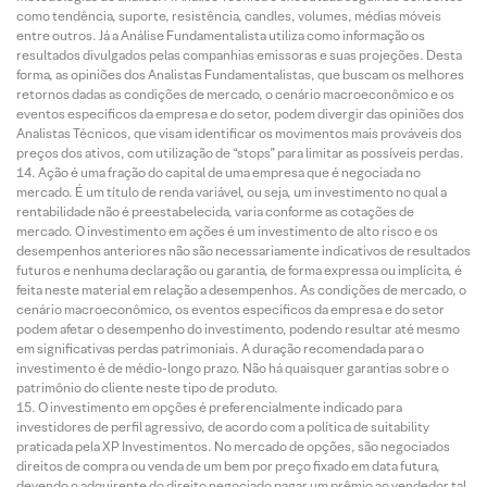
como tendência, suporte, resistência, candles, volumes, médias móveis
entre outros. Já a Análise Fundamentalista utiliza como informação os
resultados divulgados pelas companhias emissoras e suas projeções. Desta
forma, as opiniões dos Analistas Fundamentalistas, que buscam os melhores
retornos dadas as condições de mercado, o cenário macroeconômico e os
eventos específicos da empresa e do setor, podem divergir das opiniões dos
Analistas Técnicos, que visam identificar os movimentos mais prováveis dos
preços dos ativos, com utilização de “stops” para limitar as possíveis perdas.
Ação é uma fração do capital de uma empresa que é negociada no
mercado. É um título de renda variável, ou seja, um investimento no qual a
rentabilidade não é preestabelecida, varia conforme as cotações de
mercado. O investimento em ações é um investimento de alto risco e os
desempenhos anteriores não são necessariamente indicativos de resultados
futuros e nenhuma declaração ou garantia, de forma expressa ou implícita, é
feita neste material em relação a desempenhos. As condições de mercado, o
cenário macroeconômico, os eventos específicos da empresa e do setor
podem afetar o desempenho do investimento, podendo resultar até mesmo
em significativas perdas patrimoniais. A duração recomendada para o
investimento é de médio-longo prazo. Não há quaisquer garantias sobre o
patrimônio do cliente neste tipo de produto.
O investimento em opções é preferencialmente indicado para
investidores de perfil agressivo, de acordo com a política de suitability
praticada pela XP Investimentos. No mercado de opções, são negociados
direitos de compra ou venda de um bem por preço fixado em data futura,
devendo o adquirente do direito negociado pagar um prêmio ao vendedor tal