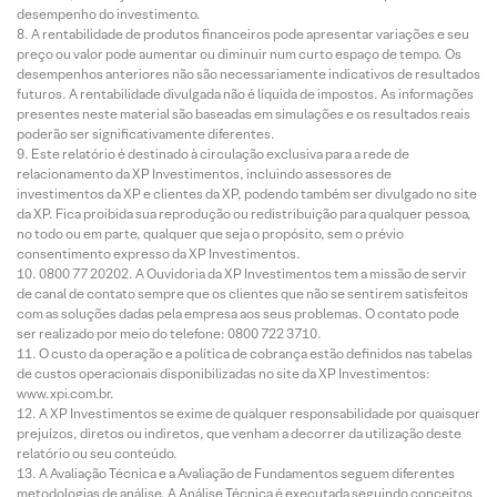
desempenho do investimento.
A rentabilidade de produtos financeiros pode apresentar variações e seu
preço ou valor pode aumentar ou diminuir num curto espaço de tempo. Os
desempenhos anteriores não são necessariamente indicativos de resultados
futuros. A rentabilidade divulgada não é líquida de impostos. As informações
presentes neste material são baseadas em simulações e os resultados reais
poderão ser significativamente diferentes.
Este relatório é destinado à circulação exclusiva para a rede de
relacionamento da XP Investimentos, incluindo assessores de
investimentos da XP e clientes da XP, podendo também ser divulgado no site
da XP. Fica proibida sua reprodução ou redistribuição para qualquer pessoa,
no todo ou em parte, qualquer que seja o propósito, sem o prévio
consentimento expresso da XP Investimentos.
0800 77 20202. A Ouvidoria da XP Investimentos tem a missão de servir
de canal de contato sempre que os clientes que não se sentirem satisfeitos
com as soluções dadas pela empresa aos seus problemas. O contato pode
ser realizado por meio do telefone: 0800 722 3710.
O custo da operação e a política de cobrança estão definidos nas tabelas
de custos operacionais disponibilizadas no site da XP Investimentos:
www.xpi.com.br.
A XP Investimentos se exime de qualquer responsabilidade por quaisquer
prejuízos, diretos ou indiretos, que venham a decorrer da utilização deste
relatório ou seu conteúdo.
A Avaliação Técnica e a Avaliação de Fundamentos seguem diferentes
metodologias de análise. A Análise Técnica é executada seguindo conceitos