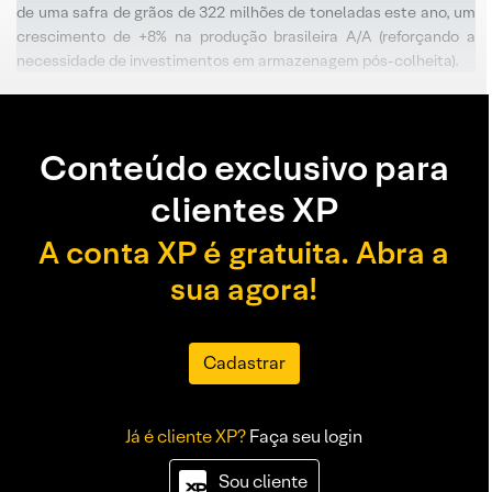
de uma safra de grãos de 322 milhões de toneladas este ano, um
crescimento de +8% na produção brasileira A/A (reforçando a
necessidade de investimentos em armazenagem pós-colheita).
Conteúdo exclusivo para
clientes XP
A conta XP é gratuita. Abra a
sua agora!
Cadastrar
Já é cliente XP?
Faça seu login
Sou cliente