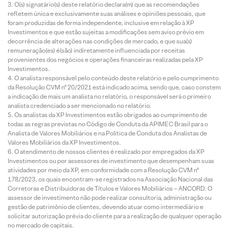
O(s) signatário(s) deste relatório declara(m) que as recomendações
refletem única e exclusivamente suas análises e opiniões pessoais, que
foram produzidas de forma independente, inclusive em relação à XP
Investimentos e que estão sujeitas a modificações sem aviso prévio em
decorrência de alterações nas condições de mercado, e que sua(s)
remuneração(es) é(são) indiretamente influenciada por receitas
provenientes dos negócios e operações financeiras realizadas pela XP
Investimentos.
O analista responsável pelo conteúdo deste relatório e pelo cumprimento
da Resolução CVM nº 20/2021 está indicado acima, sendo que, caso constem
a indicação de mais um analista no relatório, o responsável será o primeiro
analista credenciado a ser mencionado no relatório.
Os analistas da XP Investimentos estão obrigados ao cumprimento de
todas as regras previstas no Código de Conduta da APIMEC Brasil para o
Analista de Valores Mobiliários e na Política de Conduta dos Analistas de
Valores Mobiliários da XP Investimentos.
O atendimento de nossos clientes é realizado por empregados da XP
Investimentos ou por assessores de investimento que desempenham suas
atividades por meio da XP, em conformidade com a Resolução CVM nº
178/2023, os quais encontram-se registrados na Associação Nacional das
Corretoras e Distribuidoras de Títulos e Valores Mobiliários – ANCORD. O
assessor de investimento não pode realizar consultoria, administração ou
gestão de patrimônio de clientes, devendo atuar como intermediário e
solicitar autorização prévia do cliente para a realização de qualquer operação
no mercado de capitais.