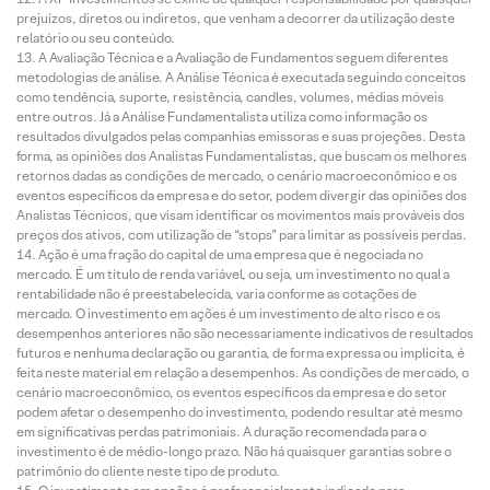
prejuízos, diretos ou indiretos, que venham a decorrer da utilização deste
relatório ou seu conteúdo.
A Avaliação Técnica e a Avaliação de Fundamentos seguem diferentes
metodologias de análise. A Análise Técnica é executada seguindo conceitos
como tendência, suporte, resistência, candles, volumes, médias móveis
entre outros. Já a Análise Fundamentalista utiliza como informação os
resultados divulgados pelas companhias emissoras e suas projeções. Desta
forma, as opiniões dos Analistas Fundamentalistas, que buscam os melhores
retornos dadas as condições de mercado, o cenário macroeconômico e os
eventos específicos da empresa e do setor, podem divergir das opiniões dos
Analistas Técnicos, que visam identificar os movimentos mais prováveis dos
preços dos ativos, com utilização de “stops” para limitar as possíveis perdas.
Ação é uma fração do capital de uma empresa que é negociada no
mercado. É um título de renda variável, ou seja, um investimento no qual a
rentabilidade não é preestabelecida, varia conforme as cotações de
mercado. O investimento em ações é um investimento de alto risco e os
desempenhos anteriores não são necessariamente indicativos de resultados
futuros e nenhuma declaração ou garantia, de forma expressa ou implícita, é
feita neste material em relação a desempenhos. As condições de mercado, o
cenário macroeconômico, os eventos específicos da empresa e do setor
podem afetar o desempenho do investimento, podendo resultar até mesmo
em significativas perdas patrimoniais. A duração recomendada para o
investimento é de médio-longo prazo. Não há quaisquer garantias sobre o
patrimônio do cliente neste tipo de produto.