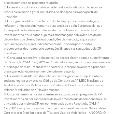
cliente com base no presente relatório.
Este relatório foi elaborado considerando a classificação de risco dos
produtos de modo a gerar resultados de alocação para cada perfil de
investidor.
O(s) signatário(s) deste relatório declara(m) que as recomendações
refletem única e exclusivamente suas análises e opiniões pessoais, que
foram produzidas de forma independente, inclusive em relação à XP
Investimentos e que estão sujeitas a modificações sem aviso prévio em
decorrência de alterações nas condições de mercado, e que sua(s)
remuneração(es) é(são) indiretamente influenciada por receitas
provenientes dos negócios e operações financeiras realizadas pela XP
Investimentos.
O analista responsável pelo conteúdo deste relatório e pelo cumprimento
da Resolução CVM nº 20/2021 está indicado acima, sendo que, caso constem
a indicação de mais um analista no relatório, o responsável será o primeiro
analista credenciado a ser mencionado no relatório.
Os analistas da XP Investimentos estão obrigados ao cumprimento de
todas as regras previstas no Código de Conduta da APIMEC Brasil para o
Analista de Valores Mobiliários e na Política de Conduta dos Analistas de
Valores Mobiliários da XP Investimentos.
O atendimento de nossos clientes é realizado por empregados da XP
Investimentos ou por assessores de investimento que desempenham suas
atividades por meio da XP, em conformidade com a Resolução CVM nº
178/2023, os quais encontram-se registrados na Associação Nacional das
Corretoras e Distribuidoras de Títulos e Valores Mobiliários – ANCORD. O