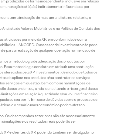
foram produzidas de forma independente, inclusive em relação
 remuneração(es) é(são) indiretamente influenciada por
constem a indicação de mais um analista no relatório, o
Analista de Valores Mobiliários e na Política de Conduta dos
s atividades por meio da XP, em conformidade com a
Mobiliários – ANCORD. O assessor de investimento não pode
iente para a realização de qualquer operação no mercado de
lizamos a metodologia de adequação dos produtos por
to. Essa metodologia consiste em atribuir uma pontuação
tos oferecidos pela XP Investimentos, de modo que todos os
ntes de aplicar nos produtos e/ou contratar os serviços
 dos serviços em questão, bem como se há limitações de
o da sua ordem ou, ainda, consultando o risco geral da sua
m limitações em relação à quantidade e/ou volume financeiro
equada ao seu perfil. Em caso de dúvidas sobre o processo de
imáticas e o cenário macroeconômico podem afetar o
empo. Os desempenhos anteriores não são necessariamente
m simulações e os resultados reais poderão ser
 da XP e clientes da XP, podendo também ser divulgado no