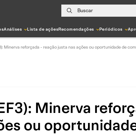
Buscar
os
Análises
Lista de ações
Recomendações
Periódicos
Apr
): Minerva reforçada - reação justa nas ações ou oportunidade de co
F3): Minerva refor
ções ou oportunidad