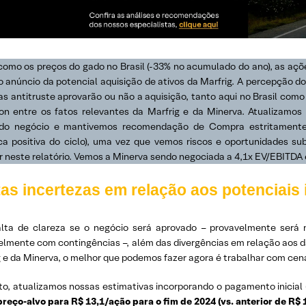
como os preços do gado no Brasil (-33% no acumulado do ano), as aç
o anúncio da potencial aquisição de ativos da Marfrig. A percepção d
as antitruste aprovarão ou não a aquisição, tanto aqui no Brasil com
ion entre os fatos relevantes da Marfrig e da Minerva. Atualizamo
l do negócio e mantivemos recomendação de Compra estritamente 
ca positiva do ciclo), uma vez que vemos riscos e oportunidades s
r neste relatório. Vemos a Minerva sendo negociada a 4,1x EV/EBITDA 
as incertezas em relação aos potenciais
alta de clareza se o negócio será aprovado – provavelmente será 
elmente com contingências –, além das divergências em relação aos da
 e da Minerva, o melhor que podemos fazer agora é trabalhar com cená
to, atualizamos nossas estimativas incorporando o pagamento inicia
preço-alvo para R$ 13,1/ação para o fim de 2024 (vs. anterior de R$ 