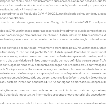
mendações refletem única e exclusivamente suas análises e opiniões pessoais, que 
aviso prévio em decorrência de alterações nas condições de mercado, e que sua(s)
realizadas pela XP Investimentos.
lo cumprimento da Resolução CVM nº 20/2021 está indicado acima, sendo que, caso 
onado no relatório.
imento de todas as regras previstas no Código de Conduta da APIMEC Brasil para o 
ados da XP Investimentos ou por assessores de investimento que desempenham sua
os na Associação Nacional das Corretoras e Distribuidoras de Títulos e Valores 
de clientes, devendo atuar como intermediário e solicitar autorização prévia do cl
idor aos serviços e produtos de investimento oferecidos pela XP Investimentos, uti
 Suitability nº 01 e do Código ANBIMA de Distribuição de Produtos de Investimen
r, moderado e agressivo), bem como uma pontuação de risco para cada um dos produ
ntro das quantidades e limites da pontuação de risco definidas para o seu perfil. A
 sua pontuação de risco atual comporta a aplicação nos produtos e/ou a contratação
jada. Você pode consultar essas informações diretamente no momento da transmissã
ação de risco atual não comporte a aplicação/contratação pretendida, ou caso exista
m base na composição atual da sua carteira, esta aplicação/contratação não está ad
 seu perfil de investidor, consulte o FAQ. As condições de mercado, mudanças cl
 variações e seu preço ou valor pode aumentar ou diminuir num curto espaço de t
 não é líquida de impostos. As informações presentes neste material são baseadas e
rede de relacionamento da XP Investimentos, incluindo assessores de investimentos