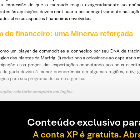
a impressão de que o mercado reagiu exageradamente ao anúnci
entes às aquisições devem continuar a pesar negativamente nas açõe
idade sobre os aspectos financeiros envolvidos.
m do financeiro: uma Minerva reforçada
como um player de commodities e conhecido por seu DNA de trading
gico das plantas da Marfrig: (i) reduzindo a ociosidade ao capturar o
icipação e os preços das exportações conectando aos seus escritório
 de gado devido à menor concorrência em algumas regiões, e (iv) g
égica para seu programa de carne orgânica.
ação: relatório completo em inglês
Conteúdo exclusivo par
A conta XP é gratuita. Abr