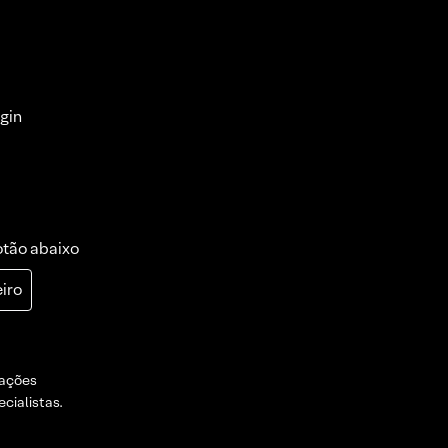
gin
otão abaixo
iro
dações
cialistas.