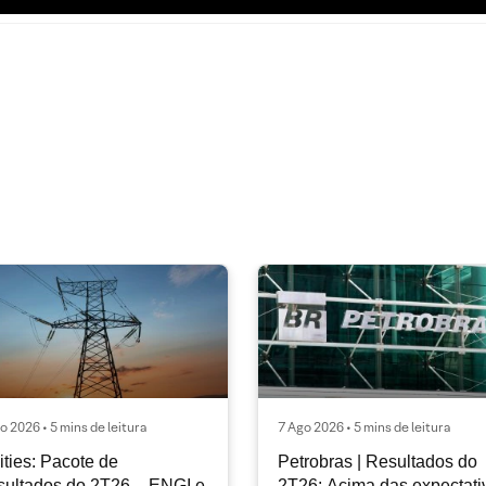
o 2026 • 5 mins de leitura
7 Ago 2026 • 5 mins de leitura
lities: Pacote de
Petrobras | Resultados do
ultados do 2T26 – ENGI e
2T26: Acima das expectati