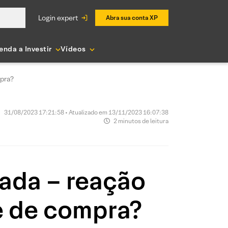
login expert
Abra sua conta XP
enda a Investir
Vídeos
mpra?
31/08/2023 17:21:58 • Atualizado em 13/11/2023 16:07:38
2 minutos de leitura
çada – reação
e de compra?