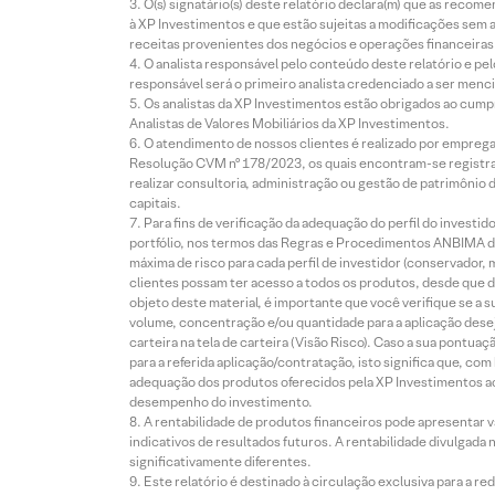
O(s) signatário(s) deste relatório declara(m) que as reco
à XP Investimentos e que estão sujeitas a modificações sem 
receitas provenientes dos negócios e operações financeiras 
O analista responsável pelo conteúdo deste relatório e pe
responsável será o primeiro analista credenciado a ser menci
Os analistas da XP Investimentos estão obrigados ao cumpr
Analistas de Valores Mobiliários da XP Investimentos.
O atendimento de nossos clientes é realizado por empreg
Resolução CVM nº 178/2023, os quais encontram-se registrad
realizar consultoria, administração ou gestão de patrimônio 
capitais.
Para fins de verificação da adequação do perfil do invest
portfólio, nos termos das Regras e Procedimentos ANBIMA de
máxima de risco para cada perfil de investidor (conservado
clientes possam ter acesso a todos os produtos, desde que de
objeto deste material, é importante que você verifique se a
volume, concentração e/ou quantidade para a aplicação dese
carteira na tela de carteira (Visão Risco). Caso a sua pontu
para a referida aplicação/contratação, isto significa que, co
adequação dos produtos oferecidos pela XP Investimentos ao
desempenho do investimento.
A rentabilidade de produtos financeiros pode apresentar
indicativos de resultados futuros. A rentabilidade divulgada
significativamente diferentes.
Este relatório é destinado à circulação exclusiva para a 