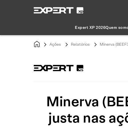
Expert XP 2026
Quem som
Ações
Relatórios
Minerva (BEEF3
Minerva (BEE
justa nas a