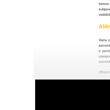
temos 
subjac
visibil
Alé
Vista 
estraté
a part
compra
estrat
Observ