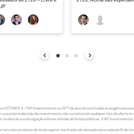
UP
entos CCTVM S.A. (“XP Investimentos ou XP”) de acordo com todas as exigências p
r sua própria decisão de investimento, não constituindo qualquer tipo de oferta ou
s na data de sua divulgação e foram obtidas de fontes públicas. A XP Investimentos
e risco dos produtos de modo a gerar resultados de alocação para cada perfil de inv