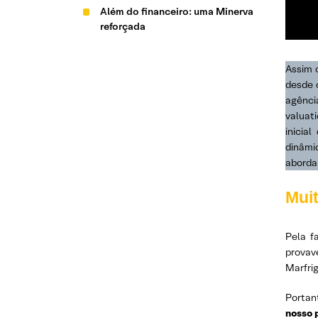
Além do financeiro: uma Minerva
reforçada
Assim 
desde 
agênci
valuat
inicia
dinâmi
aborda
Muit
Pela f
provav
Marfrig
Portan
nosso 