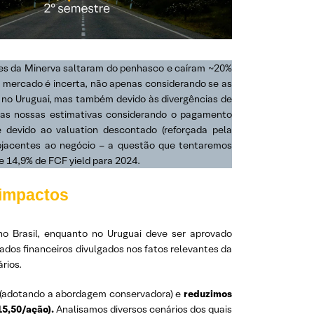
ões da Minerva saltaram do penhasco e caíram ~20%
o mercado é incerta, não apenas considerando se as
o no Uruguai, mas também devido às divergências de
s as nossas estimativas considerando o pagamento
devido ao valuation descontado (reforçada pela
ubjacentes ao negócio – a questão que tentaremos
e 14,9% de FCF yield para 2024.
 impactos
no Brasil, enquanto no Uruguai deve ser aprovado
dos financeiros divulgados nos fatos relevantes da
rios.
l (adotando a abordagem conservadora) e
reduzimos
15,50/ação).
Analisamos diversos cenários dos quais