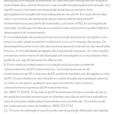
aplicação/contratação pretendida, ou caso existam limitações em relação à
quantidade e/ou volume financeiro para a referida aplicação/contratação, isto
significa que, com base na composição atual da sua carteira, esta
aplicação/contratação não está adequada ao seu perfil. Em caso de dúvidas
sobre o processo de adequação dos produtos oferecidos pela XP
Investimentos ao seu perfil de investidor, consulte o FAQ. As condições de
mercado, mudanças climáticas e o cenário macroeconômico podem afetar o
desempenho do investimento.
A rentabilidade de produtos financeiros pode apresentar variações e seu
preço ou valor pode aumentar ou diminuir num curto espaço de tempo. Os
desempenhos anteriores não são necessariamente indicativos de resultados
futuros. A rentabilidade divulgada não é líquida de impostos. As informações
presentes neste material são baseadas em simulações e os resultados reais
poderão ser significativamente diferentes.
Este relatório é destinado à circulação exclusiva para a rede de
relacionamento da XP Investimentos, incluindo assessores de
investimentos da XP e clientes da XP, podendo também ser divulgado no site
da XP. Fica proibida sua reprodução ou redistribuição para qualquer pessoa,
no todo ou em parte, qualquer que seja o propósito, sem o prévio
consentimento expresso da XP Investimentos.
0800 77 20202. A Ouvidoria da XP Investimentos tem a missão de servir
de canal de contato sempre que os clientes que não se sentirem satisfeitos
com as soluções dadas pela empresa aos seus problemas. O contato pode
ser realizado por meio do telefone: 0800 722 3710.
O custo da operação e a política de cobrança estão definidos nas tabelas