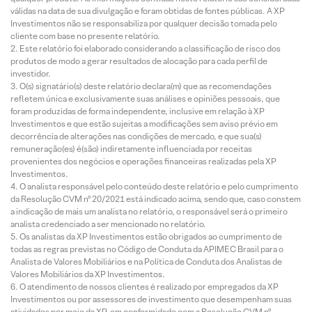
válidas na data de sua divulgação e foram obtidas de fontes públicas. A XP
Investimentos não se responsabiliza por qualquer decisão tomada pelo
cliente com base no presente relatório.
Este relatório foi elaborado considerando a classificação de risco dos
produtos de modo a gerar resultados de alocação para cada perfil de
investidor.
O(s) signatário(s) deste relatório declara(m) que as recomendações
refletem única e exclusivamente suas análises e opiniões pessoais, que
foram produzidas de forma independente, inclusive em relação à XP
Investimentos e que estão sujeitas a modificações sem aviso prévio em
decorrência de alterações nas condições de mercado, e que sua(s)
remuneração(es) é(são) indiretamente influenciada por receitas
provenientes dos negócios e operações financeiras realizadas pela XP
Investimentos.
O analista responsável pelo conteúdo deste relatório e pelo cumprimento
da Resolução CVM nº 20/2021 está indicado acima, sendo que, caso constem
a indicação de mais um analista no relatório, o responsável será o primeiro
analista credenciado a ser mencionado no relatório.
Os analistas da XP Investimentos estão obrigados ao cumprimento de
todas as regras previstas no Código de Conduta da APIMEC Brasil para o
Analista de Valores Mobiliários e na Política de Conduta dos Analistas de
Valores Mobiliários da XP Investimentos.
O atendimento de nossos clientes é realizado por empregados da XP
Investimentos ou por assessores de investimento que desempenham suas
atividades por meio da XP, em conformidade com a Resolução CVM nº