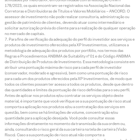
178/2023, os quais encontram-se registrados na Associação Nacional das
Corretoras e Distribuidoras de Títulos e Valores Mobiliários – ANCORD. O
assessor de investimento não pode realizar consultoria, administração ou
gestão de patrimônio de clientes, devendo atuar como intermediário e
solicitar autorização prévia do cliente para a realização de qualquer operação
no mercado de capitais.
Para fins de verificação da adequação do perfil do investidor aos serviços e
produtos de investimento oferecidos pela XP Investimentos, utilizamos a
metodologia de adequação dos produtos por portfólio, nos termos das
Regras e Procedimentos ANBIMA de Suitability nº 01 e do Código ANBIMA
de Distribuição de Produtos de Investimento. Essa metodologia consiste em
atribuir uma pontuação máxima de risco para cada perfil de investidor
(conservador, moderado e agressivo), bem como uma pontuação de risco
para cada um dos produtos oferecidos pela XP Investimentos, de modo que
todos os clientes possam ter acesso a todos os produtos, desde que dentro
das quantidades e limites da pontuação de risco definidas para o seu perfil.
Antes de aplicar nos produtos e/ou contratar os serviços objeto deste
material, é importante que você verifique se a sua pontuação de risco atual
comporta a aplicação nos produtos e/ou a contratação dos serviços em
questão, bem como se há limitações de volume, concentração e/ou
quantidade para a aplicação desejada. Você pode consultar essas
informações diretamente no momento da transmissão da sua ordem ou,
ainda, consultando o risco geral da sua carteira na tela de carteira (Visão
Risco). Caso a sua pontuação de risco atual não comporte a