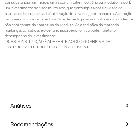
consubstanciar um índice, uma taxa, um valor mobiliário ou produto físico. É
um investimento de risco muito alto, que contempla a possibilidade de
oscilação de preço devido à utilização de alavancagem financeira. A duração
recomendada para o investimento é de curto prazo e o patrimônio do cliente
não está garantido neste tipo de produto. As condições de mercado,
mudanças climáticas e o cenário macroeconômico podem afetar o
desempenho do investimento.
ESTA INSTITUIÇÃO É ADERENTE AO CÓDIGO ANBIMA DE
DISTRIBUIÇÃO DE PRODUTOS DE INVESTIMENTO.
Análises
Recomendações