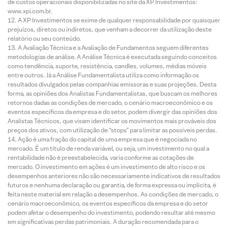
de custos operacionais disponibilizadas no site da XP Investimentos:
www.xpi.com.br.
A XP Investimentos se exime de qualquer responsabilidade por quaisquer
prejuízos, diretos ou indiretos, que venham a decorrer da utilização deste
relatório ou seu conteúdo.
A Avaliação Técnica e a Avaliação de Fundamentos seguem diferentes
metodologias de análise. A Análise Técnica é executada seguindo conceitos
como tendência, suporte, resistência, candles, volumes, médias móveis
entre outros. Já a Análise Fundamentalista utiliza como informação os
resultados divulgados pelas companhias emissoras e suas projeções. Desta
forma, as opiniões dos Analistas Fundamentalistas, que buscam os melhores
retornos dadas as condições de mercado, o cenário macroeconômico e os
eventos específicos da empresa e do setor, podem divergir das opiniões dos
Analistas Técnicos, que visam identificar os movimentos mais prováveis dos
preços dos ativos, com utilização de “stops” para limitar as possíveis perdas.
Ação é uma fração do capital de uma empresa que é negociada no
mercado. É um título de renda variável, ou seja, um investimento no qual a
rentabilidade não é preestabelecida, varia conforme as cotações de
mercado. O investimento em ações é um investimento de alto risco e os
desempenhos anteriores não são necessariamente indicativos de resultados
futuros e nenhuma declaração ou garantia, de forma expressa ou implícita, é
feita neste material em relação a desempenhos. As condições de mercado, o
cenário macroeconômico, os eventos específicos da empresa e do setor
podem afetar o desempenho do investimento, podendo resultar até mesmo
em significativas perdas patrimoniais. A duração recomendada para o