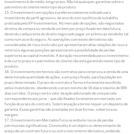
investimento é de médio-longo prazo. Não há quaisquer garantias sobre o
patrimônio do cliente neste tipo de produto.
O investimento em opções é preferencialmente indicado para
investidores de perfil agressivo, de acordo com a política de suitability
praticada pela XP Investimentos. No mercado de opções, são negociados
direitos de compra ou venda de um bem por preço fixado em data futura,
devendo o adquirente do direito negociado pagar um prêmio ao vendedor tal
como num acordo seguro. As operações com esses derivativos são
consideradas de risco muito alto por apresentarem altas relações de risco e
retorno e algumas posições apresentarem a possibilidade de perdas
superiores ao capital investido. A duração recomendada para o investimento
é de curto prazo e o patrimônio do cliente não está garantido neste tipo de
produto.
O investimento em termos são contratos para compra ou a venda de uma
determinada quantidade de ações, a um preço fixado, para liquidação em
prazo determinado. O prazo do contrato a Termo é livremente escolhido
pelos investidores, obedecendo o prazo mínimo de 16 dias e máximo de 999
dias corridos. O preço será o valor da ação adicionado de uma parcela
correspondente aos juros – que são fixados livremente em mercado, em
função do prazo do contrato. Toda transação a termo requer um depósito de
garantia. Essas garantias são prestadas em duas formas: cobertura ou
margem.
O investimento em Mercados Futuros embute riscos de perdas
patrimoniais significativos. Commodity é um objeto ou determinante de
preço de um contrato futuro ou outro instrumento derivativo, podendo