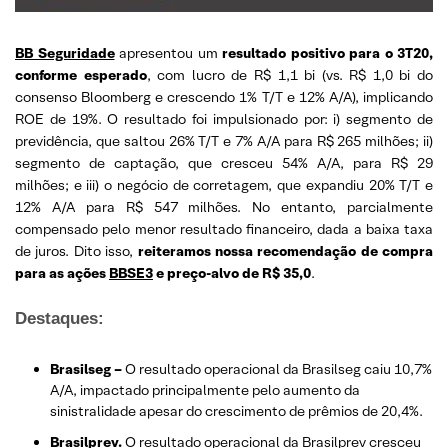
BB Seguridade
apresentou um
resultado positivo para o 3T20,
conforme esperado
, com lucro de R$ 1,1 bi (vs. R$ 1,0 bi do
consenso Bloomberg e crescendo 1% T/T e 12% A/A), implicando
ROE de 19%. O resultado foi impulsionado por: i) segmento de
previdência, que saltou 26% T/T e 7% A/A para R$ 265 milhões; ii)
segmento de captação, que cresceu 54% A/A, para R$ 29
milhões; e iii) o negócio de corretagem, que expandiu 20% T/T e
12% A/A para R$ 547 milhões. No entanto, parcialmente
compensado pelo menor resultado financeiro, dada a baixa taxa
de juros. Dito isso,
reiteramos nossa recomendação de compra
para as ações
BBSE3
e preço-alvo de R$ 35,0
.
Destaques:
Brasilseg –
O resultado operacional da Brasilseg caiu 10,7%
A/A, impactado principalmente pelo aumento da
sinistralidade apesar do crescimento de prêmios de 20,4%.
Brasilprev.
O resultado operacional da Brasilprev cresceu