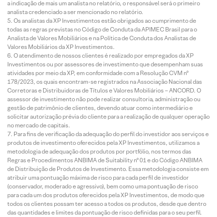
a indicação de mais um analista no relatório, o responsável será o primeiro
analista credenciado a ser mencionado no relatório.
Os analistas da XP Investimentos estão obrigados ao cumprimento de
todas as regras previstas no Código de Conduta da APIMEC Brasil para o
Analista de Valores Mobiliários e na Política de Conduta dos Analistas de
Valores Mobiliários da XP Investimentos.
O atendimento de nossos clientes é realizado por empregados da XP
Investimentos ou por assessores de investimento que desempenham suas
atividades por meio da XP, em conformidade com a Resolução CVM nº
178/2023, os quais encontram-se registrados na Associação Nacional das
Corretoras e Distribuidoras de Títulos e Valores Mobiliários – ANCORD. O
assessor de investimento não pode realizar consultoria, administração ou
gestão de patrimônio de clientes, devendo atuar como intermediário e
solicitar autorização prévia do cliente para a realização de qualquer operação
no mercado de capitais.
Para fins de verificação da adequação do perfil do investidor aos serviços e
produtos de investimento oferecidos pela XP Investimentos, utilizamos a
metodologia de adequação dos produtos por portfólio, nos termos das
Regras e Procedimentos ANBIMA de Suitability nº 01 e do Código ANBIMA
de Distribuição de Produtos de Investimento. Essa metodologia consiste em
atribuir uma pontuação máxima de risco para cada perfil de investidor
(conservador, moderado e agressivo), bem como uma pontuação de risco
para cada um dos produtos oferecidos pela XP Investimentos, de modo que
todos os clientes possam ter acesso a todos os produtos, desde que dentro
das quantidades e limites da pontuação de risco definidas para o seu perfil.