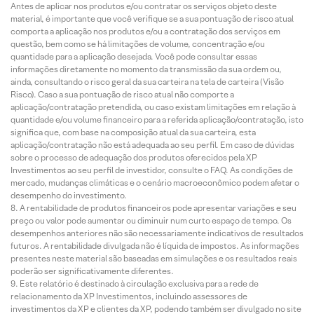
Antes de aplicar nos produtos e/ou contratar os serviços objeto deste
material, é importante que você verifique se a sua pontuação de risco atual
comporta a aplicação nos produtos e/ou a contratação dos serviços em
questão, bem como se há limitações de volume, concentração e/ou
quantidade para a aplicação desejada. Você pode consultar essas
informações diretamente no momento da transmissão da sua ordem ou,
ainda, consultando o risco geral da sua carteira na tela de carteira (Visão
Risco). Caso a sua pontuação de risco atual não comporte a
aplicação/contratação pretendida, ou caso existam limitações em relação à
quantidade e/ou volume financeiro para a referida aplicação/contratação, isto
significa que, com base na composição atual da sua carteira, esta
aplicação/contratação não está adequada ao seu perfil. Em caso de dúvidas
sobre o processo de adequação dos produtos oferecidos pela XP
Investimentos ao seu perfil de investidor, consulte o FAQ. As condições de
mercado, mudanças climáticas e o cenário macroeconômico podem afetar o
desempenho do investimento.
A rentabilidade de produtos financeiros pode apresentar variações e seu
preço ou valor pode aumentar ou diminuir num curto espaço de tempo. Os
desempenhos anteriores não são necessariamente indicativos de resultados
futuros. A rentabilidade divulgada não é líquida de impostos. As informações
presentes neste material são baseadas em simulações e os resultados reais
poderão ser significativamente diferentes.
Este relatório é destinado à circulação exclusiva para a rede de
relacionamento da XP Investimentos, incluindo assessores de
investimentos da XP e clientes da XP, podendo também ser divulgado no site