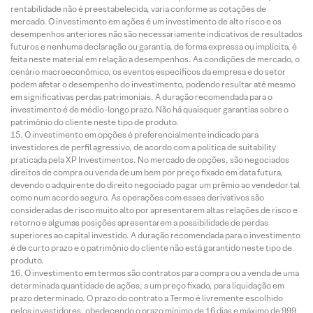
rentabilidade não é preestabelecida, varia conforme as cotações de
mercado. O investimento em ações é um investimento de alto risco e os
desempenhos anteriores não são necessariamente indicativos de resultados
futuros e nenhuma declaração ou garantia, de forma expressa ou implícita, é
feita neste material em relação a desempenhos. As condições de mercado, o
cenário macroeconômico, os eventos específicos da empresa e do setor
podem afetar o desempenho do investimento, podendo resultar até mesmo
em significativas perdas patrimoniais. A duração recomendada para o
investimento é de médio-longo prazo. Não há quaisquer garantias sobre o
patrimônio do cliente neste tipo de produto.
O investimento em opções é preferencialmente indicado para
investidores de perfil agressivo, de acordo com a política de suitability
praticada pela XP Investimentos. No mercado de opções, são negociados
direitos de compra ou venda de um bem por preço fixado em data futura,
devendo o adquirente do direito negociado pagar um prêmio ao vendedor tal
como num acordo seguro. As operações com esses derivativos são
consideradas de risco muito alto por apresentarem altas relações de risco e
retorno e algumas posições apresentarem a possibilidade de perdas
superiores ao capital investido. A duração recomendada para o investimento
é de curto prazo e o patrimônio do cliente não está garantido neste tipo de
produto.
O investimento em termos são contratos para compra ou a venda de uma
determinada quantidade de ações, a um preço fixado, para liquidação em
prazo determinado. O prazo do contrato a Termo é livremente escolhido
pelos investidores, obedecendo o prazo mínimo de 16 dias e máximo de 999