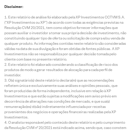
Disclaimer:
Este relatório de análise foi elaborado pela XP Investimentos CCTVM S.A.
(“XP Investimentos ou XP”) de acordo com todas as exigências previstas na
Resolução CVM 20/2021, tem como objetivo fornecer informações que
possam auxiliar o investidor a tomar sua própria decisão de investimento, não
constituindo qualquer tipo de oferta ou solicitação de compra e/ou venda de
qualquer produto. As informações contidas neste relatório são consideradas
válidas na data de sua divulgação e foram obtidas de fontes públicas. A XP
Investimentos não se responsabiliza por qualquer decisão tomada pelo
cliente com base no presente relatório.
Este relatório foi elaborado considerando a classificação de risco dos
produtos de modo a gerar resultados de alocação para cada perfil de
investidor.
O(s) signatário(s) deste relatório declara(m) que as recomendações
refletem única e exclusivamente suas análises e opiniões pessoais, que
foram produzidas de forma independente, inclusive em relação à XP
Investimentos e que estão sujeitas a modificações sem aviso prévio em
decorrência de alterações nas condições de mercado, e que sua(s)
remuneração(es) é(são) indiretamente influenciada por receitas
provenientes dos negócios e operações financeiras realizadas pela XP
Investimentos.
O analista responsável pelo conteúdo deste relatório e pelo cumprimento
da Resolução CVM nº 20/2021 está indicado acima, sendo que, caso constem