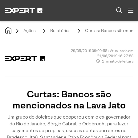
Ações
Relatórios
Curtas: Bancos são menci
29/05/2019 09:00:55 • Atualizado em
21/06/2019 16:27:58
1 minuto de leitura
Curtas: Bancos são
mencionados na Lava Jato
Um grupo de doleiros que cooperou com o ex-governador
do Rio de Janeiro, Sérgio Cabral, e Odebrecht para fazer
pagamentos de propinas, usou as contas correntes no
Bradesco, Itaú, Santander e Caixa Econômica Federal para