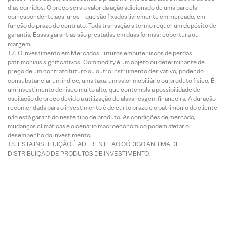
dias corridos. O preço será o valor da ação adicionado de uma parcela
correspondente aos juros – que são fixados livremente em mercado, em
função do prazo do contrato. Toda transação a termo requer um depósito de
garantia. Essas garantias são prestadas em duas formas: cobertura ou
margem.
O investimento em Mercados Futuros embute riscos de perdas
patrimoniais significativos. Commodity é um objeto ou determinante de
preço de um contrato futuro ou outro instrumento derivativo, podendo
consubstanciar um índice, uma taxa, um valor mobiliário ou produto físico. É
um investimento de risco muito alto, que contempla a possibilidade de
oscilação de preço devido à utilização de alavancagem financeira. A duração
recomendada para o investimento é de curto prazo e o patrimônio do cliente
não está garantido neste tipo de produto. As condições de mercado,
mudanças climáticas e o cenário macroeconômico podem afetar o
desempenho do investimento.
ESTA INSTITUIÇÃO É ADERENTE AO CÓDIGO ANBIMA DE
DISTRIBUIÇÃO DE PRODUTOS DE INVESTIMENTO.