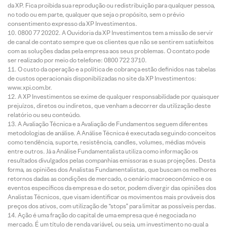
da XP. Fica proibida sua reprodução ou redistribuição para qualquer pessoa,
no todo ou em parte, qualquer que seja o propósito, sem o prévio
consentimento expresso da XP Investimentos.
0800 77 20202. A Ouvidoria da XP Investimentos tem a missão de servir
de canal de contato sempre que os clientes que não se sentirem satisfeitos
com as soluções dadas pela empresa aos seus problemas. O contato pode
ser realizado por meio do telefone: 0800 722 3710.
O custo da operação e a política de cobrança estão definidos nas tabelas
de custos operacionais disponibilizadas no site da XP Investimentos:
www.xpi.com.br.
A XP Investimentos se exime de qualquer responsabilidade por quaisquer
prejuízos, diretos ou indiretos, que venham a decorrer da utilização deste
relatório ou seu conteúdo.
A Avaliação Técnica e a Avaliação de Fundamentos seguem diferentes
metodologias de análise. A Análise Técnica é executada seguindo conceitos
como tendência, suporte, resistência, candles, volumes, médias móveis
entre outros. Já a Análise Fundamentalista utiliza como informação os
resultados divulgados pelas companhias emissoras e suas projeções. Desta
forma, as opiniões dos Analistas Fundamentalistas, que buscam os melhores
retornos dadas as condições de mercado, o cenário macroeconômico e os
eventos específicos da empresa e do setor, podem divergir das opiniões dos
Analistas Técnicos, que visam identificar os movimentos mais prováveis dos
preços dos ativos, com utilização de “stops” para limitar as possíveis perdas.
Ação é uma fração do capital de uma empresa que é negociada no
mercado. É um título de renda variável, ou seja, um investimento no qual a