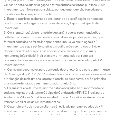
qualquer produto. As informações contidas neste relatório são consideradas
válidas na data de sua divulgação e foram obtidas de fontes públicas. A XP
Investimentos não se responsabiliza por qualquer decisão tomada pelo
cliente com base no presente relatório.
Este relatório foi elaborado considerando a classificação de risco dos
produtos de modo a gerar resultados de alocação para cada perfil de
investidor.
O(s) signatário(s) deste relatório declara(m) que as recomendações
refletem única e exclusivamente suas análises e opiniões pessoais, que
foram produzidas de forma independente, inclusive em relação à XP
Investimentos e que estão sujeitas a modificações sem aviso prévio em
decorrência de alterações nas condições de mercado, e que sua(s)
remuneração(es) é(são) indiretamente influenciada por receitas
provenientes dos negócios e operações financeiras realizadas pela XP
Investimentos.
O analista responsável pelo conteúdo deste relatório e pelo cumprimento
da Resolução CVM nº 20/2021 está indicado acima, sendo que, caso constem
a indicação de mais um analista no relatório, o responsável será o primeiro
analista credenciado a ser mencionado no relatório.
Os analistas da XP Investimentos estão obrigados ao cumprimento de
todas as regras previstas no Código de Conduta da APIMEC Brasil para o
Analista de Valores Mobiliários e na Política de Conduta dos Analistas de
Valores Mobiliários da XP Investimentos.
O atendimento de nossos clientes é realizado por empregados da XP
Investimentos ou por assessores de investimento que desempenham suas