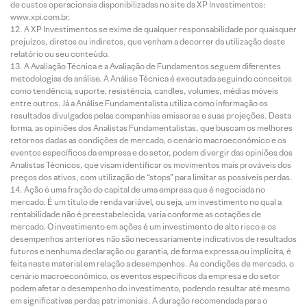
de custos operacionais disponibilizadas no site da XP Investimentos:
www.xpi.com.br.
A XP Investimentos se exime de qualquer responsabilidade por quaisquer
prejuízos, diretos ou indiretos, que venham a decorrer da utilização deste
relatório ou seu conteúdo.
A Avaliação Técnica e a Avaliação de Fundamentos seguem diferentes
metodologias de análise. A Análise Técnica é executada seguindo conceitos
como tendência, suporte, resistência, candles, volumes, médias móveis
entre outros. Já a Análise Fundamentalista utiliza como informação os
resultados divulgados pelas companhias emissoras e suas projeções. Desta
forma, as opiniões dos Analistas Fundamentalistas, que buscam os melhores
retornos dadas as condições de mercado, o cenário macroeconômico e os
eventos específicos da empresa e do setor, podem divergir das opiniões dos
Analistas Técnicos, que visam identificar os movimentos mais prováveis dos
preços dos ativos, com utilização de “stops” para limitar as possíveis perdas.
Ação é uma fração do capital de uma empresa que é negociada no
mercado. É um título de renda variável, ou seja, um investimento no qual a
rentabilidade não é preestabelecida, varia conforme as cotações de
mercado. O investimento em ações é um investimento de alto risco e os
desempenhos anteriores não são necessariamente indicativos de resultados
futuros e nenhuma declaração ou garantia, de forma expressa ou implícita, é
feita neste material em relação a desempenhos. As condições de mercado, o
cenário macroeconômico, os eventos específicos da empresa e do setor
podem afetar o desempenho do investimento, podendo resultar até mesmo
em significativas perdas patrimoniais. A duração recomendada para o