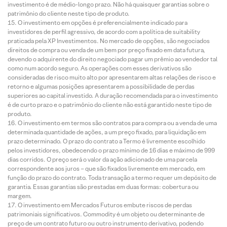
investimento é de médio-longo prazo. Não há quaisquer garantias sobre o
patrimônio do cliente neste tipo de produto.
O investimento em opções é preferencialmente indicado para
investidores de perfil agressivo, de acordo com a política de suitability
praticada pela XP Investimentos. No mercado de opções, são negociados
direitos de compra ou venda de um bem por preço fixado em data futura,
devendo o adquirente do direito negociado pagar um prêmio ao vendedor tal
como num acordo seguro. As operações com esses derivativos são
consideradas de risco muito alto por apresentarem altas relações de risco e
retorno e algumas posições apresentarem a possibilidade de perdas
superiores ao capital investido. A duração recomendada para o investimento
é de curto prazo e o patrimônio do cliente não está garantido neste tipo de
produto.
O investimento em termos são contratos para compra ou a venda de uma
determinada quantidade de ações, a um preço fixado, para liquidação em
prazo determinado. O prazo do contrato a Termo é livremente escolhido
pelos investidores, obedecendo o prazo mínimo de 16 dias e máximo de 999
dias corridos. O preço será o valor da ação adicionado de uma parcela
correspondente aos juros – que são fixados livremente em mercado, em
função do prazo do contrato. Toda transação a termo requer um depósito de
garantia. Essas garantias são prestadas em duas formas: cobertura ou
margem.
O investimento em Mercados Futuros embute riscos de perdas
patrimoniais significativos. Commodity é um objeto ou determinante de
preço de um contrato futuro ou outro instrumento derivativo, podendo