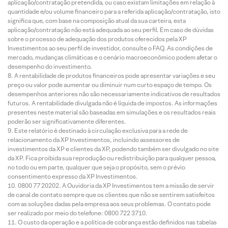
aplicação/contratação pretendida, ou caso existam limitações em relação à
quantidade e/ou volume financeiro para a referida aplicação/contratação, isto
significa que, com base na composição atual da sua carteira, esta
aplicação/contratação não está adequada ao seu perfil. Em caso de dúvidas
sobre o processo de adequação dos produtos oferecidos pela XP
Investimentos ao seu perfil de investidor, consulte o FAQ. As condições de
mercado, mudanças climáticas e o cenário macroeconômico podem afetar o
desempenho do investimento.
A rentabilidade de produtos financeiros pode apresentar variações e seu
preço ou valor pode aumentar ou diminuir num curto espaço de tempo. Os
desempenhos anteriores não são necessariamente indicativos de resultados
futuros. A rentabilidade divulgada não é líquida de impostos. As informações
presentes neste material são baseadas em simulações e os resultados reais
poderão ser significativamente diferentes.
Este relatório é destinado à circulação exclusiva para a rede de
relacionamento da XP Investimentos, incluindo assessores de
investimentos da XP e clientes da XP, podendo também ser divulgado no site
da XP. Fica proibida sua reprodução ou redistribuição para qualquer pessoa,
no todo ou em parte, qualquer que seja o propósito, sem o prévio
consentimento expresso da XP Investimentos.
0800 77 20202. A Ouvidoria da XP Investimentos tem a missão de servir
de canal de contato sempre que os clientes que não se sentirem satisfeitos
com as soluções dadas pela empresa aos seus problemas. O contato pode
ser realizado por meio do telefone: 0800 722 3710.
O custo da operação e a política de cobrança estão definidos nas tabelas