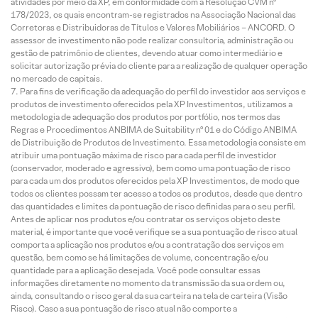
atividades por meio da XP, em conformidade com a Resolução CVM nº
178/2023, os quais encontram-se registrados na Associação Nacional das
Corretoras e Distribuidoras de Títulos e Valores Mobiliários – ANCORD. O
assessor de investimento não pode realizar consultoria, administração ou
gestão de patrimônio de clientes, devendo atuar como intermediário e
solicitar autorização prévia do cliente para a realização de qualquer operação
no mercado de capitais.
Para fins de verificação da adequação do perfil do investidor aos serviços e
produtos de investimento oferecidos pela XP Investimentos, utilizamos a
metodologia de adequação dos produtos por portfólio, nos termos das
Regras e Procedimentos ANBIMA de Suitability nº 01 e do Código ANBIMA
de Distribuição de Produtos de Investimento. Essa metodologia consiste em
atribuir uma pontuação máxima de risco para cada perfil de investidor
(conservador, moderado e agressivo), bem como uma pontuação de risco
para cada um dos produtos oferecidos pela XP Investimentos, de modo que
todos os clientes possam ter acesso a todos os produtos, desde que dentro
das quantidades e limites da pontuação de risco definidas para o seu perfil.
Antes de aplicar nos produtos e/ou contratar os serviços objeto deste
material, é importante que você verifique se a sua pontuação de risco atual
comporta a aplicação nos produtos e/ou a contratação dos serviços em
questão, bem como se há limitações de volume, concentração e/ou
quantidade para a aplicação desejada. Você pode consultar essas
informações diretamente no momento da transmissão da sua ordem ou,
ainda, consultando o risco geral da sua carteira na tela de carteira (Visão
Risco). Caso a sua pontuação de risco atual não comporte a