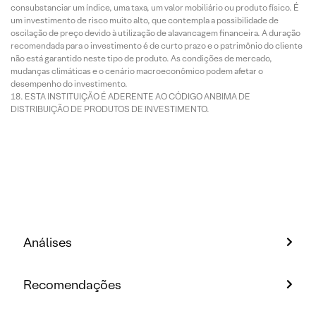
consubstanciar um índice, uma taxa, um valor mobiliário ou produto físico. É
um investimento de risco muito alto, que contempla a possibilidade de
oscilação de preço devido à utilização de alavancagem financeira. A duração
recomendada para o investimento é de curto prazo e o patrimônio do cliente
não está garantido neste tipo de produto. As condições de mercado,
mudanças climáticas e o cenário macroeconômico podem afetar o
desempenho do investimento.
ESTA INSTITUIÇÃO É ADERENTE AO CÓDIGO ANBIMA DE
DISTRIBUIÇÃO DE PRODUTOS DE INVESTIMENTO.
Análises
Recomendações