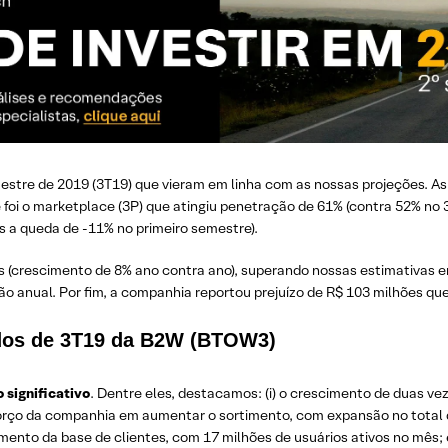
estre de 2019 (3T19) que vieram em linha com as nossas projeções. As
oi o marketplace (3P) que atingiu penetração de 61% (contra 52% no 3
 a queda de -11% no primeiro semestre).
s (crescimento de 8% ano contra ano), superando nossas estimativas e
 anual. Por fim, a companhia reportou prejuízo de R$ 103 milhões que
ados de 3T19 da B2W (BTOW3)
 significativo
. Dentre eles, destacamos: (i) o crescimento de duas v
 esforço da companhia em aumentar o sortimento, com expansão no total
umento da base de clientes, com 17 milhões de usuários ativos no mê