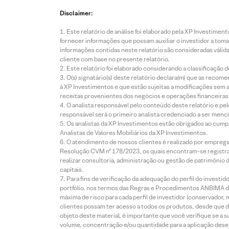
Disclaimer:
Este relatório de análise foi elaborado pela XP Investim
fornecer informações que possam auxiliar o investidor a toma
informações contidas neste relatório são consideradas válida
cliente com base no presente relatório.
Este relatório foi elaborado considerando a classificação d
O(s) signatário(s) deste relatório declara(m) que as reco
à XP Investimentos e que estão sujeitas a modificações sem 
receitas provenientes dos negócios e operações financeiras 
O analista responsável pelo conteúdo deste relatório e pe
responsável será o primeiro analista credenciado a ser menci
Os analistas da XP Investimentos estão obrigados ao cumpr
Analistas de Valores Mobiliários da XP Investimentos.
O atendimento de nossos clientes é realizado por empreg
Resolução CVM nº 178/2023, os quais encontram-se registrad
realizar consultoria, administração ou gestão de patrimônio 
capitais.
Para fins de verificação da adequação do perfil do invest
portfólio, nos termos das Regras e Procedimentos ANBIMA de
máxima de risco para cada perfil de investidor (conservado
clientes possam ter acesso a todos os produtos, desde que de
objeto deste material, é importante que você verifique se a
volume, concentração e/ou quantidade para a aplicação dese