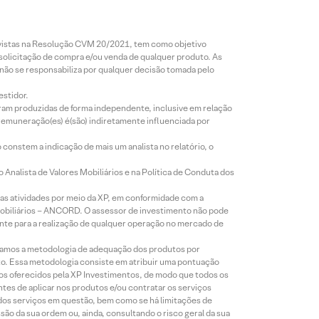
revistas na Resolução CVM 20/2021, tem como objetivo
 solicitação de compra e/ou venda de qualquer produto. As
 não se responsabiliza por qualquer decisão tomada pelo
estidor.
foram produzidas de forma independente, inclusive em relação
 remuneração(es) é(são) indiretamente influenciada por
constem a indicação de mais um analista no relatório, o
Analista de Valores Mobiliários e na Política de Conduta dos
s atividades por meio da XP, em conformidade com a
Mobiliários – ANCORD. O assessor de investimento não pode
iente para a realização de qualquer operação no mercado de
lizamos a metodologia de adequação dos produtos por
to. Essa metodologia consiste em atribuir uma pontuação
tos oferecidos pela XP Investimentos, de modo que todos os
ntes de aplicar nos produtos e/ou contratar os serviços
 dos serviços em questão, bem como se há limitações de
o da sua ordem ou, ainda, consultando o risco geral da sua