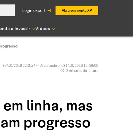
login expert
Abra sua conta XP
enda a Investir
Vídeos
progresso
30/10/2019 22:31:47 • Atualizado em 31/10/2019 12:59:09
2 minutos de leitura
em linha, mas
ram progresso