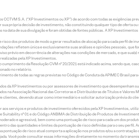
entos CCTVM S.A. (“XP Investimentos ou XP”) de acordo com todas as exigências p
r sua própria decisão de investimento, não constituindo qualquer tipo de oferta ou
s na data de sua divulgação e foram obtidas de fontes públicas. A XP Investimentos
e risco dos produtos de modo a gerar resultados de alocação para cada perfil de inv
mendações refletem única e exclusivamente suas análises e opiniões pessoais, que 
aviso prévio em decorrência de alterações nas condições de mercado, e que sua(s)
realizadas pela XP Investimentos.
lo cumprimento da Resolução CVM nº 20/2021 está indicado acima, sendo que, caso 
onado no relatório.
imento de todas as regras previstas no Código de Conduta da APIMEC Brasil para o 
ados da XP Investimentos ou por assessores de investimento que desempenham sua
os na Associação Nacional das Corretoras e Distribuidoras de Títulos e Valores 
de clientes, devendo atuar como intermediário e solicitar autorização prévia do cl
idor aos serviços e produtos de investimento oferecidos pela XP Investimentos, uti
 Suitability nº 01 e do Código ANBIMA de Distribuição de Produtos de Investimen
r, moderado e agressivo), bem como uma pontuação de risco para cada um dos produ
ntro das quantidades e limites da pontuação de risco definidas para o seu perfil. A
 sua pontuação de risco atual comporta a aplicação nos produtos e/ou a contratação
jada. Você pode consultar essas informações diretamente no momento da transmissã