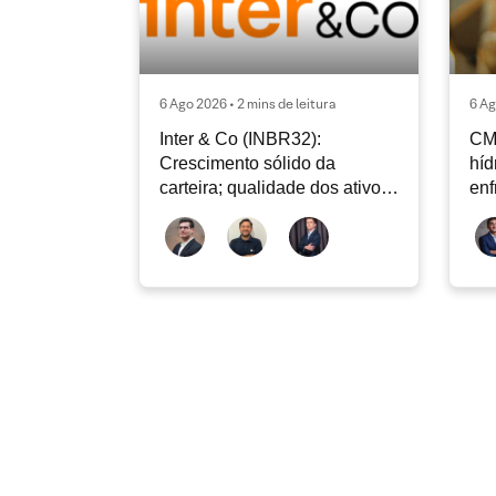
6 Ago 2026 • 2 mins de leitura
6 Ag
Inter & Co (INBR32):
CM
Crescimento sólido da
híd
carteira; qualidade dos ativos
enf
continua sendo o principal
Rad
debate