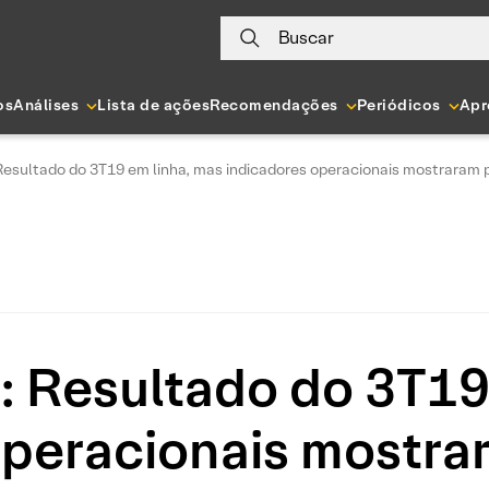
Buscar
os
Análises
Lista de ações
Recomendações
Periódicos
Apr
esultado do 3T19 em linha, mas indicadores operacionais mostraram 
 Resultado do 3T19 
operacionais mostra