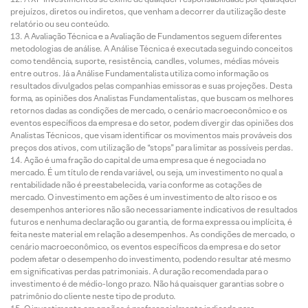
prejuízos, diretos ou indiretos, que venham a decorrer da utilização deste
relatório ou seu conteúdo.
A Avaliação Técnica e a Avaliação de Fundamentos seguem diferentes
metodologias de análise. A Análise Técnica é executada seguindo conceitos
como tendência, suporte, resistência, candles, volumes, médias móveis
entre outros. Já a Análise Fundamentalista utiliza como informação os
resultados divulgados pelas companhias emissoras e suas projeções. Desta
forma, as opiniões dos Analistas Fundamentalistas, que buscam os melhores
retornos dadas as condições de mercado, o cenário macroeconômico e os
eventos específicos da empresa e do setor, podem divergir das opiniões dos
Analistas Técnicos, que visam identificar os movimentos mais prováveis dos
preços dos ativos, com utilização de “stops” para limitar as possíveis perdas.
Ação é uma fração do capital de uma empresa que é negociada no
mercado. É um título de renda variável, ou seja, um investimento no qual a
rentabilidade não é preestabelecida, varia conforme as cotações de
mercado. O investimento em ações é um investimento de alto risco e os
desempenhos anteriores não são necessariamente indicativos de resultados
futuros e nenhuma declaração ou garantia, de forma expressa ou implícita, é
feita neste material em relação a desempenhos. As condições de mercado, o
cenário macroeconômico, os eventos específicos da empresa e do setor
podem afetar o desempenho do investimento, podendo resultar até mesmo
em significativas perdas patrimoniais. A duração recomendada para o
investimento é de médio-longo prazo. Não há quaisquer garantias sobre o
patrimônio do cliente neste tipo de produto.