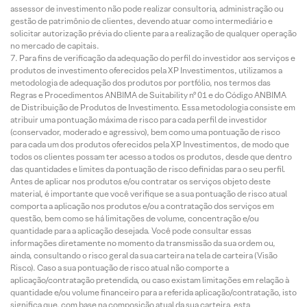
assessor de investimento não pode realizar consultoria, administração ou
gestão de patrimônio de clientes, devendo atuar como intermediário e
solicitar autorização prévia do cliente para a realização de qualquer operação
no mercado de capitais.
Para fins de verificação da adequação do perfil do investidor aos serviços e
produtos de investimento oferecidos pela XP Investimentos, utilizamos a
metodologia de adequação dos produtos por portfólio, nos termos das
Regras e Procedimentos ANBIMA de Suitability nº 01 e do Código ANBIMA
de Distribuição de Produtos de Investimento. Essa metodologia consiste em
atribuir uma pontuação máxima de risco para cada perfil de investidor
(conservador, moderado e agressivo), bem como uma pontuação de risco
para cada um dos produtos oferecidos pela XP Investimentos, de modo que
todos os clientes possam ter acesso a todos os produtos, desde que dentro
das quantidades e limites da pontuação de risco definidas para o seu perfil.
Antes de aplicar nos produtos e/ou contratar os serviços objeto deste
material, é importante que você verifique se a sua pontuação de risco atual
comporta a aplicação nos produtos e/ou a contratação dos serviços em
questão, bem como se há limitações de volume, concentração e/ou
quantidade para a aplicação desejada. Você pode consultar essas
informações diretamente no momento da transmissão da sua ordem ou,
ainda, consultando o risco geral da sua carteira na tela de carteira (Visão
Risco). Caso a sua pontuação de risco atual não comporte a
aplicação/contratação pretendida, ou caso existam limitações em relação à
quantidade e/ou volume financeiro para a referida aplicação/contratação, isto
significa que, com base na composição atual da sua carteira, esta