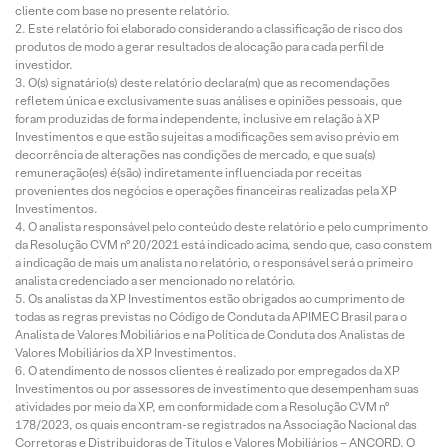
cliente com base no presente relatório.
Este relatório foi elaborado considerando a classificação de risco dos
produtos de modo a gerar resultados de alocação para cada perfil de
investidor.
O(s) signatário(s) deste relatório declara(m) que as recomendações
refletem única e exclusivamente suas análises e opiniões pessoais, que
foram produzidas de forma independente, inclusive em relação à XP
Investimentos e que estão sujeitas a modificações sem aviso prévio em
decorrência de alterações nas condições de mercado, e que sua(s)
remuneração(es) é(são) indiretamente influenciada por receitas
provenientes dos negócios e operações financeiras realizadas pela XP
Investimentos.
O analista responsável pelo conteúdo deste relatório e pelo cumprimento
da Resolução CVM nº 20/2021 está indicado acima, sendo que, caso constem
a indicação de mais um analista no relatório, o responsável será o primeiro
analista credenciado a ser mencionado no relatório.
Os analistas da XP Investimentos estão obrigados ao cumprimento de
todas as regras previstas no Código de Conduta da APIMEC Brasil para o
Analista de Valores Mobiliários e na Política de Conduta dos Analistas de
Valores Mobiliários da XP Investimentos.
O atendimento de nossos clientes é realizado por empregados da XP
Investimentos ou por assessores de investimento que desempenham suas
atividades por meio da XP, em conformidade com a Resolução CVM nº
178/2023, os quais encontram-se registrados na Associação Nacional das
Corretoras e Distribuidoras de Títulos e Valores Mobiliários – ANCORD. O