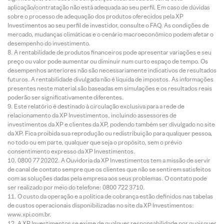
aplicação/contratação não está adequada ao seu perfil. Em caso de dúvidas
sobre o processo de adequação dos produtos oferecidos pela XP
Investimentos ao seu perfil de investidor, consulte o FAQ. As condições de
mercado, mudanças climáticas e o cenário macroeconômico podem afetar o
desempenho do investimento.
A rentabilidade de produtos financeiros pode apresentar variações e seu
preço ou valor pode aumentar ou diminuir num curto espaço de tempo. Os
desempenhos anteriores não são necessariamente indicativos de resultados
futuros. A rentabilidade divulgada não é líquida de impostos. As informações
presentes neste material são baseadas em simulações e os resultados reais
poderão ser significativamente diferentes.
Este relatório é destinado à circulação exclusiva para a rede de
relacionamento da XP Investimentos, incluindo assessores de
investimentos da XP e clientes da XP, podendo também ser divulgado no site
da XP. Fica proibida sua reprodução ou redistribuição para qualquer pessoa,
no todo ou em parte, qualquer que seja o propósito, sem o prévio
consentimento expresso da XP Investimentos.
0800 77 20202. A Ouvidoria da XP Investimentos tem a missão de servir
de canal de contato sempre que os clientes que não se sentirem satisfeitos
com as soluções dadas pela empresa aos seus problemas. O contato pode
ser realizado por meio do telefone: 0800 722 3710.
O custo da operação e a política de cobrança estão definidos nas tabelas
de custos operacionais disponibilizadas no site da XP Investimentos:
www.xpi.com.br.
A XP Investimentos se exime de qualquer responsabilidade por quaisquer