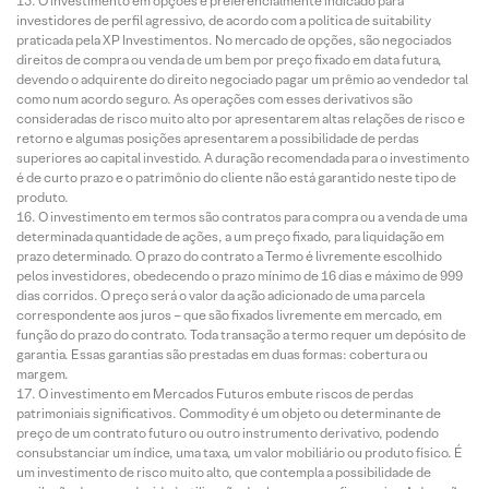
O investimento em opções é preferencialmente indicado para
investidores de perfil agressivo, de acordo com a política de suitability
praticada pela XP Investimentos. No mercado de opções, são negociados
direitos de compra ou venda de um bem por preço fixado em data futura,
devendo o adquirente do direito negociado pagar um prêmio ao vendedor tal
como num acordo seguro. As operações com esses derivativos são
consideradas de risco muito alto por apresentarem altas relações de risco e
retorno e algumas posições apresentarem a possibilidade de perdas
superiores ao capital investido. A duração recomendada para o investimento
é de curto prazo e o patrimônio do cliente não está garantido neste tipo de
produto.
O investimento em termos são contratos para compra ou a venda de uma
determinada quantidade de ações, a um preço fixado, para liquidação em
prazo determinado. O prazo do contrato a Termo é livremente escolhido
pelos investidores, obedecendo o prazo mínimo de 16 dias e máximo de 999
dias corridos. O preço será o valor da ação adicionado de uma parcela
correspondente aos juros – que são fixados livremente em mercado, em
função do prazo do contrato. Toda transação a termo requer um depósito de
garantia. Essas garantias são prestadas em duas formas: cobertura ou
margem.
O investimento em Mercados Futuros embute riscos de perdas
patrimoniais significativos. Commodity é um objeto ou determinante de
preço de um contrato futuro ou outro instrumento derivativo, podendo
consubstanciar um índice, uma taxa, um valor mobiliário ou produto físico. É
um investimento de risco muito alto, que contempla a possibilidade de