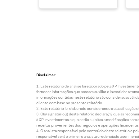
Disclaimer:
Este relatório de análise foi elaborado pela XP Investim
fornecer informações que possam auxiliar o investidor a toma
informações contidas neste relatório são consideradas válida
cliente com base no presente relatório.
Este relatório foi elaborado considerando a classificação d
O(s) signatário(s) deste relatório declara(m) que as reco
à XP Investimentos e que estão sujeitas a modificações sem 
receitas provenientes dos negócios e operações financeiras 
O analista responsável pelo conteúdo deste relatório e pe
responsável será o primeiro analista credenciado a ser menci