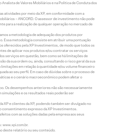
Analista de Valores Mobiliários e na Política de Conduta dos
s atividades por meio da XP, em conformidade com a
Mobiliários – ANCORD. O assessor de investimento não pode
iente para a realização de qualquer operação no mercado de
lizamos a metodologia de adequação dos produtos por
to. Essa metodologia consiste em atribuir uma pontuação
tos oferecidos pela XP Investimentos, de modo que todos os
ntes de aplicar nos produtos e/ou contratar os serviços
 dos serviços em questão, bem como se há limitações de
o da sua ordem ou, ainda, consultando o risco geral da sua
m limitações em relação à quantidade e/ou volume financeiro
equada ao seu perfil. Em caso de dúvidas sobre o processo de
imáticas e o cenário macroeconômico podem afetar o
empo. Os desempenhos anteriores não são necessariamente
m simulações e os resultados reais poderão ser
 da XP e clientes da XP, podendo também ser divulgado no
évio consentimento expresso da XP Investimentos.
isfeitos com as soluções dadas pela empresa aos seus
s: www.xpi.com.br.
ão deste relatório ou seu conteúdo.