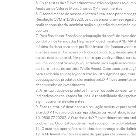
Os analistas da XP Investimentos estão obrigados ao cumpr
Analistas de Valores Mobiliários da XP Investimentos.
O atendimento de nossos clientes é realizado por empreg
Resolução CVM nº 178/2023, os quais encontram-se registrad
realizar consultoria, administração ou gestão de patrimônio 
capitais.
Para fins de verificação da adequação do perfil do invest
portfólio, nos termos das Regras e Procedimentos ANBIMA de
máxima de risco para cada perfil de investidor (conservado
clientes possam ter acesso a todos os produtos, desde que de
objeto deste material, é importante que você verifique se a
volume, concentração e/ou quantidade para a aplicação dese
carteira na tela de carteira (Visão Risco). Caso a sua pontu
para a referida aplicação/contratação, isto significa que, co
adequação dos produtos oferecidos pela XP Investimentos ao
desempenho do investimento.
A rentabilidade de produtos financeiros pode apresentar
indicativos de resultados futuros. A rentabilidade divulgada
significativamente diferentes.
Este relatório é destinado à circulação exclusiva para a 
site da XP. Fica proibida sua reprodução ou redistribuição p
0800 77 20202. A Ouvidoria da XP Investimentos tem a mi
problemas. O contato pode ser realizado por meio do telefon
O custo da operação e a política de cobrança estão defini
A XP Investimentos se exime de qualquer responsabilidade