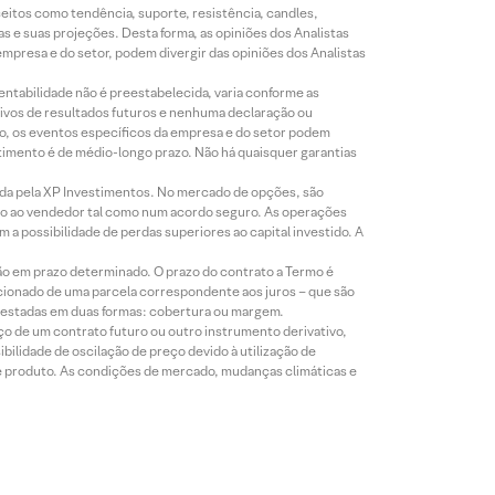
eitos como tendência, suporte, resistência, candles,
s e suas projeções. Desta forma, as opiniões dos Analistas
presa e do setor, podem divergir das opiniões dos Analistas
entabilidade não é preestabelecida, varia conforme as
ivos de resultados futuros e nenhuma declaração ou
co, os eventos específicos da empresa e do setor podem
timento é de médio-longo prazo. Não há quaisquer garantias
icada pela XP Investimentos. No mercado de opções, são
mio ao vendedor tal como num acordo seguro. As operações
a possibilidade de perdas superiores ao capital investido. A
ão em prazo determinado. O prazo do contrato a Termo é
icionado de uma parcela correspondente aos juros – que são
prestadas em duas formas: cobertura ou margem.
o de um contrato futuro ou outro instrumento derivativo,
bilidade de oscilação de preço devido à utilização de
de produto. As condições de mercado, mudanças climáticas e