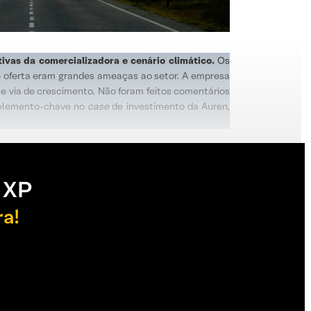
tivas da comercializadora e cenário climático.
Os
de oferta eram grandes ameaças ao setor. A empresa
te via de crescimento. Não foram feitos comentários
o elemento-chave no
case
de investimento da Auren,
 XP
ra!