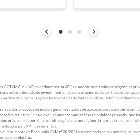
entos CCTVM S.A. (“XP Investimentos ou XP”) de acordo com todas as exigências p
r sua própria decisão de investimento, não constituindo qualquer tipo de oferta ou
s na data de sua divulgação e foram obtidas de fontes públicas. A XP Investimentos
e risco dos produtos de modo a gerar resultados de alocação para cada perfil de inv
mendações refletem única e exclusivamente suas análises e opiniões pessoais, que 
aviso prévio em decorrência de alterações nas condições de mercado, e que sua(s)
realizadas pela XP Investimentos.
lo cumprimento da Resolução CVM nº 20/2021 está indicado acima, sendo que, caso 
onado no relatório.