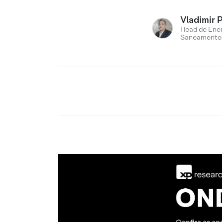
Vladimir 
Head de Ener
Saneamento