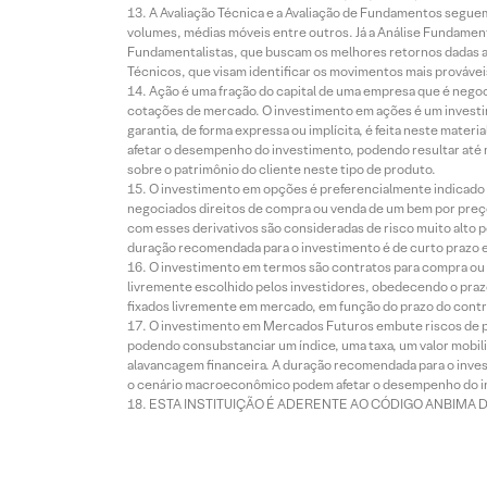
A Avaliação Técnica e a Avaliação de Fundamentos seguem
volumes, médias móveis entre outros. Já a Análise Fundament
Fundamentalistas, que buscam os melhores retornos dadas as
Técnicos, que visam identificar os movimentos mais prováveis 
Ação é uma fração do capital de uma empresa que é negoci
cotações de mercado. O investimento em ações é um investi
garantia, de forma expressa ou implícita, é feita neste ma
afetar o desempenho do investimento, podendo resultar até 
sobre o patrimônio do cliente neste tipo de produto.
O investimento em opções é preferencialmente indicado pa
negociados direitos de compra ou venda de um bem por preço
com esses derivativos são consideradas de risco muito alto p
duração recomendada para o investimento é de curto prazo e 
O investimento em termos são contratos para compra ou a
livremente escolhido pelos investidores, obedecendo o prazo
fixados livremente em mercado, em função do prazo do contr
O investimento em Mercados Futuros embute riscos de pe
podendo consubstanciar um índice, uma taxa, um valor mobiliá
alavancagem financeira. A duração recomendada para o invest
o cenário macroeconômico podem afetar o desempenho do i
ESTA INSTITUIÇÃO É ADERENTE AO CÓDIGO ANBIMA 