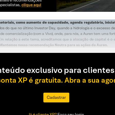
etoriais, como aumento de capacidade, agenda regulatória, inicia
os do que no último Investor Day, quando a hidrologia e o excesso 
de comercialização (com a Vivo), onde, para nós, a Auren tem uma for
. Em relação a este tema, acreditamos que a alocação de capital é 
Mantemos nossa recomendação Neutra para as ações da Auren.
teúdo exclusivo para clientes
conta XP é gratuita. Abra a sua ago
Cadastrar
Já é cliente XP?
Faça seu login