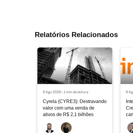
Relatórios Relacionados
6 Ago 2026 • 1 min de leitura
6 Ag
Cyrela (CYRE3): Destravando
Int
valor com uma venda de
Cre
ativos de R$ 2,1 bilhões
car
con
de