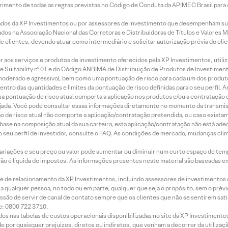
imento de todas as regras previstas no Código de Conduta da APIMEC Brasil para o 
ados da XP Investimentos ou por assessores de investimento que desempenham sua
os na Associação Nacional das Corretoras e Distribuidoras de Títulos e Valores 
de clientes, devendo atuar como intermediário e solicitar autorização prévia do cl
idor aos serviços e produtos de investimento oferecidos pela XP Investimentos, uti
 Suitability nº 01 e do Código ANBIMA de Distribuição de Produtos de Investimen
r, moderado e agressivo), bem como uma pontuação de risco para cada um dos produ
ntro das quantidades e limites da pontuação de risco definidas para o seu perfil. A
 sua pontuação de risco atual comporta a aplicação nos produtos e/ou a contratação
jada. Você pode consultar essas informações diretamente no momento da transmissã
ação de risco atual não comporte a aplicação/contratação pretendida, ou caso exista
m base na composição atual da sua carteira, esta aplicação/contratação não está ad
 seu perfil de investidor, consulte o FAQ. As condições de mercado, mudanças cl
 variações e seu preço ou valor pode aumentar ou diminuir num curto espaço de t
 não é líquida de impostos. As informações presentes neste material são baseadas e
rede de relacionamento da XP Investimentos, incluindo assessores de investimentos
ara qualquer pessoa, no todo ou em parte, qualquer que seja o propósito, sem o pr
ssão de servir de canal de contato sempre que os clientes que não se sentirem sat
e: 0800 722 3710.
dos nas tabelas de custos operacionais disponibilizadas no site da XP Investimento
 por quaisquer prejuízos, diretos ou indiretos, que venham a decorrer da utilizaç