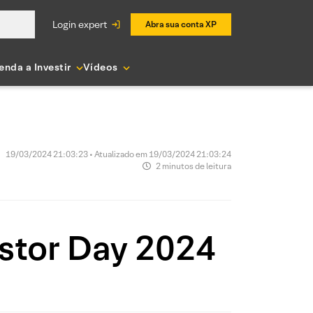
login expert
Abra sua conta XP
enda a Investir
Vídeos
19/03/2024 21:03:23 • Atualizado em 19/03/2024 21:03:24
2 minutos de leitura
stor Day 2024