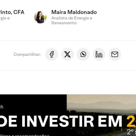
Pinto, CFA
Maíra Maldonado
gia e
Analista de Energia e
Saneamento
Compartilhar: