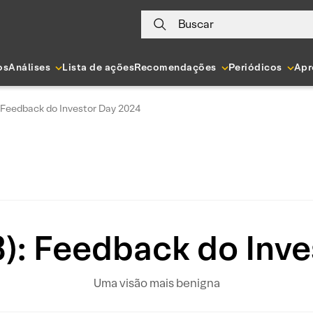
Buscar
os
Análises
Lista de ações
Recomendações
Periódicos
Apr
 Feedback do Investor Day 2024
): Feedback do Inve
Uma visão mais benigna