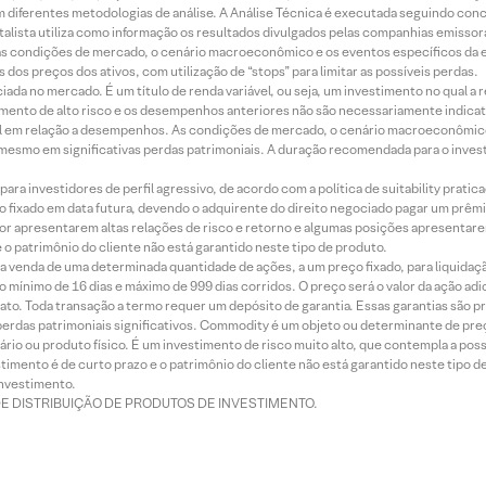
 diferentes metodologias de análise. A Análise Técnica é executada seguindo conc
alista utiliza como informação os resultados divulgados pelas companhias emissora
 condições de mercado, o cenário macroeconômico e os eventos específicos da em
dos preços dos ativos, com utilização de “stops” para limitar as possíveis perdas.
ada no mercado. É um título de renda variável, ou seja, um investimento no qual a r
mento de alto risco e os desempenhos anteriores não são necessariamente indicat
terial em relação a desempenhos. As condições de mercado, o cenário macroeconômi
mesmo em significativas perdas patrimoniais. A duração recomendada para o inves
ra investidores de perfil agressivo, de acordo com a política de suitability prat
 fixado em data futura, devendo o adquirente do direito negociado pagar um prê
or apresentarem altas relações de risco e retorno e algumas posições apresentarem 
o patrimônio do cliente não está garantido neste tipo de produto.
 venda de uma determinada quantidade de ações, a um preço fixado, para liquidaç
 mínimo de 16 dias e máximo de 999 dias corridos. O preço será o valor da ação ad
ato. Toda transação a termo requer um depósito de garantia. Essas garantias são 
rdas patrimoniais significativos. Commodity é um objeto ou determinante de preç
rio ou produto físico. É um investimento de risco muito alto, que contempla a possi
imento é de curto prazo e o patrimônio do cliente não está garantido neste tipo 
nvestimento.
DE DISTRIBUIÇÃO DE PRODUTOS DE INVESTIMENTO.