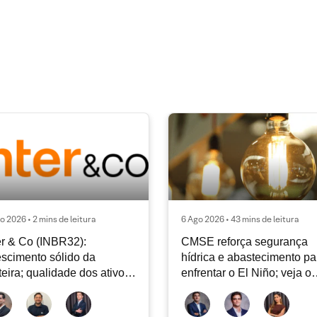
o 2026 • 2 mins de leitura
6 Ago 2026 • 43 mins de leitura
er & Co (INBR32):
CMSE reforça segurança
scimento sólido da
hídrica e abastecimento pa
teira; qualidade dos ativos
enfrentar o El Niño; veja o
tinua sendo o principal
Radar Energia XP | Agosto
bate