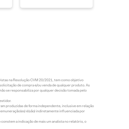
revistas na Resolução CVM 20/2021, tem como objetivo
 solicitação de compra e/ou venda de qualquer produto. As
 não se responsabiliza por qualquer decisão tomada pelo
estidor.
foram produzidas de forma independente, inclusive em relação
 remuneração(es) é(são) indiretamente influenciada por
constem a indicação de mais um analista no relatório, o