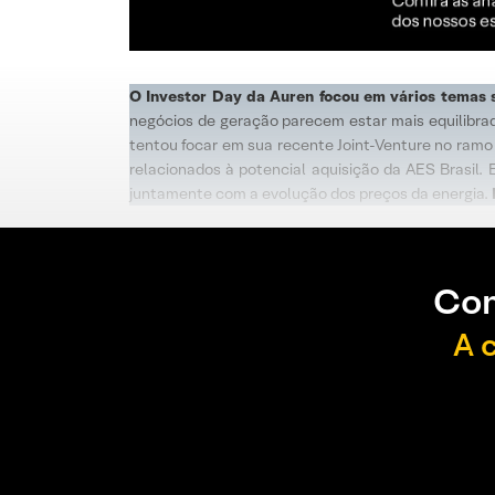
O Investor Day da Auren focou em vários temas s
negócios de geração parecem estar mais equilibrad
tentou focar em sua recente Joint-Venture no ramo 
relacionados à potencial aquisição da AES Brasil
juntamente com a evolução dos preços da energia.
Con
A 