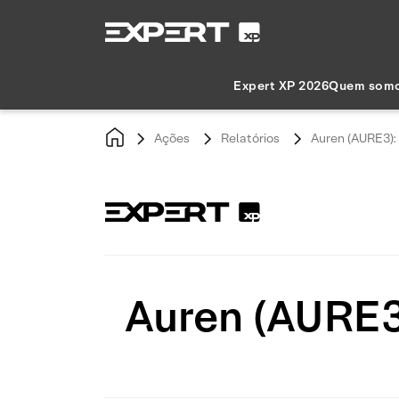
Expert XP 2026
Quem som
Ações
Relatórios
Auren (AURE3):
Auren (AURE3