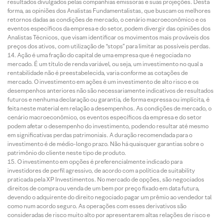
resultados divulgados pelas companhias emissoras e suas projeções. Desta
forma, as opiniões dos Analistas Fundamentalistas, que buscam os melhores
retornos dadas as condições de mercado, o cenário macroeconômico e os
eventos específicos da empresa e do setor, podem divergir das opiniões dos
Analistas Técnicos, que visam identificar os movimentos mais prováveis dos
preços dos ativos, com utilização de “stops” para limitar as possíveis perdas.
Ação é uma fração do capital de uma empresa que é negociada no
mercado. É um título de renda variável, ou seja, um investimento no qual a
rentabilidade não é preestabelecida, varia conforme as cotações de
mercado. O investimento em ações é um investimento de alto risco e os
desempenhos anteriores não são necessariamente indicativos de resultados
futuros e nenhuma declaração ou garantia, de forma expressa ou implícita, é
feita neste material em relação a desempenhos. As condições de mercado, o
cenário macroeconômico, os eventos específicos da empresa e do setor
podem afetar o desempenho do investimento, podendo resultar até mesmo
em significativas perdas patrimoniais. A duração recomendada para o
investimento é de médio-longo prazo. Não há quaisquer garantias sobre o
patrimônio do cliente neste tipo de produto.
O investimento em opções é preferencialmente indicado para
investidores de perfil agressivo, de acordo com a política de suitability
praticada pela XP Investimentos. No mercado de opções, são negociados
direitos de compra ou venda de um bem por preço fixado em data futura,
devendo o adquirente do direito negociado pagar um prêmio ao vendedor tal
como num acordo seguro. As operações com esses derivativos são
consideradas de risco muito alto por apresentarem altas relações de risco e