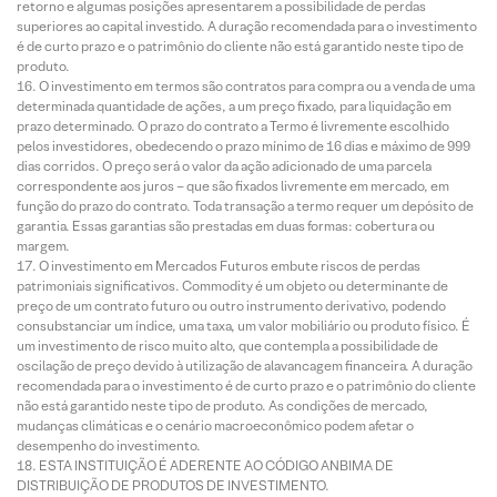
retorno e algumas posições apresentarem a possibilidade de perdas
superiores ao capital investido. A duração recomendada para o investimento
é de curto prazo e o patrimônio do cliente não está garantido neste tipo de
produto.
O investimento em termos são contratos para compra ou a venda de uma
determinada quantidade de ações, a um preço fixado, para liquidação em
prazo determinado. O prazo do contrato a Termo é livremente escolhido
pelos investidores, obedecendo o prazo mínimo de 16 dias e máximo de 999
dias corridos. O preço será o valor da ação adicionado de uma parcela
correspondente aos juros – que são fixados livremente em mercado, em
função do prazo do contrato. Toda transação a termo requer um depósito de
garantia. Essas garantias são prestadas em duas formas: cobertura ou
margem.
O investimento em Mercados Futuros embute riscos de perdas
patrimoniais significativos. Commodity é um objeto ou determinante de
preço de um contrato futuro ou outro instrumento derivativo, podendo
consubstanciar um índice, uma taxa, um valor mobiliário ou produto físico. É
um investimento de risco muito alto, que contempla a possibilidade de
oscilação de preço devido à utilização de alavancagem financeira. A duração
recomendada para o investimento é de curto prazo e o patrimônio do cliente
não está garantido neste tipo de produto. As condições de mercado,
mudanças climáticas e o cenário macroeconômico podem afetar o
desempenho do investimento.
ESTA INSTITUIÇÃO É ADERENTE AO CÓDIGO ANBIMA DE
DISTRIBUIÇÃO DE PRODUTOS DE INVESTIMENTO.