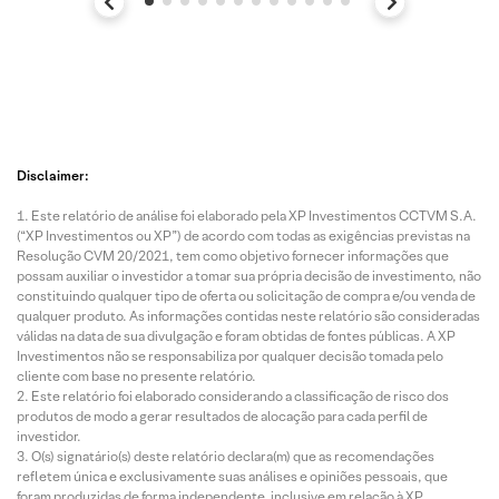
Disclaimer:
Este relatório de análise foi elaborado pela XP Investimentos CCTVM S.A.
(“XP Investimentos ou XP”) de acordo com todas as exigências previstas na
Resolução CVM 20/2021, tem como objetivo fornecer informações que
possam auxiliar o investidor a tomar sua própria decisão de investimento, não
constituindo qualquer tipo de oferta ou solicitação de compra e/ou venda de
qualquer produto. As informações contidas neste relatório são consideradas
válidas na data de sua divulgação e foram obtidas de fontes públicas. A XP
Investimentos não se responsabiliza por qualquer decisão tomada pelo
cliente com base no presente relatório.
Este relatório foi elaborado considerando a classificação de risco dos
produtos de modo a gerar resultados de alocação para cada perfil de
investidor.
O(s) signatário(s) deste relatório declara(m) que as recomendações
refletem única e exclusivamente suas análises e opiniões pessoais, que
foram produzidas de forma independente, inclusive em relação à XP