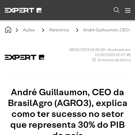
Ações
Relatórios
André Guillaumon, CEO da 
08/02/2024 18:00:00 • Atualizado em
21/02/2024 15:07:48
6 minutos de leitura
André Guillaumon, CEO da
BrasilAgro (AGRO3), explica
como ter sucesso no setor
que representa 30% do PIB