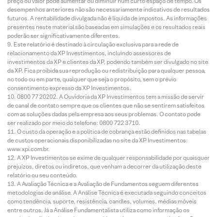
preço ou valor pode aumentar ou diminuir num curto espaço de tempo. Os
desempenhos anteriores não são necessariamente indicativos de resultados
futuros. A rentabilidade divulgada não é líquida de impostos. As informações
presentes neste material são baseadas em simulações e os resultados reais
poderão ser significativamente diferentes.
Este relatório é destinado à circulação exclusiva para a rede de
relacionamento da XP Investimentos, incluindo assessores de
investimentos da XP e clientes da XP, podendo também ser divulgado no site
da XP. Fica proibida sua reprodução ou redistribuição para qualquer pessoa,
no todo ou em parte, qualquer que seja o propósito, sem o prévio
consentimento expresso da XP Investimentos.
0800 77 20202. A Ouvidoria da XP Investimentos tem a missão de servir
de canal de contato sempre que os clientes que não se sentirem satisfeitos
com as soluções dadas pela empresa aos seus problemas. O contato pode
ser realizado por meio do telefone: 0800 722 3710.
O custo da operação e a política de cobrança estão definidos nas tabelas
de custos operacionais disponibilizadas no site da XP Investimentos:
www.xpi.com.br.
A XP Investimentos se exime de qualquer responsabilidade por quaisquer
prejuízos, diretos ou indiretos, que venham a decorrer da utilização deste
relatório ou seu conteúdo.
A Avaliação Técnica e a Avaliação de Fundamentos seguem diferentes
metodologias de análise. A Análise Técnica é executada seguindo conceitos
como tendência, suporte, resistência, candles, volumes, médias móveis
entre outros. Já a Análise Fundamentalista utiliza como informação os