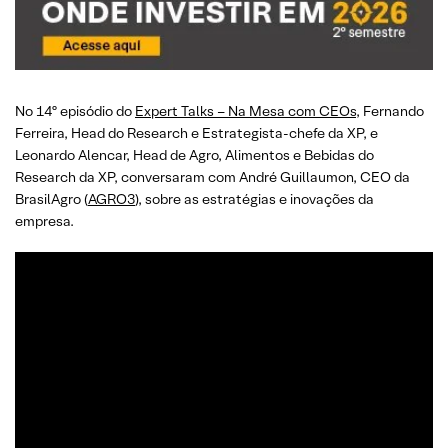
No 14º episódio do
Expert Talks – Na Mesa com CEOs
, Fernando
Ferreira, Head do Research e Estrategista-chefe da XP, e
Leonardo Alencar, Head de Agro, Alimentos e Bebidas do
Research da XP, conversaram com André Guillaumon, CEO da
BrasilAgro (
AGRO3
), sobre as estratégias e inovações da
empresa.