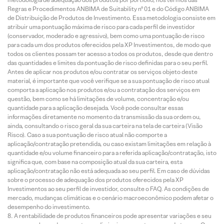
Regras e Procedimentos ANBIMA de Suitability nº 01 e do Código ANBIMA
de Distribuição de Produtos de Investimento. Essa metodologia consiste em
atribuir uma pontuação máxima de risco para cada perfil de investidor
(conservador, moderado e agressivo), bem como uma pontuação de risco
para cada um dos produtos oferecidos pela XP Investimentos, de modo que
todos os clientes possam ter acesso a todos os produtos, desde que dentro
das quantidades e limites da pontuação de risco definidas para o seu perfil.
Antes de aplicar nos produtos e/ou contratar os serviços objeto deste
material, é importante que você verifique se a sua pontuação de risco atual
comporta a aplicação nos produtos e/ou a contratação dos serviços em
questão, bem como se há limitações de volume, concentração e/ou
quantidade para a aplicação desejada. Você pode consultar essas
informações diretamente no momento da transmissão da sua ordem ou,
ainda, consultando o risco geral da sua carteira na tela de carteira (Visão
Risco). Caso a sua pontuação de risco atual não comporte a
aplicação/contratação pretendida, ou caso existam limitações em relação à
quantidade e/ou volume financeiro para a referida aplicação/contratação, isto
significa que, com base na composição atual da sua carteira, esta
aplicação/contratação não está adequada ao seu perfil. Em caso de dúvidas
sobre o processo de adequação dos produtos oferecidos pela XP
Investimentos ao seu perfil de investidor, consulte o FAQ. As condições de
mercado, mudanças climáticas e o cenário macroeconômico podem afetar o
desempenho do investimento.
A rentabilidade de produtos financeiros pode apresentar variações e seu