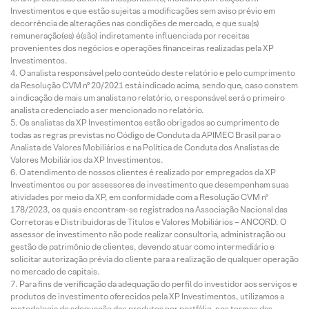
Investimentos e que estão sujeitas a modificações sem aviso prévio em
decorrência de alterações nas condições de mercado, e que sua(s)
remuneração(es) é(são) indiretamente influenciada por receitas
provenientes dos negócios e operações financeiras realizadas pela XP
Investimentos.
O analista responsável pelo conteúdo deste relatório e pelo cumprimento
da Resolução CVM nº 20/2021 está indicado acima, sendo que, caso constem
a indicação de mais um analista no relatório, o responsável será o primeiro
analista credenciado a ser mencionado no relatório.
Os analistas da XP Investimentos estão obrigados ao cumprimento de
todas as regras previstas no Código de Conduta da APIMEC Brasil para o
Analista de Valores Mobiliários e na Política de Conduta dos Analistas de
Valores Mobiliários da XP Investimentos.
O atendimento de nossos clientes é realizado por empregados da XP
Investimentos ou por assessores de investimento que desempenham suas
atividades por meio da XP, em conformidade com a Resolução CVM nº
178/2023, os quais encontram-se registrados na Associação Nacional das
Corretoras e Distribuidoras de Títulos e Valores Mobiliários – ANCORD. O
assessor de investimento não pode realizar consultoria, administração ou
gestão de patrimônio de clientes, devendo atuar como intermediário e
solicitar autorização prévia do cliente para a realização de qualquer operação
no mercado de capitais.
Para fins de verificação da adequação do perfil do investidor aos serviços e
produtos de investimento oferecidos pela XP Investimentos, utilizamos a
metodologia de adequação dos produtos por portfólio, nos termos das