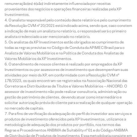
remuneração(es) é(são) indiretamente influenciada por receitas
provenientes dos negócios e operações financeiras realizadas pela XP
Investimentos.
O analista responsável pelo conteúdo deste relatório e pelo cumprimento
da Resolução CVM nº 20/2021 está indicado acima, sendo que, caso constem
a indicação de mais um analista no relatório, o responsável será o primeiro
analista credenciado a ser mencionado no relatório.
Os analistas da XP Investimentos estão obrigados ao cumprimento de
todas as regras previstas no Código de Conduta da APIMEC Brasil para o
Analista de Valores Mobiliários e na Política de Conduta dos Analistas de
Valores Mobiliários da XP Investimentos.
O atendimento de nossos clientes é realizado por empregados da XP
Investimentos ou por assessores de investimento que desempenham suas
atividades por meio da XP, em conformidade com a Resolução CVM nº
178/2023, os quais encontram-se registrados na Associação Nacional das
Corretoras e Distribuidoras de Títulos e Valores Mobiliários – ANCORD. O
assessor de investimento não pode realizar consultoria, administração ou
gestão de patrimônio de clientes, devendo atuar como intermediário e
solicitar autorização prévia do cliente para a realização de qualquer operação
no mercado de capitais.
Para fins de verificação da adequação do perfil do investidor aos serviços e
produtos de investimento oferecidos pela XP Investimentos, utilizamos a
metodologia de adequação dos produtos por portfólio, nos termos das
Regras e Procedimentos ANBIMA de Suitability nº 01 e do Código ANBIMA
de Distribuição de Produtos de Investimento. Essa metodologia consiste em