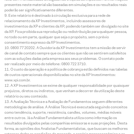
presentes neste material são baseadas em simulações e os resultados reais
poderão ser significativamente diferentes.
Este relatório é destinado à circulação exclusiva para a rede de
relacionamento da XP Investimentos, incluindo assessores de
investimentos da XP e clientes da XP, podendo também ser divulgado no site
da XP. Fica proibida sua reprodução ou redistribuição para qualquer pessoa,
no todo ou em parte, qualquer que seja o propósito, sem o prévio
consentimento expresso da XP Investimentos.
0800 77 20202. A Ouvidoria da XP Investimentos tem a missão de servir
de canal de contato sempre que os clientes que não se sentirem satisfeitos
com as soluções dadas pela empresa aos seus problemas. O contato pode
ser realizado por meio do telefone: 0800 722 3710.
O custo da operação e a política de cobrança estão definidos nas tabelas
de custos operacionais disponibilizadas no site da XP Investimentos:
www.xpi.com.br.
A XP Investimentos se exime de qualquer responsabilidade por quaisquer
prejuízos, diretos ou indiretos, que venham a decorrer da utilização deste
relatório ou seu conteúdo.
A Avaliação Técnica e a Avaliação de Fundamentos seguem diferentes
metodologias de análise. A Análise Técnica é executada seguindo conceitos
como tendência, suporte, resistência, candles, volumes, médias móveis
entre outros. Já a Análise Fundamentalista utiliza como informação os
resultados divulgados pelas companhias emissoras e suas projeções. Desta
forma, as opiniões dos Analistas Fundamentalistas, que buscam os melhores
retornos dadas as condições de mercado, o cenário macroeconômico e os