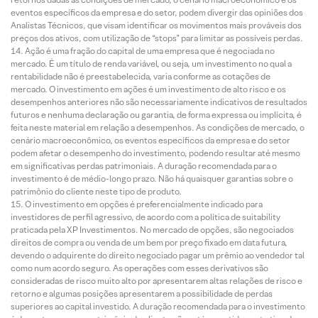
eventos específicos da empresa e do setor, podem divergir das opiniões dos
Analistas Técnicos, que visam identificar os movimentos mais prováveis dos
preços dos ativos, com utilização de “stops” para limitar as possíveis perdas.
Ação é uma fração do capital de uma empresa que é negociada no
mercado. É um título de renda variável, ou seja, um investimento no qual a
rentabilidade não é preestabelecida, varia conforme as cotações de
mercado. O investimento em ações é um investimento de alto risco e os
desempenhos anteriores não são necessariamente indicativos de resultados
futuros e nenhuma declaração ou garantia, de forma expressa ou implícita, é
feita neste material em relação a desempenhos. As condições de mercado, o
cenário macroeconômico, os eventos específicos da empresa e do setor
podem afetar o desempenho do investimento, podendo resultar até mesmo
em significativas perdas patrimoniais. A duração recomendada para o
investimento é de médio-longo prazo. Não há quaisquer garantias sobre o
patrimônio do cliente neste tipo de produto.
O investimento em opções é preferencialmente indicado para
investidores de perfil agressivo, de acordo com a política de suitability
praticada pela XP Investimentos. No mercado de opções, são negociados
direitos de compra ou venda de um bem por preço fixado em data futura,
devendo o adquirente do direito negociado pagar um prêmio ao vendedor tal
como num acordo seguro. As operações com esses derivativos são
consideradas de risco muito alto por apresentarem altas relações de risco e
retorno e algumas posições apresentarem a possibilidade de perdas
superiores ao capital investido. A duração recomendada para o investimento