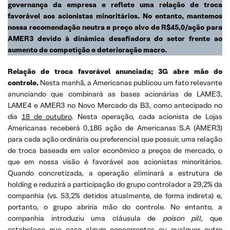
governança da empresa e reflete uma relação de troca
favorável aos acionistas minoritários. No entanto, mantemos
nossa recomendação neutra e preço alvo de R$45,0/ação para
AMER3
devido à dinâmica desafiadora do setor frente ao
aumento de competição e deterioração macro.
Relação de troca favorável anunciada; 3G abre mão do
controle.
Nesta manhã, a Americanas publicou um fato relevante
anunciando que combinará as bases acionárias de LAME3,
LAME4 e AMER3 no Novo Mercado da B3, como antecipado no
dia
18 de outubro
. Nesta operação, cada acionista de Lojas
Americanas receberá 0,186 ação de Americanas S.A (AMER3)
para cada ação ordinária ou preferencial que possuir, uma relação
de troca baseada em valor econômico a preços de mercado, o
que em nossa visão é favorável aos acionistas minoritários.
Quando concretizada, a operação eliminará a estrutura de
holding e reduzirá a participação do grupo controlador a 29,2% da
companhia (vs. 53,2% detidos atualmente, de forma indireta) e,
portanto, o grupo abriria mão do controle. No entanto, a
companhia introduziu uma cláusula de
poison pill
, que
estabelece que caso algum concorrentes ou qualquer outro