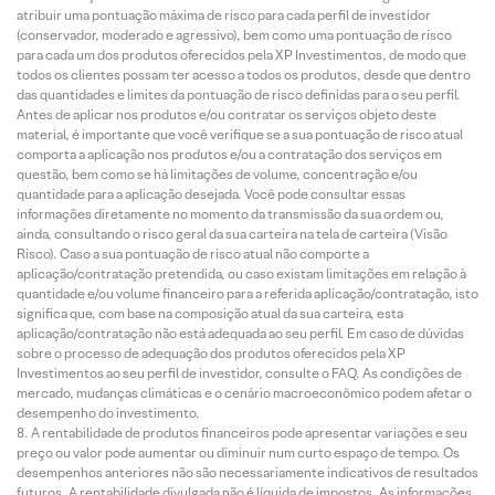
atribuir uma pontuação máxima de risco para cada perfil de investidor
(conservador, moderado e agressivo), bem como uma pontuação de risco
para cada um dos produtos oferecidos pela XP Investimentos, de modo que
todos os clientes possam ter acesso a todos os produtos, desde que dentro
das quantidades e limites da pontuação de risco definidas para o seu perfil.
Antes de aplicar nos produtos e/ou contratar os serviços objeto deste
material, é importante que você verifique se a sua pontuação de risco atual
comporta a aplicação nos produtos e/ou a contratação dos serviços em
questão, bem como se há limitações de volume, concentração e/ou
quantidade para a aplicação desejada. Você pode consultar essas
informações diretamente no momento da transmissão da sua ordem ou,
ainda, consultando o risco geral da sua carteira na tela de carteira (Visão
Risco). Caso a sua pontuação de risco atual não comporte a
aplicação/contratação pretendida, ou caso existam limitações em relação à
quantidade e/ou volume financeiro para a referida aplicação/contratação, isto
significa que, com base na composição atual da sua carteira, esta
aplicação/contratação não está adequada ao seu perfil. Em caso de dúvidas
sobre o processo de adequação dos produtos oferecidos pela XP
Investimentos ao seu perfil de investidor, consulte o FAQ. As condições de
mercado, mudanças climáticas e o cenário macroeconômico podem afetar o
desempenho do investimento.
A rentabilidade de produtos financeiros pode apresentar variações e seu
preço ou valor pode aumentar ou diminuir num curto espaço de tempo. Os
desempenhos anteriores não são necessariamente indicativos de resultados
futuros. A rentabilidade divulgada não é líquida de impostos. As informações