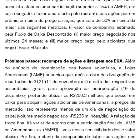
acionista alcance uma participação superior a 15% na AMER, ele
seja obrigado a fazer uma oferta pelo restante das ações por um
prêmio em cima do preço da ação, que será de 50% em cima da
maior das seguintes métricas: (i) valor da companhia estimado
pela Fluxo de Caixa Descontado; (ii) maior preço negociado nos
últimos 24 meses; e (iii) maior preço pago pelo acionista que
engatilhou a cláusula.
Próximos passos
:
recompra de ações e listagem nos EUA.
Além
do anúncio de combinação das bases acionárias, a Lojas
Americanas (LAME) anunciou que, após a data de divulgação de
resultados do 3T21 (11 de novembro) até a data das respectivas
assembleias gerais para aprovação da incorporação (10 de
dezembro), pretende utilizar os R$200,3 milhões que possui em
caixa para adquirir ações adicionais de Americanas, a preços de
mercado. Isso representa menos de um dia de negociação do
papel (volume médio negociado ~R$235 milhões/dia). A relação de
troca final irá variar de acordo com a participação final de LAME
na Americanas s.a. (AMER) – veja nossa sensibilidade desse valor
abaixo. Por fim, o plano da companhia de listar suas ações nos