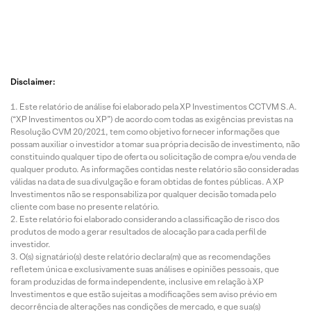
Disclaimer:
Este relatório de análise foi elaborado pela XP Investimentos CCTVM S.A.
(“XP Investimentos ou XP”) de acordo com todas as exigências previstas na
Resolução CVM 20/2021, tem como objetivo fornecer informações que
possam auxiliar o investidor a tomar sua própria decisão de investimento, não
constituindo qualquer tipo de oferta ou solicitação de compra e/ou venda de
qualquer produto. As informações contidas neste relatório são consideradas
válidas na data de sua divulgação e foram obtidas de fontes públicas. A XP
Investimentos não se responsabiliza por qualquer decisão tomada pelo
cliente com base no presente relatório.
Este relatório foi elaborado considerando a classificação de risco dos
produtos de modo a gerar resultados de alocação para cada perfil de
investidor.
O(s) signatário(s) deste relatório declara(m) que as recomendações
refletem única e exclusivamente suas análises e opiniões pessoais, que
foram produzidas de forma independente, inclusive em relação à XP
Investimentos e que estão sujeitas a modificações sem aviso prévio em
decorrência de alterações nas condições de mercado, e que sua(s)