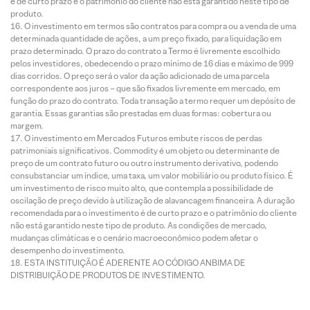
é de curto prazo e o patrimônio do cliente não está garantido neste tipo de
produto.
O investimento em termos são contratos para compra ou a venda de uma
determinada quantidade de ações, a um preço fixado, para liquidação em
prazo determinado. O prazo do contrato a Termo é livremente escolhido
pelos investidores, obedecendo o prazo mínimo de 16 dias e máximo de 999
dias corridos. O preço será o valor da ação adicionado de uma parcela
correspondente aos juros – que são fixados livremente em mercado, em
função do prazo do contrato. Toda transação a termo requer um depósito de
garantia. Essas garantias são prestadas em duas formas: cobertura ou
margem.
O investimento em Mercados Futuros embute riscos de perdas
patrimoniais significativos. Commodity é um objeto ou determinante de
preço de um contrato futuro ou outro instrumento derivativo, podendo
consubstanciar um índice, uma taxa, um valor mobiliário ou produto físico. É
um investimento de risco muito alto, que contempla a possibilidade de
oscilação de preço devido à utilização de alavancagem financeira. A duração
recomendada para o investimento é de curto prazo e o patrimônio do cliente
não está garantido neste tipo de produto. As condições de mercado,
mudanças climáticas e o cenário macroeconômico podem afetar o
desempenho do investimento.
ESTA INSTITUIÇÃO É ADERENTE AO CÓDIGO ANBIMA DE
DISTRIBUIÇÃO DE PRODUTOS DE INVESTIMENTO.