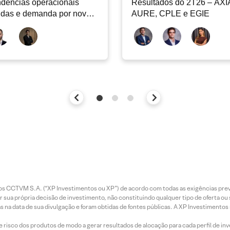
dências operacionais
Resultados do 2T26 – AXI
idas e demanda por nova
AURE, CPLE e EGIE
iclagem de ativos
entos CCTVM S.A. (“XP Investimentos ou XP”) de acordo com todas as exigências p
r sua própria decisão de investimento, não constituindo qualquer tipo de oferta ou
s na data de sua divulgação e foram obtidas de fontes públicas. A XP Investimentos
e risco dos produtos de modo a gerar resultados de alocação para cada perfil de inv