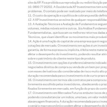
site da XP. Fica proibida sua reprodução ou redistribuição p
0800 77 20202. A Ouvidoria da XP Investimentos tem a mi
problemas. O contato pode ser realizado por meio do telefon
O custo da operação e a política de cobrança estão defini
A XP Investimentos se exime de qualquer responsabilidade
A Avaliação Técnica e a Avaliação de Fundamentos seguem
volumes, médias móveis entre outros. Já a Análise Fundament
Fundamentalistas, que buscam os melhores retornos dadas as
Técnicos, que visam identificar os movimentos mais prováveis 
Ação é uma fração do capital de uma empresa que é negoci
cotações de mercado. O investimento em ações é um investi
garantia, de forma expressa ou implícita, é feita neste ma
afetar o desempenho do investimento, podendo resultar até 
sobre o patrimônio do cliente neste tipo de produto.
O investimento em opções é preferencialmente indicado pa
negociados direitos de compra ou venda de um bem por preço
com esses derivativos são consideradas de risco muito alto p
duração recomendada para o investimento é de curto prazo e 
O investimento em termos são contratos para compra ou a
livremente escolhido pelos investidores, obedecendo o prazo
fixados livremente em mercado, em função do prazo do contr
O investimento em Mercados Futuros embute riscos de pe
podendo consubstanciar um índice, uma taxa, um valor mobiliá
alavancagem financeira. A duração recomendada para o invest
o cenário macroeconômico podem afetar o desempenho do i