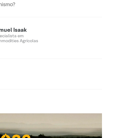
imismo?
muel Isaak
ecialista em
modities Agrícolas