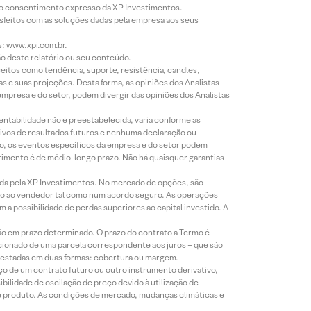
évio consentimento expresso da XP Investimentos.
isfeitos com as soluções dadas pela empresa aos seus
s: www.xpi.com.br.
ão deste relatório ou seu conteúdo.
eitos como tendência, suporte, resistência, candles,
s e suas projeções. Desta forma, as opiniões dos Analistas
presa e do setor, podem divergir das opiniões dos Analistas
entabilidade não é preestabelecida, varia conforme as
ivos de resultados futuros e nenhuma declaração ou
co, os eventos específicos da empresa e do setor podem
timento é de médio-longo prazo. Não há quaisquer garantias
icada pela XP Investimentos. No mercado de opções, são
mio ao vendedor tal como num acordo seguro. As operações
a possibilidade de perdas superiores ao capital investido. A
ão em prazo determinado. O prazo do contrato a Termo é
icionado de uma parcela correspondente aos juros – que são
prestadas em duas formas: cobertura ou margem.
o de um contrato futuro ou outro instrumento derivativo,
bilidade de oscilação de preço devido à utilização de
de produto. As condições de mercado, mudanças climáticas e