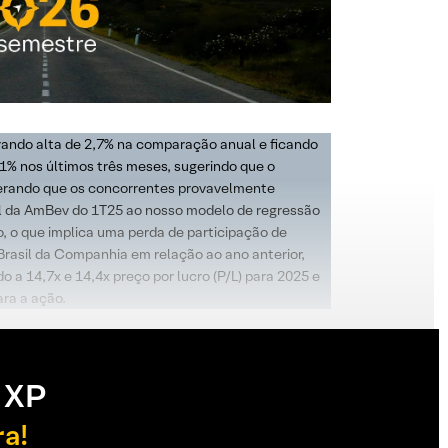
trando alta de 2,7% na comparação anual e ficando
1% nos últimos três meses, sugerindo que o
iderando que os concorrentes provavelmente
il da AmBev do 1T25 ao nosso modelo de regressão
o que implica uma perda de participação de
rasil da Companhia em relação ao ano anterior,
a 14,7x e 14,4x preço por lucro (P/L) para 2025 e
ra a ação.
 XP
ra!