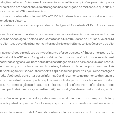
mendações refletem única e exclusivamente suas análises e opiniões pessoais, que 
aviso prévio em decorrência de alterações nas condições de mercado, e que sua(s)
realizadas pela XP Investimentos.
lo cumprimento da Resolução CVM nº 20/2021 está indicado acima, sendo que, caso 
onado no relatório.
imento de todas as regras previstas no Código de Conduta da APIMEC Brasil para o 
ados da XP Investimentos ou por assessores de investimento que desempenham sua
os na Associação Nacional das Corretoras e Distribuidoras de Títulos e Valores 
de clientes, devendo atuar como intermediário e solicitar autorização prévia do cl
idor aos serviços e produtos de investimento oferecidos pela XP Investimentos, uti
 Suitability nº 01 e do Código ANBIMA de Distribuição de Produtos de Investimen
r, moderado e agressivo), bem como uma pontuação de risco para cada um dos produ
ntro das quantidades e limites da pontuação de risco definidas para o seu perfil. A
 sua pontuação de risco atual comporta a aplicação nos produtos e/ou a contratação
jada. Você pode consultar essas informações diretamente no momento da transmissã
ação de risco atual não comporte a aplicação/contratação pretendida, ou caso exista
m base na composição atual da sua carteira, esta aplicação/contratação não está ad
 seu perfil de investidor, consulte o FAQ. As condições de mercado, mudanças cl
 variações e seu preço ou valor pode aumentar ou diminuir num curto espaço de t
 não é líquida de impostos. As informações presentes neste material são baseadas e
rede de relacionamento da XP Investimentos, incluindo assessores de investimentos