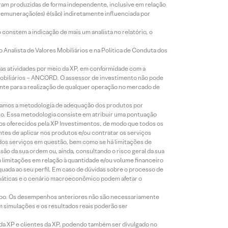
foram produzidas de forma independente, inclusive em relação
 remuneração(es) é(são) indiretamente influenciada por
constem a indicação de mais um analista no relatório, o
Analista de Valores Mobiliários e na Política de Conduta dos
s atividades por meio da XP, em conformidade com a
Mobiliários – ANCORD. O assessor de investimento não pode
iente para a realização de qualquer operação no mercado de
lizamos a metodologia de adequação dos produtos por
to. Essa metodologia consiste em atribuir uma pontuação
tos oferecidos pela XP Investimentos, de modo que todos os
ntes de aplicar nos produtos e/ou contratar os serviços
 dos serviços em questão, bem como se há limitações de
o da sua ordem ou, ainda, consultando o risco geral da sua
m limitações em relação à quantidade e/ou volume financeiro
equada ao seu perfil. Em caso de dúvidas sobre o processo de
imáticas e o cenário macroeconômico podem afetar o
empo. Os desempenhos anteriores não são necessariamente
m simulações e os resultados reais poderão ser
 da XP e clientes da XP, podendo também ser divulgado no