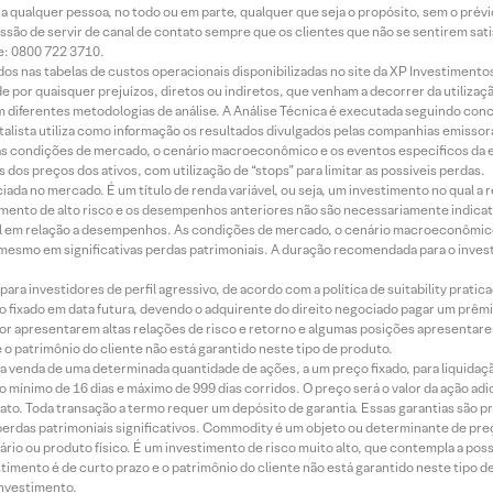
ara qualquer pessoa, no todo ou em parte, qualquer que seja o propósito, sem o pr
ssão de servir de canal de contato sempre que os clientes que não se sentirem sat
e: 0800 722 3710.
dos nas tabelas de custos operacionais disponibilizadas no site da XP Investimento
 por quaisquer prejuízos, diretos ou indiretos, que venham a decorrer da utilizaç
 diferentes metodologias de análise. A Análise Técnica é executada seguindo conc
alista utiliza como informação os resultados divulgados pelas companhias emissora
 condições de mercado, o cenário macroeconômico e os eventos específicos da em
dos preços dos ativos, com utilização de “stops” para limitar as possíveis perdas.
ada no mercado. É um título de renda variável, ou seja, um investimento no qual a r
mento de alto risco e os desempenhos anteriores não são necessariamente indicat
terial em relação a desempenhos. As condições de mercado, o cenário macroeconômi
mesmo em significativas perdas patrimoniais. A duração recomendada para o inves
ra investidores de perfil agressivo, de acordo com a política de suitability prat
 fixado em data futura, devendo o adquirente do direito negociado pagar um prê
or apresentarem altas relações de risco e retorno e algumas posições apresentarem 
o patrimônio do cliente não está garantido neste tipo de produto.
 venda de uma determinada quantidade de ações, a um preço fixado, para liquidaç
 mínimo de 16 dias e máximo de 999 dias corridos. O preço será o valor da ação ad
ato. Toda transação a termo requer um depósito de garantia. Essas garantias são 
rdas patrimoniais significativos. Commodity é um objeto ou determinante de preç
rio ou produto físico. É um investimento de risco muito alto, que contempla a possi
imento é de curto prazo e o patrimônio do cliente não está garantido neste tipo 
nvestimento.