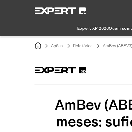
Expert XP 2026
Quem som
Ações
Relatórios
AmBev (ABEV3) 
AmBev (ABE
meses: suf