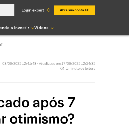
login expert
Abra sua conta XP
enda a Investir
Vídeos
o?
03/06/2025 12:41:48 • Atualizado em 17/06/2025 12:54:35
1 minuto de leitura
cado após 7
r otimismo?