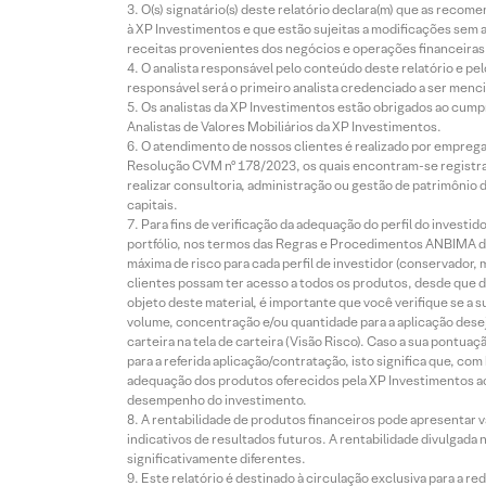
O(s) signatário(s) deste relatório declara(m) que as reco
à XP Investimentos e que estão sujeitas a modificações sem 
receitas provenientes dos negócios e operações financeiras 
O analista responsável pelo conteúdo deste relatório e pe
responsável será o primeiro analista credenciado a ser menci
Os analistas da XP Investimentos estão obrigados ao cumpr
Analistas de Valores Mobiliários da XP Investimentos.
O atendimento de nossos clientes é realizado por empreg
Resolução CVM nº 178/2023, os quais encontram-se registrad
realizar consultoria, administração ou gestão de patrimônio 
capitais.
Para fins de verificação da adequação do perfil do invest
portfólio, nos termos das Regras e Procedimentos ANBIMA de
máxima de risco para cada perfil de investidor (conservado
clientes possam ter acesso a todos os produtos, desde que de
objeto deste material, é importante que você verifique se a
volume, concentração e/ou quantidade para a aplicação dese
carteira na tela de carteira (Visão Risco). Caso a sua pontu
para a referida aplicação/contratação, isto significa que, co
adequação dos produtos oferecidos pela XP Investimentos ao
desempenho do investimento.
A rentabilidade de produtos financeiros pode apresentar
indicativos de resultados futuros. A rentabilidade divulgada
significativamente diferentes.
Este relatório é destinado à circulação exclusiva para a 