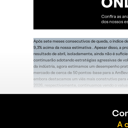
Após sete meses consecutivos de queda, o índice de
9,3% acima da nossa estimativa . Apesar disso, a p
resultado de abril, isoladamente, ainda não é sufi
continuarão adotando estratégias agressivas de vo
da indústria, agora estimamos um desempenho prat
mercado de cerca de 50 pontos-base para a AmBev.
embora destacamos um viés mais construtivo para e
2026, respectivamente, continuamos vendo o valua
Con
A 