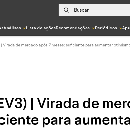
Buscar
os
Análises
Lista de ações
Recomendações
Periódicos
Apr
| Virada de mercado após 7 meses: suficiente para aumentar otimism
V3) | Virada de mer
iciente para aumenta