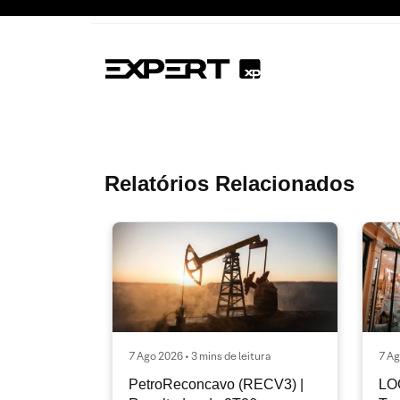
Relatórios Relacionados
7 Ago 2026 • 3 mins de leitura
7 Ag
PetroReconcavo (RECV3) |
LO