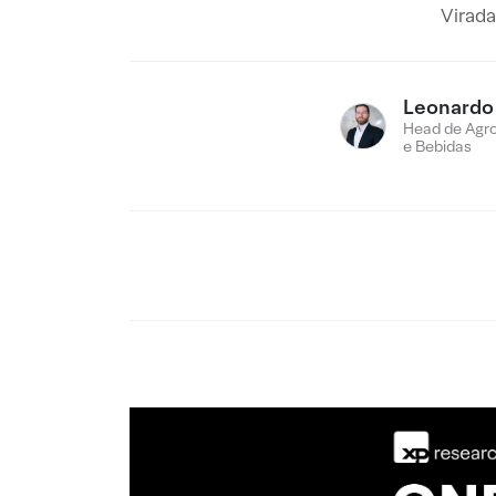
Virada
Leonardo
Head de Agro
e Bebidas