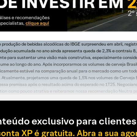
 produção de bebidas alcoólicas do IBGE surpreendeu em abril, regis
rodução acumulada no ano ainda apresenta queda de 2,3% e contraiu 8,
ciente para sustentar uma visão mais construtiva, especialmente cons
lume ao longo do ano. Após incorporarmos os volumes de cerveja Bras
icamente estável na comparação anual para o mercado como um todo, 
 Atualmente, projetamos uma queda de 1,5% nos volumes de Cerveja B
ssa premissa após o resultado acima do esperado no 1T25. Negociando 
tion como pouco atrativa e reiteramos nossa recomendação Neutra pa
teúdo exclusivo para clientes
conta XP é gratuita. Abra a sua ago