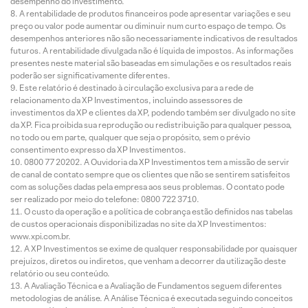
desempenho do investimento.
A rentabilidade de produtos financeiros pode apresentar variações e seu
preço ou valor pode aumentar ou diminuir num curto espaço de tempo. Os
desempenhos anteriores não são necessariamente indicativos de resultados
futuros. A rentabilidade divulgada não é líquida de impostos. As informações
presentes neste material são baseadas em simulações e os resultados reais
poderão ser significativamente diferentes.
Este relatório é destinado à circulação exclusiva para a rede de
relacionamento da XP Investimentos, incluindo assessores de
investimentos da XP e clientes da XP, podendo também ser divulgado no site
da XP. Fica proibida sua reprodução ou redistribuição para qualquer pessoa,
no todo ou em parte, qualquer que seja o propósito, sem o prévio
consentimento expresso da XP Investimentos.
0800 77 20202. A Ouvidoria da XP Investimentos tem a missão de servir
de canal de contato sempre que os clientes que não se sentirem satisfeitos
com as soluções dadas pela empresa aos seus problemas. O contato pode
ser realizado por meio do telefone: 0800 722 3710.
O custo da operação e a política de cobrança estão definidos nas tabelas
de custos operacionais disponibilizadas no site da XP Investimentos:
www.xpi.com.br.
A XP Investimentos se exime de qualquer responsabilidade por quaisquer
prejuízos, diretos ou indiretos, que venham a decorrer da utilização deste
relatório ou seu conteúdo.
A Avaliação Técnica e a Avaliação de Fundamentos seguem diferentes
metodologias de análise. A Análise Técnica é executada seguindo conceitos