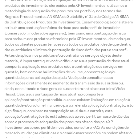
produtos de investimento oferecidos pela XP Investimentos, utilizamos a
metodologia de adequação dos produtos por portfólio, nos termos das
Regras e Procedimentos ANBIMA de Suitability nº 01 e do Código ANBIMA
de Distribuição de Produtos de Investimento. Essa metodologia consiste em
atribuir uma pontuação máxima de risco para cada perfil de investidor
(conservador, moderado e agressivo), bem como uma pontuação de risco
para cada um dos produtos oferecidos pela XP Investimentos, de modo que
todos os clientes possam ter acesso a todos os produtos, desde que dentro
das quantidades e limites da pontuação de risco definidas para o seu perfil.
Antes de aplicar nos produtos e/ou contratar os serviços objeto deste
material, é importante que você verifique se a sua pontuação de risco atual
comporta a aplicação nos produtos e/ou a contratação dos serviços em
questão, bem como se há limitações de volume, concentração e/ou
quantidade para a aplicação desejada. Você pode consultar essas
informações diretamente no momento da transmissão da sua ordem ou,
ainda, consultando o risco geral da sua carteira na tela de carteira (Visão
Risco). Caso a sua pontuação de risco atual não comporte a
aplicação/contratação pretendida, ou caso existam limitações em relação à
quantidade e/ou volume financeiro para a referida aplicação/contratação, isto
significa que, com base na composição atual da sua carteira, esta
aplicação/contratação não está adequada ao seu perfil. Em caso de dúvidas
sobre o processo de adequação dos produtos oferecidos pela XP
Investimentos ao seu perfil de investidor, consulte o FAQ. As condições de
mercado, mudanças climáticas e o cenário macroeconômico podem afetar o