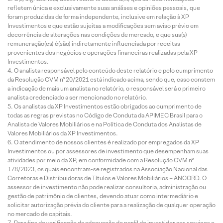
refletem única e exclusivamente suas análises e opiniões pessoais, que
foram produzidas de forma independente, inclusive em relação à XP
Investimentos e que estão sujeitas a modificações sem aviso prévio em
decorrência de alterações nas condições de mercado, e que sua(s)
remuneração(es) é(são) indiretamente influenciada por receitas
provenientes dos negócios e operações financeiras realizadas pela XP
Investimentos.
O analista responsável pelo conteúdo deste relatório e pelo cumprimento
da Resolução CVM nº 20/2021 está indicado acima, sendo que, caso constem
a indicação de mais um analista no relatório, o responsável será o primeiro
analista credenciado a ser mencionado no relatório.
Os analistas da XP Investimentos estão obrigados ao cumprimento de
todas as regras previstas no Código de Conduta da APIMEC Brasil para o
Analista de Valores Mobiliários e na Política de Conduta dos Analistas de
Valores Mobiliários da XP Investimentos.
O atendimento de nossos clientes é realizado por empregados da XP
Investimentos ou por assessores de investimento que desempenham suas
atividades por meio da XP, em conformidade com a Resolução CVM nº
178/2023, os quais encontram-se registrados na Associação Nacional das
Corretoras e Distribuidoras de Títulos e Valores Mobiliários – ANCORD. O
assessor de investimento não pode realizar consultoria, administração ou
gestão de patrimônio de clientes, devendo atuar como intermediário e
solicitar autorização prévia do cliente para a realização de qualquer operação
no mercado de capitais.
Para fins de verificação da adequação do perfil do investidor aos serviços e