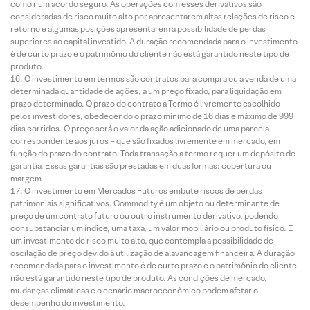
como num acordo seguro. As operações com esses derivativos são
consideradas de risco muito alto por apresentarem altas relações de risco e
retorno e algumas posições apresentarem a possibilidade de perdas
superiores ao capital investido. A duração recomendada para o investimento
é de curto prazo e o patrimônio do cliente não está garantido neste tipo de
produto.
O investimento em termos são contratos para compra ou a venda de uma
determinada quantidade de ações, a um preço fixado, para liquidação em
prazo determinado. O prazo do contrato a Termo é livremente escolhido
pelos investidores, obedecendo o prazo mínimo de 16 dias e máximo de 999
dias corridos. O preço será o valor da ação adicionado de uma parcela
correspondente aos juros – que são fixados livremente em mercado, em
função do prazo do contrato. Toda transação a termo requer um depósito de
garantia. Essas garantias são prestadas em duas formas: cobertura ou
margem.
O investimento em Mercados Futuros embute riscos de perdas
patrimoniais significativos. Commodity é um objeto ou determinante de
preço de um contrato futuro ou outro instrumento derivativo, podendo
consubstanciar um índice, uma taxa, um valor mobiliário ou produto físico. É
um investimento de risco muito alto, que contempla a possibilidade de
oscilação de preço devido à utilização de alavancagem financeira. A duração
recomendada para o investimento é de curto prazo e o patrimônio do cliente
não está garantido neste tipo de produto. As condições de mercado,
mudanças climáticas e o cenário macroeconômico podem afetar o
desempenho do investimento.