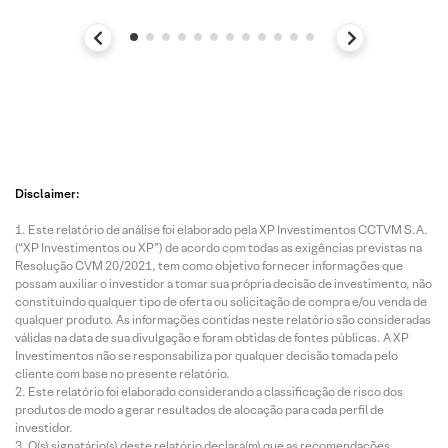
Disclaimer:
Este relatório de análise foi elaborado pela XP Investimentos CCTVM S.A.
(“XP Investimentos ou XP”) de acordo com todas as exigências previstas na
Resolução CVM 20/2021, tem como objetivo fornecer informações que
possam auxiliar o investidor a tomar sua própria decisão de investimento, não
constituindo qualquer tipo de oferta ou solicitação de compra e/ou venda de
qualquer produto. As informações contidas neste relatório são consideradas
válidas na data de sua divulgação e foram obtidas de fontes públicas. A XP
Investimentos não se responsabiliza por qualquer decisão tomada pelo
cliente com base no presente relatório.
Este relatório foi elaborado considerando a classificação de risco dos
produtos de modo a gerar resultados de alocação para cada perfil de
investidor.
O(s) signatário(s) deste relatório declara(m) que as recomendações