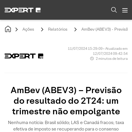
Ações
Relatórios
AmBev (ABEV3) - Previsão 
11/07/2024 15:29:09 • Atualizado em
12/07/2024 09:42:54
2 minutos de leitura
AmBev (ABEV3) – Previsão
do resultado do 2T24: um
trimestre não empolgante
Nenhuma notícia: Brasil sólido; LAS e Canadá fracos; taxa
efetiva de imposto se recuperando para o consenso