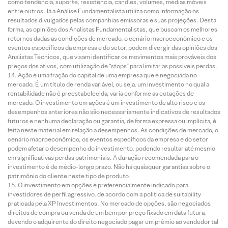
como tendência, suporte, resistência, candles, volumes, médias móveis
entre outros. Já a Análise Fundamentalista utiliza como informação os
resultados divulgados pelas companhias emissoras e suas projeções. Desta
forma, as opiniões dos Analistas Fundamentalistas, que buscam os melhores
retornos dadas as condições de mercado, o cenário macroeconômico e os
eventos específicos da empresa e do setor, podem divergir das opiniões dos
Analistas Técnicos, que visam identificar os movimentos mais prováveis dos
preços dos ativos, com utilização de “stops” para limitar as possíveis perdas.
Ação é uma fração do capital de uma empresa que é negociada no
mercado. É um título de renda variável, ou seja, um investimento no qual a
rentabilidade não é preestabelecida, varia conforme as cotações de
mercado. O investimento em ações é um investimento de alto risco e os
desempenhos anteriores não são necessariamente indicativos de resultados
futuros e nenhuma declaração ou garantia, de forma expressa ou implícita, é
feita neste material em relação a desempenhos. As condições de mercado, o
cenário macroeconômico, os eventos específicos da empresa e do setor
podem afetar o desempenho do investimento, podendo resultar até mesmo
em significativas perdas patrimoniais. A duração recomendada para o
investimento é de médio-longo prazo. Não há quaisquer garantias sobre o
patrimônio do cliente neste tipo de produto.
O investimento em opções é preferencialmente indicado para
investidores de perfil agressivo, de acordo com a política de suitability
praticada pela XP Investimentos. No mercado de opções, são negociados
direitos de compra ou venda de um bem por preço fixado em data futura,
devendo o adquirente do direito negociado pagar um prêmio ao vendedor tal