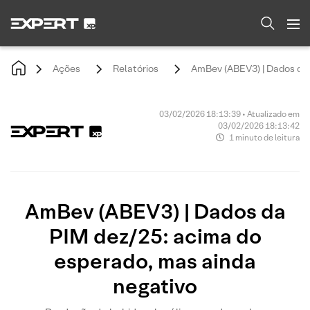
Ações
Relatórios
AmBev (ABEV3) | Dados da 
03/02/2026 18:13:39 • Atualizado em
03/02/2026 18:13:42
1 minuto de leitura
AmBev (ABEV3) | Dados da
PIM dez/25: acima do
esperado, mas ainda
negativo