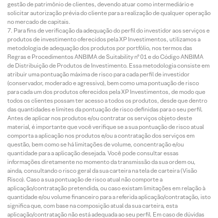
gestão de patrimônio de clientes, devendo atuar como intermediário e
solicitar autorização prévia do cliente para a realização de qualquer operação
no mercado de capitais.
Para fins de verificação da adequação do perfil do investidor aos serviços e
produtos de investimento oferecidos pela XP Investimentos, utilizamos a
metodologia de adequação dos produtos por portfólio, nos termos das
Regras e Procedimentos ANBIMA de Suitability nº 01 e do Código ANBIMA
de Distribuição de Produtos de Investimento. Essa metodologia consiste em
atribuir uma pontuação máxima de risco para cada perfil de investidor
(conservador, moderado e agressivo), bem como uma pontuação de risco
para cada um dos produtos oferecidos pela XP Investimentos, de modo que
todos os clientes possam ter acesso a todos os produtos, desde que dentro
das quantidades e limites da pontuação de risco definidas para o seu perfil.
Antes de aplicar nos produtos e/ou contratar os serviços objeto deste
material, é importante que você verifique se a sua pontuação de risco atual
comporta a aplicação nos produtos e/ou a contratação dos serviços em
questão, bem como se há limitações de volume, concentração e/ou
quantidade para a aplicação desejada. Você pode consultar essas
informações diretamente no momento da transmissão da sua ordem ou,
ainda, consultando o risco geral da sua carteira na tela de carteira (Visão
Risco). Caso a sua pontuação de risco atual não comporte a
aplicação/contratação pretendida, ou caso existam limitações em relação à
quantidade e/ou volume financeiro para a referida aplicação/contratação, isto
significa que, com base na composição atual da sua carteira, esta
aplicação/contratação não está adequada ao seu perfil. Em caso de dúvidas