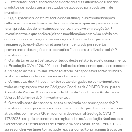
Este relatório foi elaborado considerando a classificação de risco dos
produtos de modo a gerar resultados de alocação para cada perfil de
investidor.
O(s) signatário(s) deste relatório declara(m) que as recomendações
refletem única e exclusivamente suas análises e opiniões pessoais, que
foram produzidas de forma independente, inclusive em relação à XP
Investimentos e que estão sujeitas a modificações sem aviso prévio em
decorrência de alterações nas condições de mercado, e que sua(s)
remuneração(es) é(são) indiretamente influenciada por receitas
provenientes dos negócios e operações financeiras realizadas pela XP
Investimentos.
O analista responsável pelo conteúdo deste relatório e pelo cumprimento
da Resolução CVM nº 20/2021 está indicado acima, sendo que, caso constem
a indicação de mais um analista no relatório, o responsável será o primeiro
analista credenciado a ser mencionado no relatório.
Os analistas da XP Investimentos estão obrigados ao cumprimento de
todas as regras previstas no Código de Conduta da APIMEC Brasil para o
Analista de Valores Mobiliários e na Política de Conduta dos Analistas de
Valores Mobiliários da XP Investimentos.
O atendimento de nossos clientes é realizado por empregados da XP
Investimentos ou por assessores de investimento que desempenham suas
atividades por meio da XP, em conformidade com a Resolução CVM nº
178/2023, os quais encontram-se registrados na Associação Nacional das
Corretoras e Distribuidoras de Títulos e Valores Mobiliários – ANCORD. O
assessor de investimento não pode realizar consultoria, administração ou