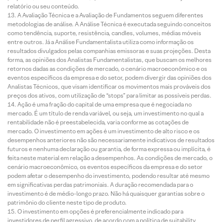
relatório ou seu conteúdo.
A Avaliação Técnica e a Avaliação de Fundamentos seguem diferentes
metodologias de análise. A Análise Técnica é executada seguindo conceitos
como tendência, suporte, resistência, candles, volumes, médias móveis
entre outros. Já a Análise Fundamentalista utiliza como informação os
resultados divulgados pelas companhias emissoras e suas projeções. Desta
forma, as opiniões dos Analistas Fundamentalistas, que buscam os melhores
retornos dadas as condições de mercado, o cenário macroeconômico e os
eventos específicos da empresa e do setor, podem divergir das opiniões dos
Analistas Técnicos, que visam identificar os movimentos mais prováveis dos
preços dos ativos, com utilização de “stops” para limitar as possíveis perdas.
Ação é uma fração do capital de uma empresa que é negociada no
mercado. É um título de renda variável, ou seja, um investimento no qual a
rentabilidade não é preestabelecida, varia conforme as cotações de
mercado. O investimento em ações é um investimento de alto risco e os
desempenhos anteriores não são necessariamente indicativos de resultados
futuros e nenhuma declaração ou garantia, de forma expressa ou implícita, é
feita neste material em relação a desempenhos. As condições de mercado, o
cenário macroeconômico, os eventos específicos da empresa e do setor
podem afetar o desempenho do investimento, podendo resultar até mesmo
em significativas perdas patrimoniais. A duração recomendada para o
investimento é de médio-longo prazo. Não há quaisquer garantias sobre o
patrimônio do cliente neste tipo de produto.
O investimento em opções é preferencialmente indicado para
investidores de perfil agressivo, de acordo com a política de suitability