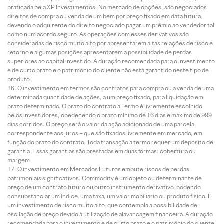
praticada pela XP Investimentos. No mercado de opções, são negociados
direitos de compra ou venda de um bem por preço fixado em data futura,
devendo o adquirente do direito negociado pagar um prêmio ao vendedor tal
como num acordo seguro. As operações com esses derivativos são
consideradas de risco muito alto por apresentarem altas relações de risco e
retorno e algumas posições apresentarem a possibilidade de perdas
superiores ao capital investido. A duração recomendada para o investimento
é de curto prazo e o patrimônio do cliente não está garantido neste tipo de
produto.
O investimento em termos são contratos para compra ou a venda de uma
determinada quantidade de ações, a um preço fixado, para liquidação em
prazo determinado. O prazo do contrato a Termo é livremente escolhido
pelos investidores, obedecendo o prazo mínimo de 16 dias e máximo de 999
dias corridos. O preço será o valor da ação adicionado de uma parcela
correspondente aos juros – que são fixados livremente em mercado, em
função do prazo do contrato. Toda transação a termo requer um depósito de
garantia. Essas garantias são prestadas em duas formas: cobertura ou
margem.
O investimento em Mercados Futuros embute riscos de perdas
patrimoniais significativos. Commodity é um objeto ou determinante de
preço de um contrato futuro ou outro instrumento derivativo, podendo
consubstanciar um índice, uma taxa, um valor mobiliário ou produto físico. É
um investimento de risco muito alto, que contempla a possibilidade de
oscilação de preço devido à utilização de alavancagem financeira. A duração
recomendada para o investimento é de curto prazo e o patrimônio do cliente