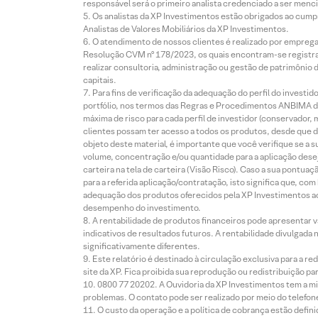
responsável será o primeiro analista credenciado a ser menci
Os analistas da XP Investimentos estão obrigados ao cumpr
Analistas de Valores Mobiliários da XP Investimentos.
O atendimento de nossos clientes é realizado por empreg
Resolução CVM nº 178/2023, os quais encontram-se registrad
realizar consultoria, administração ou gestão de patrimônio 
capitais.
Para fins de verificação da adequação do perfil do invest
portfólio, nos termos das Regras e Procedimentos ANBIMA de
máxima de risco para cada perfil de investidor (conservado
clientes possam ter acesso a todos os produtos, desde que de
objeto deste material, é importante que você verifique se a
volume, concentração e/ou quantidade para a aplicação dese
carteira na tela de carteira (Visão Risco). Caso a sua pontu
para a referida aplicação/contratação, isto significa que, co
adequação dos produtos oferecidos pela XP Investimentos ao
desempenho do investimento.
A rentabilidade de produtos financeiros pode apresentar
indicativos de resultados futuros. A rentabilidade divulgada
significativamente diferentes.
Este relatório é destinado à circulação exclusiva para a 
site da XP. Fica proibida sua reprodução ou redistribuição p
0800 77 20202. A Ouvidoria da XP Investimentos tem a mi
problemas. O contato pode ser realizado por meio do telefon
O custo da operação e a política de cobrança estão defini