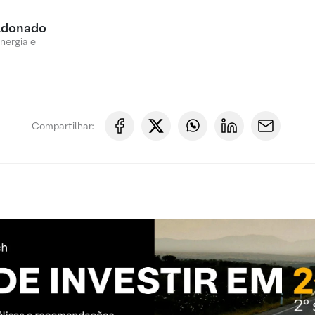
ldonado
nergia e
Compartilhar: