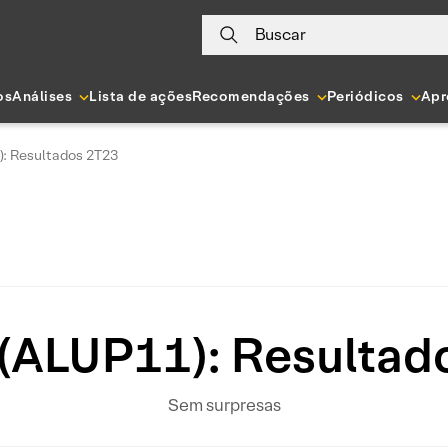
Buscar
os
Análises
Lista de ações
Recomendações
Periódicos
Apr
): Resultados 2T23
 (ALUP11): Resultad
Sem surpresas