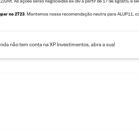
12/unit. As ações serão negociadas ex-div a partir de 17 de agosto, e 
upar no 2T23
. Mantemos nossa recomendação neutra para ALUP11, com
inda não tem conta na XP Investimentos, abra a sua!