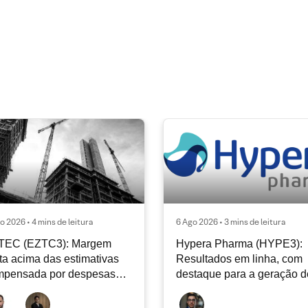
o 2026 • 4 mins de leitura
6 Ago 2026 • 3 mins de leitura
TEC (EZTC3): Margem
Hypera Pharma (HYPE3):
ta acima das estimativas
Resultados em linha, com
mpensada por despesas
destaque para a geração d
racionais mais fracas
caixa