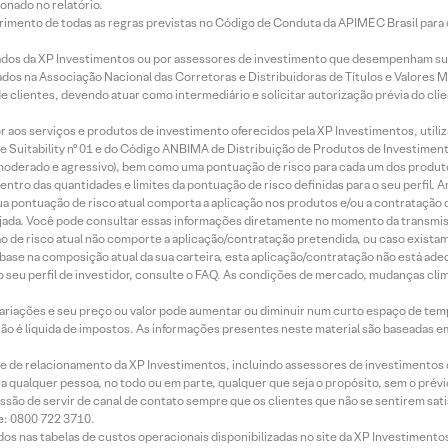
onado no relatório.
imento de todas as regras previstas no Código de Conduta da APIMEC Brasil para o 
ados da XP Investimentos ou por assessores de investimento que desempenham sua
os na Associação Nacional das Corretoras e Distribuidoras de Títulos e Valores 
de clientes, devendo atuar como intermediário e solicitar autorização prévia do cl
idor aos serviços e produtos de investimento oferecidos pela XP Investimentos, uti
 Suitability nº 01 e do Código ANBIMA de Distribuição de Produtos de Investimen
r, moderado e agressivo), bem como uma pontuação de risco para cada um dos produ
ntro das quantidades e limites da pontuação de risco definidas para o seu perfil. A
 sua pontuação de risco atual comporta a aplicação nos produtos e/ou a contratação
jada. Você pode consultar essas informações diretamente no momento da transmissã
ação de risco atual não comporte a aplicação/contratação pretendida, ou caso exista
m base na composição atual da sua carteira, esta aplicação/contratação não está ad
 seu perfil de investidor, consulte o FAQ. As condições de mercado, mudanças cl
 variações e seu preço ou valor pode aumentar ou diminuir num curto espaço de t
 não é líquida de impostos. As informações presentes neste material são baseadas e
rede de relacionamento da XP Investimentos, incluindo assessores de investimentos
ara qualquer pessoa, no todo ou em parte, qualquer que seja o propósito, sem o pr
ssão de servir de canal de contato sempre que os clientes que não se sentirem sat
e: 0800 722 3710.
dos nas tabelas de custos operacionais disponibilizadas no site da XP Investimento