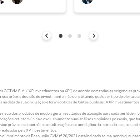
entos CCTVM S.A. (“XP Investimentos ou XP”) de acordo com todas as exigências p
r sua própria decisão de investimento, não constituindo qualquer tipo de oferta ou
s na data de sua divulgação e foram obtidas de fontes públicas. A XP Investimentos
e risco dos produtos de modo a gerar resultados de alocação para cada perfil de inv
mendações refletem única e exclusivamente suas análises e opiniões pessoais, que 
aviso prévio em decorrência de alterações nas condições de mercado, e que sua(s)
realizadas pela XP Investimentos.
lo cumprimento da Resolução CVM nº 20/2021 está indicado acima, sendo que, caso 