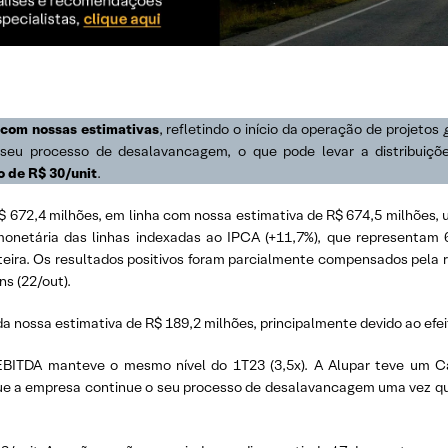
 com nossas estimativas
, refletindo o início da operação de projetos
g
seu processo de desalavancagem, o que pode levar a distribuiçõe
 de R$ 30/unit
.
$ 672,4 milhões, em linha com nossa estimativa de R$ 674,5 milhões, 
onetária das linhas indexadas ao IPCA (+11,7%), que representam 
teira. Os resultados positivos foram parcialmente compensados pela
ns (22/out).
da nossa estimativa de R$ 189,2 milhões, principalmente devido ao efei
/EBITDA manteve o mesmo nível do 1T23 (3,5x). A Alupar teve um C
ue a empresa continue o seu processo de desalavancagem uma vez que