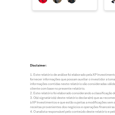
Disclaimer:
Este relatório de análise foi elaborado pela XP Investim
fornecer informações que possam auxiliar o investidor a toma
informações contidas neste relatório são consideradas válida
cliente com base no presente relatório.
Este relatório foi elaborado considerando a classificação d
O(s) signatário(s) deste relatório declara(m) que as reco
à XP Investimentos e que estão sujeitas a modificações sem 
receitas provenientes dos negócios e operações financeiras 
O analista responsável pelo conteúdo deste relatório e pe