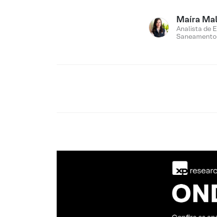
Maíra Ma
Analista de E
Saneamento