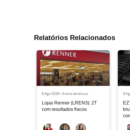
Relatórios Relacionados
6 Ago 2026 • 4 mins de leitura
6 Ag
Lojas Renner (LREN3): 2T
EZ
com resultados fracos
bru
co
ope