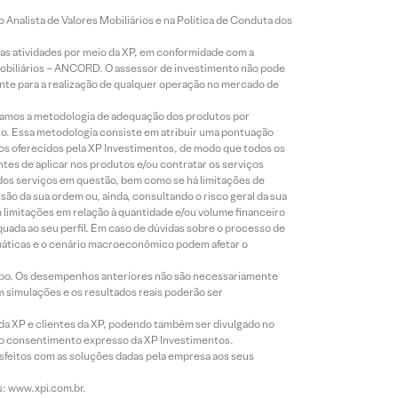
Analista de Valores Mobiliários e na Política de Conduta dos
s atividades por meio da XP, em conformidade com a
Mobiliários – ANCORD. O assessor de investimento não pode
iente para a realização de qualquer operação no mercado de
lizamos a metodologia de adequação dos produtos por
to. Essa metodologia consiste em atribuir uma pontuação
tos oferecidos pela XP Investimentos, de modo que todos os
ntes de aplicar nos produtos e/ou contratar os serviços
 dos serviços em questão, bem como se há limitações de
o da sua ordem ou, ainda, consultando o risco geral da sua
m limitações em relação à quantidade e/ou volume financeiro
equada ao seu perfil. Em caso de dúvidas sobre o processo de
imáticas e o cenário macroeconômico podem afetar o
empo. Os desempenhos anteriores não são necessariamente
m simulações e os resultados reais poderão ser
 da XP e clientes da XP, podendo também ser divulgado no
évio consentimento expresso da XP Investimentos.
isfeitos com as soluções dadas pela empresa aos seus
s: www.xpi.com.br.