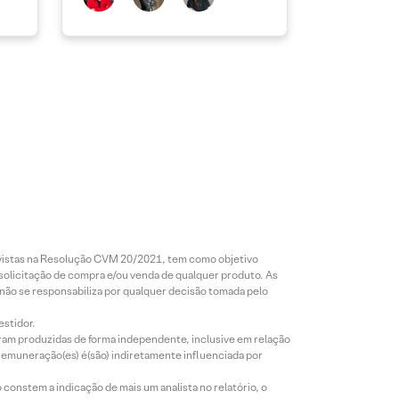
revistas na Resolução CVM 20/2021, tem como objetivo
 solicitação de compra e/ou venda de qualquer produto. As
 não se responsabiliza por qualquer decisão tomada pelo
estidor.
foram produzidas de forma independente, inclusive em relação
 remuneração(es) é(são) indiretamente influenciada por
constem a indicação de mais um analista no relatório, o