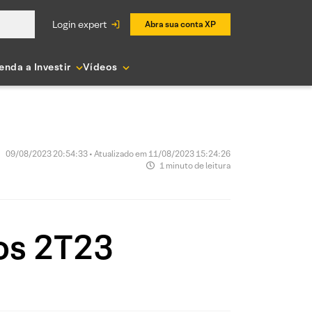
login expert
Abra sua conta XP
enda a Investir
Vídeos
09/08/2023 20:54:33 • Atualizado em 11/08/2023 15:24:26
1 minuto de leitura
os 2T23