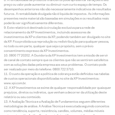
preço ou valor pode aumentar ou diminuir num curto espaço de tempo. Os
desempenhos anteriores não são necessariamente indicativos de resultados
futuros. A rentabilidade divulgada não é líquida de impostos. As informações
presentes neste material são baseadas em simulações e os resultados reais
poderão ser significativamente diferentes.
Este relatório é destinado à circulação exclusiva para a rede de
relacionamento da XP Investimentos, incluindo assessores de
investimentos da XP e clientes da XP, podendo também ser divulgado no site
da XP. Fica proibida sua reprodução ou redistribuição para qualquer pessoa,
no todo ou em parte, qualquer que seja o propósito, sem o prévio
consentimento expresso da XP Investimentos.
0800 77 20202. A Ouvidoria da XP Investimentos tem a missão de servir
de canal de contato sempre que os clientes que não se sentirem satisfeitos
com as soluções dadas pela empresa aos seus problemas. O contato pode
ser realizado por meio do telefone: 0800 722 3710.
O custo da operação e a política de cobrança estão definidos nas tabelas
de custos operacionais disponibilizadas no site da XP Investimentos:
www.xpi.com.br.
A XP Investimentos se exime de qualquer responsabilidade por quaisquer
prejuízos, diretos ou indiretos, que venham a decorrer da utilização deste
relatório ou seu conteúdo.
A Avaliação Técnica e a Avaliação de Fundamentos seguem diferentes
metodologias de análise. A Análise Técnica é executada seguindo conceitos
como tendência, suporte, resistência, candles, volumes, médias móveis