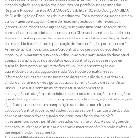
metodologia de adequação dos produtos por portfólio, nos termos das
Regras e Procedimentos ANBIMA de Suitability nº 01 e do Código ANBIMA
de Distribuição de Produtos de Investimento. Essa metodologia consiste em
atribuir uma pontuação máxima de risco para cada perfil de investidor
(conservador, moderado e agressivo), bem como uma pontuação de risco
para cada um dos produtos oferecidos pela XP Investimentos, de modo que
todos os clientes possam ter acesso a todos os produtos, desde que dentro
das quantidades e limites da pontuação de risco definidas para o seu perfil.
Antes de aplicar nos produtos e/ou contratar os serviços objeto deste
material, é importante que você verifique se a sua pontuação de risco atual
comporta a aplicação nos produtos e/ou a contratação dos serviços em
questão, bem como se há limitações de volume, concentração e/ou
quantidade para a aplicação desejada. Você pode consultar essas
informações diretamente no momento da transmissão da sua ordem ou,
ainda, consultando o risco geral da sua carteira na tela de carteira (Visão
Risco). Caso a sua pontuação de risco atual não comporte a
aplicação/contratação pretendida, ou caso existam limitações em relação à
quantidade e/ou volume financeiro para a referida aplicação/contratação, isto
significa que, com base na composição atual da sua carteira, esta
aplicação/contratação não está adequada ao seu perfil. Em caso de dúvidas
sobre o processo de adequação dos produtos oferecidos pela XP
Investimentos ao seu perfil de investidor, consulte o FAQ. As condições de
mercado, mudanças climáticas e o cenário macroeconômico podem afetar o
desempenho do investimento.
A rentabilidade de produtos financeiros pode apresentar variações e seu