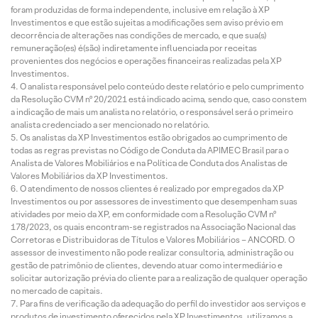
foram produzidas de forma independente, inclusive em relação à XP
Investimentos e que estão sujeitas a modificações sem aviso prévio em
decorrência de alterações nas condições de mercado, e que sua(s)
remuneração(es) é(são) indiretamente influenciada por receitas
provenientes dos negócios e operações financeiras realizadas pela XP
Investimentos.
O analista responsável pelo conteúdo deste relatório e pelo cumprimento
da Resolução CVM nº 20/2021 está indicado acima, sendo que, caso constem
a indicação de mais um analista no relatório, o responsável será o primeiro
analista credenciado a ser mencionado no relatório.
Os analistas da XP Investimentos estão obrigados ao cumprimento de
todas as regras previstas no Código de Conduta da APIMEC Brasil para o
Analista de Valores Mobiliários e na Política de Conduta dos Analistas de
Valores Mobiliários da XP Investimentos.
O atendimento de nossos clientes é realizado por empregados da XP
Investimentos ou por assessores de investimento que desempenham suas
atividades por meio da XP, em conformidade com a Resolução CVM nº
178/2023, os quais encontram-se registrados na Associação Nacional das
Corretoras e Distribuidoras de Títulos e Valores Mobiliários – ANCORD. O
assessor de investimento não pode realizar consultoria, administração ou
gestão de patrimônio de clientes, devendo atuar como intermediário e
solicitar autorização prévia do cliente para a realização de qualquer operação
no mercado de capitais.
Para fins de verificação da adequação do perfil do investidor aos serviços e
produtos de investimento oferecidos pela XP Investimentos, utilizamos a