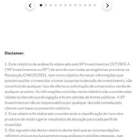
Disclaimer:
Este relatório de análise foi elaborado pela XP Investimentos CCTVM S.A.
(“XP Investimentos ou XP”) de acordo com todas as exigências previstas na
Resolução CVM 20/2021, tem como objetivo fornecer informações que
possam auxiliar o investidor a tomar sua própria decisão de investimento, não
constituindo qualquer tipo de oferta ou solicitação de compra e/ou venda de
qualquer produto. As informações contidas neste relatório são consideradas
válidas na data de sua divulgação e foram obtidas de fontes públicas. A XP
Investimentos não se responsabiliza por qualquer decisão tomada pelo
cliente com base no presente relatório.
Este relatório foi elaborado considerando a classificação de risco dos
produtos de modo a gerar resultados de alocação para cada perfil de
investidor.
O(s) signatário(s) deste relatório declara(m) que as recomendações
refletem única e exclusivamente suas análises e opiniões pessoais, que