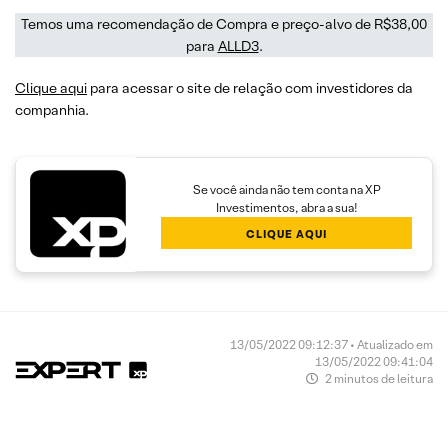
Temos uma recomendação de Compra e preço-alvo de R$38,00
para
ALLD3
.
Clique aqui
para acessar o site de relação com investidores da
companhia.
Se você ainda não tem conta na XP
Investimentos, abra a sua!
CLIQUE AQUI
13/05/2022 09:12:37 • Atualizado em
13/05/2022 09:41:04
2 minutos de leitura