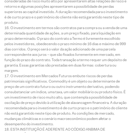
consideradas de risco muito alto por apresentarem altas relações de risco e
retorno e algumas posições apresentarem a possibilidade de perdas
superiores ao capital investido. A duração recomendada para o investimento
é de curto prazo e o patrimônio do cliente não está garantido neste tipo de
produto.
O investimento em termos são contratos para compra ou a venda de uma
determinada quantidade de ações, a um preço fixado, para liquidação em
prazo determinado. O prazo do contrato a Termo é livremente escolhido
pelos investidores, obedecendo o prazo mínimo de 16 dias e máximo de 999
dias corridos. O preço será o valor da ação adicionado de uma parcela
correspondente aos juros – que são fixados livremente em mercado, em
função do prazo do contrato. Toda transação a termo requer um depósito de
garantia. Essas garantias são prestadas em duas formas: cobertura ou
margem.
O investimento em Mercados Futuros embute riscos de perdas
patrimoniais significativos. Commodity é um objeto ou determinante de
preço de um contrato futuro ou outro instrumento derivativo, podendo
consubstanciar um índice, uma taxa, um valor mobiliário ou produto físico. É
um investimento de risco muito alto, que contempla a possibilidade de
oscilação de preço devido à utilização de alavancagem financeira. A duração
recomendada para o investimento é de curto prazo e o patrimônio do cliente
não está garantido neste tipo de produto. As condições de mercado,
mudanças climáticas e o cenário macroeconômico podem afetar o
desempenho do investimento.
ESTA INSTITUIÇÃO É ADERENTE AO CÓDIGO ANBIMA DE