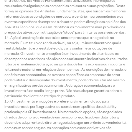
entre outros. Já a Análise Fundamentalista utiliza como informação os
resultados divulgados pelas companhias emissoras e suas projeções. Desta
forma, as opiniões dos Analistas Fundamentalistas, que buscam os melhores
retornos dadas as condições de mercado, o cenário macroeconômico e os
eventos específicos da empresa e do setor, podem divergir das opiniões dos
Analistas Técnicos, que visam identificar os movimentos mais prováveis dos
preços dos ativos, com utilização de “stops” para limitar as possíveis perdas.
Ação é uma fração do capital de uma empresa que é negociada no
mercado. É um título de renda variável, ou seja, um investimento no qual a
rentabilidade não é preestabelecida, varia conforme as cotações de
mercado. O investimento em ações é um investimento de alto risco e os
desempenhos anteriores não são necessariamente indicativos de resultados
futuros e nenhuma declaração ou garantia, de forma expressa ou implícita, é
feita neste material em relação a desempenhos. As condições de mercado, o
cenário macroeconômico, os eventos específicos da empresa e do setor
podem afetar o desempenho do investimento, podendo resultar até mesmo
em significativas perdas patrimoniais. A duração recomendada para o
investimento é de médio-longo prazo. Não há quaisquer garantias sobre o
patrimônio do cliente neste tipo de produto.
O investimento em opções é preferencialmente indicado para
investidores de perfil agressivo, de acordo com a política de suitability
praticada pela XP Investimentos. No mercado de opções, são negociados
direitos de compra ou venda de um bem por preço fixado em data futura,
devendo o adquirente do direito negociado pagar um prêmio ao vendedor tal
como num acordo seguro. As operações com esses derivativos são