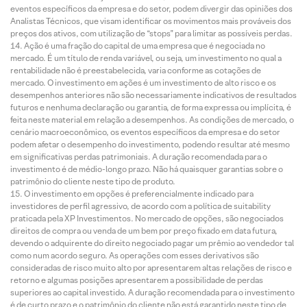
eventos específicos da empresa e do setor, podem divergir das opiniões dos
Analistas Técnicos, que visam identificar os movimentos mais prováveis dos
preços dos ativos, com utilização de “stops” para limitar as possíveis perdas.
Ação é uma fração do capital de uma empresa que é negociada no
mercado. É um título de renda variável, ou seja, um investimento no qual a
rentabilidade não é preestabelecida, varia conforme as cotações de
mercado. O investimento em ações é um investimento de alto risco e os
desempenhos anteriores não são necessariamente indicativos de resultados
futuros e nenhuma declaração ou garantia, de forma expressa ou implícita, é
feita neste material em relação a desempenhos. As condições de mercado, o
cenário macroeconômico, os eventos específicos da empresa e do setor
podem afetar o desempenho do investimento, podendo resultar até mesmo
em significativas perdas patrimoniais. A duração recomendada para o
investimento é de médio-longo prazo. Não há quaisquer garantias sobre o
patrimônio do cliente neste tipo de produto.
O investimento em opções é preferencialmente indicado para
investidores de perfil agressivo, de acordo com a política de suitability
praticada pela XP Investimentos. No mercado de opções, são negociados
direitos de compra ou venda de um bem por preço fixado em data futura,
devendo o adquirente do direito negociado pagar um prêmio ao vendedor tal
como num acordo seguro. As operações com esses derivativos são
consideradas de risco muito alto por apresentarem altas relações de risco e
retorno e algumas posições apresentarem a possibilidade de perdas
superiores ao capital investido. A duração recomendada para o investimento
é de curto prazo e o patrimônio do cliente não está garantido neste tipo de