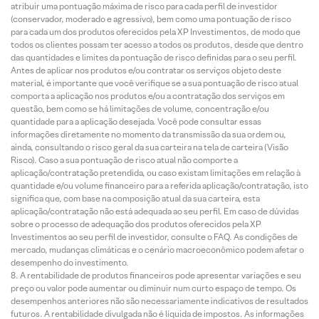
atribuir uma pontuação máxima de risco para cada perfil de investidor
(conservador, moderado e agressivo), bem como uma pontuação de risco
para cada um dos produtos oferecidos pela XP Investimentos, de modo que
todos os clientes possam ter acesso a todos os produtos, desde que dentro
das quantidades e limites da pontuação de risco definidas para o seu perfil.
Antes de aplicar nos produtos e/ou contratar os serviços objeto deste
material, é importante que você verifique se a sua pontuação de risco atual
comporta a aplicação nos produtos e/ou a contratação dos serviços em
questão, bem como se há limitações de volume, concentração e/ou
quantidade para a aplicação desejada. Você pode consultar essas
informações diretamente no momento da transmissão da sua ordem ou,
ainda, consultando o risco geral da sua carteira na tela de carteira (Visão
Risco). Caso a sua pontuação de risco atual não comporte a
aplicação/contratação pretendida, ou caso existam limitações em relação à
quantidade e/ou volume financeiro para a referida aplicação/contratação, isto
significa que, com base na composição atual da sua carteira, esta
aplicação/contratação não está adequada ao seu perfil. Em caso de dúvidas
sobre o processo de adequação dos produtos oferecidos pela XP
Investimentos ao seu perfil de investidor, consulte o FAQ. As condições de
mercado, mudanças climáticas e o cenário macroeconômico podem afetar o
desempenho do investimento.
A rentabilidade de produtos financeiros pode apresentar variações e seu
preço ou valor pode aumentar ou diminuir num curto espaço de tempo. Os
desempenhos anteriores não são necessariamente indicativos de resultados
futuros. A rentabilidade divulgada não é líquida de impostos. As informações