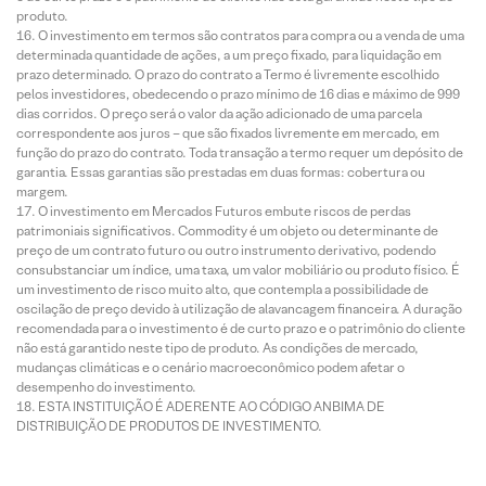
produto.
O investimento em termos são contratos para compra ou a venda de uma
determinada quantidade de ações, a um preço fixado, para liquidação em
prazo determinado. O prazo do contrato a Termo é livremente escolhido
pelos investidores, obedecendo o prazo mínimo de 16 dias e máximo de 999
dias corridos. O preço será o valor da ação adicionado de uma parcela
correspondente aos juros – que são fixados livremente em mercado, em
função do prazo do contrato. Toda transação a termo requer um depósito de
garantia. Essas garantias são prestadas em duas formas: cobertura ou
margem.
O investimento em Mercados Futuros embute riscos de perdas
patrimoniais significativos. Commodity é um objeto ou determinante de
preço de um contrato futuro ou outro instrumento derivativo, podendo
consubstanciar um índice, uma taxa, um valor mobiliário ou produto físico. É
um investimento de risco muito alto, que contempla a possibilidade de
oscilação de preço devido à utilização de alavancagem financeira. A duração
recomendada para o investimento é de curto prazo e o patrimônio do cliente
não está garantido neste tipo de produto. As condições de mercado,
mudanças climáticas e o cenário macroeconômico podem afetar o
desempenho do investimento.
ESTA INSTITUIÇÃO É ADERENTE AO CÓDIGO ANBIMA DE
DISTRIBUIÇÃO DE PRODUTOS DE INVESTIMENTO.