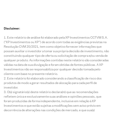
6 Ago
6 Ago
6 Ago
6 Ago
2026 • 3
2026 • 3
2026 • 3
2026 • 1
mins de
mins de
mins de
min de
leitura
leitura
leitura
leitura
Disclaimer:
Multipla
BR
Itaú
Cyrel
Este relatório de análise foi elaborado pela XP Investimentos CCTVM S.A.
n
Partner
Uniban
(CYR
(“XP Investimentos ou XP”) de acordo com todas as exigências previstas na
(MULT
s
co
3):
Resolução CVM 20/2021, tem como objetivo fornecer informações que
3):
(BRBI1
(ITUB4)
Destr
possam auxiliar o investidor a tomar sua própria decisão de investimento, não
Colhen
1):
: Ainda
ando
constituindo qualquer tipo de oferta ou solicitação de compra e/ou venda de
do os
Constru
Faz
valor
qualquer produto. As informações contidas neste relatório são consideradas
válidas na data de sua divulgação e foram obtidas de fontes públicas. A XP
benefíci
indo
Sentido
com
Investimentos não se responsabiliza por qualquer decisão tomada pelo
os dos
Hoje,
Pagar
uma
cliente com base no presente relatório.
investi
Colhen
por
venda
Este relatório foi elaborado considerando a classificação de risco dos
mentos
do
Qualida
de
produtos de modo a gerar resultados de alocação para cada perfil de
investidor.
recente
Amanh
de
ativos
O(s) signatário(s) deste relatório declara(m) que as recomendações
s
ã
de R$
refletem única e exclusivamente suas análises e opiniões pessoais, que
2,1
foram produzidas de forma independente, inclusive em relação à XP
bilhõe
Investimentos e que estão sujeitas a modificações sem aviso prévio em
decorrência de alterações nas condições de mercado, e que sua(s)