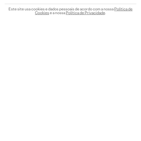
Este site usa cookies e dados pessoais de acordo com a nossa
Política de
Cookies
e a nossa
Política de Privacidade
.