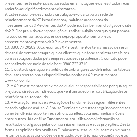
presentes neste material são baseadas em simulações e os resultados reais
poderão ser significativamente diferentes.
Este relatório é destinado à circulação exclusiva para a rede de
relacionamento da XP Investimentos, incluindo assessores de
investimentos da XP e clientes da XP, podendo também ser divulgado no site
da XP. Fica proibida sua reprodução ou redistribuição para qualquer pessoa,
no todo ou em parte, qualquer que seja o propósito, sem o prévio
consentimento expresso da XP Investimentos.
0800 77 20202. A Ouvidoria da XP Investimentos tem a missão de servir
de canal de contato sempre que os clientes que não se sentirem satisfeitos
com as soluções dadas pela empresa aos seus problemas. O contato pode
ser realizado por meio do telefone: 0800 722 3710.
O custo da operação e a política de cobrança estão definidos nas tabelas
de custos operacionais disponibilizadas no site da XP Investimentos:
www.xpi.com.br.
A XP Investimentos se exime de qualquer responsabilidade por quaisquer
prejuízos, diretos ou indiretos, que venham a decorrer da utilização deste
relatório ou seu conteúdo.
A Avaliação Técnica e a Avaliação de Fundamentos seguem diferentes
metodologias de análise. A Análise Técnica é executada seguindo conceitos
como tendência, suporte, resistência, candles, volumes, médias móveis
entre outros. Já a Análise Fundamentalista utiliza como informação os
resultados divulgados pelas companhias emissoras e suas projeções. Desta
forma, as opiniões dos Analistas Fundamentalistas, que buscam os melhores
retornos dadas as condições de mercado, o cenário macroeconômico e os