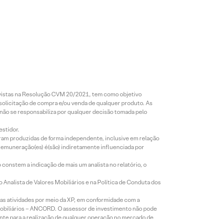
revistas na Resolução CVM 20/2021, tem como objetivo
 solicitação de compra e/ou venda de qualquer produto. As
 não se responsabiliza por qualquer decisão tomada pelo
estidor.
foram produzidas de forma independente, inclusive em relação
 remuneração(es) é(são) indiretamente influenciada por
constem a indicação de mais um analista no relatório, o
Analista de Valores Mobiliários e na Política de Conduta dos
s atividades por meio da XP, em conformidade com a
Mobiliários – ANCORD. O assessor de investimento não pode
iente para a realização de qualquer operação no mercado de