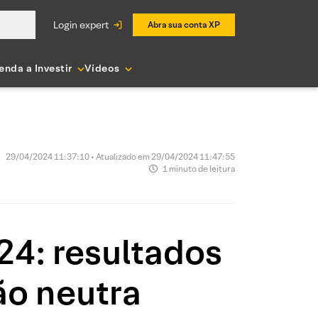
login expert
Abra sua conta XP
enda a Investir
Vídeos
a
29/04/2024 11:37:10 • Atualizado em 29/04/2024 11:47:55
1 minuto de leitura
24: resultados
ão neutra