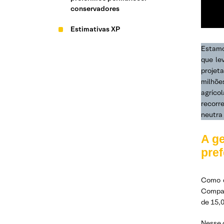
conservadores
Estimativas XP
Estamo
que le
projet
milhõe
agríco
recorr
neutra 
A ge
pre
Como d
Compan
de 15,0
Nesse 