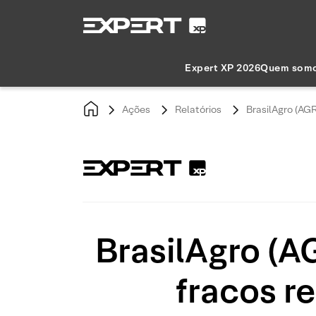
Expert XP 2026
Quem som
Ações
Relatórios
BrasilAgro (AGR
BrasilAgro (A
fracos r