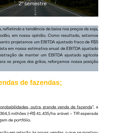
, refletindo a tendência de baixa nos preços da soja,
godão, em nossa opinião. Como resultado, estamos
nquanto projetamos um EBITDA ajustado fraco de R$5
xista em nossa estimativa anual de EBITDA ajustado
inistração de manter um EBITDA ajustado agrícola
ra os preços dos grãos, reforçamos nossa posição
vendas de fazendas;
 probabilidades, outra grande venda de fazenda
”, a
64,5 milhões (~R$ 41.435/ha arável – TIR esperada
em de portfólio.
ração em relação às novas vendas, o que se mostrou