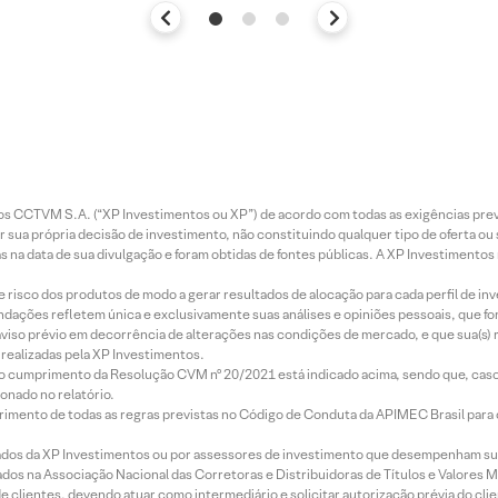
entos CCTVM S.A. (“XP Investimentos ou XP”) de acordo com todas as exigências p
r sua própria decisão de investimento, não constituindo qualquer tipo de oferta ou
s na data de sua divulgação e foram obtidas de fontes públicas. A XP Investimentos
e risco dos produtos de modo a gerar resultados de alocação para cada perfil de inv
mendações refletem única e exclusivamente suas análises e opiniões pessoais, que 
aviso prévio em decorrência de alterações nas condições de mercado, e que sua(s)
realizadas pela XP Investimentos.
lo cumprimento da Resolução CVM nº 20/2021 está indicado acima, sendo que, caso 
onado no relatório.
imento de todas as regras previstas no Código de Conduta da APIMEC Brasil para o 
ados da XP Investimentos ou por assessores de investimento que desempenham sua
os na Associação Nacional das Corretoras e Distribuidoras de Títulos e Valores 
de clientes, devendo atuar como intermediário e solicitar autorização prévia do cl