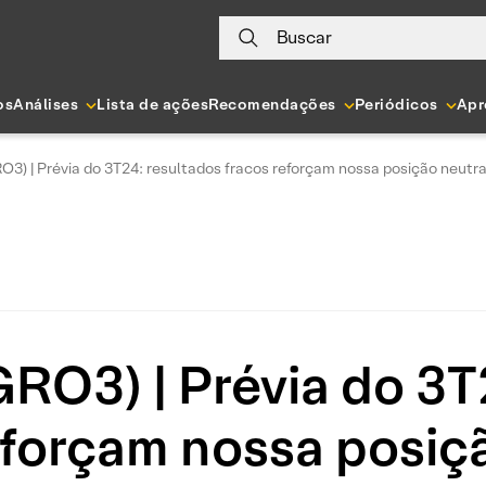
Buscar
os
Análises
Lista de ações
Recomendações
Periódicos
Apr
O3) | Prévia do 3T24: resultados fracos reforçam nossa posição neutr
GRO3) | Prévia do 3T
eforçam nossa posiç