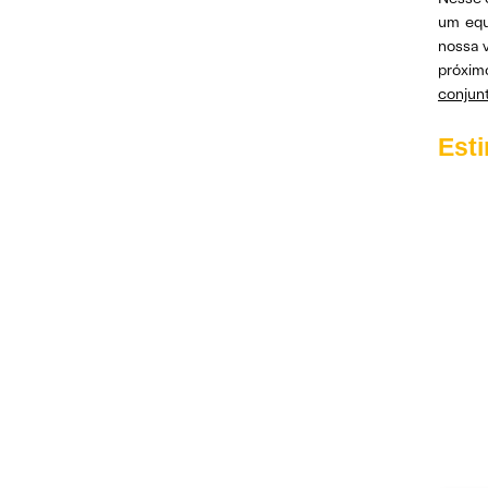
um equ
nossa 
próxim
conjun
Est