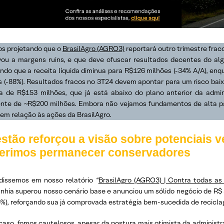
s projetando que o
BrasilAgro (AGRO3)
reportará outro trimestre fraco
vou a margens ruins, e que deve ofuscar resultados decentes do al
ando que a receita líquida diminua para R$126 milhões (-34% A/A), e
s (-88%). Resultados fracos no 3T24 devem apontar para um risco bai
la de R$153 milhões, que já está abaixo do plano anterior da adm
ente de ~R$200 milhões. Embora não vejamos fundamentos de alta pa
em relação às ações da BrasilAgro.
stão reforçou a visão sobre potenciais 
ferimos permanecer conservadores
issemos em nosso relatório “
BrasilAgro (AGRO3) | Contra todas as
hia superou nosso cenário base e anunciou um sólido negócio de R$ 3
%), reforçando sua já comprovada estratégia bem-sucedida de reciclag
caso, fomos cautelosos, apesar da postura mais otimista da administ