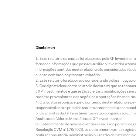
Disclaimer:
Este relatório de análise foi elaborado pela XP Investim
fornecer informações que possam auxiliar o investidor a toma
informações contidas neste relatório são consideradas válida
cliente com base no presente relatório.
Este relatório foi elaborado considerando a classificação d
O(s) signatário(s) deste relatório declara(m) que as reco
à XP Investimentos e que estão sujeitas a modificações sem 
receitas provenientes dos negócios e operações financeiras 
O analista responsável pelo conteúdo deste relatório e pe
responsável será o primeiro analista credenciado a ser menci
Os analistas da XP Investimentos estão obrigados ao cumpr
Analistas de Valores Mobiliários da XP Investimentos.
O atendimento de nossos clientes é realizado por empreg
Resolução CVM nº 178/2023, os quais encontram-se registrad
realizar consultoria, administração ou gestão de patrimônio 