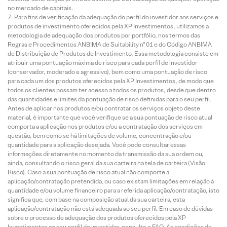
no mercado de capitais.
Para fins de verificação da adequação do perfil do investidor aos serviços e
produtos de investimento oferecidos pela XP Investimentos, utilizamos a
metodologia de adequação dos produtos por portfólio, nos termos das
Regras e Procedimentos ANBIMA de Suitability nº 01 e do Código ANBIMA
de Distribuição de Produtos de Investimento. Essa metodologia consiste em
atribuir uma pontuação máxima de risco para cada perfil de investidor
(conservador, moderado e agressivo), bem como uma pontuação de risco
para cada um dos produtos oferecidos pela XP Investimentos, de modo que
todos os clientes possam ter acesso a todos os produtos, desde que dentro
das quantidades e limites da pontuação de risco definidas para o seu perfil.
Antes de aplicar nos produtos e/ou contratar os serviços objeto deste
material, é importante que você verifique se a sua pontuação de risco atual
comporta a aplicação nos produtos e/ou a contratação dos serviços em
questão, bem como se há limitações de volume, concentração e/ou
quantidade para a aplicação desejada. Você pode consultar essas
informações diretamente no momento da transmissão da sua ordem ou,
ainda, consultando o risco geral da sua carteira na tela de carteira (Visão
Risco). Caso a sua pontuação de risco atual não comporte a
aplicação/contratação pretendida, ou caso existam limitações em relação à
quantidade e/ou volume financeiro para a referida aplicação/contratação, isto
significa que, com base na composição atual da sua carteira, esta
aplicação/contratação não está adequada ao seu perfil. Em caso de dúvidas
sobre o processo de adequação dos produtos oferecidos pela XP
Investimentos ao seu perfil de investidor, consulte o FAQ. As condições de