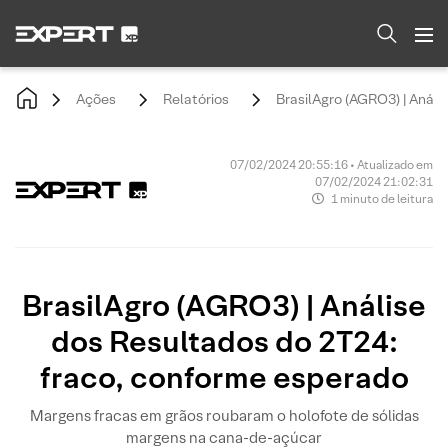
Ações
Relatórios
BrasilAgro (AGRO3) | Análi
07/02/2024 20:55:16 • Atualizado em
07/02/2024 21:02:31
1 minuto de leitura
BrasilAgro (AGRO3) | Análise
dos Resultados do 2T24:
fraco, conforme esperado
Margens fracas em grãos roubaram o holofote de sólidas
margens na cana-de-açúcar