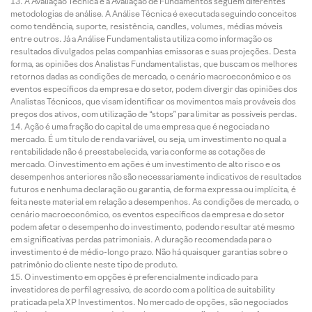
A Avaliação Técnica e a Avaliação de Fundamentos seguem diferentes
metodologias de análise. A Análise Técnica é executada seguindo conceitos
como tendência, suporte, resistência, candles, volumes, médias móveis
entre outros. Já a Análise Fundamentalista utiliza como informação os
resultados divulgados pelas companhias emissoras e suas projeções. Desta
forma, as opiniões dos Analistas Fundamentalistas, que buscam os melhores
retornos dadas as condições de mercado, o cenário macroeconômico e os
eventos específicos da empresa e do setor, podem divergir das opiniões dos
Analistas Técnicos, que visam identificar os movimentos mais prováveis dos
preços dos ativos, com utilização de “stops” para limitar as possíveis perdas.
Ação é uma fração do capital de uma empresa que é negociada no
mercado. É um título de renda variável, ou seja, um investimento no qual a
rentabilidade não é preestabelecida, varia conforme as cotações de
mercado. O investimento em ações é um investimento de alto risco e os
desempenhos anteriores não são necessariamente indicativos de resultados
futuros e nenhuma declaração ou garantia, de forma expressa ou implícita, é
feita neste material em relação a desempenhos. As condições de mercado, o
cenário macroeconômico, os eventos específicos da empresa e do setor
podem afetar o desempenho do investimento, podendo resultar até mesmo
em significativas perdas patrimoniais. A duração recomendada para o
investimento é de médio-longo prazo. Não há quaisquer garantias sobre o
patrimônio do cliente neste tipo de produto.
O investimento em opções é preferencialmente indicado para
investidores de perfil agressivo, de acordo com a política de suitability
praticada pela XP Investimentos. No mercado de opções, são negociados