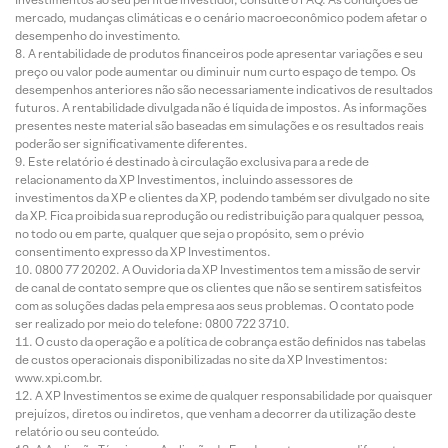
mercado, mudanças climáticas e o cenário macroeconômico podem afetar o
desempenho do investimento.
A rentabilidade de produtos financeiros pode apresentar variações e seu
preço ou valor pode aumentar ou diminuir num curto espaço de tempo. Os
desempenhos anteriores não são necessariamente indicativos de resultados
futuros. A rentabilidade divulgada não é líquida de impostos. As informações
presentes neste material são baseadas em simulações e os resultados reais
poderão ser significativamente diferentes.
Este relatório é destinado à circulação exclusiva para a rede de
relacionamento da XP Investimentos, incluindo assessores de
investimentos da XP e clientes da XP, podendo também ser divulgado no site
da XP. Fica proibida sua reprodução ou redistribuição para qualquer pessoa,
no todo ou em parte, qualquer que seja o propósito, sem o prévio
consentimento expresso da XP Investimentos.
0800 77 20202. A Ouvidoria da XP Investimentos tem a missão de servir
de canal de contato sempre que os clientes que não se sentirem satisfeitos
com as soluções dadas pela empresa aos seus problemas. O contato pode
ser realizado por meio do telefone: 0800 722 3710.
O custo da operação e a política de cobrança estão definidos nas tabelas
de custos operacionais disponibilizadas no site da XP Investimentos:
www.xpi.com.br.
A XP Investimentos se exime de qualquer responsabilidade por quaisquer
prejuízos, diretos ou indiretos, que venham a decorrer da utilização deste
relatório ou seu conteúdo.