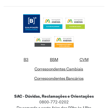
B3
BSM
CVM
Correspondentes Cambiais
Correspondentes Bancários
SAC - Dúvidas, Reclamações e Orientações
0800-772-0202
De segunda a sexta-feira das 09hs às 18hs