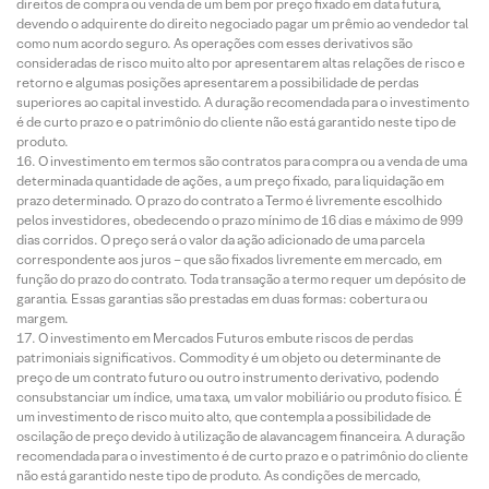
direitos de compra ou venda de um bem por preço fixado em data futura,
devendo o adquirente do direito negociado pagar um prêmio ao vendedor tal
como num acordo seguro. As operações com esses derivativos são
consideradas de risco muito alto por apresentarem altas relações de risco e
retorno e algumas posições apresentarem a possibilidade de perdas
superiores ao capital investido. A duração recomendada para o investimento
é de curto prazo e o patrimônio do cliente não está garantido neste tipo de
produto.
O investimento em termos são contratos para compra ou a venda de uma
determinada quantidade de ações, a um preço fixado, para liquidação em
prazo determinado. O prazo do contrato a Termo é livremente escolhido
pelos investidores, obedecendo o prazo mínimo de 16 dias e máximo de 999
dias corridos. O preço será o valor da ação adicionado de uma parcela
correspondente aos juros – que são fixados livremente em mercado, em
função do prazo do contrato. Toda transação a termo requer um depósito de
garantia. Essas garantias são prestadas em duas formas: cobertura ou
margem.
O investimento em Mercados Futuros embute riscos de perdas
patrimoniais significativos. Commodity é um objeto ou determinante de
preço de um contrato futuro ou outro instrumento derivativo, podendo
consubstanciar um índice, uma taxa, um valor mobiliário ou produto físico. É
um investimento de risco muito alto, que contempla a possibilidade de
oscilação de preço devido à utilização de alavancagem financeira. A duração
recomendada para o investimento é de curto prazo e o patrimônio do cliente
não está garantido neste tipo de produto. As condições de mercado,