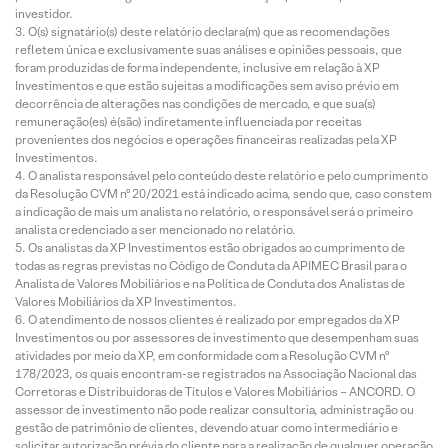
investidor.
O(s) signatário(s) deste relatório declara(m) que as recomendações
refletem única e exclusivamente suas análises e opiniões pessoais, que
foram produzidas de forma independente, inclusive em relação à XP
Investimentos e que estão sujeitas a modificações sem aviso prévio em
decorrência de alterações nas condições de mercado, e que sua(s)
remuneração(es) é(são) indiretamente influenciada por receitas
provenientes dos negócios e operações financeiras realizadas pela XP
Investimentos.
O analista responsável pelo conteúdo deste relatório e pelo cumprimento
da Resolução CVM nº 20/2021 está indicado acima, sendo que, caso constem
a indicação de mais um analista no relatório, o responsável será o primeiro
analista credenciado a ser mencionado no relatório.
Os analistas da XP Investimentos estão obrigados ao cumprimento de
todas as regras previstas no Código de Conduta da APIMEC Brasil para o
Analista de Valores Mobiliários e na Política de Conduta dos Analistas de
Valores Mobiliários da XP Investimentos.
O atendimento de nossos clientes é realizado por empregados da XP
Investimentos ou por assessores de investimento que desempenham suas
atividades por meio da XP, em conformidade com a Resolução CVM nº
178/2023, os quais encontram-se registrados na Associação Nacional das
Corretoras e Distribuidoras de Títulos e Valores Mobiliários – ANCORD. O
assessor de investimento não pode realizar consultoria, administração ou
gestão de patrimônio de clientes, devendo atuar como intermediário e
solicitar autorização prévia do cliente para a realização de qualquer operação