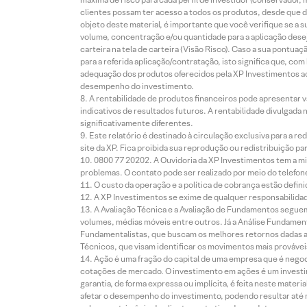
clientes possam ter acesso a todos os produtos, desde que de
objeto deste material, é importante que você verifique se a
volume, concentração e/ou quantidade para a aplicação dese
carteira na tela de carteira (Visão Risco). Caso a sua pontu
para a referida aplicação/contratação, isto significa que, co
adequação dos produtos oferecidos pela XP Investimentos ao
desempenho do investimento.
A rentabilidade de produtos financeiros pode apresentar
indicativos de resultados futuros. A rentabilidade divulgada
significativamente diferentes.
Este relatório é destinado à circulação exclusiva para a 
site da XP. Fica proibida sua reprodução ou redistribuição p
0800 77 20202. A Ouvidoria da XP Investimentos tem a mi
problemas. O contato pode ser realizado por meio do telefon
O custo da operação e a política de cobrança estão defini
A XP Investimentos se exime de qualquer responsabilidade
A Avaliação Técnica e a Avaliação de Fundamentos seguem
volumes, médias móveis entre outros. Já a Análise Fundament
Fundamentalistas, que buscam os melhores retornos dadas as
Técnicos, que visam identificar os movimentos mais prováveis 
Ação é uma fração do capital de uma empresa que é negoci
cotações de mercado. O investimento em ações é um investi
garantia, de forma expressa ou implícita, é feita neste ma
afetar o desempenho do investimento, podendo resultar até 