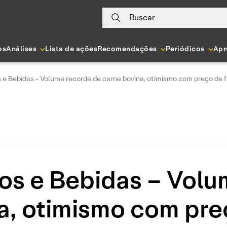
Buscar
os
Análises
Lista de ações
Recomendações
Periódicos
Apr
s e Bebidas - Volume recorde de carne bovina, otimismo com preço de 
tos e Bebidas – Volu
a, otimismo com pre