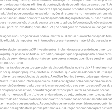
ntro das quantidades e limites da pontuação de risco definidas para o seu perfil. A
 sua pontuação de risco atual comporta a aplicação nos produtos e/ou a contratação
jada. Você pode consultar essas informações diretamente no momento da transmissã
ação de risco atual não comporte a aplicação/contratação pretendida, ou caso exista
m base na composição atual da sua carteira, esta aplicação/contratação não está ad
 seu perfil de investidor, consulte o FAQ. As condições de mercado, mudanças cl
 variações e seu preço ou valor pode aumentar ou diminuir num curto espaço de t
 não é líquida de impostos. As informações presentes neste material são baseadas e
rede de relacionamento da XP Investimentos, incluindo assessores de investimentos
ara qualquer pessoa, no todo ou em parte, qualquer que seja o propósito, sem o pr
ssão de servir de canal de contato sempre que os clientes que não se sentirem sat
e: 0800 722 3710.
dos nas tabelas de custos operacionais disponibilizadas no site da XP Investimento
 por quaisquer prejuízos, diretos ou indiretos, que venham a decorrer da utilizaç
 diferentes metodologias de análise. A Análise Técnica é executada seguindo conc
alista utiliza como informação os resultados divulgados pelas companhias emissora
 condições de mercado, o cenário macroeconômico e os eventos específicos da em
dos preços dos ativos, com utilização de “stops” para limitar as possíveis perdas.
ada no mercado. É um título de renda variável, ou seja, um investimento no qual a r
mento de alto risco e os desempenhos anteriores não são necessariamente indicat
terial em relação a desempenhos. As condições de mercado, o cenário macroeconômi
mesmo em significativas perdas patrimoniais. A duração recomendada para o inves