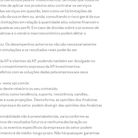
ntes de aplicar nos produtos e/ou contratar os serviços
 dos serviços em questão, bem como se há limitações de
o da sua ordem ou, ainda, consultando o risco geral da sua
m limitações em relação à quantidade e/ou volume financeiro
equada ao seu perfil. Em caso de dúvidas sobre o processo de
imáticas e o cenário macroeconômico podem afetar o
empo. Os desempenhos anteriores não são necessariamente
m simulações e os resultados reais poderão ser
 da XP e clientes da XP, podendo também ser divulgado no
évio consentimento expresso da XP Investimentos.
isfeitos com as soluções dadas pela empresa aos seus
s: www.xpi.com.br.
ão deste relatório ou seu conteúdo.
eitos como tendência, suporte, resistência, candles,
s e suas projeções. Desta forma, as opiniões dos Analistas
presa e do setor, podem divergir das opiniões dos Analistas
entabilidade não é preestabelecida, varia conforme as
ivos de resultados futuros e nenhuma declaração ou
co, os eventos específicos da empresa e do setor podem
timento é de médio-longo prazo. Não há quaisquer garantias