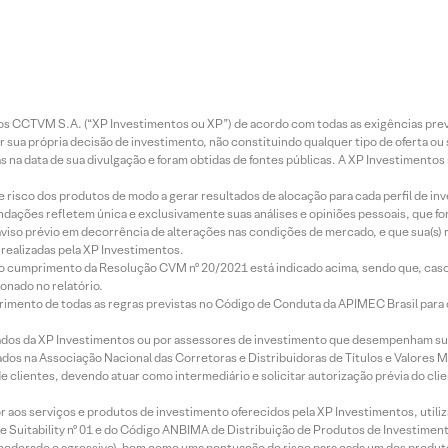
entos CCTVM S.A. (“XP Investimentos ou XP”) de acordo com todas as exigências p
r sua própria decisão de investimento, não constituindo qualquer tipo de oferta ou
s na data de sua divulgação e foram obtidas de fontes públicas. A XP Investimentos
e risco dos produtos de modo a gerar resultados de alocação para cada perfil de inv
mendações refletem única e exclusivamente suas análises e opiniões pessoais, que 
aviso prévio em decorrência de alterações nas condições de mercado, e que sua(s)
realizadas pela XP Investimentos.
lo cumprimento da Resolução CVM nº 20/2021 está indicado acima, sendo que, caso 
onado no relatório.
imento de todas as regras previstas no Código de Conduta da APIMEC Brasil para o 
ados da XP Investimentos ou por assessores de investimento que desempenham sua
os na Associação Nacional das Corretoras e Distribuidoras de Títulos e Valores 
de clientes, devendo atuar como intermediário e solicitar autorização prévia do cl
idor aos serviços e produtos de investimento oferecidos pela XP Investimentos, uti
 Suitability nº 01 e do Código ANBIMA de Distribuição de Produtos de Investimen
r, moderado e agressivo), bem como uma pontuação de risco para cada um dos produ