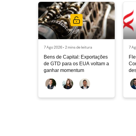
7 Ago 2026 • 2 mins de leitura
7 Ag
Bens de Capital: Exportações
Fle
de GTD para os EUA voltam a
Co
ganhar momentum
des
dev
atu