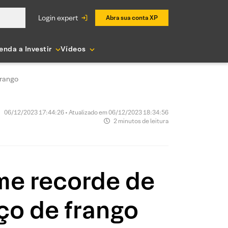
login expert
Abra sua conta XP
enda a Investir
Vídeos
frango
06/12/2023 17:44:26 • Atualizado em 06/12/2023 18:34:56
2 minutos de leitura
me recorde de
ço de frango