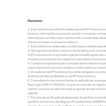
Disclaimer:
Este relatório de análise foi elaborado pela XP Investim
fornecer informações que possam auxiliar o investidor a toma
informações contidas neste relatório são consideradas válida
cliente com base no presente relatório.
Este relatório foi elaborado considerando a classificação d
O(s) signatário(s) deste relatório declara(m) que as reco
à XP Investimentos e que estão sujeitas a modificações sem 
receitas provenientes dos negócios e operações financeiras 
O analista responsável pelo conteúdo deste relatório e pe
responsável será o primeiro analista credenciado a ser menci
Os analistas da XP Investimentos estão obrigados ao cumpr
Analistas de Valores Mobiliários da XP Investimentos.
O atendimento de nossos clientes é realizado por empreg
Resolução CVM nº 178/2023, os quais encontram-se registrad
realizar consultoria, administração ou gestão de patrimônio 
capitais.
Para fins de verificação da adequação do perfil do invest
portfólio, nos termos das Regras e Procedimentos ANBIMA de
máxima de risco para cada perfil de investidor (conservado