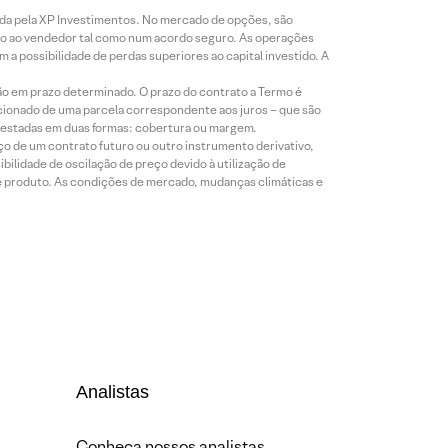
icada pela XP Investimentos. No mercado de opções, são
mio ao vendedor tal como num acordo seguro. As operações
a possibilidade de perdas superiores ao capital investido. A
ão em prazo determinado. O prazo do contrato a Termo é
icionado de uma parcela correspondente aos juros – que são
prestadas em duas formas: cobertura ou margem.
o de um contrato futuro ou outro instrumento derivativo,
bilidade de oscilação de preço devido à utilização de
de produto. As condições de mercado, mudanças climáticas e
Analistas
Conheça nossos analistas