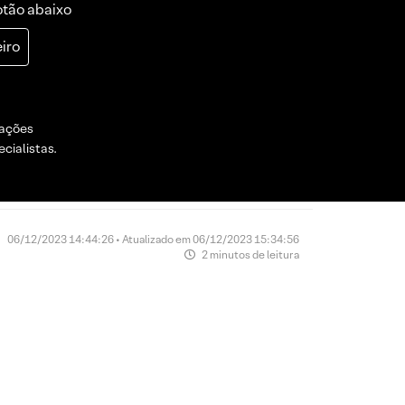
otão abaixo
iro
dações
cialistas.
06/12/2023 14:44:26 • Atualizado em 06/12/2023 15:34:56
2 minutos de leitura