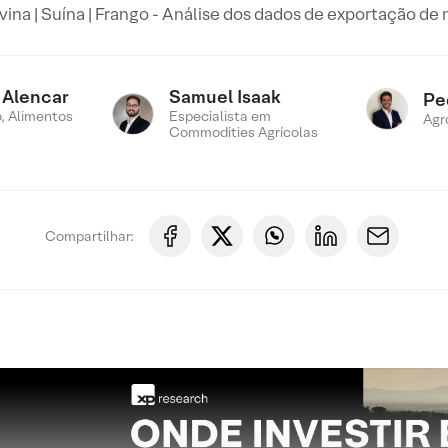
ina | Suína | Frango - Análise dos dados de exportação d
 Alencar
Samuel Isaak
Pe
, Alimentos
Especialista em
Agr
Commodities Agrícolas
Compartilhar: