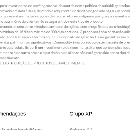
ra investidores de perfil agressivo, de acordo com a política de suitability prat
 fixado em data futura, devendo o adquirente do direito negociado pagar um prê
or apresentarem altas relações de risco e retorno e algumas posições apresentarem 
o patrimônio do cliente não está garantido neste tipo de produto.
 venda de uma determinada quantidade de ações, a um preço fixado, para liquidaç
 mínimo de 16 dias e máximo de 999 dias corridos. O preço será o valor da ação ad
ato. Toda transação a termo requer um depósito de garantia. Essas garantias são 
rdas patrimoniais significativos. Commodity é um objeto ou determinante de preç
rio ou produto físico. É um investimento de risco muito alto, que contempla a possi
imento é de curto prazo e o patrimônio do cliente não está garantido neste tipo 
nvestimento.
DE DISTRIBUIÇÃO DE PRODUTOS DE INVESTIMENTO.
mendações
Grupo XP
 Fundos Imobiliários
Sobre a XP