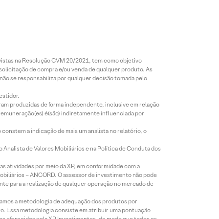
revistas na Resolução CVM 20/2021, tem como objetivo
 solicitação de compra e/ou venda de qualquer produto. As
 não se responsabiliza por qualquer decisão tomada pelo
estidor.
foram produzidas de forma independente, inclusive em relação
 remuneração(es) é(são) indiretamente influenciada por
constem a indicação de mais um analista no relatório, o
Analista de Valores Mobiliários e na Política de Conduta dos
s atividades por meio da XP, em conformidade com a
Mobiliários – ANCORD. O assessor de investimento não pode
iente para a realização de qualquer operação no mercado de
lizamos a metodologia de adequação dos produtos por
to. Essa metodologia consiste em atribuir uma pontuação
tos oferecidos pela XP Investimentos, de modo que todos os