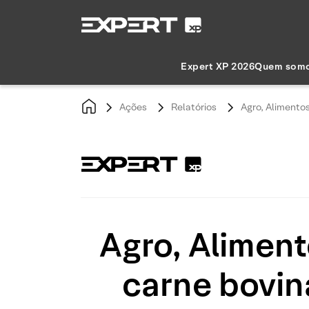
Expert XP 2026
Quem som
Ações
Relatórios
Agro, Alimento
Agro, Alimen
carne bovin