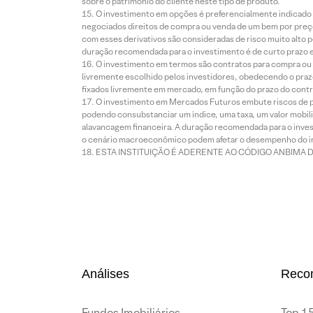
sobre o patrimônio do cliente neste tipo de produto.
O investimento em opções é preferencialmente indicado pa
negociados direitos de compra ou venda de um bem por preço
com esses derivativos são consideradas de risco muito alto p
duração recomendada para o investimento é de curto prazo e 
O investimento em termos são contratos para compra ou a
livremente escolhido pelos investidores, obedecendo o prazo
fixados livremente em mercado, em função do prazo do contr
O investimento em Mercados Futuros embute riscos de pe
podendo consubstanciar um índice, uma taxa, um valor mobiliá
alavancagem financeira. A duração recomendada para o invest
o cenário macroeconômico podem afetar o desempenho do i
ESTA INSTITUIÇÃO É ADERENTE AO CÓDIGO ANBIMA 
Análises
Reco
Fundos Imobiliários
Top 15