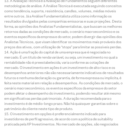
A Avaliação Técnica e a Avaliação de Fundamentos seguem diferentes
metodologias de análise. A Análise Técnica é executada seguindo conceitos
como tendência, suporte, resistência, candles, volumes, médias móveis
entre outros. Já a Análise Fundamentalista utiliza como informação os
resultados divulgados pelas companhias emissoras e suas projeções. Desta
forma, as opiniões dos Analistas Fundamentalistas, que buscam os melhores
retornos dadas as condições de mercado, o cenário macroeconômico e os
eventos específicos da empresa e do setor, podem divergir das opiniões dos
Analistas Técnicos, que visam identificar os movimentos mais prováveis dos
preços dos ativos, com utilização de “stops” para limitar as possíveis perdas.
Ação é uma fração do capital de uma empresa que é negociada no
mercado. É um título de renda variável, ou seja, um investimento no qual a
rentabilidade não é preestabelecida, varia conforme as cotações de
mercado. O investimento em ações é um investimento de alto risco e os
desempenhos anteriores não são necessariamente indicativos de resultados
futuros e nenhuma declaração ou garantia, de forma expressa ou implícita, é
feita neste material em relação a desempenhos. As condições de mercado, o
cenário macroeconômico, os eventos específicos da empresa e do setor
podem afetar o desempenho do investimento, podendo resultar até mesmo
em significativas perdas patrimoniais. A duração recomendada para o
investimento é de médio-longo prazo. Não há quaisquer garantias sobre o
patrimônio do cliente neste tipo de produto.
O investimento em opções é preferencialmente indicado para
investidores de perfil agressivo, de acordo com a política de suitability
praticada pela XP Investimentos. No mercado de opções, são negociados