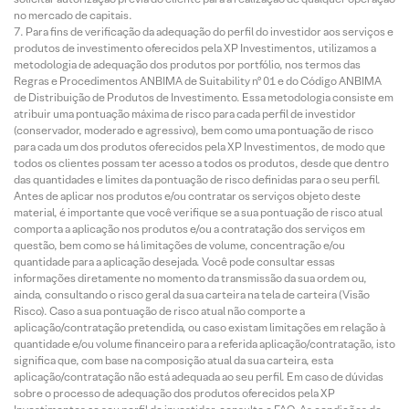
no mercado de capitais.
Para fins de verificação da adequação do perfil do investidor aos serviços e
produtos de investimento oferecidos pela XP Investimentos, utilizamos a
metodologia de adequação dos produtos por portfólio, nos termos das
Regras e Procedimentos ANBIMA de Suitability nº 01 e do Código ANBIMA
de Distribuição de Produtos de Investimento. Essa metodologia consiste em
atribuir uma pontuação máxima de risco para cada perfil de investidor
(conservador, moderado e agressivo), bem como uma pontuação de risco
para cada um dos produtos oferecidos pela XP Investimentos, de modo que
todos os clientes possam ter acesso a todos os produtos, desde que dentro
das quantidades e limites da pontuação de risco definidas para o seu perfil.
Antes de aplicar nos produtos e/ou contratar os serviços objeto deste
material, é importante que você verifique se a sua pontuação de risco atual
comporta a aplicação nos produtos e/ou a contratação dos serviços em
questão, bem como se há limitações de volume, concentração e/ou
quantidade para a aplicação desejada. Você pode consultar essas
informações diretamente no momento da transmissão da sua ordem ou,
ainda, consultando o risco geral da sua carteira na tela de carteira (Visão
Risco). Caso a sua pontuação de risco atual não comporte a
aplicação/contratação pretendida, ou caso existam limitações em relação à
quantidade e/ou volume financeiro para a referida aplicação/contratação, isto
significa que, com base na composição atual da sua carteira, esta
aplicação/contratação não está adequada ao seu perfil. Em caso de dúvidas
sobre o processo de adequação dos produtos oferecidos pela XP