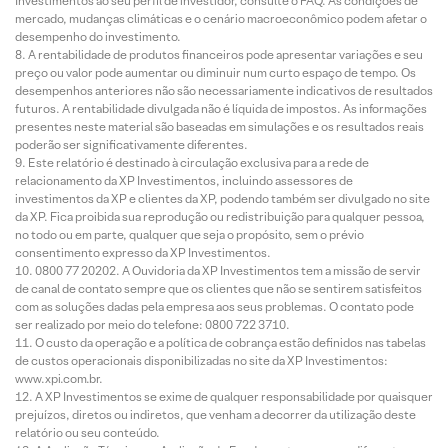
Investimentos ao seu perfil de investidor, consulte o FAQ. As condições de
mercado, mudanças climáticas e o cenário macroeconômico podem afetar o
desempenho do investimento.
A rentabilidade de produtos financeiros pode apresentar variações e seu
preço ou valor pode aumentar ou diminuir num curto espaço de tempo. Os
desempenhos anteriores não são necessariamente indicativos de resultados
futuros. A rentabilidade divulgada não é líquida de impostos. As informações
presentes neste material são baseadas em simulações e os resultados reais
poderão ser significativamente diferentes.
Este relatório é destinado à circulação exclusiva para a rede de
relacionamento da XP Investimentos, incluindo assessores de
investimentos da XP e clientes da XP, podendo também ser divulgado no site
da XP. Fica proibida sua reprodução ou redistribuição para qualquer pessoa,
no todo ou em parte, qualquer que seja o propósito, sem o prévio
consentimento expresso da XP Investimentos.
0800 77 20202. A Ouvidoria da XP Investimentos tem a missão de servir
de canal de contato sempre que os clientes que não se sentirem satisfeitos
com as soluções dadas pela empresa aos seus problemas. O contato pode
ser realizado por meio do telefone: 0800 722 3710.
O custo da operação e a política de cobrança estão definidos nas tabelas
de custos operacionais disponibilizadas no site da XP Investimentos:
www.xpi.com.br.
A XP Investimentos se exime de qualquer responsabilidade por quaisquer
prejuízos, diretos ou indiretos, que venham a decorrer da utilização deste
relatório ou seu conteúdo.