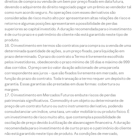
direitos de compra ou venda de um bem por preço fixado em data futura,
devendo o adquirente do direito negociado pagar um prêmio ao vendedor tal
como num acordo seguro. As operações com esses derivativos são
consideradas de risco muito alto por apresentarem altas relações de risco e
retorno e algumas posições apresentarem a possibilidade de perdas
superiores ao capital investido. A duração recomendada para o investimento
é de curto prazo e o patrimônio do cliente não está garantido neste tipo de
produto.
O investimento em termos são contratos para compra ou a venda de uma
determinada quantidade de ações, a um preço fixado, para liquidação em
prazo determinado. O prazo do contrato a Termo é livremente escolhido
pelos investidores, obedecendo o prazo mínimo de 16 dias e máximo de 999
dias corridos. O preço será o valor da ação adicionado de uma parcela
correspondente aos juros – que são fixados livremente em mercado, em
função do prazo do contrato. Toda transação a termo requer um depósito de
garantia. Essas garantias são prestadas em duas formas: cobertura ou
margem.
O investimento em Mercados Futuros embute riscos de perdas
patrimoniais significativos. Commodity é um objeto ou determinante de
preço de um contrato futuro ou outro instrumento derivativo, podendo
consubstanciar um índice, uma taxa, um valor mobiliário ou produto físico. É
um investimento de risco muito alto, que contempla a possibilidade de
oscilação de preço devido à utilização de alavancagem financeira. A duração
recomendada para o investimento é de curto prazo e o patrimônio do cliente
não está garantido neste tipo de produto. As condições de mercado,