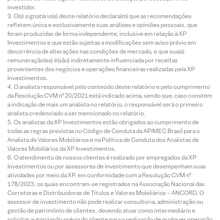
investidor.
O(s) signatário(s) deste relatório declara(m) que as recomendações
refletem única e exclusivamente suas análises e opiniões pessoais, que
foram produzidas de forma independente, inclusive em relação à XP
Investimentos e que estão sujeitas a modificações sem aviso prévio em
decorrência de alterações nas condições de mercado, e que sua(s)
remuneração(es) é(são) indiretamente influenciada por receitas
provenientes dos negócios e operações financeiras realizadas pela XP
Investimentos.
O analista responsável pelo conteúdo deste relatório e pelo cumprimento
da Resolução CVM nº 20/2021 está indicado acima, sendo que, caso constem
a indicação de mais um analista no relatório, o responsável será o primeiro
analista credenciado a ser mencionado no relatório.
Os analistas da XP Investimentos estão obrigados ao cumprimento de
todas as regras previstas no Código de Conduta da APIMEC Brasil para o
Analista de Valores Mobiliários e na Política de Conduta dos Analistas de
Valores Mobiliários da XP Investimentos.
O atendimento de nossos clientes é realizado por empregados da XP
Investimentos ou por assessores de investimento que desempenham suas
atividades por meio da XP, em conformidade com a Resolução CVM nº
178/2023, os quais encontram-se registrados na Associação Nacional das
Corretoras e Distribuidoras de Títulos e Valores Mobiliários – ANCORD. O
assessor de investimento não pode realizar consultoria, administração ou
gestão de patrimônio de clientes, devendo atuar como intermediário e
solicitar autorização prévia do cliente para a realização de qualquer operação