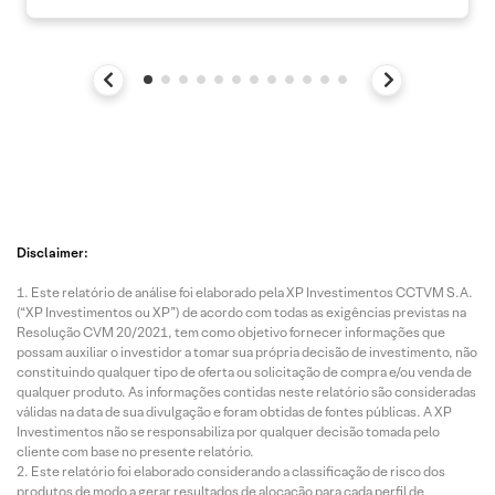
Disclaimer:
Este relatório de análise foi elaborado pela XP Investimentos CCTVM S.A.
(“XP Investimentos ou XP”) de acordo com todas as exigências previstas na
Resolução CVM 20/2021, tem como objetivo fornecer informações que
possam auxiliar o investidor a tomar sua própria decisão de investimento, não
constituindo qualquer tipo de oferta ou solicitação de compra e/ou venda de
qualquer produto. As informações contidas neste relatório são consideradas
válidas na data de sua divulgação e foram obtidas de fontes públicas. A XP
Investimentos não se responsabiliza por qualquer decisão tomada pelo
cliente com base no presente relatório.
Este relatório foi elaborado considerando a classificação de risco dos
produtos de modo a gerar resultados de alocação para cada perfil de