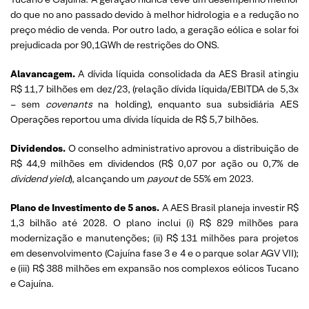
do que no ano passado devido à melhor hidrologia e a redução no
preço médio de venda. Por outro lado, a geração eólica e solar foi
prejudicada por 90,1GWh de restrições do ONS.
Alavancagem.
A dívida líquida consolidada da AES Brasil atingiu
R$ 11,7 bilhões em dez/23, (relação dívida líquida/EBITDA de 5,3x
– sem
covenants
na holding), enquanto sua subsidiária AES
Operações reportou uma dívida líquida de R$ 5,7 bilhões.
Dividendos.
O conselho administrativo aprovou a distribuição de
R$ 44,9 milhões em dividendos (R$ 0,07 por ação ou 0,7% de
dividend yield
), alcançando um
payout
de 55% em 2023.
Plano de Investimento de 5 anos.
A AES Brasil planeja investir R$
1,3 bilhão até 2028. O plano inclui (i) R$ 829 milhões para
modernização e manutenções; (ii) R$ 131 milhões para projetos
em desenvolvimento (Cajuína fase 3 e 4 e o parque solar AGV VII);
e (iii) R$ 388 milhões em expansão nos complexos eólicos Tucano
e Cajuína.