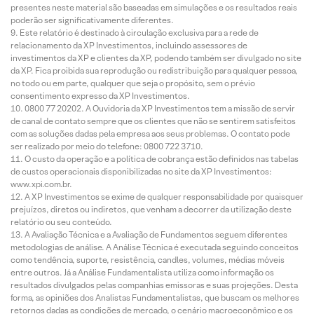
presentes neste material são baseadas em simulações e os resultados reais
poderão ser significativamente diferentes.
Este relatório é destinado à circulação exclusiva para a rede de
relacionamento da XP Investimentos, incluindo assessores de
investimentos da XP e clientes da XP, podendo também ser divulgado no site
da XP. Fica proibida sua reprodução ou redistribuição para qualquer pessoa,
no todo ou em parte, qualquer que seja o propósito, sem o prévio
consentimento expresso da XP Investimentos.
0800 77 20202. A Ouvidoria da XP Investimentos tem a missão de servir
de canal de contato sempre que os clientes que não se sentirem satisfeitos
com as soluções dadas pela empresa aos seus problemas. O contato pode
ser realizado por meio do telefone: 0800 722 3710.
O custo da operação e a política de cobrança estão definidos nas tabelas
de custos operacionais disponibilizadas no site da XP Investimentos:
www.xpi.com.br.
A XP Investimentos se exime de qualquer responsabilidade por quaisquer
prejuízos, diretos ou indiretos, que venham a decorrer da utilização deste
relatório ou seu conteúdo.
A Avaliação Técnica e a Avaliação de Fundamentos seguem diferentes
metodologias de análise. A Análise Técnica é executada seguindo conceitos
como tendência, suporte, resistência, candles, volumes, médias móveis
entre outros. Já a Análise Fundamentalista utiliza como informação os
resultados divulgados pelas companhias emissoras e suas projeções. Desta
forma, as opiniões dos Analistas Fundamentalistas, que buscam os melhores
retornos dadas as condições de mercado, o cenário macroeconômico e os