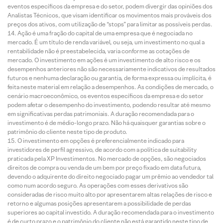
eventos específicos da empresa e do setor, podem divergir das opiniões dos
Analistas Técnicos, que visam identificar os movimentos mais prováveis dos
preços dos ativos, com utilização de “stops” para limitar as possíveis perdas.
Ação é uma fração do capital de uma empresa que é negociada no
mercado. É um título de renda variável, ou seja, um investimento no qual a
rentabilidade não é preestabelecida, varia conforme as cotações de
mercado. O investimento em ações é um investimento de alto risco e os
desempenhos anteriores não são necessariamente indicativos de resultados
futuros e nenhuma declaração ou garantia, de forma expressa ou implícita, é
feita neste material em relação a desempenhos. As condições de mercado, o
cenário macroeconômico, os eventos específicos da empresa e do setor
podem afetar o desempenho do investimento, podendo resultar até mesmo
em significativas perdas patrimoniais. A duração recomendada para o
investimento é de médio-longo prazo. Não há quaisquer garantias sobre o
patrimônio do cliente neste tipo de produto.
O investimento em opções é preferencialmente indicado para
investidores de perfil agressivo, de acordo com a política de suitability
praticada pela XP Investimentos. No mercado de opções, são negociados
direitos de compra ou venda de um bem por preço fixado em data futura,
devendo o adquirente do direito negociado pagar um prêmio ao vendedor tal
como num acordo seguro. As operações com esses derivativos são
consideradas de risco muito alto por apresentarem altas relações de risco e
retorno e algumas posições apresentarem a possibilidade de perdas
superiores ao capital investido. A duração recomendada para o investimento
é de curto prazo e o patrimônio do cliente não está garantido neste tipo de