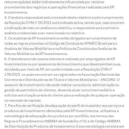
remuneração(es) é(são) indiretamente influenciada por receitas
provenientes dos negócios e operações financeiras realizadas pela XP
Investimentos.
O analista responsável pelo conteúdo deste relatório e pelo cumprimento
da Resolução CVM nº 20/2021 está indicado acima, sendo que, caso constem
a indicação de mais um analista no relatório, o responsável será o primeiro
analista credenciado a ser mencionado no relatório.
Os analistas da XP Investimentos estão obrigados ao cumprimento de
todas as regras previstas no Código de Conduta da APIMEC Brasil para o
Analista de Valores Mobiliários e na Política de Conduta dos Analistas de
Valores Mobiliários da XP Investimentos.
O atendimento de nossos clientes é realizado por empregados da XP
Investimentos ou por assessores de investimento que desempenham suas
atividades por meio da XP, em conformidade com a Resolução CVM nº
178/2023, os quais encontram-se registrados na Associação Nacional das
Corretoras e Distribuidoras de Títulos e Valores Mobiliários – ANCORD. O
assessor de investimento não pode realizar consultoria, administração ou
gestão de patrimônio de clientes, devendo atuar como intermediário e
solicitar autorização prévia do cliente para a realização de qualquer operação
no mercado de capitais.
Para fins de verificação da adequação do perfil do investidor aos serviços e
produtos de investimento oferecidos pela XP Investimentos, utilizamos a
metodologia de adequação dos produtos por portfólio, nos termos das
Regras e Procedimentos ANBIMA de Suitability nº 01 e do Código ANBIMA
de Distribuição de Produtos de Investimento. Essa metodologia consiste em