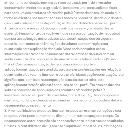
atribuir uma pontuação máxima de risco para cada perfil de investidor
(conservador, moderado e agressivo), bem como uma pontuação de risco
para cada um dos produtos oferecidos pela XP Investimentos, de modo que
todos os clientes possam ter acesso a todos os produtos, desde que dentro
das quantidades e limites da pontuação de risco definidas para o seu perfil.
Antes de aplicar nos produtos e/ou contratar os serviços objeto deste
material, é importante que você verifique se a sua pontuação de risco atual
comporta a aplicação nos produtos e/ou a contratação dos serviços em
questão, bem como se há limitações de volume, concentração e/ou
quantidade para a aplicação desejada. Você pode consultar essas
informações diretamente no momento da transmissão da sua ordem ou,
ainda, consultando o risco geral da sua carteira na tela de carteira (Visão
Risco). Caso a sua pontuação de risco atual não comporte a
aplicação/contratação pretendida, ou caso existam limitações em relação à
quantidade e/ou volume financeiro para a referida aplicação/contratação, isto
significa que, com base na composição atual da sua carteira, esta
aplicação/contratação não está adequada ao seu perfil. Em caso de dúvidas
sobre o processo de adequação dos produtos oferecidos pela XP
Investimentos ao seu perfil de investidor, consulte o FAQ. As condições de
mercado, mudanças climáticas e o cenário macroeconômico podem afetar o
desempenho do investimento.
A rentabilidade de produtos financeiros pode apresentar variações e seu
preço ou valor pode aumentar ou diminuir num curto espaço de tempo. Os
desempenhos anteriores não são necessariamente indicativos de resultados
futuros. A rentabilidade divulgada não é líquida de impostos. As informações