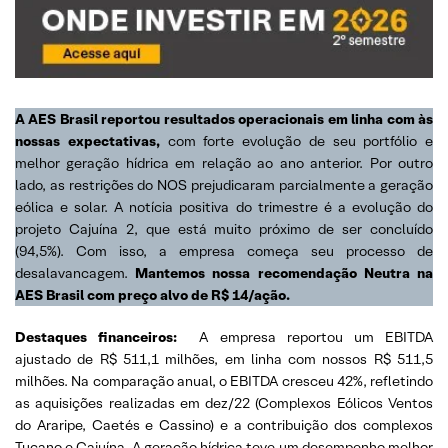
A AES Brasil reportou resultados operacionais em linha com às
nossas expectativas,
com forte evolução de seu portfólio e
melhor geração hídrica em relação ao ano anterior. Por outro
lado, as restrições do NOS prejudicaram parcialmente a geração
eólica e solar. A notícia positiva do trimestre é a evolução do
projeto Cajuína 2, que está muito próximo de ser concluído
(94,5%). Com isso, a empresa começa seu processo de
desalavancagem.
Mantemos nossa recomendação Neutra na
AES Brasil com preço alvo de R$ 14/ação.
Destaques financeiros:
A empresa reportou um EBITDA
ajustado de R$ 511,1 milhões, em linha com nossos R$ 511,5
milhões. Na comparação anual, o EBITDA cresceu 42%, refletindo
as aquisições realizadas em dez/22 (Complexos Eólicos Ventos
do Araripe, Caetés e Cassino) e a contribuição dos complexos
Tucano e Cajuína. A geração hídrica teve um desempenho melhor