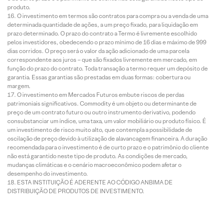
produto.
O investimento em termos são contratos para compra ou a venda de uma
determinada quantidade de ações, a um preço fixado, para liquidação em
prazo determinado. O prazo do contrato a Termo é livremente escolhido
pelos investidores, obedecendo o prazo mínimo de 16 dias e máximo de 999
dias corridos. O preço será o valor da ação adicionado de uma parcela
correspondente aos juros – que são fixados livremente em mercado, em
função do prazo do contrato. Toda transação a termo requer um depósito de
garantia. Essas garantias são prestadas em duas formas: cobertura ou
margem.
O investimento em Mercados Futuros embute riscos de perdas
patrimoniais significativos. Commodity é um objeto ou determinante de
preço de um contrato futuro ou outro instrumento derivativo, podendo
consubstanciar um índice, uma taxa, um valor mobiliário ou produto físico. É
um investimento de risco muito alto, que contempla a possibilidade de
oscilação de preço devido à utilização de alavancagem financeira. A duração
recomendada para o investimento é de curto prazo e o patrimônio do cliente
não está garantido neste tipo de produto. As condições de mercado,
mudanças climáticas e o cenário macroeconômico podem afetar o
desempenho do investimento.
ESTA INSTITUIÇÃO É ADERENTE AO CÓDIGO ANBIMA DE
DISTRIBUIÇÃO DE PRODUTOS DE INVESTIMENTO.