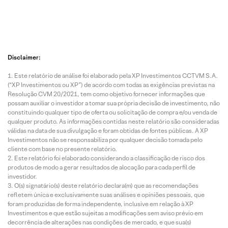
Disclaimer:
Este relatório de análise foi elaborado pela XP Investimentos CCTVM S.A.
(“XP Investimentos ou XP”) de acordo com todas as exigências previstas na
Resolução CVM 20/2021, tem como objetivo fornecer informações que
possam auxiliar o investidor a tomar sua própria decisão de investimento, não
constituindo qualquer tipo de oferta ou solicitação de compra e/ou venda de
qualquer produto. As informações contidas neste relatório são consideradas
válidas na data de sua divulgação e foram obtidas de fontes públicas. A XP
Investimentos não se responsabiliza por qualquer decisão tomada pelo
cliente com base no presente relatório.
Este relatório foi elaborado considerando a classificação de risco dos
produtos de modo a gerar resultados de alocação para cada perfil de
investidor.
O(s) signatário(s) deste relatório declara(m) que as recomendações
refletem única e exclusivamente suas análises e opiniões pessoais, que
foram produzidas de forma independente, inclusive em relação à XP
Investimentos e que estão sujeitas a modificações sem aviso prévio em
decorrência de alterações nas condições de mercado, e que sua(s)