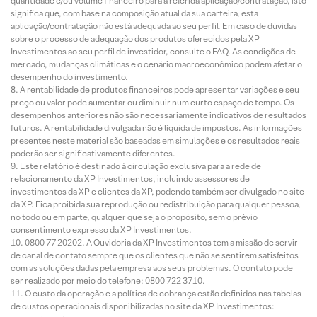
quantidade e/ou volume financeiro para a referida aplicação/contratação, isto
significa que, com base na composição atual da sua carteira, esta
aplicação/contratação não está adequada ao seu perfil. Em caso de dúvidas
sobre o processo de adequação dos produtos oferecidos pela XP
Investimentos ao seu perfil de investidor, consulte o FAQ. As condições de
mercado, mudanças climáticas e o cenário macroeconômico podem afetar o
desempenho do investimento.
A rentabilidade de produtos financeiros pode apresentar variações e seu
preço ou valor pode aumentar ou diminuir num curto espaço de tempo. Os
desempenhos anteriores não são necessariamente indicativos de resultados
futuros. A rentabilidade divulgada não é líquida de impostos. As informações
presentes neste material são baseadas em simulações e os resultados reais
poderão ser significativamente diferentes.
Este relatório é destinado à circulação exclusiva para a rede de
relacionamento da XP Investimentos, incluindo assessores de
investimentos da XP e clientes da XP, podendo também ser divulgado no site
da XP. Fica proibida sua reprodução ou redistribuição para qualquer pessoa,
no todo ou em parte, qualquer que seja o propósito, sem o prévio
consentimento expresso da XP Investimentos.
0800 77 20202. A Ouvidoria da XP Investimentos tem a missão de servir
de canal de contato sempre que os clientes que não se sentirem satisfeitos
com as soluções dadas pela empresa aos seus problemas. O contato pode
ser realizado por meio do telefone: 0800 722 3710.
O custo da operação e a política de cobrança estão definidos nas tabelas
de custos operacionais disponibilizadas no site da XP Investimentos: