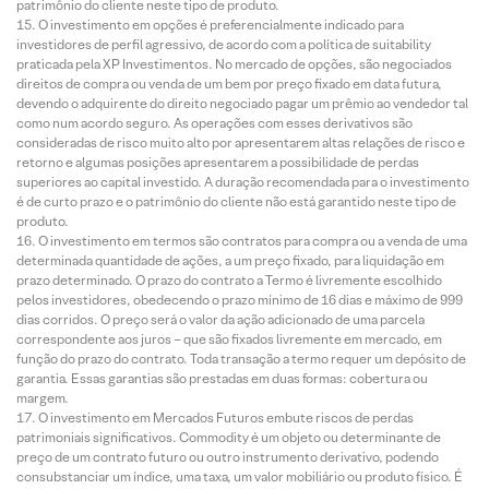
patrimônio do cliente neste tipo de produto.
O investimento em opções é preferencialmente indicado para
investidores de perfil agressivo, de acordo com a política de suitability
praticada pela XP Investimentos. No mercado de opções, são negociados
direitos de compra ou venda de um bem por preço fixado em data futura,
devendo o adquirente do direito negociado pagar um prêmio ao vendedor tal
como num acordo seguro. As operações com esses derivativos são
consideradas de risco muito alto por apresentarem altas relações de risco e
retorno e algumas posições apresentarem a possibilidade de perdas
superiores ao capital investido. A duração recomendada para o investimento
é de curto prazo e o patrimônio do cliente não está garantido neste tipo de
produto.
O investimento em termos são contratos para compra ou a venda de uma
determinada quantidade de ações, a um preço fixado, para liquidação em
prazo determinado. O prazo do contrato a Termo é livremente escolhido
pelos investidores, obedecendo o prazo mínimo de 16 dias e máximo de 999
dias corridos. O preço será o valor da ação adicionado de uma parcela
correspondente aos juros – que são fixados livremente em mercado, em
função do prazo do contrato. Toda transação a termo requer um depósito de
garantia. Essas garantias são prestadas em duas formas: cobertura ou
margem.
O investimento em Mercados Futuros embute riscos de perdas
patrimoniais significativos. Commodity é um objeto ou determinante de
preço de um contrato futuro ou outro instrumento derivativo, podendo
consubstanciar um índice, uma taxa, um valor mobiliário ou produto físico. É