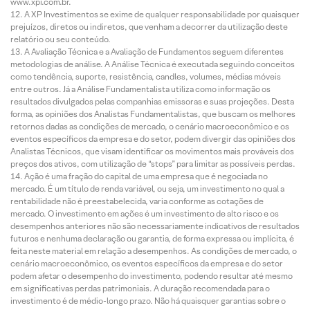
www.xpi.com.br.
A XP Investimentos se exime de qualquer responsabilidade por quaisquer
prejuízos, diretos ou indiretos, que venham a decorrer da utilização deste
relatório ou seu conteúdo.
A Avaliação Técnica e a Avaliação de Fundamentos seguem diferentes
metodologias de análise. A Análise Técnica é executada seguindo conceitos
como tendência, suporte, resistência, candles, volumes, médias móveis
entre outros. Já a Análise Fundamentalista utiliza como informação os
resultados divulgados pelas companhias emissoras e suas projeções. Desta
forma, as opiniões dos Analistas Fundamentalistas, que buscam os melhores
retornos dadas as condições de mercado, o cenário macroeconômico e os
eventos específicos da empresa e do setor, podem divergir das opiniões dos
Analistas Técnicos, que visam identificar os movimentos mais prováveis dos
preços dos ativos, com utilização de “stops” para limitar as possíveis perdas.
Ação é uma fração do capital de uma empresa que é negociada no
mercado. É um título de renda variável, ou seja, um investimento no qual a
rentabilidade não é preestabelecida, varia conforme as cotações de
mercado. O investimento em ações é um investimento de alto risco e os
desempenhos anteriores não são necessariamente indicativos de resultados
futuros e nenhuma declaração ou garantia, de forma expressa ou implícita, é
feita neste material em relação a desempenhos. As condições de mercado, o
cenário macroeconômico, os eventos específicos da empresa e do setor
podem afetar o desempenho do investimento, podendo resultar até mesmo
em significativas perdas patrimoniais. A duração recomendada para o
investimento é de médio-longo prazo. Não há quaisquer garantias sobre o