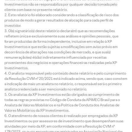
Investimentos não se responsabiliza por qualquer decisão tomada pelo
cliente com base no presente relatório.
Este relatório foi elaborado considerando a classificação de risco dos
produtos de modo a gerar resultados de alocação para cada perfil de
investidor.
O(s) signatário(s) deste relatório declara(m) que as recomendações
refletem única e exclusivamente suas análises e opiniões pessoais, que
foram produzidas de forma independente, inclusive em relação à XP
Investimentos e que estão sujeitas a modificações sem aviso prévio em
decorrência de alterações nas condições de mercado, e que sua(s)
remuneração(es) é(são) indiretamente influenciada por receitas
provenientes dos negócios e operações financeiras realizadas pela XP
Investimentos.
O analista responsável pelo conteúdo deste relatório e pelo cumprimento
da Resolução CVM nº 20/2021 está indicado acima, sendo que, caso constem
a indicação de mais um analista no relatório, o responsável será o primeiro
analista credenciado a ser mencionado no relatório.
Os analistas da XP Investimentos estão obrigados ao cumprimento de
todas as regras previstas no Código de Conduta da APIMEC Brasil para o
Analista de Valores Mobiliários e na Política de Conduta dos Analistas de
Valores Mobiliários da XP Investimentos.
O atendimento de nossos clientes é realizado por empregados da XP
Investimentos ou por assessores de investimento que desempenham suas
atividades por meio da XP, em conformidade com a Resolução CVM nº
178/2023, os quais encontram-se registrados na Associação Nacional das