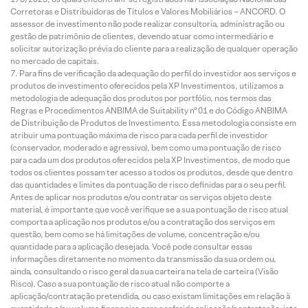
Corretoras e Distribuidoras de Títulos e Valores Mobiliários – ANCORD. O
assessor de investimento não pode realizar consultoria, administração ou
gestão de patrimônio de clientes, devendo atuar como intermediário e
solicitar autorização prévia do cliente para a realização de qualquer operação
no mercado de capitais.
Para fins de verificação da adequação do perfil do investidor aos serviços e
produtos de investimento oferecidos pela XP Investimentos, utilizamos a
metodologia de adequação dos produtos por portfólio, nos termos das
Regras e Procedimentos ANBIMA de Suitability nº 01 e do Código ANBIMA
de Distribuição de Produtos de Investimento. Essa metodologia consiste em
atribuir uma pontuação máxima de risco para cada perfil de investidor
(conservador, moderado e agressivo), bem como uma pontuação de risco
para cada um dos produtos oferecidos pela XP Investimentos, de modo que
todos os clientes possam ter acesso a todos os produtos, desde que dentro
das quantidades e limites da pontuação de risco definidas para o seu perfil.
Antes de aplicar nos produtos e/ou contratar os serviços objeto deste
material, é importante que você verifique se a sua pontuação de risco atual
comporta a aplicação nos produtos e/ou a contratação dos serviços em
questão, bem como se há limitações de volume, concentração e/ou
quantidade para a aplicação desejada. Você pode consultar essas
informações diretamente no momento da transmissão da sua ordem ou,
ainda, consultando o risco geral da sua carteira na tela de carteira (Visão
Risco). Caso a sua pontuação de risco atual não comporte a
aplicação/contratação pretendida, ou caso existam limitações em relação à