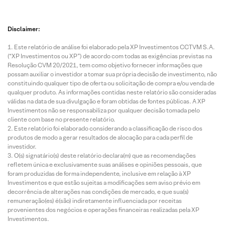
Disclaimer:
Este relatório de análise foi elaborado pela XP Investimentos CCTVM S.A.
(“XP Investimentos ou XP”) de acordo com todas as exigências previstas na
Resolução CVM 20/2021, tem como objetivo fornecer informações que
possam auxiliar o investidor a tomar sua própria decisão de investimento, não
constituindo qualquer tipo de oferta ou solicitação de compra e/ou venda de
qualquer produto. As informações contidas neste relatório são consideradas
válidas na data de sua divulgação e foram obtidas de fontes públicas. A XP
Investimentos não se responsabiliza por qualquer decisão tomada pelo
cliente com base no presente relatório.
Este relatório foi elaborado considerando a classificação de risco dos
produtos de modo a gerar resultados de alocação para cada perfil de
investidor.
O(s) signatário(s) deste relatório declara(m) que as recomendações
refletem única e exclusivamente suas análises e opiniões pessoais, que
foram produzidas de forma independente, inclusive em relação à XP
Investimentos e que estão sujeitas a modificações sem aviso prévio em
decorrência de alterações nas condições de mercado, e que sua(s)
remuneração(es) é(são) indiretamente influenciada por receitas
provenientes dos negócios e operações financeiras realizadas pela XP
Investimentos.