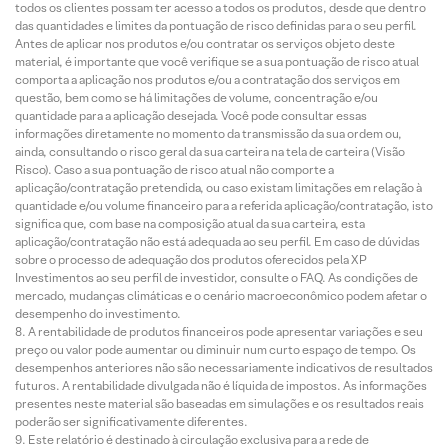
todos os clientes possam ter acesso a todos os produtos, desde que dentro
das quantidades e limites da pontuação de risco definidas para o seu perfil.
Antes de aplicar nos produtos e/ou contratar os serviços objeto deste
material, é importante que você verifique se a sua pontuação de risco atual
comporta a aplicação nos produtos e/ou a contratação dos serviços em
questão, bem como se há limitações de volume, concentração e/ou
quantidade para a aplicação desejada. Você pode consultar essas
informações diretamente no momento da transmissão da sua ordem ou,
ainda, consultando o risco geral da sua carteira na tela de carteira (Visão
Risco). Caso a sua pontuação de risco atual não comporte a
aplicação/contratação pretendida, ou caso existam limitações em relação à
quantidade e/ou volume financeiro para a referida aplicação/contratação, isto
significa que, com base na composição atual da sua carteira, esta
aplicação/contratação não está adequada ao seu perfil. Em caso de dúvidas
sobre o processo de adequação dos produtos oferecidos pela XP
Investimentos ao seu perfil de investidor, consulte o FAQ. As condições de
mercado, mudanças climáticas e o cenário macroeconômico podem afetar o
desempenho do investimento.
A rentabilidade de produtos financeiros pode apresentar variações e seu
preço ou valor pode aumentar ou diminuir num curto espaço de tempo. Os
desempenhos anteriores não são necessariamente indicativos de resultados
futuros. A rentabilidade divulgada não é líquida de impostos. As informações
presentes neste material são baseadas em simulações e os resultados reais
poderão ser significativamente diferentes.
Este relatório é destinado à circulação exclusiva para a rede de