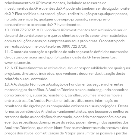
relacionamento da XP Investimentos, incluindo assessores de
investimentos da XP e clientes da XP, podendo também ser divulgado no site
da XP. Fica proibida sua reprodução ou redistribuição para qualquer pessoa,
no todo ou em parte, qualquer que seja o propósito, sem o prévio
consentimento expresso da XP Investimentos.
0800 77 20202. A Ouvidoria da XP Investimentos tem a missão de servir
de canal de contato sempre que os clientes que não se sentirem satisfeitos
com as soluções dadas pela empresa aos seus problemas. O contato pode
ser realizado por meio do telefone: 0800 722 3710.
O custo da operação e a política de cobrança estão definidos nas tabelas
de custos operacionais disponibilizadas no site da XP Investimentos:
www.xpi.com.br.
A XP Investimentos se exime de qualquer responsabilidade por quaisquer
prejuízos, diretos ou indiretos, que venham a decorrer da utilização deste
relatório ou seu conteúdo.
A Avaliação Técnica e a Avaliação de Fundamentos seguem diferentes
metodologias de análise. A Análise Técnica é executada seguindo conceitos
como tendência, suporte, resistência, candles, volumes, médias móveis
entre outros. Já a Análise Fundamentalista utiliza como informação os
resultados divulgados pelas companhias emissoras e suas projeções. Desta
forma, as opiniões dos Analistas Fundamentalistas, que buscam os melhores
retornos dadas as condições de mercado, o cenário macroeconômico e os
eventos específicos da empresa e do setor, podem divergir das opiniões dos
Analistas Técnicos, que visam identificar os movimentos mais prováveis dos
preços dos ativos, com utilização de “stops” para limitar as possíveis perdas.