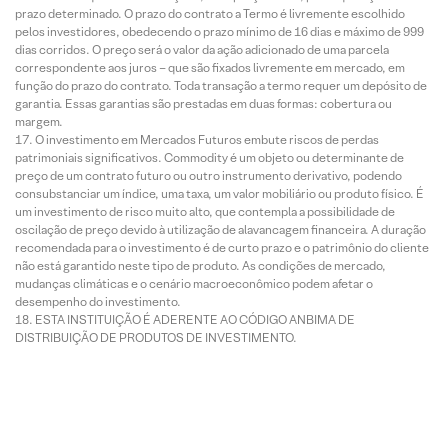
prazo determinado. O prazo do contrato a Termo é livremente escolhido
pelos investidores, obedecendo o prazo mínimo de 16 dias e máximo de 999
dias corridos. O preço será o valor da ação adicionado de uma parcela
correspondente aos juros – que são fixados livremente em mercado, em
função do prazo do contrato. Toda transação a termo requer um depósito de
garantia. Essas garantias são prestadas em duas formas: cobertura ou
margem.
O investimento em Mercados Futuros embute riscos de perdas
patrimoniais significativos. Commodity é um objeto ou determinante de
preço de um contrato futuro ou outro instrumento derivativo, podendo
consubstanciar um índice, uma taxa, um valor mobiliário ou produto físico. É
um investimento de risco muito alto, que contempla a possibilidade de
oscilação de preço devido à utilização de alavancagem financeira. A duração
recomendada para o investimento é de curto prazo e o patrimônio do cliente
não está garantido neste tipo de produto. As condições de mercado,
mudanças climáticas e o cenário macroeconômico podem afetar o
desempenho do investimento.
ESTA INSTITUIÇÃO É ADERENTE AO CÓDIGO ANBIMA DE
DISTRIBUIÇÃO DE PRODUTOS DE INVESTIMENTO.