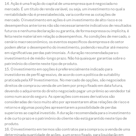
Ação é uma fração do capital de uma empresa que é negociada no
mercado. É um título de renda variável, ou seja, um investimento no qual a
rentabilidade não é preestabelecida, varia conforme as cotações de
mercado. O investimento em ações é um investimento de alto risco e os
desempenhos anteriores não são necessariamente indicativos de resultados
futuros e nenhuma declaração ou garantia, de forma expressa ou implícita, é
feita neste material em relação a desempenhos. As condições de mercado, o
cenário macroeconômico, os eventos específicos da empresa e do setor
podem afetar o desempenho do investimento, podendo resultar até mesmo
em significativas perdas patrimoniais. A duração recomendada para o
investimento é de médio-longo prazo. Não há quaisquer garantias sobre o
patrimônio do cliente neste tipo de produto.
O investimento em opções é preferencialmente indicado para
investidores de perfil agressivo, de acordo com a política de suitability
praticada pela XP Investimentos. No mercado de opções, são negociados
direitos de compra ou venda de um bem por preço fixado em data futura,
devendo o adquirente do direito negociado pagar um prêmio ao vendedor tal
como num acordo seguro. As operações com esses derivativos são
consideradas de risco muito alto por apresentarem altas relações de risco e
retorno e algumas posições apresentarem a possibilidade de perdas
superiores ao capital investido. A duração recomendada para o investimento
é de curto prazo e o patrimônio do cliente não está garantido neste tipo de
produto.
O investimento em termos são contratos para compra ou a venda de uma
determinada quantidade de ações, a um preço fixado, para liquidação em