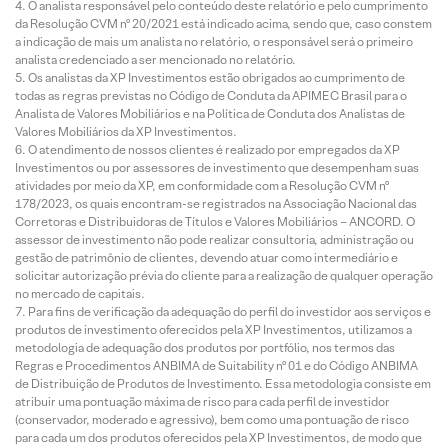
O analista responsável pelo conteúdo deste relatório e pelo cumprimento
da Resolução CVM nº 20/2021 está indicado acima, sendo que, caso constem
a indicação de mais um analista no relatório, o responsável será o primeiro
analista credenciado a ser mencionado no relatório.
Os analistas da XP Investimentos estão obrigados ao cumprimento de
todas as regras previstas no Código de Conduta da APIMEC Brasil para o
Analista de Valores Mobiliários e na Política de Conduta dos Analistas de
Valores Mobiliários da XP Investimentos.
O atendimento de nossos clientes é realizado por empregados da XP
Investimentos ou por assessores de investimento que desempenham suas
atividades por meio da XP, em conformidade com a Resolução CVM nº
178/2023, os quais encontram-se registrados na Associação Nacional das
Corretoras e Distribuidoras de Títulos e Valores Mobiliários – ANCORD. O
assessor de investimento não pode realizar consultoria, administração ou
gestão de patrimônio de clientes, devendo atuar como intermediário e
solicitar autorização prévia do cliente para a realização de qualquer operação
no mercado de capitais.
Para fins de verificação da adequação do perfil do investidor aos serviços e
produtos de investimento oferecidos pela XP Investimentos, utilizamos a
metodologia de adequação dos produtos por portfólio, nos termos das
Regras e Procedimentos ANBIMA de Suitability nº 01 e do Código ANBIMA
de Distribuição de Produtos de Investimento. Essa metodologia consiste em
atribuir uma pontuação máxima de risco para cada perfil de investidor
(conservador, moderado e agressivo), bem como uma pontuação de risco
para cada um dos produtos oferecidos pela XP Investimentos, de modo que