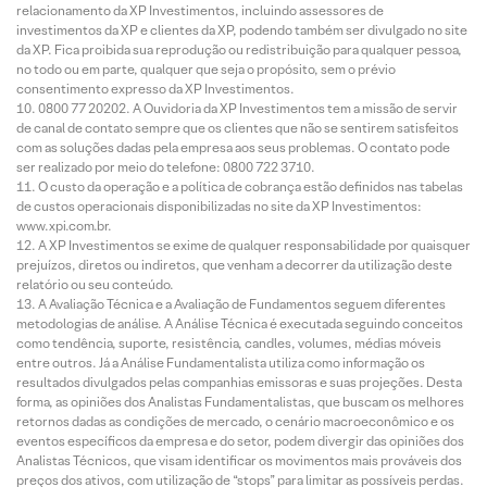
relacionamento da XP Investimentos, incluindo assessores de
investimentos da XP e clientes da XP, podendo também ser divulgado no site
da XP. Fica proibida sua reprodução ou redistribuição para qualquer pessoa,
no todo ou em parte, qualquer que seja o propósito, sem o prévio
consentimento expresso da XP Investimentos.
0800 77 20202. A Ouvidoria da XP Investimentos tem a missão de servir
de canal de contato sempre que os clientes que não se sentirem satisfeitos
com as soluções dadas pela empresa aos seus problemas. O contato pode
ser realizado por meio do telefone: 0800 722 3710.
O custo da operação e a política de cobrança estão definidos nas tabelas
de custos operacionais disponibilizadas no site da XP Investimentos:
www.xpi.com.br.
A XP Investimentos se exime de qualquer responsabilidade por quaisquer
prejuízos, diretos ou indiretos, que venham a decorrer da utilização deste
relatório ou seu conteúdo.
A Avaliação Técnica e a Avaliação de Fundamentos seguem diferentes
metodologias de análise. A Análise Técnica é executada seguindo conceitos
como tendência, suporte, resistência, candles, volumes, médias móveis
entre outros. Já a Análise Fundamentalista utiliza como informação os
resultados divulgados pelas companhias emissoras e suas projeções. Desta
forma, as opiniões dos Analistas Fundamentalistas, que buscam os melhores
retornos dadas as condições de mercado, o cenário macroeconômico e os
eventos específicos da empresa e do setor, podem divergir das opiniões dos
Analistas Técnicos, que visam identificar os movimentos mais prováveis dos
preços dos ativos, com utilização de “stops” para limitar as possíveis perdas.