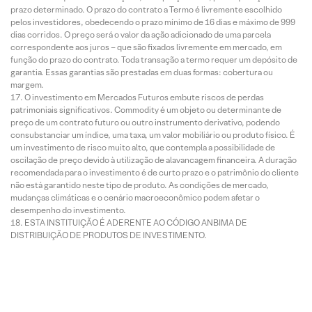
prazo determinado. O prazo do contrato a Termo é livremente escolhido
pelos investidores, obedecendo o prazo mínimo de 16 dias e máximo de 999
dias corridos. O preço será o valor da ação adicionado de uma parcela
correspondente aos juros – que são fixados livremente em mercado, em
função do prazo do contrato. Toda transação a termo requer um depósito de
garantia. Essas garantias são prestadas em duas formas: cobertura ou
margem.
O investimento em Mercados Futuros embute riscos de perdas
patrimoniais significativos. Commodity é um objeto ou determinante de
preço de um contrato futuro ou outro instrumento derivativo, podendo
consubstanciar um índice, uma taxa, um valor mobiliário ou produto físico. É
um investimento de risco muito alto, que contempla a possibilidade de
oscilação de preço devido à utilização de alavancagem financeira. A duração
recomendada para o investimento é de curto prazo e o patrimônio do cliente
não está garantido neste tipo de produto. As condições de mercado,
mudanças climáticas e o cenário macroeconômico podem afetar o
desempenho do investimento.
ESTA INSTITUIÇÃO É ADERENTE AO CÓDIGO ANBIMA DE
DISTRIBUIÇÃO DE PRODUTOS DE INVESTIMENTO.