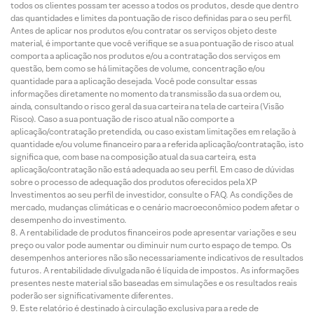
todos os clientes possam ter acesso a todos os produtos, desde que dentro
das quantidades e limites da pontuação de risco definidas para o seu perfil.
Antes de aplicar nos produtos e/ou contratar os serviços objeto deste
material, é importante que você verifique se a sua pontuação de risco atual
comporta a aplicação nos produtos e/ou a contratação dos serviços em
questão, bem como se há limitações de volume, concentração e/ou
quantidade para a aplicação desejada. Você pode consultar essas
informações diretamente no momento da transmissão da sua ordem ou,
ainda, consultando o risco geral da sua carteira na tela de carteira (Visão
Risco). Caso a sua pontuação de risco atual não comporte a
aplicação/contratação pretendida, ou caso existam limitações em relação à
quantidade e/ou volume financeiro para a referida aplicação/contratação, isto
significa que, com base na composição atual da sua carteira, esta
aplicação/contratação não está adequada ao seu perfil. Em caso de dúvidas
sobre o processo de adequação dos produtos oferecidos pela XP
Investimentos ao seu perfil de investidor, consulte o FAQ. As condições de
mercado, mudanças climáticas e o cenário macroeconômico podem afetar o
desempenho do investimento.
A rentabilidade de produtos financeiros pode apresentar variações e seu
preço ou valor pode aumentar ou diminuir num curto espaço de tempo. Os
desempenhos anteriores não são necessariamente indicativos de resultados
futuros. A rentabilidade divulgada não é líquida de impostos. As informações
presentes neste material são baseadas em simulações e os resultados reais
poderão ser significativamente diferentes.
Este relatório é destinado à circulação exclusiva para a rede de