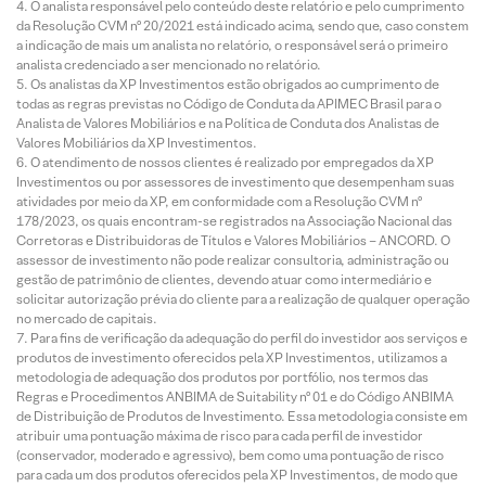
O analista responsável pelo conteúdo deste relatório e pelo cumprimento
da Resolução CVM nº 20/2021 está indicado acima, sendo que, caso constem
a indicação de mais um analista no relatório, o responsável será o primeiro
analista credenciado a ser mencionado no relatório.
Os analistas da XP Investimentos estão obrigados ao cumprimento de
todas as regras previstas no Código de Conduta da APIMEC Brasil para o
Analista de Valores Mobiliários e na Política de Conduta dos Analistas de
Valores Mobiliários da XP Investimentos.
O atendimento de nossos clientes é realizado por empregados da XP
Investimentos ou por assessores de investimento que desempenham suas
atividades por meio da XP, em conformidade com a Resolução CVM nº
178/2023, os quais encontram-se registrados na Associação Nacional das
Corretoras e Distribuidoras de Títulos e Valores Mobiliários – ANCORD. O
assessor de investimento não pode realizar consultoria, administração ou
gestão de patrimônio de clientes, devendo atuar como intermediário e
solicitar autorização prévia do cliente para a realização de qualquer operação
no mercado de capitais.
Para fins de verificação da adequação do perfil do investidor aos serviços e
produtos de investimento oferecidos pela XP Investimentos, utilizamos a
metodologia de adequação dos produtos por portfólio, nos termos das
Regras e Procedimentos ANBIMA de Suitability nº 01 e do Código ANBIMA
de Distribuição de Produtos de Investimento. Essa metodologia consiste em
atribuir uma pontuação máxima de risco para cada perfil de investidor
(conservador, moderado e agressivo), bem como uma pontuação de risco
para cada um dos produtos oferecidos pela XP Investimentos, de modo que