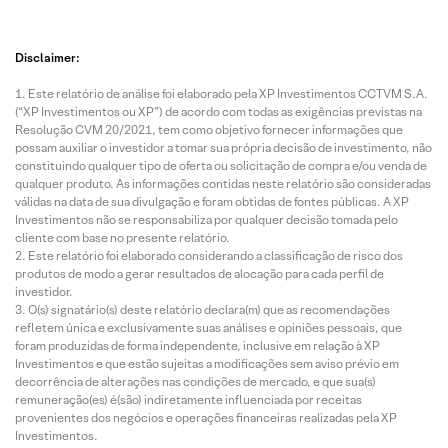
Disclaimer:
Este relatório de análise foi elaborado pela XP Investimentos CCTVM S.A.
(“XP Investimentos ou XP”) de acordo com todas as exigências previstas na
Resolução CVM 20/2021, tem como objetivo fornecer informações que
possam auxiliar o investidor a tomar sua própria decisão de investimento, não
constituindo qualquer tipo de oferta ou solicitação de compra e/ou venda de
qualquer produto. As informações contidas neste relatório são consideradas
válidas na data de sua divulgação e foram obtidas de fontes públicas. A XP
Investimentos não se responsabiliza por qualquer decisão tomada pelo
cliente com base no presente relatório.
Este relatório foi elaborado considerando a classificação de risco dos
produtos de modo a gerar resultados de alocação para cada perfil de
investidor.
O(s) signatário(s) deste relatório declara(m) que as recomendações
refletem única e exclusivamente suas análises e opiniões pessoais, que
foram produzidas de forma independente, inclusive em relação à XP
Investimentos e que estão sujeitas a modificações sem aviso prévio em
decorrência de alterações nas condições de mercado, e que sua(s)
remuneração(es) é(são) indiretamente influenciada por receitas
provenientes dos negócios e operações financeiras realizadas pela XP
Investimentos.