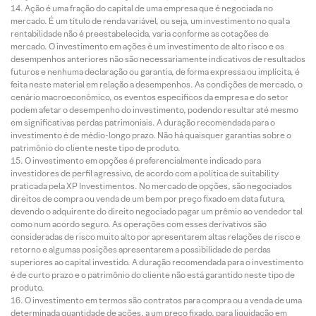
Ação é uma fração do capital de uma empresa que é negociada no
mercado. É um título de renda variável, ou seja, um investimento no qual a
rentabilidade não é preestabelecida, varia conforme as cotações de
mercado. O investimento em ações é um investimento de alto risco e os
desempenhos anteriores não são necessariamente indicativos de resultados
futuros e nenhuma declaração ou garantia, de forma expressa ou implícita, é
feita neste material em relação a desempenhos. As condições de mercado, o
cenário macroeconômico, os eventos específicos da empresa e do setor
podem afetar o desempenho do investimento, podendo resultar até mesmo
em significativas perdas patrimoniais. A duração recomendada para o
investimento é de médio-longo prazo. Não há quaisquer garantias sobre o
patrimônio do cliente neste tipo de produto.
O investimento em opções é preferencialmente indicado para
investidores de perfil agressivo, de acordo com a política de suitability
praticada pela XP Investimentos. No mercado de opções, são negociados
direitos de compra ou venda de um bem por preço fixado em data futura,
devendo o adquirente do direito negociado pagar um prêmio ao vendedor tal
como num acordo seguro. As operações com esses derivativos são
consideradas de risco muito alto por apresentarem altas relações de risco e
retorno e algumas posições apresentarem a possibilidade de perdas
superiores ao capital investido. A duração recomendada para o investimento
é de curto prazo e o patrimônio do cliente não está garantido neste tipo de
produto.
O investimento em termos são contratos para compra ou a venda de uma
determinada quantidade de ações, a um preço fixado, para liquidação em