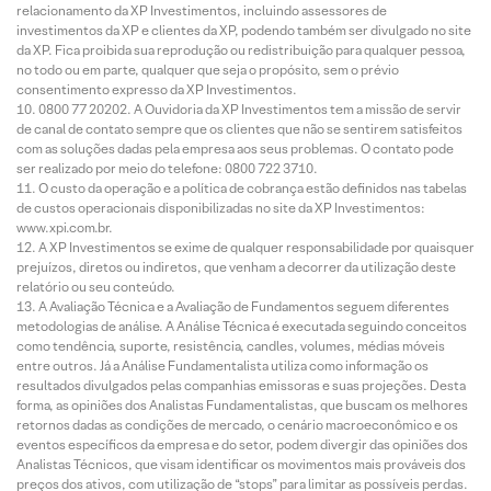
relacionamento da XP Investimentos, incluindo assessores de
investimentos da XP e clientes da XP, podendo também ser divulgado no site
da XP. Fica proibida sua reprodução ou redistribuição para qualquer pessoa,
no todo ou em parte, qualquer que seja o propósito, sem o prévio
consentimento expresso da XP Investimentos.
0800 77 20202. A Ouvidoria da XP Investimentos tem a missão de servir
de canal de contato sempre que os clientes que não se sentirem satisfeitos
com as soluções dadas pela empresa aos seus problemas. O contato pode
ser realizado por meio do telefone: 0800 722 3710.
O custo da operação e a política de cobrança estão definidos nas tabelas
de custos operacionais disponibilizadas no site da XP Investimentos:
www.xpi.com.br.
A XP Investimentos se exime de qualquer responsabilidade por quaisquer
prejuízos, diretos ou indiretos, que venham a decorrer da utilização deste
relatório ou seu conteúdo.
A Avaliação Técnica e a Avaliação de Fundamentos seguem diferentes
metodologias de análise. A Análise Técnica é executada seguindo conceitos
como tendência, suporte, resistência, candles, volumes, médias móveis
entre outros. Já a Análise Fundamentalista utiliza como informação os
resultados divulgados pelas companhias emissoras e suas projeções. Desta
forma, as opiniões dos Analistas Fundamentalistas, que buscam os melhores
retornos dadas as condições de mercado, o cenário macroeconômico e os
eventos específicos da empresa e do setor, podem divergir das opiniões dos
Analistas Técnicos, que visam identificar os movimentos mais prováveis dos
preços dos ativos, com utilização de “stops” para limitar as possíveis perdas.