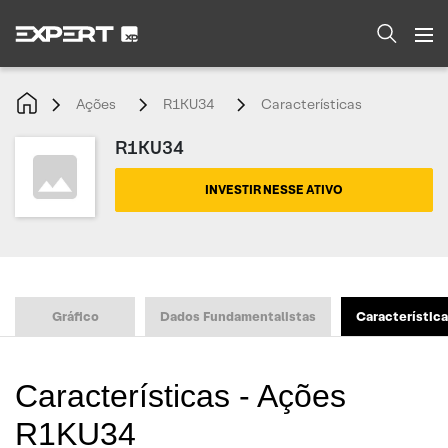
Ações
R1KU34
Características
R1KU34
INVESTIR NESSE ATIVO
Gráfico
Dados Fundamentalistas
Característic
Características - Ações
R1KU34