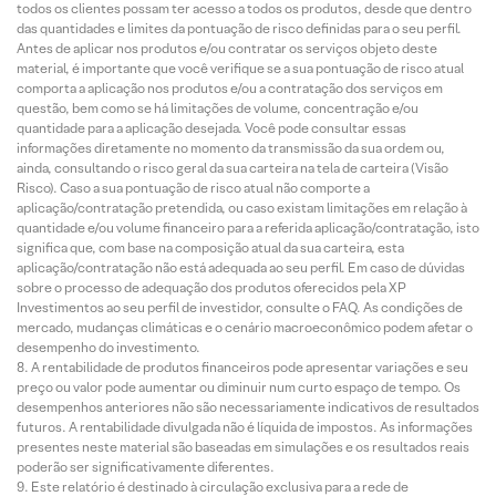
todos os clientes possam ter acesso a todos os produtos, desde que dentro
das quantidades e limites da pontuação de risco definidas para o seu perfil.
Antes de aplicar nos produtos e/ou contratar os serviços objeto deste
material, é importante que você verifique se a sua pontuação de risco atual
comporta a aplicação nos produtos e/ou a contratação dos serviços em
questão, bem como se há limitações de volume, concentração e/ou
quantidade para a aplicação desejada. Você pode consultar essas
informações diretamente no momento da transmissão da sua ordem ou,
ainda, consultando o risco geral da sua carteira na tela de carteira (Visão
Risco). Caso a sua pontuação de risco atual não comporte a
aplicação/contratação pretendida, ou caso existam limitações em relação à
quantidade e/ou volume financeiro para a referida aplicação/contratação, isto
significa que, com base na composição atual da sua carteira, esta
aplicação/contratação não está adequada ao seu perfil. Em caso de dúvidas
sobre o processo de adequação dos produtos oferecidos pela XP
Investimentos ao seu perfil de investidor, consulte o FAQ. As condições de
mercado, mudanças climáticas e o cenário macroeconômico podem afetar o
desempenho do investimento.
A rentabilidade de produtos financeiros pode apresentar variações e seu
preço ou valor pode aumentar ou diminuir num curto espaço de tempo. Os
desempenhos anteriores não são necessariamente indicativos de resultados
futuros. A rentabilidade divulgada não é líquida de impostos. As informações
presentes neste material são baseadas em simulações e os resultados reais
poderão ser significativamente diferentes.
Este relatório é destinado à circulação exclusiva para a rede de