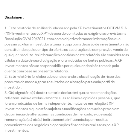
Disclaimer:
Este relatório de análise foi elaborado pela XP Investimentos CCTVM S.A.
(“XP Investimentos ou XP”) de acordo com todas as exigências previstas na
Resolução CVM 20/2021, tem como objetivo fornecer informações que
possam auxiliar o investidor a tomar sua própria decisão de investimento, não
constituindo qualquer tipo de oferta ou solicitação de compra e/ou venda de
qualquer produto. As informações contidas neste relatório são consideradas
válidas na data de sua divulgação e foram obtidas de fontes públicas. A XP
Investimentos não se responsabiliza por qualquer decisão tomada pelo
cliente com base no presente relatório.
Este relatório foi elaborado considerando a classificação de risco dos
produtos de modo a gerar resultados de alocação para cada perfil de
investidor.
O(s) signatário(s) deste relatório declara(m) que as recomendações
refletem única e exclusivamente suas análises e opiniões pessoais, que
foram produzidas de forma independente, inclusive em relação à XP
Investimentos e que estão sujeitas a modificações sem aviso prévio em
decorrência de alterações nas condições de mercado, e que sua(s)
remuneração(es) é(são) indiretamente influenciada por receitas
provenientes dos negócios e operações financeiras realizadas pela XP
Investimentos.