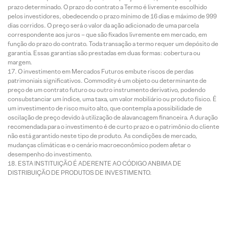
prazo determinado. O prazo do contrato a Termo é livremente escolhido
pelos investidores, obedecendo o prazo mínimo de 16 dias e máximo de 999
dias corridos. O preço será o valor da ação adicionado de uma parcela
correspondente aos juros – que são fixados livremente em mercado, em
função do prazo do contrato. Toda transação a termo requer um depósito de
garantia. Essas garantias são prestadas em duas formas: cobertura ou
margem.
O investimento em Mercados Futuros embute riscos de perdas
patrimoniais significativos. Commodity é um objeto ou determinante de
preço de um contrato futuro ou outro instrumento derivativo, podendo
consubstanciar um índice, uma taxa, um valor mobiliário ou produto físico. É
um investimento de risco muito alto, que contempla a possibilidade de
oscilação de preço devido à utilização de alavancagem financeira. A duração
recomendada para o investimento é de curto prazo e o patrimônio do cliente
não está garantido neste tipo de produto. As condições de mercado,
mudanças climáticas e o cenário macroeconômico podem afetar o
desempenho do investimento.
ESTA INSTITUIÇÃO É ADERENTE AO CÓDIGO ANBIMA DE
DISTRIBUIÇÃO DE PRODUTOS DE INVESTIMENTO.