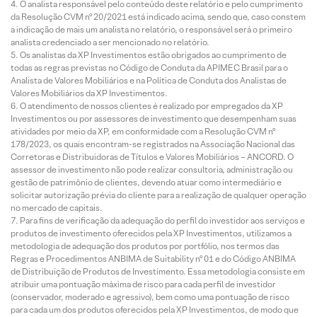
O analista responsável pelo conteúdo deste relatório e pelo cumprimento
da Resolução CVM nº 20/2021 está indicado acima, sendo que, caso constem
a indicação de mais um analista no relatório, o responsável será o primeiro
analista credenciado a ser mencionado no relatório.
Os analistas da XP Investimentos estão obrigados ao cumprimento de
todas as regras previstas no Código de Conduta da APIMEC Brasil para o
Analista de Valores Mobiliários e na Política de Conduta dos Analistas de
Valores Mobiliários da XP Investimentos.
O atendimento de nossos clientes é realizado por empregados da XP
Investimentos ou por assessores de investimento que desempenham suas
atividades por meio da XP, em conformidade com a Resolução CVM nº
178/2023, os quais encontram-se registrados na Associação Nacional das
Corretoras e Distribuidoras de Títulos e Valores Mobiliários – ANCORD. O
assessor de investimento não pode realizar consultoria, administração ou
gestão de patrimônio de clientes, devendo atuar como intermediário e
solicitar autorização prévia do cliente para a realização de qualquer operação
no mercado de capitais.
Para fins de verificação da adequação do perfil do investidor aos serviços e
produtos de investimento oferecidos pela XP Investimentos, utilizamos a
metodologia de adequação dos produtos por portfólio, nos termos das
Regras e Procedimentos ANBIMA de Suitability nº 01 e do Código ANBIMA
de Distribuição de Produtos de Investimento. Essa metodologia consiste em
atribuir uma pontuação máxima de risco para cada perfil de investidor
(conservador, moderado e agressivo), bem como uma pontuação de risco
para cada um dos produtos oferecidos pela XP Investimentos, de modo que