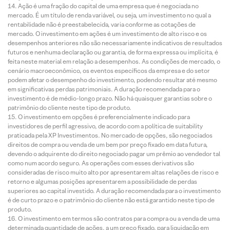
Ação é uma fração do capital de uma empresa que é negociada no
mercado. É um título de renda variável, ou seja, um investimento no qual a
rentabilidade não é preestabelecida, varia conforme as cotações de
mercado. O investimento em ações é um investimento de alto risco e os
desempenhos anteriores não são necessariamente indicativos de resultados
futuros e nenhuma declaração ou garantia, de forma expressa ou implícita, é
feita neste material em relação a desempenhos. As condições de mercado, o
cenário macroeconômico, os eventos específicos da empresa e do setor
podem afetar o desempenho do investimento, podendo resultar até mesmo
em significativas perdas patrimoniais. A duração recomendada para o
investimento é de médio-longo prazo. Não há quaisquer garantias sobre o
patrimônio do cliente neste tipo de produto.
O investimento em opções é preferencialmente indicado para
investidores de perfil agressivo, de acordo com a política de suitability
praticada pela XP Investimentos. No mercado de opções, são negociados
direitos de compra ou venda de um bem por preço fixado em data futura,
devendo o adquirente do direito negociado pagar um prêmio ao vendedor tal
como num acordo seguro. As operações com esses derivativos são
consideradas de risco muito alto por apresentarem altas relações de risco e
retorno e algumas posições apresentarem a possibilidade de perdas
superiores ao capital investido. A duração recomendada para o investimento
é de curto prazo e o patrimônio do cliente não está garantido neste tipo de
produto.
O investimento em termos são contratos para compra ou a venda de uma
determinada quantidade de ações, a um preço fixado, para liquidação em