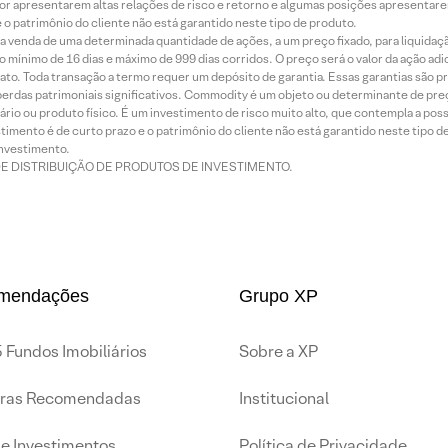
or apresentarem altas relações de risco e retorno e algumas posições apresentarem 
o patrimônio do cliente não está garantido neste tipo de produto.
 venda de uma determinada quantidade de ações, a um preço fixado, para liquidaç
 mínimo de 16 dias e máximo de 999 dias corridos. O preço será o valor da ação ad
ato. Toda transação a termo requer um depósito de garantia. Essas garantias são 
rdas patrimoniais significativos. Commodity é um objeto ou determinante de preç
rio ou produto físico. É um investimento de risco muito alto, que contempla a possi
imento é de curto prazo e o patrimônio do cliente não está garantido neste tipo 
nvestimento.
DE DISTRIBUIÇÃO DE PRODUTOS DE INVESTIMENTO.
mendações
Grupo XP
 Fundos Imobiliários
Sobre a XP
iras Recomendadas
Institucional
de Investimentos
Política de Privacidade