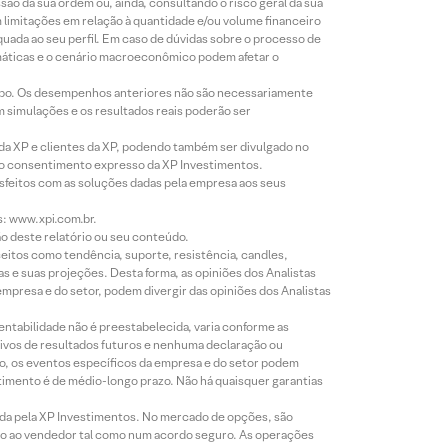
o da sua ordem ou, ainda, consultando o risco geral da sua
m limitações em relação à quantidade e/ou volume financeiro
equada ao seu perfil. Em caso de dúvidas sobre o processo de
imáticas e o cenário macroeconômico podem afetar o
empo. Os desempenhos anteriores não são necessariamente
m simulações e os resultados reais poderão ser
 da XP e clientes da XP, podendo também ser divulgado no
évio consentimento expresso da XP Investimentos.
isfeitos com as soluções dadas pela empresa aos seus
s: www.xpi.com.br.
ão deste relatório ou seu conteúdo.
eitos como tendência, suporte, resistência, candles,
s e suas projeções. Desta forma, as opiniões dos Analistas
presa e do setor, podem divergir das opiniões dos Analistas
entabilidade não é preestabelecida, varia conforme as
ivos de resultados futuros e nenhuma declaração ou
co, os eventos específicos da empresa e do setor podem
timento é de médio-longo prazo. Não há quaisquer garantias
icada pela XP Investimentos. No mercado de opções, são
mio ao vendedor tal como num acordo seguro. As operações