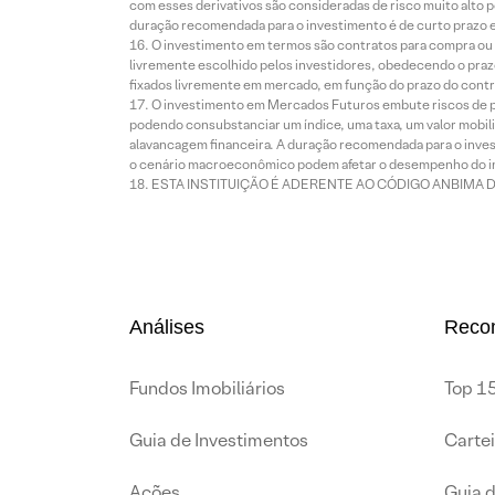
com esses derivativos são consideradas de risco muito alto p
duração recomendada para o investimento é de curto prazo e 
O investimento em termos são contratos para compra ou a
livremente escolhido pelos investidores, obedecendo o prazo
fixados livremente em mercado, em função do prazo do contr
O investimento em Mercados Futuros embute riscos de pe
podendo consubstanciar um índice, uma taxa, um valor mobiliá
alavancagem financeira. A duração recomendada para o invest
o cenário macroeconômico podem afetar o desempenho do i
ESTA INSTITUIÇÃO É ADERENTE AO CÓDIGO ANBIMA 
Análises
Reco
Fundos Imobiliários
Top 15
Guia de Investimentos
Carte
Ações
Guia 