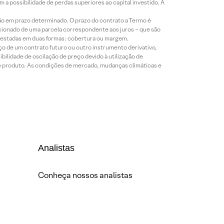
a possibilidade de perdas superiores ao capital investido. A
ão em prazo determinado. O prazo do contrato a Termo é
icionado de uma parcela correspondente aos juros – que são
prestadas em duas formas: cobertura ou margem.
o de um contrato futuro ou outro instrumento derivativo,
bilidade de oscilação de preço devido à utilização de
de produto. As condições de mercado, mudanças climáticas e
Analistas
Conheça nossos analistas