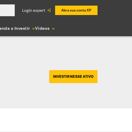
login expert
Abra sua conta XP
enda a Investir
Vídeos
INVESTIR NESSE ATIVO