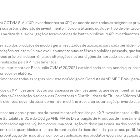
entos CCTVM S.A. (“XP Investimentos ou XP”) de acordo com todas as exigências p
r sua própria decisão de investimento, não constituindo qualquer tipo de oferta ou
s na data de sua divulgação e foram obtidas de fontes públicas. A XP Investimentos
e risco dos produtos de modo a gerar resultados de alocação para cada perfil de inv
mendações refletem única e exclusivamente suas análises e opiniões pessoais, que 
aviso prévio em decorrência de alterações nas condições de mercado, e que sua(s)
realizadas pela XP Investimentos.
lo cumprimento da Resolução CVM nº 20/2021 está indicado acima, sendo que, caso 
onado no relatório.
imento de todas as regras previstas no Código de Conduta da APIMEC Brasil para o 
ados da XP Investimentos ou por assessores de investimento que desempenham sua
os na Associação Nacional das Corretoras e Distribuidoras de Títulos e Valores 
de clientes, devendo atuar como intermediário e solicitar autorização prévia do cl
idor aos serviços e produtos de investimento oferecidos pela XP Investimentos, uti
 Suitability nº 01 e do Código ANBIMA de Distribuição de Produtos de Investimen
r, moderado e agressivo), bem como uma pontuação de risco para cada um dos produ
ntro das quantidades e limites da pontuação de risco definidas para o seu perfil. A
 sua pontuação de risco atual comporta a aplicação nos produtos e/ou a contratação