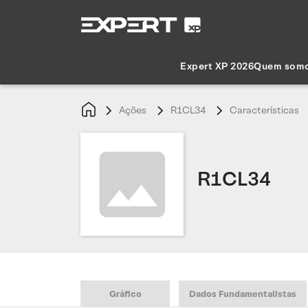
Expert XP 2026
Quem som
Ações
R1CL34
Características
R1CL34
Gráfico
Dados Fundamentalistas