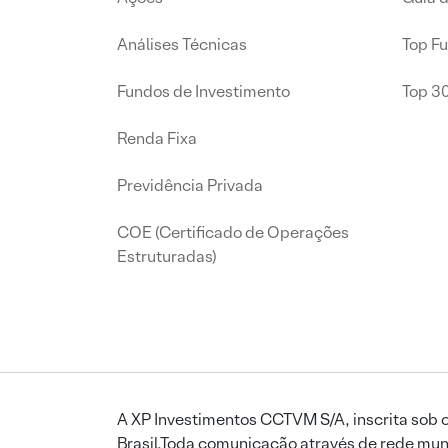
Análises Técnicas
Top F
Fundos de Investimento
Top 3
Renda Fixa
Previdência Privada
COE (Certificado de Operações
Estruturadas)
A XP Investimentos CCTVM S/A, inscrita sob o
Brasil.Toda comunicação através de rede mund