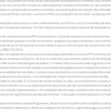
jada. Você pode consultar essas informações diretamente no momento da transmissã
ação de risco atual não comporte a aplicação/contratação pretendida, ou caso exista
m base na composição atual da sua carteira, esta aplicação/contratação não está ad
 seu perfil de investidor, consulte o FAQ. As condições de mercado, mudanças cl
 variações e seu preço ou valor pode aumentar ou diminuir num curto espaço de t
 não é líquida de impostos. As informações presentes neste material são baseadas e
rede de relacionamento da XP Investimentos, incluindo assessores de investimentos
ara qualquer pessoa, no todo ou em parte, qualquer que seja o propósito, sem o pr
ssão de servir de canal de contato sempre que os clientes que não se sentirem sat
e: 0800 722 3710.
dos nas tabelas de custos operacionais disponibilizadas no site da XP Investimento
 por quaisquer prejuízos, diretos ou indiretos, que venham a decorrer da utilizaç
 diferentes metodologias de análise. A Análise Técnica é executada seguindo conc
alista utiliza como informação os resultados divulgados pelas companhias emissora
 condições de mercado, o cenário macroeconômico e os eventos específicos da em
dos preços dos ativos, com utilização de “stops” para limitar as possíveis perdas.
ada no mercado. É um título de renda variável, ou seja, um investimento no qual a r
mento de alto risco e os desempenhos anteriores não são necessariamente indicat
terial em relação a desempenhos. As condições de mercado, o cenário macroeconômi
mesmo em significativas perdas patrimoniais. A duração recomendada para o inves
ra investidores de perfil agressivo, de acordo com a política de suitability prat
 fixado em data futura, devendo o adquirente do direito negociado pagar um prê