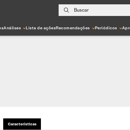
Buscar
os
Análises
Lista de ações
Recomendações
Periódicos
Apr
Características