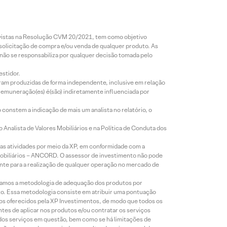
revistas na Resolução CVM 20/2021, tem como objetivo
 solicitação de compra e/ou venda de qualquer produto. As
 não se responsabiliza por qualquer decisão tomada pelo
estidor.
foram produzidas de forma independente, inclusive em relação
 remuneração(es) é(são) indiretamente influenciada por
constem a indicação de mais um analista no relatório, o
Analista de Valores Mobiliários e na Política de Conduta dos
s atividades por meio da XP, em conformidade com a
Mobiliários – ANCORD. O assessor de investimento não pode
iente para a realização de qualquer operação no mercado de
lizamos a metodologia de adequação dos produtos por
to. Essa metodologia consiste em atribuir uma pontuação
tos oferecidos pela XP Investimentos, de modo que todos os
ntes de aplicar nos produtos e/ou contratar os serviços
 dos serviços em questão, bem como se há limitações de