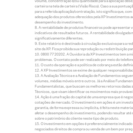
volume, concentração e/ou quantidade para a aplicação dese
carteira na tela de carteira (Visão Risco). Caso a sua pontu
para a referida aplicação/contratação, isto significa que, co
adequação dos produtos oferecidos pela XP Investimentos ao
desempenho do investimento.
A rentabilidade de produtos financeiros pode apresentar
indicativos de resultados futuros. A rentabilidade divulgada
significativamente diferentes.
Este relatório é destinado à circulação exclusiva para a 
site da XP. Fica proibida sua reprodução ou redistribuição p
0800 77 20202. A Ouvidoria da XP Investimentos tem a mi
problemas. O contato pode ser realizado por meio do telefon
O custo da operação e a política de cobrança estão defini
A XP Investimentos se exime de qualquer responsabilidade
A Avaliação Técnica e a Avaliação de Fundamentos seguem
volumes, médias móveis entre outros. Já a Análise Fundament
Fundamentalistas, que buscam os melhores retornos dadas as
Técnicos, que visam identificar os movimentos mais prováveis 
Ação é uma fração do capital de uma empresa que é negoci
cotações de mercado. O investimento em ações é um investi
garantia, de forma expressa ou implícita, é feita neste ma
afetar o desempenho do investimento, podendo resultar até 
sobre o patrimônio do cliente neste tipo de produto.
O investimento em opções é preferencialmente indicado pa
negociados direitos de compra ou venda de um bem por preço