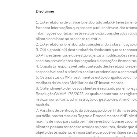
Disclaimer:
Este relatório de análise foi elaborado pela XP Investim
fornecer informações que possam auxiliar o investidor a toma
informações contidas neste relatório são consideradas válida
cliente com base no presente relatório.
Este relatório foi elaborado considerando a classificação d
O(s) signatário(s) deste relatório declara(m) que as reco
à XP Investimentos e que estão sujeitas a modificações sem 
receitas provenientes dos negócios e operações financeiras 
O analista responsável pelo conteúdo deste relatório e pe
responsável será o primeiro analista credenciado a ser menci
Os analistas da XP Investimentos estão obrigados ao cumpr
Analistas de Valores Mobiliários da XP Investimentos.
O atendimento de nossos clientes é realizado por empreg
Resolução CVM nº 178/2023, os quais encontram-se registrad
realizar consultoria, administração ou gestão de patrimônio 
capitais.
Para fins de verificação da adequação do perfil do invest
portfólio, nos termos das Regras e Procedimentos ANBIMA de
máxima de risco para cada perfil de investidor (conservado
clientes possam ter acesso a todos os produtos, desde que de
objeto deste material, é importante que você verifique se a