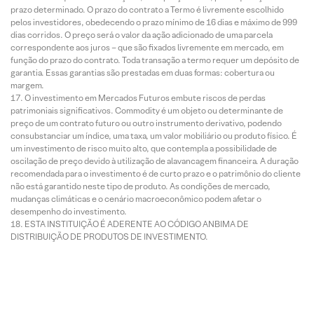
prazo determinado. O prazo do contrato a Termo é livremente escolhido
pelos investidores, obedecendo o prazo mínimo de 16 dias e máximo de 999
dias corridos. O preço será o valor da ação adicionado de uma parcela
correspondente aos juros – que são fixados livremente em mercado, em
função do prazo do contrato. Toda transação a termo requer um depósito de
garantia. Essas garantias são prestadas em duas formas: cobertura ou
margem.
O investimento em Mercados Futuros embute riscos de perdas
patrimoniais significativos. Commodity é um objeto ou determinante de
preço de um contrato futuro ou outro instrumento derivativo, podendo
consubstanciar um índice, uma taxa, um valor mobiliário ou produto físico. É
um investimento de risco muito alto, que contempla a possibilidade de
oscilação de preço devido à utilização de alavancagem financeira. A duração
recomendada para o investimento é de curto prazo e o patrimônio do cliente
não está garantido neste tipo de produto. As condições de mercado,
mudanças climáticas e o cenário macroeconômico podem afetar o
desempenho do investimento.
ESTA INSTITUIÇÃO É ADERENTE AO CÓDIGO ANBIMA DE
DISTRIBUIÇÃO DE PRODUTOS DE INVESTIMENTO.