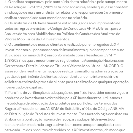
O analista responsável pelo conteúdo deste relatório e pelo cumprimento
da Resolução CVM nº 20/2021 está indicado acima, sendo que, caso constem
a indicação de mais um analista no relatório, o responsável será o primeiro
analista credenciado a ser mencionado no relatório.
Os analistas da XP Investimentos estão obrigados ao cumprimento de
todas as regras previstas no Código de Conduta da APIMEC Brasil para o
Analista de Valores Mobiliários e na Política de Conduta dos Analistas de
Valores Mobiliários da XP Investimentos.
O atendimento de nossos clientes é realizado por empregados da XP
Investimentos ou por assessores de investimento que desempenham suas
atividades por meio da XP, em conformidade com a Resolução CVM nº
178/2023, os quais encontram-se registrados na Associação Nacional das
Corretoras e Distribuidoras de Títulos e Valores Mobiliários – ANCORD. O
assessor de investimento não pode realizar consultoria, administração ou
gestão de patrimônio de clientes, devendo atuar como intermediário e
solicitar autorização prévia do cliente para a realização de qualquer operação
no mercado de capitais.
Para fins de verificação da adequação do perfil do investidor aos serviços e
produtos de investimento oferecidos pela XP Investimentos, utilizamos a
metodologia de adequação dos produtos por portfólio, nos termos das
Regras e Procedimentos ANBIMA de Suitability nº 01 e do Código ANBIMA
de Distribuição de Produtos de Investimento. Essa metodologia consiste em
atribuir uma pontuação máxima de risco para cada perfil de investidor
(conservador, moderado e agressivo), bem como uma pontuação de risco
para cada um dos produtos oferecidos pela XP Investimentos, de modo que