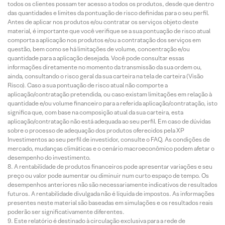
todos os clientes possam ter acesso a todos os produtos, desde que dentro
das quantidades e limites da pontuação de risco definidas para o seu perfil.
Antes de aplicar nos produtos e/ou contratar os serviços objeto deste
material, é importante que você verifique se a sua pontuação de risco atual
comporta a aplicação nos produtos e/ou a contratação dos serviços em
questão, bem como se há limitações de volume, concentração e/ou
quantidade para a aplicação desejada. Você pode consultar essas
informações diretamente no momento da transmissão da sua ordem ou,
ainda, consultando o risco geral da sua carteira na tela de carteira (Visão
Risco). Caso a sua pontuação de risco atual não comporte a
aplicação/contratação pretendida, ou caso existam limitações em relação à
quantidade e/ou volume financeiro para a referida aplicação/contratação, isto
significa que, com base na composição atual da sua carteira, esta
aplicação/contratação não está adequada ao seu perfil. Em caso de dúvidas
sobre o processo de adequação dos produtos oferecidos pela XP
Investimentos ao seu perfil de investidor, consulte o FAQ. As condições de
mercado, mudanças climáticas e o cenário macroeconômico podem afetar o
desempenho do investimento.
A rentabilidade de produtos financeiros pode apresentar variações e seu
preço ou valor pode aumentar ou diminuir num curto espaço de tempo. Os
desempenhos anteriores não são necessariamente indicativos de resultados
futuros. A rentabilidade divulgada não é líquida de impostos. As informações
presentes neste material são baseadas em simulações e os resultados reais
poderão ser significativamente diferentes.
Este relatório é destinado à circulação exclusiva para a rede de