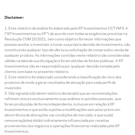
Disclaimer:
Este relatório de análise foi elaborado pela XP Investimentos CCTVM S.A.
(“XP Investimentos ou XP”) de acordo com todas as exigências previstas na
Resolução CVM 20/2021, tem como objetivo fornecer informações que
possam auxiliar o investidor a tomar sua própria decisão de investimento, não
constituindo qualquer tipo de oferta ou solicitação de compra e/ou venda de
qualquer produto. As informações contidas neste relatório são consideradas
válidas na data de sua divulgação e foram obtidas de fontes públicas. A XP
Investimentos não se responsabiliza por qualquer decisão tomada pelo
cliente com base no presente relatório.
Este relatório foi elaborado considerando a classificação de risco dos
produtos de modo a gerar resultados de alocação para cada perfil de
investidor.
O(s) signatário(s) deste relatório declara(m) que as recomendações
refletem única e exclusivamente suas análises e opiniões pessoais, que
foram produzidas de forma independente, inclusive em relação à XP
Investimentos e que estão sujeitas a modificações sem aviso prévio em
decorrência de alterações nas condições de mercado, e que sua(s)
remuneração(es) é(são) indiretamente influenciada por receitas
provenientes dos negócios e operações financeiras realizadas pela XP
Investimentos.