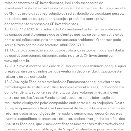
relacionamento da XP Investimentos, incluindo assessores de
investimentos da XP e clientes da XP, podendo também ser divulgado no site
da XP. Fica proibida sua reprodução ou redistribuição para qualquer pessoa,
no todo ou em parte, qualquer que seja o propósito, sem o prévio
consentimento expresso da XP Investimentos.
0800 77 20202. A Ouvidoria da XP Investimentos tem a missão de servir
de canal de contato sempre que os clientes que não se sentirem satisfeitos
com as soluções dadas pela empresa aos seus problemas. O contato pode
ser realizado por meio do telefone: 0800 722 3710.
O custo da operação e a política de cobrança estão definidos nas tabelas
de custos operacionais disponibilizadas no site da XP Investimentos:
www.xpi.com.br.
A XP Investimentos se exime de qualquer responsabilidade por quaisquer
prejuízos, diretos ou indiretos, que venham a decorrer da utilização deste
relatório ou seu conteúdo.
A Avaliação Técnica e a Avaliação de Fundamentos seguem diferentes
metodologias de análise. A Análise Técnica é executada seguindo conceitos
como tendência, suporte, resistência, candles, volumes, médias móveis
entre outros. Já a Análise Fundamentalista utiliza como informação os
resultados divulgados pelas companhias emissoras e suas projeções. Desta
forma, as opiniões dos Analistas Fundamentalistas, que buscam os melhores
retornos dadas as condições de mercado, o cenário macroeconômico e os
eventos específicos da empresa e do setor, podem divergir das opiniões dos
Analistas Técnicos, que visam identificar os movimentos mais prováveis dos
preços dos ativos, com utilização de “stops” para limitar as possíveis perdas.