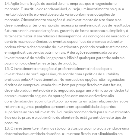
Ação é uma fração do capital de uma empresa que é negociada no
mercado. É um título de renda variável, ou seja, um investimento no qual a
rentabilidade não é preestabelecida, varia conforme as cotações de
mercado. O investimento em ações é um investimento de alto risco e os
desempenhos anteriores não são necessariamente indicativos de resultados
futuros e nenhuma declaração ou garantia, de forma expressa ou implícita, é
feita neste material em relação a desempenhos. As condições de mercado, o
cenário macroeconômico, os eventos específicos da empresa e do setor
podem afetar o desempenho do investimento, podendo resultar até mesmo
em significativas perdas patrimoniais. A duração recomendada para o
investimento é de médio-longo prazo. Não há quaisquer garantias sobre o
patrimônio do cliente neste tipo de produto.
O investimento em opções é preferencialmente indicado para
investidores de perfil agressivo, de acordo com a política de suitability
praticada pela XP Investimentos. No mercado de opções, são negociados
direitos de compra ou venda de um bem por preço fixado em data futura,
devendo o adquirente do direito negociado pagar um prêmio ao vendedor tal
como num acordo seguro. As operações com esses derivativos são
consideradas de risco muito alto por apresentarem altas relações de risco e
retorno e algumas posições apresentarem a possibilidade de perdas
superiores ao capital investido. A duração recomendada para o investimento
é de curto prazo e o patrimônio do cliente não está garantido neste tipo de
produto.
O investimento em termos são contratos para compra ou a venda de uma
determinada quantidade de ações, a um preço fixado, para liquidação em