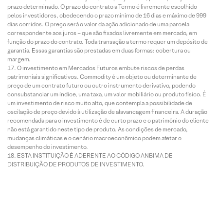
prazo determinado. O prazo do contrato a Termo é livremente escolhido
pelos investidores, obedecendo o prazo mínimo de 16 dias e máximo de 999
dias corridos. O preço será o valor da ação adicionado de uma parcela
correspondente aos juros – que são fixados livremente em mercado, em
função do prazo do contrato. Toda transação a termo requer um depósito de
garantia. Essas garantias são prestadas em duas formas: cobertura ou
margem.
O investimento em Mercados Futuros embute riscos de perdas
patrimoniais significativos. Commodity é um objeto ou determinante de
preço de um contrato futuro ou outro instrumento derivativo, podendo
consubstanciar um índice, uma taxa, um valor mobiliário ou produto físico. É
um investimento de risco muito alto, que contempla a possibilidade de
oscilação de preço devido à utilização de alavancagem financeira. A duração
recomendada para o investimento é de curto prazo e o patrimônio do cliente
não está garantido neste tipo de produto. As condições de mercado,
mudanças climáticas e o cenário macroeconômico podem afetar o
desempenho do investimento.
ESTA INSTITUIÇÃO É ADERENTE AO CÓDIGO ANBIMA DE
DISTRIBUIÇÃO DE PRODUTOS DE INVESTIMENTO.