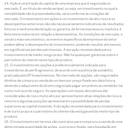
Ação é uma fração do capital de uma empresa que é negociada no
mercado. É um título de renda variável, ou seja, um investimento no qual a
rentabilidade não é preestabelecida, varia conforme as cotações de
mercado. O investimento em ações é um investimento de alto risco e os
desempenhos anteriores não são necessariamente indicativos de resultados
futuros e nenhuma declaração ou garantia, de forma expressa ou implícita, é
feita neste material em relação a desempenhos. As condições de mercado, o
cenário macroeconômico, os eventos específicos da empresa e do setor
podem afetar o desempenho do investimento, podendo resultar até mesmo
em significativas perdas patrimoniais. A duração recomendada para o
investimento é de médio-longo prazo. Não há quaisquer garantias sobre o
patrimônio do cliente neste tipo de produto.
O investimento em opções é preferencialmente indicado para
investidores de perfil agressivo, de acordo com a política de suitability
praticada pela XP Investimentos. No mercado de opções, são negociados
direitos de compra ou venda de um bem por preço fixado em data futura,
devendo o adquirente do direito negociado pagar um prêmio ao vendedor tal
como num acordo seguro. As operações com esses derivativos são
consideradas de risco muito alto por apresentarem altas relações de risco e
retorno e algumas posições apresentarem a possibilidade de perdas
superiores ao capital investido. A duração recomendada para o investimento
é de curto prazo e o patrimônio do cliente não está garantido neste tipo de
produto.
O investimento em termos são contratos para compra ou a venda de uma
determinada quantidade de ações, a um preço fixado, para liquidação em