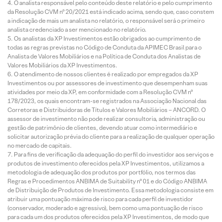
O analista responsável pelo conteúdo deste relatório e pelo cumprimento
da Resolução CVM nº 20/2021 está indicado acima, sendo que, caso constem
a indicação de mais um analista no relatório, o responsável será o primeiro
analista credenciado a ser mencionado no relatório.
Os analistas da XP Investimentos estão obrigados ao cumprimento de
todas as regras previstas no Código de Conduta da APIMEC Brasil para o
Analista de Valores Mobiliários e na Política de Conduta dos Analistas de
Valores Mobiliários da XP Investimentos.
O atendimento de nossos clientes é realizado por empregados da XP
Investimentos ou por assessores de investimento que desempenham suas
atividades por meio da XP, em conformidade com a Resolução CVM nº
178/2023, os quais encontram-se registrados na Associação Nacional das
Corretoras e Distribuidoras de Títulos e Valores Mobiliários – ANCORD. O
assessor de investimento não pode realizar consultoria, administração ou
gestão de patrimônio de clientes, devendo atuar como intermediário e
solicitar autorização prévia do cliente para a realização de qualquer operação
no mercado de capitais.
Para fins de verificação da adequação do perfil do investidor aos serviços e
produtos de investimento oferecidos pela XP Investimentos, utilizamos a
metodologia de adequação dos produtos por portfólio, nos termos das
Regras e Procedimentos ANBIMA de Suitability nº 01 e do Código ANBIMA
de Distribuição de Produtos de Investimento. Essa metodologia consiste em
atribuir uma pontuação máxima de risco para cada perfil de investidor
(conservador, moderado e agressivo), bem como uma pontuação de risco
para cada um dos produtos oferecidos pela XP Investimentos, de modo que