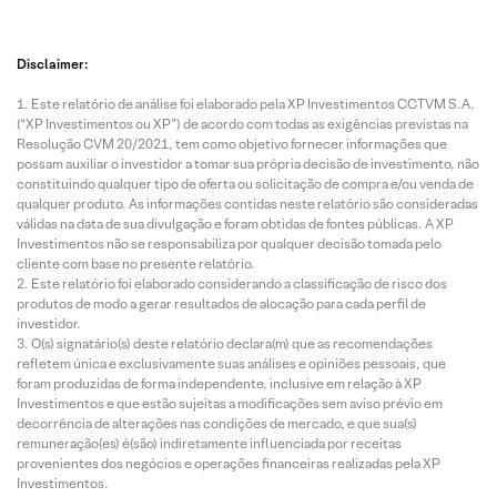
Disclaimer:
Este relatório de análise foi elaborado pela XP Investimentos CCTVM S.A.
(“XP Investimentos ou XP”) de acordo com todas as exigências previstas na
Resolução CVM 20/2021, tem como objetivo fornecer informações que
possam auxiliar o investidor a tomar sua própria decisão de investimento, não
constituindo qualquer tipo de oferta ou solicitação de compra e/ou venda de
qualquer produto. As informações contidas neste relatório são consideradas
válidas na data de sua divulgação e foram obtidas de fontes públicas. A XP
Investimentos não se responsabiliza por qualquer decisão tomada pelo
cliente com base no presente relatório.
Este relatório foi elaborado considerando a classificação de risco dos
produtos de modo a gerar resultados de alocação para cada perfil de
investidor.
O(s) signatário(s) deste relatório declara(m) que as recomendações
refletem única e exclusivamente suas análises e opiniões pessoais, que
foram produzidas de forma independente, inclusive em relação à XP
Investimentos e que estão sujeitas a modificações sem aviso prévio em
decorrência de alterações nas condições de mercado, e que sua(s)
remuneração(es) é(são) indiretamente influenciada por receitas
provenientes dos negócios e operações financeiras realizadas pela XP
Investimentos.