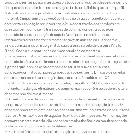
todos os clientes possam ter acesso a todos os produtos, desde que dentro
das quantidades e limites da pontuação de risco definidas para o seu perfil.
Antes de aplicar nos produtos e/ou contratar os serviços objeto deste
material, é importante que você verifique se a sua pontuação de risco atual
comporta a aplicação nos produtos e/ou a contratação dos serviços em
questão, bem como se há limitações de volume, concentração e/ou
quantidade para a aplicação desejada. Você pode consultar essas
informações diretamente no momento da transmissão da sua ordem ou,
ainda, consultando o risco geral da sua carteira na tela de carteira (Visão
Risco). Caso a sua pontuação de risco atual não comporte a
aplicação/contratação pretendida, ou caso existam limitações em relação à
quantidade e/ou volume financeiro para a referida aplicação/contratação, isto
significa que, com base na composição atual da sua carteira, esta
aplicação/contratação não está adequada ao seu perfil. Em caso de dúvidas
sobre o processo de adequação dos produtos oferecidos pela XP
Investimentos ao seu perfil de investidor, consulte o FAQ. As condições de
mercado, mudanças climáticas e o cenário macroeconômico podem afetar o
desempenho do investimento.
A rentabilidade de produtos financeiros pode apresentar variações e seu
preço ou valor pode aumentar ou diminuir num curto espaço de tempo. Os
desempenhos anteriores não são necessariamente indicativos de resultados
futuros. A rentabilidade divulgada não é líquida de impostos. As informações
presentes neste material são baseadas em simulações e os resultados reais
poderão ser significativamente diferentes.
Este relatório é destinado à circulação exclusiva para a rede de