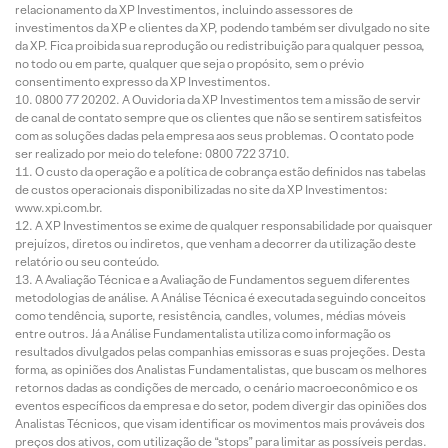
relacionamento da XP Investimentos, incluindo assessores de
investimentos da XP e clientes da XP, podendo também ser divulgado no site
da XP. Fica proibida sua reprodução ou redistribuição para qualquer pessoa,
no todo ou em parte, qualquer que seja o propósito, sem o prévio
consentimento expresso da XP Investimentos.
0800 77 20202. A Ouvidoria da XP Investimentos tem a missão de servir
de canal de contato sempre que os clientes que não se sentirem satisfeitos
com as soluções dadas pela empresa aos seus problemas. O contato pode
ser realizado por meio do telefone: 0800 722 3710.
O custo da operação e a política de cobrança estão definidos nas tabelas
de custos operacionais disponibilizadas no site da XP Investimentos:
www.xpi.com.br.
A XP Investimentos se exime de qualquer responsabilidade por quaisquer
prejuízos, diretos ou indiretos, que venham a decorrer da utilização deste
relatório ou seu conteúdo.
A Avaliação Técnica e a Avaliação de Fundamentos seguem diferentes
metodologias de análise. A Análise Técnica é executada seguindo conceitos
como tendência, suporte, resistência, candles, volumes, médias móveis
entre outros. Já a Análise Fundamentalista utiliza como informação os
resultados divulgados pelas companhias emissoras e suas projeções. Desta
forma, as opiniões dos Analistas Fundamentalistas, que buscam os melhores
retornos dadas as condições de mercado, o cenário macroeconômico e os
eventos específicos da empresa e do setor, podem divergir das opiniões dos
Analistas Técnicos, que visam identificar os movimentos mais prováveis dos
preços dos ativos, com utilização de “stops” para limitar as possíveis perdas.