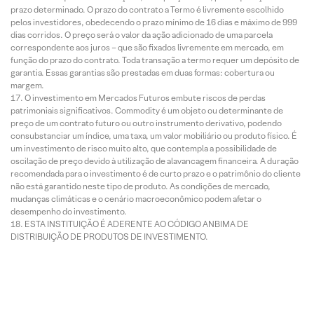
prazo determinado. O prazo do contrato a Termo é livremente escolhido
pelos investidores, obedecendo o prazo mínimo de 16 dias e máximo de 999
dias corridos. O preço será o valor da ação adicionado de uma parcela
correspondente aos juros – que são fixados livremente em mercado, em
função do prazo do contrato. Toda transação a termo requer um depósito de
garantia. Essas garantias são prestadas em duas formas: cobertura ou
margem.
O investimento em Mercados Futuros embute riscos de perdas
patrimoniais significativos. Commodity é um objeto ou determinante de
preço de um contrato futuro ou outro instrumento derivativo, podendo
consubstanciar um índice, uma taxa, um valor mobiliário ou produto físico. É
um investimento de risco muito alto, que contempla a possibilidade de
oscilação de preço devido à utilização de alavancagem financeira. A duração
recomendada para o investimento é de curto prazo e o patrimônio do cliente
não está garantido neste tipo de produto. As condições de mercado,
mudanças climáticas e o cenário macroeconômico podem afetar o
desempenho do investimento.
ESTA INSTITUIÇÃO É ADERENTE AO CÓDIGO ANBIMA DE
DISTRIBUIÇÃO DE PRODUTOS DE INVESTIMENTO.