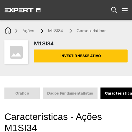
Ações
M1SI34
Características
M1SI34
INVESTIR NESSE ATIVO
Gráfico
Dados Fundamentalistas
Característic
Características - Ações
M1SI34