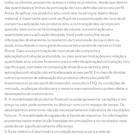
todos os clientes possam ter acesso a todos os produtos, desde que dentro
das quantidades e limites da pontuação de risco definidas para o seu perfil.
Antes de aplicar nos produtos e/ou contratar os serviços objeto deste
material, é importante que você verifique se a sua pontuação de risco atual
comporta a aplicação nos produtos e/ou a contratação dos serviços em
questão, bem como se há limitações de volume, concentração e/ou
quantidade para a aplicação desejada. Você pode consultar essas
informações diretamente no momento da transmissão da sua ordem ou,
ainda, consultando o risco geral da sua carteira na tela de carteira (Visão
Risco). Caso a sua pontuação de risco atual não comporte a
aplicação/contratação pretendida, ou caso existam limitações em relação à
quantidade e/ou volume financeiro para a referida aplicação/contratação, isto
significa que, com base na composição atual da sua carteira, esta
aplicação/contratação não está adequada ao seu perfil. Em caso de dúvidas
sobre o processo de adequação dos produtos oferecidos pela XP
Investimentos ao seu perfil de investidor, consulte o FAQ. As condições de
mercado, mudanças climáticas e o cenário macroeconômico podem afetar o
desempenho do investimento.
A rentabilidade de produtos financeiros pode apresentar variações e seu
preço ou valor pode aumentar ou diminuir num curto espaço de tempo. Os
desempenhos anteriores não são necessariamente indicativos de resultados
futuros. A rentabilidade divulgada não é líquida de impostos. As informações
presentes neste material são baseadas em simulações e os resultados reais
poderão ser significativamente diferentes.
Este relatório é destinado à circulação exclusiva para a rede de