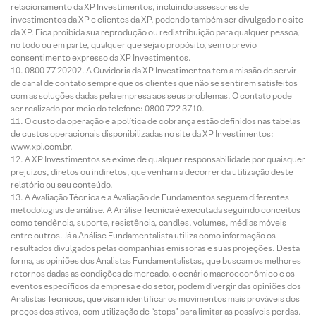
relacionamento da XP Investimentos, incluindo assessores de
investimentos da XP e clientes da XP, podendo também ser divulgado no site
da XP. Fica proibida sua reprodução ou redistribuição para qualquer pessoa,
no todo ou em parte, qualquer que seja o propósito, sem o prévio
consentimento expresso da XP Investimentos.
0800 77 20202. A Ouvidoria da XP Investimentos tem a missão de servir
de canal de contato sempre que os clientes que não se sentirem satisfeitos
com as soluções dadas pela empresa aos seus problemas. O contato pode
ser realizado por meio do telefone: 0800 722 3710.
O custo da operação e a política de cobrança estão definidos nas tabelas
de custos operacionais disponibilizadas no site da XP Investimentos:
www.xpi.com.br.
A XP Investimentos se exime de qualquer responsabilidade por quaisquer
prejuízos, diretos ou indiretos, que venham a decorrer da utilização deste
relatório ou seu conteúdo.
A Avaliação Técnica e a Avaliação de Fundamentos seguem diferentes
metodologias de análise. A Análise Técnica é executada seguindo conceitos
como tendência, suporte, resistência, candles, volumes, médias móveis
entre outros. Já a Análise Fundamentalista utiliza como informação os
resultados divulgados pelas companhias emissoras e suas projeções. Desta
forma, as opiniões dos Analistas Fundamentalistas, que buscam os melhores
retornos dadas as condições de mercado, o cenário macroeconômico e os
eventos específicos da empresa e do setor, podem divergir das opiniões dos
Analistas Técnicos, que visam identificar os movimentos mais prováveis dos
preços dos ativos, com utilização de “stops” para limitar as possíveis perdas.