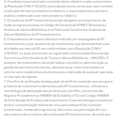
O analista responsável pelo conteúdo deste relatório e pelo cumprimento
da Resolução CVM nº 20/2021 está indicado acima, sendo que, caso constem
a indicação de mais um analista no relatório, o responsável será o primeiro
analista credenciado a ser mencionado no relatório.
Os analistas da XP Investimentos estão obrigados ao cumprimento de
todas as regras previstas no Código de Conduta da APIMEC Brasil para o
Analista de Valores Mobiliários e na Política de Conduta dos Analistas de
Valores Mobiliários da XP Investimentos.
O atendimento de nossos clientes é realizado por empregados da XP
Investimentos ou por assessores de investimento que desempenham suas
atividades por meio da XP, em conformidade com a Resolução CVM nº
178/2023, os quais encontram-se registrados na Associação Nacional das
Corretoras e Distribuidoras de Títulos e Valores Mobiliários – ANCORD. O
assessor de investimento não pode realizar consultoria, administração ou
gestão de patrimônio de clientes, devendo atuar como intermediário e
solicitar autorização prévia do cliente para a realização de qualquer operação
no mercado de capitais.
Para fins de verificação da adequação do perfil do investidor aos serviços e
produtos de investimento oferecidos pela XP Investimentos, utilizamos a
metodologia de adequação dos produtos por portfólio, nos termos das
Regras e Procedimentos ANBIMA de Suitability nº 01 e do Código ANBIMA
de Distribuição de Produtos de Investimento. Essa metodologia consiste em
atribuir uma pontuação máxima de risco para cada perfil de investidor
(conservador, moderado e agressivo), bem como uma pontuação de risco
para cada um dos produtos oferecidos pela XP Investimentos, de modo que