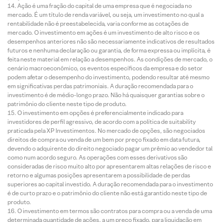
Ação é uma fração do capital de uma empresa que é negociada no
mercado. É um título de renda variável, ou seja, um investimento no qual a
rentabilidade não é preestabelecida, varia conforme as cotações de
mercado. O investimento em ações é um investimento de alto risco e os
desempenhos anteriores não são necessariamente indicativos de resultados
futuros e nenhuma declaração ou garantia, de forma expressa ou implícita, é
feita neste material em relação a desempenhos. As condições de mercado, o
cenário macroeconômico, os eventos específicos da empresa e do setor
podem afetar o desempenho do investimento, podendo resultar até mesmo
em significativas perdas patrimoniais. A duração recomendada para o
investimento é de médio-longo prazo. Não há quaisquer garantias sobre o
patrimônio do cliente neste tipo de produto.
O investimento em opções é preferencialmente indicado para
investidores de perfil agressivo, de acordo com a política de suitability
praticada pela XP Investimentos. No mercado de opções, são negociados
direitos de compra ou venda de um bem por preço fixado em data futura,
devendo o adquirente do direito negociado pagar um prêmio ao vendedor tal
como num acordo seguro. As operações com esses derivativos são
consideradas de risco muito alto por apresentarem altas relações de risco e
retorno e algumas posições apresentarem a possibilidade de perdas
superiores ao capital investido. A duração recomendada para o investimento
é de curto prazo e o patrimônio do cliente não está garantido neste tipo de
produto.
O investimento em termos são contratos para compra ou a venda de uma
determinada quantidade de ações, a um preço fixado, para liquidação em