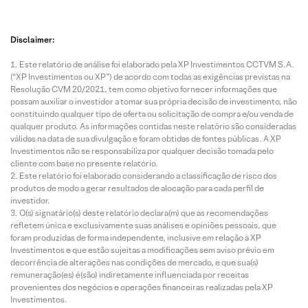
Disclaimer:
Este relatório de análise foi elaborado pela XP Investimentos CCTVM S.A.
(“XP Investimentos ou XP”) de acordo com todas as exigências previstas na
Resolução CVM 20/2021, tem como objetivo fornecer informações que
possam auxiliar o investidor a tomar sua própria decisão de investimento, não
constituindo qualquer tipo de oferta ou solicitação de compra e/ou venda de
qualquer produto. As informações contidas neste relatório são consideradas
válidas na data de sua divulgação e foram obtidas de fontes públicas. A XP
Investimentos não se responsabiliza por qualquer decisão tomada pelo
cliente com base no presente relatório.
Este relatório foi elaborado considerando a classificação de risco dos
produtos de modo a gerar resultados de alocação para cada perfil de
investidor.
O(s) signatário(s) deste relatório declara(m) que as recomendações
refletem única e exclusivamente suas análises e opiniões pessoais, que
foram produzidas de forma independente, inclusive em relação à XP
Investimentos e que estão sujeitas a modificações sem aviso prévio em
decorrência de alterações nas condições de mercado, e que sua(s)
remuneração(es) é(são) indiretamente influenciada por receitas
provenientes dos negócios e operações financeiras realizadas pela XP
Investimentos.