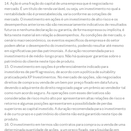
Ação é uma fração do capital de uma empresa que é negociada no
mercado. É um título de renda variável, ou seja, um investimento no qual a
rentabilidade não é preestabelecida, varia conforme as cotações de
mercado. O investimento em ações é um investimento de alto risco e os
desempenhos anteriores não são necessariamente indicativos de resultados
futuros e nenhuma declaração ou garantia, de forma expressa ou implícita, é
feita neste material em relação a desempenhos. As condições de mercado, o
cenário macroeconômico, os eventos específicos da empresa e do setor
podem afetar o desempenho do investimento, podendo resultar até mesmo
em significativas perdas patrimoniais. A duração recomendada para o
investimento é de médio-longo prazo. Não há quaisquer garantias sobre o
patrimônio do cliente neste tipo de produto.
O investimento em opções é preferencialmente indicado para
investidores de perfil agressivo, de acordo com a política de suitability
praticada pela XP Investimentos. No mercado de opções, são negociados
direitos de compra ou venda de um bem por preço fixado em data futura,
devendo o adquirente do direito negociado pagar um prêmio ao vendedor tal
como num acordo seguro. As operações com esses derivativos são
consideradas de risco muito alto por apresentarem altas relações de risco e
retorno e algumas posições apresentarem a possibilidade de perdas
superiores ao capital investido. A duração recomendada para o investimento
é de curto prazo e o patrimônio do cliente não está garantido neste tipo de
produto.
O investimento em termos são contratos para compra ou a venda de uma
determinada quantidade de ações, a um preço fixado, para liquidação em