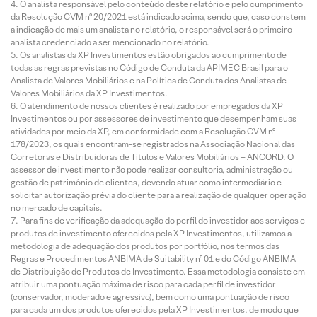
O analista responsável pelo conteúdo deste relatório e pelo cumprimento
da Resolução CVM nº 20/2021 está indicado acima, sendo que, caso constem
a indicação de mais um analista no relatório, o responsável será o primeiro
analista credenciado a ser mencionado no relatório.
Os analistas da XP Investimentos estão obrigados ao cumprimento de
todas as regras previstas no Código de Conduta da APIMEC Brasil para o
Analista de Valores Mobiliários e na Política de Conduta dos Analistas de
Valores Mobiliários da XP Investimentos.
O atendimento de nossos clientes é realizado por empregados da XP
Investimentos ou por assessores de investimento que desempenham suas
atividades por meio da XP, em conformidade com a Resolução CVM nº
178/2023, os quais encontram-se registrados na Associação Nacional das
Corretoras e Distribuidoras de Títulos e Valores Mobiliários – ANCORD. O
assessor de investimento não pode realizar consultoria, administração ou
gestão de patrimônio de clientes, devendo atuar como intermediário e
solicitar autorização prévia do cliente para a realização de qualquer operação
no mercado de capitais.
Para fins de verificação da adequação do perfil do investidor aos serviços e
produtos de investimento oferecidos pela XP Investimentos, utilizamos a
metodologia de adequação dos produtos por portfólio, nos termos das
Regras e Procedimentos ANBIMA de Suitability nº 01 e do Código ANBIMA
de Distribuição de Produtos de Investimento. Essa metodologia consiste em
atribuir uma pontuação máxima de risco para cada perfil de investidor
(conservador, moderado e agressivo), bem como uma pontuação de risco
para cada um dos produtos oferecidos pela XP Investimentos, de modo que