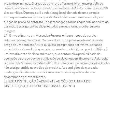
prazo determinado. O prazo do contrato a Termo é livremente escolhido
pelos investidores, obedecendo o prazo mínimo de 16 dias e máximo de 999
dias corridos. O preço será o valor da ação adicionado de uma parcela
correspondente aos juros – que são fixados livremente em mercado, em
função do prazo do contrato. Toda transação a termo requer um depósito de
garantia. Essas garantias são prestadas em duas formas: cobertura ou
margem.
O investimento em Mercados Futuros embute riscos de perdas
patrimoniais significativos. Commodity é um objeto ou determinante de
preço de um contrato futuro ou outro instrumento derivativo, podendo
consubstanciar um índice, uma taxa, um valor mobiliário ou produto físico. É
um investimento de risco muito alto, que contempla a possibilidade de
oscilação de preço devido à utilização de alavancagem financeira. A duração
recomendada para o investimento é de curto prazo e o patrimônio do cliente
não está garantido neste tipo de produto. As condições de mercado,
mudanças climáticas e o cenário macroeconômico podem afetar o
desempenho do investimento.
ESTA INSTITUIÇÃO É ADERENTE AO CÓDIGO ANBIMA DE
DISTRIBUIÇÃO DE PRODUTOS DE INVESTIMENTO.