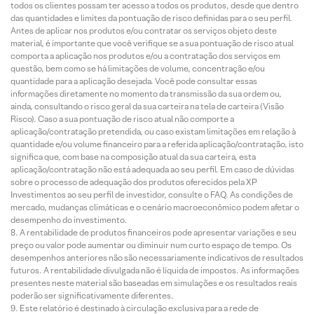
todos os clientes possam ter acesso a todos os produtos, desde que dentro
das quantidades e limites da pontuação de risco definidas para o seu perfil.
Antes de aplicar nos produtos e/ou contratar os serviços objeto deste
material, é importante que você verifique se a sua pontuação de risco atual
comporta a aplicação nos produtos e/ou a contratação dos serviços em
questão, bem como se há limitações de volume, concentração e/ou
quantidade para a aplicação desejada. Você pode consultar essas
informações diretamente no momento da transmissão da sua ordem ou,
ainda, consultando o risco geral da sua carteira na tela de carteira (Visão
Risco). Caso a sua pontuação de risco atual não comporte a
aplicação/contratação pretendida, ou caso existam limitações em relação à
quantidade e/ou volume financeiro para a referida aplicação/contratação, isto
significa que, com base na composição atual da sua carteira, esta
aplicação/contratação não está adequada ao seu perfil. Em caso de dúvidas
sobre o processo de adequação dos produtos oferecidos pela XP
Investimentos ao seu perfil de investidor, consulte o FAQ. As condições de
mercado, mudanças climáticas e o cenário macroeconômico podem afetar o
desempenho do investimento.
A rentabilidade de produtos financeiros pode apresentar variações e seu
preço ou valor pode aumentar ou diminuir num curto espaço de tempo. Os
desempenhos anteriores não são necessariamente indicativos de resultados
futuros. A rentabilidade divulgada não é líquida de impostos. As informações
presentes neste material são baseadas em simulações e os resultados reais
poderão ser significativamente diferentes.
Este relatório é destinado à circulação exclusiva para a rede de