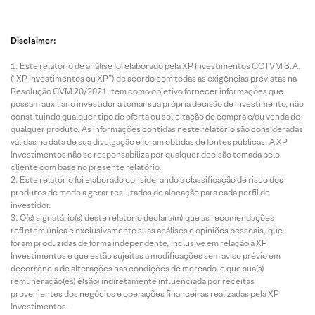
Disclaimer:
Este relatório de análise foi elaborado pela XP Investimentos CCTVM S.A.
(“XP Investimentos ou XP”) de acordo com todas as exigências previstas na
Resolução CVM 20/2021, tem como objetivo fornecer informações que
possam auxiliar o investidor a tomar sua própria decisão de investimento, não
constituindo qualquer tipo de oferta ou solicitação de compra e/ou venda de
qualquer produto. As informações contidas neste relatório são consideradas
válidas na data de sua divulgação e foram obtidas de fontes públicas. A XP
Investimentos não se responsabiliza por qualquer decisão tomada pelo
cliente com base no presente relatório.
Este relatório foi elaborado considerando a classificação de risco dos
produtos de modo a gerar resultados de alocação para cada perfil de
investidor.
O(s) signatário(s) deste relatório declara(m) que as recomendações
refletem única e exclusivamente suas análises e opiniões pessoais, que
foram produzidas de forma independente, inclusive em relação à XP
Investimentos e que estão sujeitas a modificações sem aviso prévio em
decorrência de alterações nas condições de mercado, e que sua(s)
remuneração(es) é(são) indiretamente influenciada por receitas
provenientes dos negócios e operações financeiras realizadas pela XP
Investimentos.