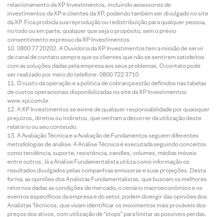
relacionamento da XP Investimentos, incluindo assessores de
investimentos da XP e clientes da XP, podendo também ser divulgado no site
da XP. Fica proibida sua reprodução ou redistribuição para qualquer pessoa,
no todo ou em parte, qualquer que seja o propósito, sem o prévio
consentimento expresso da XP Investimentos.
0800 77 20202. A Ouvidoria da XP Investimentos tem a missão de servir
de canal de contato sempre que os clientes que não se sentirem satisfeitos
com as soluções dadas pela empresa aos seus problemas. O contato pode
ser realizado por meio do telefone: 0800 722 3710.
O custo da operação e a política de cobrança estão definidos nas tabelas
de custos operacionais disponibilizadas no site da XP Investimentos:
www.xpi.com.br.
A XP Investimentos se exime de qualquer responsabilidade por quaisquer
prejuízos, diretos ou indiretos, que venham a decorrer da utilização deste
relatório ou seu conteúdo.
A Avaliação Técnica e a Avaliação de Fundamentos seguem diferentes
metodologias de análise. A Análise Técnica é executada seguindo conceitos
como tendência, suporte, resistência, candles, volumes, médias móveis
entre outros. Já a Análise Fundamentalista utiliza como informação os
resultados divulgados pelas companhias emissoras e suas projeções. Desta
forma, as opiniões dos Analistas Fundamentalistas, que buscam os melhores
retornos dadas as condições de mercado, o cenário macroeconômico e os
eventos específicos da empresa e do setor, podem divergir das opiniões dos
Analistas Técnicos, que visam identificar os movimentos mais prováveis dos
preços dos ativos, com utilização de “stops” para limitar as possíveis perdas.