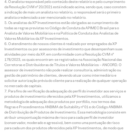
O analista responsável pelo conteúdo deste relatório e pelo cumprimento
da Resolução CVM nº 20/2021 está indicado acima, sendo que, caso constem
a indicação de mais um analista no relatório, o responsável será o primeiro
analista credenciado a ser mencionado no relatório.
Os analistas da XP Investimentos estão obrigados ao cumprimento de
todas as regras previstas no Código de Conduta da APIMEC Brasil para o
Analista de Valores Mobiliários e na Política de Conduta dos Analistas de
Valores Mobiliários da XP Investimentos.
O atendimento de nossos clientes é realizado por empregados da XP
Investimentos ou por assessores de investimento que desempenham suas
atividades por meio da XP, em conformidade com a Resolução CVM nº
178/2023, os quais encontram-se registrados na Associação Nacional das
Corretoras e Distribuidoras de Títulos e Valores Mobiliários – ANCORD. O
assessor de investimento não pode realizar consultoria, administração ou
gestão de patrimônio de clientes, devendo atuar como intermediário e
solicitar autorização prévia do cliente para a realização de qualquer operação
no mercado de capitais.
Para fins de verificação da adequação do perfil do investidor aos serviços e
produtos de investimento oferecidos pela XP Investimentos, utilizamos a
metodologia de adequação dos produtos por portfólio, nos termos das
Regras e Procedimentos ANBIMA de Suitability nº 01 e do Código ANBIMA
de Distribuição de Produtos de Investimento. Essa metodologia consiste em
atribuir uma pontuação máxima de risco para cada perfil de investidor
(conservador, moderado e agressivo), bem como uma pontuação de risco
para cada um dos produtos oferecidos pela XP Investimentos, de modo que