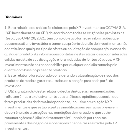
Disclaimer:
Este relatório de análise foi elaborado pela XP Investimentos CCTVM S.A.
(“XP Investimentos ou XP”) de acordo com todas as exigências previstas na
Resolução CVM 20/2021, tem como objetivo fornecer informações que
possam auxiliar o investidor a tomar sua própria decisão de investimento, não
constituindo qualquer tipo de oferta ou solicitação de compra e/ou venda de
qualquer produto. As informações contidas neste relatório são consideradas
válidas na data de sua divulgação e foram obtidas de fontes públicas. A XP
Investimentos não se responsabiliza por qualquer decisão tomada pelo
cliente com base no presente relatório.
Este relatório foi elaborado considerando a classificação de risco dos
produtos de modo a gerar resultados de alocação para cada perfil de
investidor.
O(s) signatário(s) deste relatório declara(m) que as recomendações
refletem única e exclusivamente suas análises e opiniões pessoais, que
foram produzidas de forma independente, inclusive em relação à XP
Investimentos e que estão sujeitas a modificações sem aviso prévio em
decorrência de alterações nas condições de mercado, e que sua(s)
remuneração(es) é(são) indiretamente influenciada por receitas
provenientes dos negócios e operações financeiras realizadas pela XP
Investimentos.