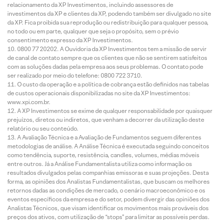
relacionamento da XP Investimentos, incluindo assessores de
investimentos da XP e clientes da XP, podendo também ser divulgado no site
da XP. Fica proibida sua reprodução ou redistribuição para qualquer pessoa,
no todo ou em parte, qualquer que seja o propósito, sem o prévio
consentimento expresso da XP Investimentos.
0800 77 20202. A Ouvidoria da XP Investimentos tem a missão de servir
de canal de contato sempre que os clientes que não se sentirem satisfeitos
com as soluções dadas pela empresa aos seus problemas. O contato pode
ser realizado por meio do telefone: 0800 722 3710.
O custo da operação e a política de cobrança estão definidos nas tabelas
de custos operacionais disponibilizadas no site da XP Investimentos:
www.xpi.com.br.
A XP Investimentos se exime de qualquer responsabilidade por quaisquer
prejuízos, diretos ou indiretos, que venham a decorrer da utilização deste
relatório ou seu conteúdo.
A Avaliação Técnica e a Avaliação de Fundamentos seguem diferentes
metodologias de análise. A Análise Técnica é executada seguindo conceitos
como tendência, suporte, resistência, candles, volumes, médias móveis
entre outros. Já a Análise Fundamentalista utiliza como informação os
resultados divulgados pelas companhias emissoras e suas projeções. Desta
forma, as opiniões dos Analistas Fundamentalistas, que buscam os melhores
retornos dadas as condições de mercado, o cenário macroeconômico e os
eventos específicos da empresa e do setor, podem divergir das opiniões dos
Analistas Técnicos, que visam identificar os movimentos mais prováveis dos
preços dos ativos, com utilização de “stops” para limitar as possíveis perdas.