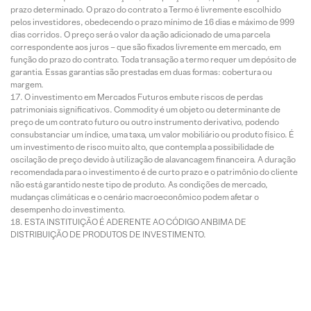
prazo determinado. O prazo do contrato a Termo é livremente escolhido
pelos investidores, obedecendo o prazo mínimo de 16 dias e máximo de 999
dias corridos. O preço será o valor da ação adicionado de uma parcela
correspondente aos juros – que são fixados livremente em mercado, em
função do prazo do contrato. Toda transação a termo requer um depósito de
garantia. Essas garantias são prestadas em duas formas: cobertura ou
margem.
O investimento em Mercados Futuros embute riscos de perdas
patrimoniais significativos. Commodity é um objeto ou determinante de
preço de um contrato futuro ou outro instrumento derivativo, podendo
consubstanciar um índice, uma taxa, um valor mobiliário ou produto físico. É
um investimento de risco muito alto, que contempla a possibilidade de
oscilação de preço devido à utilização de alavancagem financeira. A duração
recomendada para o investimento é de curto prazo e o patrimônio do cliente
não está garantido neste tipo de produto. As condições de mercado,
mudanças climáticas e o cenário macroeconômico podem afetar o
desempenho do investimento.
ESTA INSTITUIÇÃO É ADERENTE AO CÓDIGO ANBIMA DE
DISTRIBUIÇÃO DE PRODUTOS DE INVESTIMENTO.