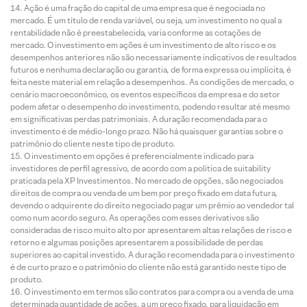
Ação é uma fração do capital de uma empresa que é negociada no
mercado. É um título de renda variável, ou seja, um investimento no qual a
rentabilidade não é preestabelecida, varia conforme as cotações de
mercado. O investimento em ações é um investimento de alto risco e os
desempenhos anteriores não são necessariamente indicativos de resultados
futuros e nenhuma declaração ou garantia, de forma expressa ou implícita, é
feita neste material em relação a desempenhos. As condições de mercado, o
cenário macroeconômico, os eventos específicos da empresa e do setor
podem afetar o desempenho do investimento, podendo resultar até mesmo
em significativas perdas patrimoniais. A duração recomendada para o
investimento é de médio-longo prazo. Não há quaisquer garantias sobre o
patrimônio do cliente neste tipo de produto.
O investimento em opções é preferencialmente indicado para
investidores de perfil agressivo, de acordo com a política de suitability
praticada pela XP Investimentos. No mercado de opções, são negociados
direitos de compra ou venda de um bem por preço fixado em data futura,
devendo o adquirente do direito negociado pagar um prêmio ao vendedor tal
como num acordo seguro. As operações com esses derivativos são
consideradas de risco muito alto por apresentarem altas relações de risco e
retorno e algumas posições apresentarem a possibilidade de perdas
superiores ao capital investido. A duração recomendada para o investimento
é de curto prazo e o patrimônio do cliente não está garantido neste tipo de
produto.
O investimento em termos são contratos para compra ou a venda de uma
determinada quantidade de ações, a um preço fixado, para liquidação em