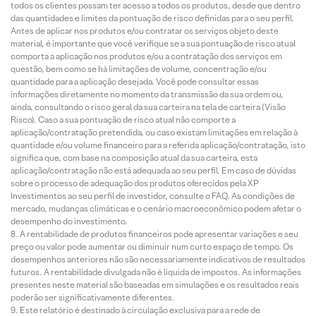
todos os clientes possam ter acesso a todos os produtos, desde que dentro
das quantidades e limites da pontuação de risco definidas para o seu perfil.
Antes de aplicar nos produtos e/ou contratar os serviços objeto deste
material, é importante que você verifique se a sua pontuação de risco atual
comporta a aplicação nos produtos e/ou a contratação dos serviços em
questão, bem como se há limitações de volume, concentração e/ou
quantidade para a aplicação desejada. Você pode consultar essas
informações diretamente no momento da transmissão da sua ordem ou,
ainda, consultando o risco geral da sua carteira na tela de carteira (Visão
Risco). Caso a sua pontuação de risco atual não comporte a
aplicação/contratação pretendida, ou caso existam limitações em relação à
quantidade e/ou volume financeiro para a referida aplicação/contratação, isto
significa que, com base na composição atual da sua carteira, esta
aplicação/contratação não está adequada ao seu perfil. Em caso de dúvidas
sobre o processo de adequação dos produtos oferecidos pela XP
Investimentos ao seu perfil de investidor, consulte o FAQ. As condições de
mercado, mudanças climáticas e o cenário macroeconômico podem afetar o
desempenho do investimento.
A rentabilidade de produtos financeiros pode apresentar variações e seu
preço ou valor pode aumentar ou diminuir num curto espaço de tempo. Os
desempenhos anteriores não são necessariamente indicativos de resultados
futuros. A rentabilidade divulgada não é líquida de impostos. As informações
presentes neste material são baseadas em simulações e os resultados reais
poderão ser significativamente diferentes.
Este relatório é destinado à circulação exclusiva para a rede de