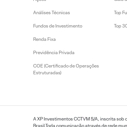
Análises Técnicas
Top F
Fundos de Investimento
Top 3
Renda Fixa
Previdência Privada
COE (Certificado de Operações
Estruturadas)
A XP Investimentos CCTVM S/A, inscrita sob o
Brasil.Toda comunicação através de rede mund