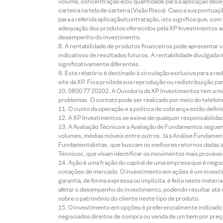
volume, concentração e/ou quantidade para a aplicação dese
carteira na tela de carteira (Visão Risco). Caso a sua pontu
para a referida aplicação/contratação, isto significa que, co
adequação dos produtos oferecidos pela XP Investimentos ao
desempenho do investimento.
A rentabilidade de produtos financeiros pode apresentar
indicativos de resultados futuros. A rentabilidade divulgada
significativamente diferentes.
Este relatório é destinado à circulação exclusiva para a 
site da XP. Fica proibida sua reprodução ou redistribuição p
0800 77 20202. A Ouvidoria da XP Investimentos tem a mi
problemas. O contato pode ser realizado por meio do telefon
O custo da operação e a política de cobrança estão defini
A XP Investimentos se exime de qualquer responsabilidade
A Avaliação Técnica e a Avaliação de Fundamentos seguem
volumes, médias móveis entre outros. Já a Análise Fundament
Fundamentalistas, que buscam os melhores retornos dadas as
Técnicos, que visam identificar os movimentos mais prováveis 
Ação é uma fração do capital de uma empresa que é negoci
cotações de mercado. O investimento em ações é um investi
garantia, de forma expressa ou implícita, é feita neste ma
afetar o desempenho do investimento, podendo resultar até 
sobre o patrimônio do cliente neste tipo de produto.
O investimento em opções é preferencialmente indicado pa
negociados direitos de compra ou venda de um bem por preço