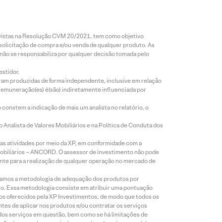
revistas na Resolução CVM 20/2021, tem como objetivo
 solicitação de compra e/ou venda de qualquer produto. As
 não se responsabiliza por qualquer decisão tomada pelo
estidor.
foram produzidas de forma independente, inclusive em relação
 remuneração(es) é(são) indiretamente influenciada por
constem a indicação de mais um analista no relatório, o
Analista de Valores Mobiliários e na Política de Conduta dos
s atividades por meio da XP, em conformidade com a
Mobiliários – ANCORD. O assessor de investimento não pode
iente para a realização de qualquer operação no mercado de
lizamos a metodologia de adequação dos produtos por
to. Essa metodologia consiste em atribuir uma pontuação
tos oferecidos pela XP Investimentos, de modo que todos os
ntes de aplicar nos produtos e/ou contratar os serviços
 dos serviços em questão, bem como se há limitações de