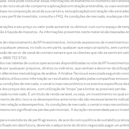
jada. Você pode consultar essas informações diretamente no momento da transmissã
ação de risco atual não comporte a aplicação/contratação pretendida, ou caso exista
m base na composição atual da sua carteira, esta aplicação/contratação não está ad
 seu perfil de investidor, consulte o FAQ. As condições de mercado, mudanças cl
 variações e seu preço ou valor pode aumentar ou diminuir num curto espaço de t
 não é líquida de impostos. As informações presentes neste material são baseadas e
rede de relacionamento da XP Investimentos, incluindo assessores de investimentos
ara qualquer pessoa, no todo ou em parte, qualquer que seja o propósito, sem o pr
ssão de servir de canal de contato sempre que os clientes que não se sentirem sat
e: 0800 722 3710.
dos nas tabelas de custos operacionais disponibilizadas no site da XP Investimento
 por quaisquer prejuízos, diretos ou indiretos, que venham a decorrer da utilizaç
 diferentes metodologias de análise. A Análise Técnica é executada seguindo conc
alista utiliza como informação os resultados divulgados pelas companhias emissora
 condições de mercado, o cenário macroeconômico e os eventos específicos da em
dos preços dos ativos, com utilização de “stops” para limitar as possíveis perdas.
ada no mercado. É um título de renda variável, ou seja, um investimento no qual a r
mento de alto risco e os desempenhos anteriores não são necessariamente indicat
terial em relação a desempenhos. As condições de mercado, o cenário macroeconômi
mesmo em significativas perdas patrimoniais. A duração recomendada para o inves
ra investidores de perfil agressivo, de acordo com a política de suitability prat
 fixado em data futura, devendo o adquirente do direito negociado pagar um prê