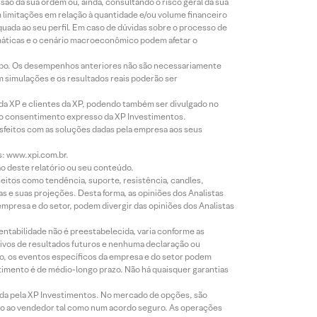
o da sua ordem ou, ainda, consultando o risco geral da sua
m limitações em relação à quantidade e/ou volume financeiro
equada ao seu perfil. Em caso de dúvidas sobre o processo de
imáticas e o cenário macroeconômico podem afetar o
empo. Os desempenhos anteriores não são necessariamente
m simulações e os resultados reais poderão ser
 da XP e clientes da XP, podendo também ser divulgado no
évio consentimento expresso da XP Investimentos.
isfeitos com as soluções dadas pela empresa aos seus
s: www.xpi.com.br.
ão deste relatório ou seu conteúdo.
eitos como tendência, suporte, resistência, candles,
s e suas projeções. Desta forma, as opiniões dos Analistas
presa e do setor, podem divergir das opiniões dos Analistas
entabilidade não é preestabelecida, varia conforme as
ivos de resultados futuros e nenhuma declaração ou
co, os eventos específicos da empresa e do setor podem
timento é de médio-longo prazo. Não há quaisquer garantias
icada pela XP Investimentos. No mercado de opções, são
mio ao vendedor tal como num acordo seguro. As operações