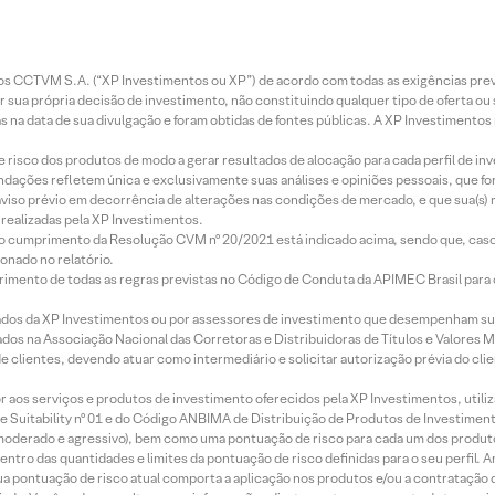
entos CCTVM S.A. (“XP Investimentos ou XP”) de acordo com todas as exigências p
r sua própria decisão de investimento, não constituindo qualquer tipo de oferta ou
s na data de sua divulgação e foram obtidas de fontes públicas. A XP Investimentos
e risco dos produtos de modo a gerar resultados de alocação para cada perfil de inv
mendações refletem única e exclusivamente suas análises e opiniões pessoais, que 
aviso prévio em decorrência de alterações nas condições de mercado, e que sua(s)
realizadas pela XP Investimentos.
lo cumprimento da Resolução CVM nº 20/2021 está indicado acima, sendo que, caso 
onado no relatório.
imento de todas as regras previstas no Código de Conduta da APIMEC Brasil para o 
ados da XP Investimentos ou por assessores de investimento que desempenham sua
os na Associação Nacional das Corretoras e Distribuidoras de Títulos e Valores 
de clientes, devendo atuar como intermediário e solicitar autorização prévia do cl
idor aos serviços e produtos de investimento oferecidos pela XP Investimentos, uti
 Suitability nº 01 e do Código ANBIMA de Distribuição de Produtos de Investimen
r, moderado e agressivo), bem como uma pontuação de risco para cada um dos produ
ntro das quantidades e limites da pontuação de risco definidas para o seu perfil. A
 sua pontuação de risco atual comporta a aplicação nos produtos e/ou a contratação