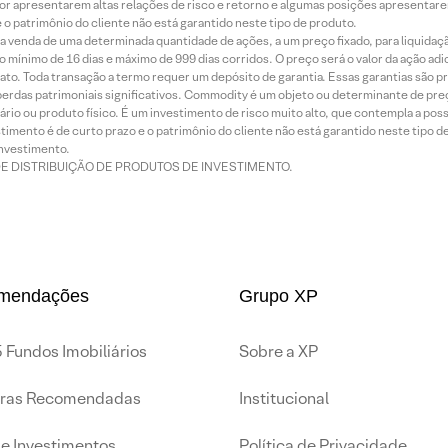
or apresentarem altas relações de risco e retorno e algumas posições apresentarem 
o patrimônio do cliente não está garantido neste tipo de produto.
 venda de uma determinada quantidade de ações, a um preço fixado, para liquidaç
 mínimo de 16 dias e máximo de 999 dias corridos. O preço será o valor da ação ad
ato. Toda transação a termo requer um depósito de garantia. Essas garantias são 
rdas patrimoniais significativos. Commodity é um objeto ou determinante de preç
rio ou produto físico. É um investimento de risco muito alto, que contempla a possi
imento é de curto prazo e o patrimônio do cliente não está garantido neste tipo 
nvestimento.
DE DISTRIBUIÇÃO DE PRODUTOS DE INVESTIMENTO.
mendações
Grupo XP
 Fundos Imobiliários
Sobre a XP
iras Recomendadas
Institucional
de Investimentos
Política de Privacidade