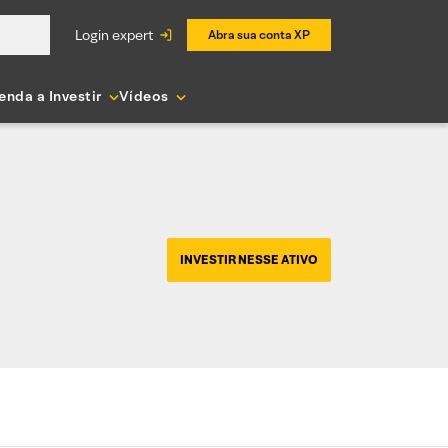
login expert
Abra sua conta XP
enda a Investir
Vídeos
INVESTIR NESSE ATIVO