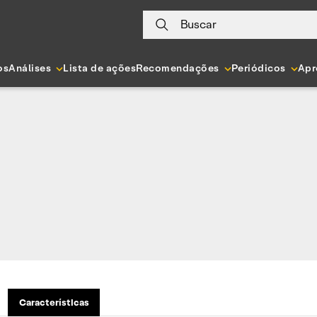
Buscar
os
Análises
Lista de ações
Recomendações
Periódicos
Apr
Características