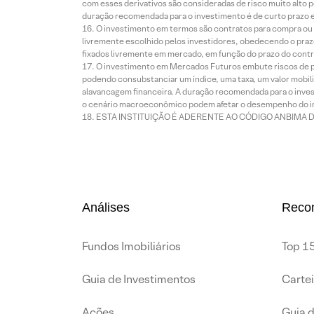
com esses derivativos são consideradas de risco muito alto p
duração recomendada para o investimento é de curto prazo e 
O investimento em termos são contratos para compra ou a
livremente escolhido pelos investidores, obedecendo o prazo
fixados livremente em mercado, em função do prazo do contr
O investimento em Mercados Futuros embute riscos de pe
podendo consubstanciar um índice, uma taxa, um valor mobiliá
alavancagem financeira. A duração recomendada para o invest
o cenário macroeconômico podem afetar o desempenho do i
ESTA INSTITUIÇÃO É ADERENTE AO CÓDIGO ANBIMA 
Análises
Reco
Fundos Imobiliários
Top 15
Guia de Investimentos
Carte
Ações
Guia 