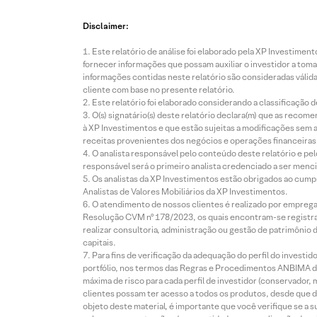
Disclaimer:
Este relatório de análise foi elaborado pela XP Investim
fornecer informações que possam auxiliar o investidor a toma
informações contidas neste relatório são consideradas válida
cliente com base no presente relatório.
Este relatório foi elaborado considerando a classificação d
O(s) signatário(s) deste relatório declara(m) que as reco
à XP Investimentos e que estão sujeitas a modificações sem 
receitas provenientes dos negócios e operações financeiras 
O analista responsável pelo conteúdo deste relatório e pe
responsável será o primeiro analista credenciado a ser menci
Os analistas da XP Investimentos estão obrigados ao cumpr
Analistas de Valores Mobiliários da XP Investimentos.
O atendimento de nossos clientes é realizado por empreg
Resolução CVM nº 178/2023, os quais encontram-se registrad
realizar consultoria, administração ou gestão de patrimônio 
capitais.
Para fins de verificação da adequação do perfil do invest
portfólio, nos termos das Regras e Procedimentos ANBIMA de
máxima de risco para cada perfil de investidor (conservado
clientes possam ter acesso a todos os produtos, desde que de
objeto deste material, é importante que você verifique se a