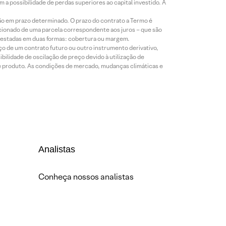
a possibilidade de perdas superiores ao capital investido. A
ão em prazo determinado. O prazo do contrato a Termo é
icionado de uma parcela correspondente aos juros – que são
prestadas em duas formas: cobertura ou margem.
o de um contrato futuro ou outro instrumento derivativo,
bilidade de oscilação de preço devido à utilização de
de produto. As condições de mercado, mudanças climáticas e
Analistas
Conheça nossos analistas