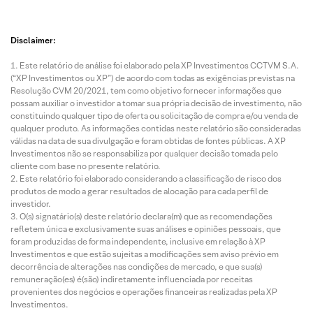
Disclaimer:
Este relatório de análise foi elaborado pela XP Investimentos CCTVM S.A.
(“XP Investimentos ou XP”) de acordo com todas as exigências previstas na
Resolução CVM 20/2021, tem como objetivo fornecer informações que
possam auxiliar o investidor a tomar sua própria decisão de investimento, não
constituindo qualquer tipo de oferta ou solicitação de compra e/ou venda de
qualquer produto. As informações contidas neste relatório são consideradas
válidas na data de sua divulgação e foram obtidas de fontes públicas. A XP
Investimentos não se responsabiliza por qualquer decisão tomada pelo
cliente com base no presente relatório.
Este relatório foi elaborado considerando a classificação de risco dos
produtos de modo a gerar resultados de alocação para cada perfil de
investidor.
O(s) signatário(s) deste relatório declara(m) que as recomendações
refletem única e exclusivamente suas análises e opiniões pessoais, que
foram produzidas de forma independente, inclusive em relação à XP
Investimentos e que estão sujeitas a modificações sem aviso prévio em
decorrência de alterações nas condições de mercado, e que sua(s)
remuneração(es) é(são) indiretamente influenciada por receitas
provenientes dos negócios e operações financeiras realizadas pela XP
Investimentos.