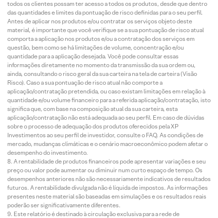
todos os clientes possam ter acesso a todos os produtos, desde que dentro
das quantidades e limites da pontuação de risco definidas para o seu perfil.
Antes de aplicar nos produtos e/ou contratar os serviços objeto deste
material, é importante que você verifique se a sua pontuação de risco atual
comporta a aplicação nos produtos e/ou a contratação dos serviços em
questão, bem como se há limitações de volume, concentração e/ou
quantidade para a aplicação desejada. Você pode consultar essas
informações diretamente no momento da transmissão da sua ordem ou,
ainda, consultando o risco geral da sua carteira na tela de carteira (Visão
Risco). Caso a sua pontuação de risco atual não comporte a
aplicação/contratação pretendida, ou caso existam limitações em relação à
quantidade e/ou volume financeiro para a referida aplicação/contratação, isto
significa que, com base na composição atual da sua carteira, esta
aplicação/contratação não está adequada ao seu perfil. Em caso de dúvidas
sobre o processo de adequação dos produtos oferecidos pela XP
Investimentos ao seu perfil de investidor, consulte o FAQ. As condições de
mercado, mudanças climáticas e o cenário macroeconômico podem afetar o
desempenho do investimento.
A rentabilidade de produtos financeiros pode apresentar variações e seu
preço ou valor pode aumentar ou diminuir num curto espaço de tempo. Os
desempenhos anteriores não são necessariamente indicativos de resultados
futuros. A rentabilidade divulgada não é líquida de impostos. As informações
presentes neste material são baseadas em simulações e os resultados reais
poderão ser significativamente diferentes.
Este relatório é destinado à circulação exclusiva para a rede de