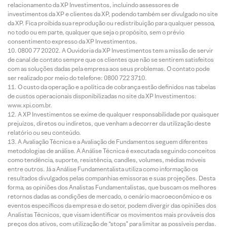
relacionamento da XP Investimentos, incluindo assessores de
investimentos da XP e clientes da XP, podendo também ser divulgado no site
da XP. Fica proibida sua reprodução ou redistribuição para qualquer pessoa,
no todo ou em parte, qualquer que seja o propósito, sem o prévio
consentimento expresso da XP Investimentos.
0800 77 20202. A Ouvidoria da XP Investimentos tem a missão de servir
de canal de contato sempre que os clientes que não se sentirem satisfeitos
com as soluções dadas pela empresa aos seus problemas. O contato pode
ser realizado por meio do telefone: 0800 722 3710.
O custo da operação e a política de cobrança estão definidos nas tabelas
de custos operacionais disponibilizadas no site da XP Investimentos:
www.xpi.com.br.
A XP Investimentos se exime de qualquer responsabilidade por quaisquer
prejuízos, diretos ou indiretos, que venham a decorrer da utilização deste
relatório ou seu conteúdo.
A Avaliação Técnica e a Avaliação de Fundamentos seguem diferentes
metodologias de análise. A Análise Técnica é executada seguindo conceitos
como tendência, suporte, resistência, candles, volumes, médias móveis
entre outros. Já a Análise Fundamentalista utiliza como informação os
resultados divulgados pelas companhias emissoras e suas projeções. Desta
forma, as opiniões dos Analistas Fundamentalistas, que buscam os melhores
retornos dadas as condições de mercado, o cenário macroeconômico e os
eventos específicos da empresa e do setor, podem divergir das opiniões dos
Analistas Técnicos, que visam identificar os movimentos mais prováveis dos
preços dos ativos, com utilização de “stops” para limitar as possíveis perdas.