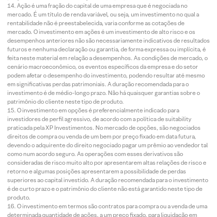
Ação é uma fração do capital de uma empresa que é negociada no
mercado. É um título de renda variável, ou seja, um investimento no qual a
rentabilidade não é preestabelecida, varia conforme as cotações de
mercado. O investimento em ações é um investimento de alto risco e os
desempenhos anteriores não são necessariamente indicativos de resultados
futuros e nenhuma declaração ou garantia, de forma expressa ou implícita, é
feita neste material em relação a desempenhos. As condições de mercado, o
cenário macroeconômico, os eventos específicos da empresa e do setor
podem afetar o desempenho do investimento, podendo resultar até mesmo
em significativas perdas patrimoniais. A duração recomendada para o
investimento é de médio-longo prazo. Não há quaisquer garantias sobre o
patrimônio do cliente neste tipo de produto.
O investimento em opções é preferencialmente indicado para
investidores de perfil agressivo, de acordo com a política de suitability
praticada pela XP Investimentos. No mercado de opções, são negociados
direitos de compra ou venda de um bem por preço fixado em data futura,
devendo o adquirente do direito negociado pagar um prêmio ao vendedor tal
como num acordo seguro. As operações com esses derivativos são
consideradas de risco muito alto por apresentarem altas relações de risco e
retorno e algumas posições apresentarem a possibilidade de perdas
superiores ao capital investido. A duração recomendada para o investimento
é de curto prazo e o patrimônio do cliente não está garantido neste tipo de
produto.
O investimento em termos são contratos para compra ou a venda de uma
determinada quantidade de ações, a um preço fixado, para liquidação em