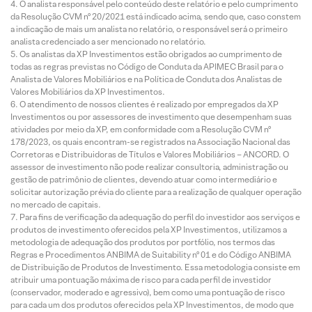
O analista responsável pelo conteúdo deste relatório e pelo cumprimento
da Resolução CVM nº 20/2021 está indicado acima, sendo que, caso constem
a indicação de mais um analista no relatório, o responsável será o primeiro
analista credenciado a ser mencionado no relatório.
Os analistas da XP Investimentos estão obrigados ao cumprimento de
todas as regras previstas no Código de Conduta da APIMEC Brasil para o
Analista de Valores Mobiliários e na Política de Conduta dos Analistas de
Valores Mobiliários da XP Investimentos.
O atendimento de nossos clientes é realizado por empregados da XP
Investimentos ou por assessores de investimento que desempenham suas
atividades por meio da XP, em conformidade com a Resolução CVM nº
178/2023, os quais encontram-se registrados na Associação Nacional das
Corretoras e Distribuidoras de Títulos e Valores Mobiliários – ANCORD. O
assessor de investimento não pode realizar consultoria, administração ou
gestão de patrimônio de clientes, devendo atuar como intermediário e
solicitar autorização prévia do cliente para a realização de qualquer operação
no mercado de capitais.
Para fins de verificação da adequação do perfil do investidor aos serviços e
produtos de investimento oferecidos pela XP Investimentos, utilizamos a
metodologia de adequação dos produtos por portfólio, nos termos das
Regras e Procedimentos ANBIMA de Suitability nº 01 e do Código ANBIMA
de Distribuição de Produtos de Investimento. Essa metodologia consiste em
atribuir uma pontuação máxima de risco para cada perfil de investidor
(conservador, moderado e agressivo), bem como uma pontuação de risco
para cada um dos produtos oferecidos pela XP Investimentos, de modo que