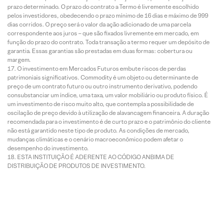
prazo determinado. O prazo do contrato a Termo é livremente escolhido
pelos investidores, obedecendo o prazo mínimo de 16 dias e máximo de 999
dias corridos. O preço será o valor da ação adicionado de uma parcela
correspondente aos juros – que são fixados livremente em mercado, em
função do prazo do contrato. Toda transação a termo requer um depósito de
garantia. Essas garantias são prestadas em duas formas: cobertura ou
margem.
O investimento em Mercados Futuros embute riscos de perdas
patrimoniais significativos. Commodity é um objeto ou determinante de
preço de um contrato futuro ou outro instrumento derivativo, podendo
consubstanciar um índice, uma taxa, um valor mobiliário ou produto físico. É
um investimento de risco muito alto, que contempla a possibilidade de
oscilação de preço devido à utilização de alavancagem financeira. A duração
recomendada para o investimento é de curto prazo e o patrimônio do cliente
não está garantido neste tipo de produto. As condições de mercado,
mudanças climáticas e o cenário macroeconômico podem afetar o
desempenho do investimento.
ESTA INSTITUIÇÃO É ADERENTE AO CÓDIGO ANBIMA DE
DISTRIBUIÇÃO DE PRODUTOS DE INVESTIMENTO.