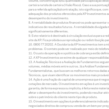
volume, concentração e/ou quantidade para a aplicação dese
carteira na tela de carteira (Visão Risco). Caso a sua pontu
para a referida aplicação/contratação, isto significa que, co
adequação dos produtos oferecidos pela XP Investimentos ao
desempenho do investimento.
A rentabilidade de produtos financeiros pode apresentar
indicativos de resultados futuros. A rentabilidade divulgada
significativamente diferentes.
Este relatório é destinado à circulação exclusiva para a 
site da XP. Fica proibida sua reprodução ou redistribuição p
0800 77 20202. A Ouvidoria da XP Investimentos tem a mi
problemas. O contato pode ser realizado por meio do telefon
O custo da operação e a política de cobrança estão defini
A XP Investimentos se exime de qualquer responsabilidade
A Avaliação Técnica e a Avaliação de Fundamentos seguem
volumes, médias móveis entre outros. Já a Análise Fundament
Fundamentalistas, que buscam os melhores retornos dadas as
Técnicos, que visam identificar os movimentos mais prováveis 
Ação é uma fração do capital de uma empresa que é negoci
cotações de mercado. O investimento em ações é um investi
garantia, de forma expressa ou implícita, é feita neste ma
afetar o desempenho do investimento, podendo resultar até 
sobre o patrimônio do cliente neste tipo de produto.
O investimento em opções é preferencialmente indicado pa
negociados direitos de compra ou venda de um bem por preço