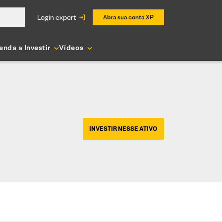
login expert
Abra sua conta XP
enda a Investir
Vídeos
INVESTIR NESSE ATIVO