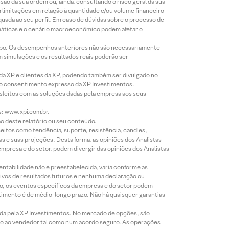
o da sua ordem ou, ainda, consultando o risco geral da sua
m limitações em relação à quantidade e/ou volume financeiro
equada ao seu perfil. Em caso de dúvidas sobre o processo de
imáticas e o cenário macroeconômico podem afetar o
empo. Os desempenhos anteriores não são necessariamente
m simulações e os resultados reais poderão ser
 da XP e clientes da XP, podendo também ser divulgado no
évio consentimento expresso da XP Investimentos.
isfeitos com as soluções dadas pela empresa aos seus
s: www.xpi.com.br.
ão deste relatório ou seu conteúdo.
eitos como tendência, suporte, resistência, candles,
s e suas projeções. Desta forma, as opiniões dos Analistas
presa e do setor, podem divergir das opiniões dos Analistas
entabilidade não é preestabelecida, varia conforme as
ivos de resultados futuros e nenhuma declaração ou
co, os eventos específicos da empresa e do setor podem
timento é de médio-longo prazo. Não há quaisquer garantias
icada pela XP Investimentos. No mercado de opções, são
mio ao vendedor tal como num acordo seguro. As operações