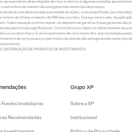
or apresentarem altas relações de risco e retorno e algumas posições apresentarem 
o patrimônio do cliente não está garantido neste tipo de produto.
 venda de uma determinada quantidade de ações, a um preço fixado, para liquidaç
 mínimo de 16 dias e máximo de 999 dias corridos. O preço será o valor da ação ad
ato. Toda transação a termo requer um depósito de garantia. Essas garantias são 
rdas patrimoniais significativos. Commodity é um objeto ou determinante de preç
rio ou produto físico. É um investimento de risco muito alto, que contempla a possi
imento é de curto prazo e o patrimônio do cliente não está garantido neste tipo 
nvestimento.
DE DISTRIBUIÇÃO DE PRODUTOS DE INVESTIMENTO.
mendações
Grupo XP
 Fundos Imobiliários
Sobre a XP
iras Recomendadas
Institucional
de Investimentos
Política de Privacidade