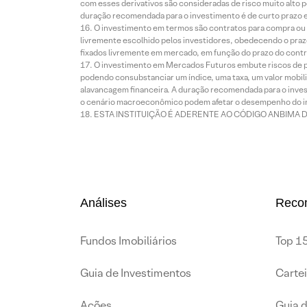
com esses derivativos são consideradas de risco muito alto p
duração recomendada para o investimento é de curto prazo e 
O investimento em termos são contratos para compra ou a
livremente escolhido pelos investidores, obedecendo o prazo
fixados livremente em mercado, em função do prazo do contr
O investimento em Mercados Futuros embute riscos de pe
podendo consubstanciar um índice, uma taxa, um valor mobiliá
alavancagem financeira. A duração recomendada para o invest
o cenário macroeconômico podem afetar o desempenho do i
ESTA INSTITUIÇÃO É ADERENTE AO CÓDIGO ANBIMA 
Análises
Reco
Fundos Imobiliários
Top 15
Guia de Investimentos
Carte
Ações
Guia 