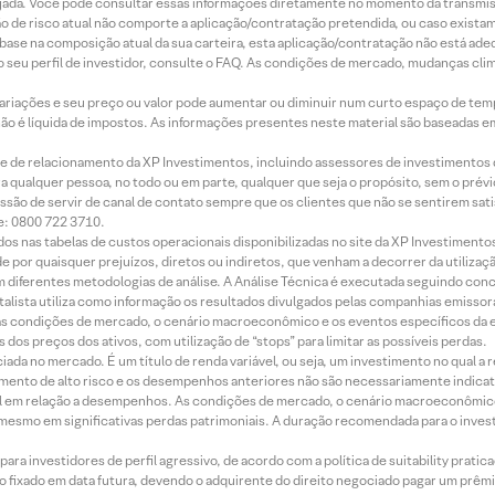
jada. Você pode consultar essas informações diretamente no momento da transmissã
ação de risco atual não comporte a aplicação/contratação pretendida, ou caso exista
m base na composição atual da sua carteira, esta aplicação/contratação não está ad
 seu perfil de investidor, consulte o FAQ. As condições de mercado, mudanças cl
 variações e seu preço ou valor pode aumentar ou diminuir num curto espaço de t
 não é líquida de impostos. As informações presentes neste material são baseadas e
rede de relacionamento da XP Investimentos, incluindo assessores de investimentos
ara qualquer pessoa, no todo ou em parte, qualquer que seja o propósito, sem o pr
ssão de servir de canal de contato sempre que os clientes que não se sentirem sat
e: 0800 722 3710.
dos nas tabelas de custos operacionais disponibilizadas no site da XP Investimento
 por quaisquer prejuízos, diretos ou indiretos, que venham a decorrer da utilizaç
 diferentes metodologias de análise. A Análise Técnica é executada seguindo conc
alista utiliza como informação os resultados divulgados pelas companhias emissora
 condições de mercado, o cenário macroeconômico e os eventos específicos da em
dos preços dos ativos, com utilização de “stops” para limitar as possíveis perdas.
ada no mercado. É um título de renda variável, ou seja, um investimento no qual a r
mento de alto risco e os desempenhos anteriores não são necessariamente indicat
terial em relação a desempenhos. As condições de mercado, o cenário macroeconômi
mesmo em significativas perdas patrimoniais. A duração recomendada para o inves
ra investidores de perfil agressivo, de acordo com a política de suitability prat
 fixado em data futura, devendo o adquirente do direito negociado pagar um prê