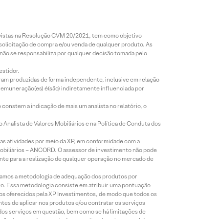
revistas na Resolução CVM 20/2021, tem como objetivo
 solicitação de compra e/ou venda de qualquer produto. As
 não se responsabiliza por qualquer decisão tomada pelo
estidor.
foram produzidas de forma independente, inclusive em relação
 remuneração(es) é(são) indiretamente influenciada por
constem a indicação de mais um analista no relatório, o
Analista de Valores Mobiliários e na Política de Conduta dos
s atividades por meio da XP, em conformidade com a
Mobiliários – ANCORD. O assessor de investimento não pode
iente para a realização de qualquer operação no mercado de
lizamos a metodologia de adequação dos produtos por
to. Essa metodologia consiste em atribuir uma pontuação
tos oferecidos pela XP Investimentos, de modo que todos os
ntes de aplicar nos produtos e/ou contratar os serviços
 dos serviços em questão, bem como se há limitações de