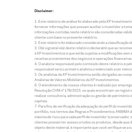
Disclaimer:
Este relatório de análise foi elaborado pela XP Investim
fornecer informações que possam auxiliar o investidor a toma
informações contidas neste relatório são consideradas válida
cliente com base no presente relatório.
Este relatório foi elaborado considerando a classificação d
O(s) signatário(s) deste relatório declara(m) que as reco
à XP Investimentos e que estão sujeitas a modificações sem 
receitas provenientes dos negócios e operações financeiras 
O analista responsável pelo conteúdo deste relatório e pe
responsável será o primeiro analista credenciado a ser menci
Os analistas da XP Investimentos estão obrigados ao cumpr
Analistas de Valores Mobiliários da XP Investimentos.
O atendimento de nossos clientes é realizado por empreg
Resolução CVM nº 178/2023, os quais encontram-se registrad
realizar consultoria, administração ou gestão de patrimônio 
capitais.
Para fins de verificação da adequação do perfil do invest
portfólio, nos termos das Regras e Procedimentos ANBIMA de
máxima de risco para cada perfil de investidor (conservado
clientes possam ter acesso a todos os produtos, desde que de
objeto deste material, é importante que você verifique se a