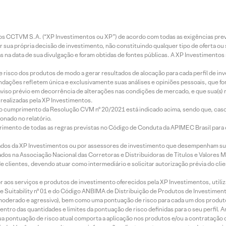
entos CCTVM S.A. (“XP Investimentos ou XP”) de acordo com todas as exigências p
r sua própria decisão de investimento, não constituindo qualquer tipo de oferta ou
s na data de sua divulgação e foram obtidas de fontes públicas. A XP Investimentos
e risco dos produtos de modo a gerar resultados de alocação para cada perfil de inv
mendações refletem única e exclusivamente suas análises e opiniões pessoais, que 
aviso prévio em decorrência de alterações nas condições de mercado, e que sua(s)
realizadas pela XP Investimentos.
lo cumprimento da Resolução CVM nº 20/2021 está indicado acima, sendo que, caso 
onado no relatório.
imento de todas as regras previstas no Código de Conduta da APIMEC Brasil para o 
ados da XP Investimentos ou por assessores de investimento que desempenham sua
os na Associação Nacional das Corretoras e Distribuidoras de Títulos e Valores 
de clientes, devendo atuar como intermediário e solicitar autorização prévia do cl
idor aos serviços e produtos de investimento oferecidos pela XP Investimentos, uti
 Suitability nº 01 e do Código ANBIMA de Distribuição de Produtos de Investimen
r, moderado e agressivo), bem como uma pontuação de risco para cada um dos produ
ntro das quantidades e limites da pontuação de risco definidas para o seu perfil. A
 sua pontuação de risco atual comporta a aplicação nos produtos e/ou a contratação