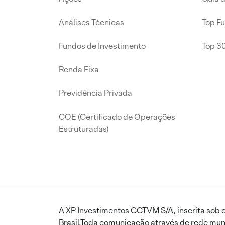
Análises Técnicas
Top F
Fundos de Investimento
Top 3
Renda Fixa
Previdência Privada
COE (Certificado de Operações
Estruturadas)
A XP Investimentos CCTVM S/A, inscrita sob o
Brasil.Toda comunicação através de rede mund