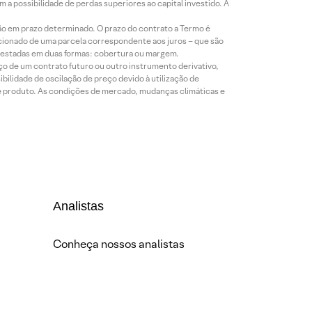
a possibilidade de perdas superiores ao capital investido. A
ão em prazo determinado. O prazo do contrato a Termo é
icionado de uma parcela correspondente aos juros – que são
prestadas em duas formas: cobertura ou margem.
o de um contrato futuro ou outro instrumento derivativo,
bilidade de oscilação de preço devido à utilização de
de produto. As condições de mercado, mudanças climáticas e
Analistas
Conheça nossos analistas