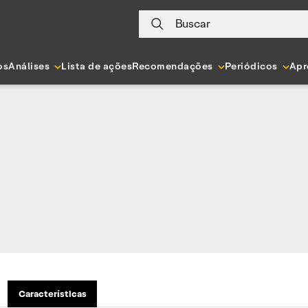
Buscar
os
Análises
Lista de ações
Recomendações
Periódicos
Apr
Características